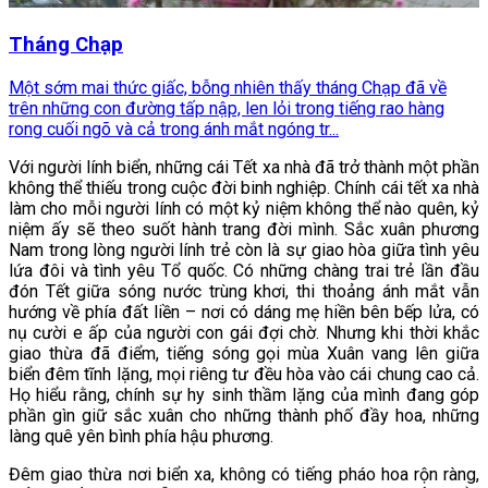
Tháng Chạp
Một sớm mai thức giấc, bỗng nhiên thấy tháng Chạp đã về
trên những con đường tấp nập, len lỏi trong tiếng rao hàng
rong cuối ngõ và cả trong ánh mắt ngóng tr...
Với người lính biển, những cái Tết xa nhà đã trở thành một phần
không thể thiếu trong cuộc đời binh nghiệp. Chính cái tết xa nhà
làm cho mỗi người lính có một kỷ niệm không thể nào quên, kỷ
niệm ấy sẽ theo suốt hành trang đời mình. Sắc xuân phương
Nam trong lòng người lính trẻ còn là sự giao hòa giữa tình yêu
lứa đôi và tình yêu Tổ quốc. Có những chàng trai trẻ lần đầu
đón Tết giữa sóng nước trùng khơi, thi thoảng ánh mắt vẫn
hướng về phía đất liền – nơi có dáng mẹ hiền bên bếp lửa, có
nụ cười e ấp của người con gái đợi chờ. Nhưng khi thời khắc
giao thừa đã điểm, tiếng sóng gọi mùa Xuân vang lên giữa
biển đêm tĩnh lặng, mọi riêng tư đều hòa vào cái chung cao cả.
Họ hiểu rằng, chính sự hy sinh thầm lặng của mình đang góp
phần gìn giữ sắc xuân cho những thành phố đầy hoa, những
làng quê yên bình phía hậu phương.
Đêm giao thừa nơi biển xa, không có tiếng pháo hoa rộn ràng,