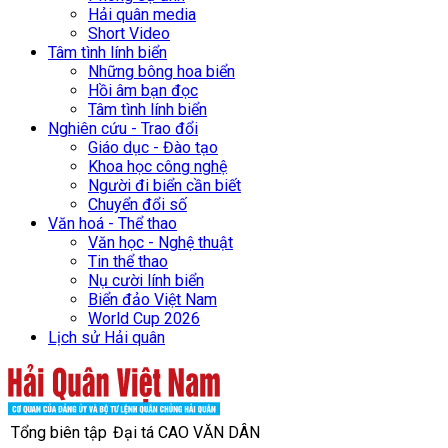
Hải quân media
Short Video
Tâm tình lính biển
Những bông hoa biển
Hồi âm bạn đọc
Tâm tình lính biển
Nghiên cứu - Trao đổi
Giáo dục - Đào tạo
Khoa học công nghệ
Người đi biển cần biết
Chuyển đổi số
Văn hoá - Thể thao
Văn học - Nghệ thuật
Tin thể thao
Nụ cười lính biển
Biển đảo Việt Nam
World Cup 2026
Lịch sử Hải quân
Tổng biên tập
Đại tá CAO VĂN DÂN