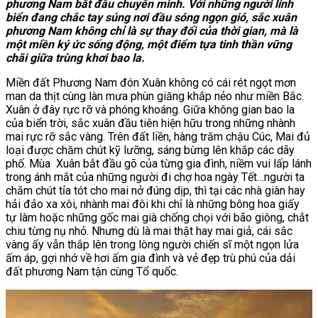
phương Nam bắt đầu chuyển mình. Với những người lính
biển đang chắc tay súng nơi đầu sóng ngọn gió, sắc xuân
phương Nam không chỉ là sự thay đổi của thời gian, mà là
một miền ký ức sống động, một điểm tựa tinh thần vững
chãi giữa trùng khơi bao la.
Miền đất Phương Nam đón Xuân không có cái rét ngọt mơn
man da thịt cùng làn mưa phùn giăng khắp nẻo như miền Bắc.
Xuân ở đây rực rỡ và phóng khoáng. Giữa không gian bao la
của biển trời, sắc xuân đầu tiên hiện hữu trong những nhành
mai rực rỡ sắc vàng. Trên đất liền, hàng trăm chậu Cúc, Mai đủ
loại được chăm chút kỹ lưỡng, sáng bừng lên khắp các dãy
phố. Mùa
Xuân bắt đầu gõ của từng gia đình, niềm vui lấp lánh
trong ánh mắt của những người đi chợ hoa ngày Tết…người ta
chăm chút tỉa tót cho mai nở đúng dịp, thì tại các nhà giàn hay
hải đảo xa xôi, nhành mai đôi khi chỉ là những bông hoa giấy
tự làm hoặc những gốc mai già chống chọi với bão giông, chắt
chiu từng nụ nhỏ. Nhưng dù là mai thật hay mai giả, cái sắc
vàng ấy vẫn thắp lên trong lòng người chiến sĩ một ngọn lửa
ấm áp, gợi nhớ về hơi ấm gia đình và vẻ đẹp trù phú của dải
đất phương Nam tận cùng Tổ quốc.