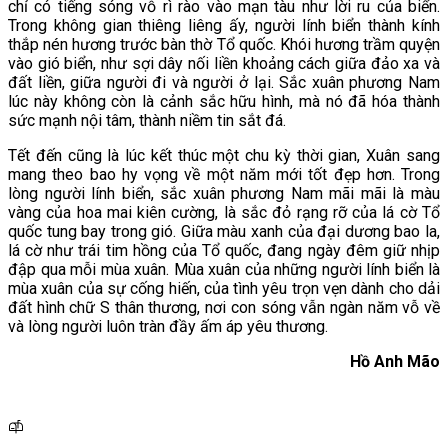
chỉ có tiếng sóng vỗ rì rào vào mạn tàu như lời ru của biển.
Trong không gian thiêng liêng ấy, người lính biển thành kính
thắp nén hương trước bàn thờ Tổ quốc. Khói hương trầm quyện
vào gió biển, như sợi dây nối liền khoảng cách giữa đảo xa và
đất liền, giữa người đi và người ở lại. Sắc xuân phương Nam
lúc này không còn là cảnh sắc hữu hình, mà nó đã hóa thành
sức mạnh nội tâm, thành niềm tin sắt đá.
Tết đến cũng là lúc kết thúc một chu kỳ thời gian, Xuân sang
mang theo bao hy vọng về một năm mới tốt đẹp hơn. Trong
lòng người lính biển, sắc xuân phương Nam mãi mãi là màu
vàng của hoa mai kiên cường, là sắc đỏ rạng rỡ của lá cờ Tổ
quốc tung bay trong gió. Giữa màu xanh của đại dương bao la,
lá cờ như trái tim hồng của Tổ quốc, đang ngày đêm giữ nhịp
đập qua mỗi mùa xuân. Mùa xuân của những người lính biển là
mùa xuân của sự cống hiến, của tình yêu trọn vẹn dành cho dải
đất hình chữ S thân thương, nơi con sóng vẫn ngàn năm vỗ về
và lòng người luôn tràn đầy ấm áp yêu thương.
Hồ Anh Mão