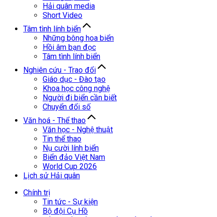
Hải quân media
Short Video
Tâm tình lính biển
Những bông hoa biển
Hồi âm bạn đọc
Tâm tình lính biển
Nghiên cứu - Trao đổi
Giáo dục - Đào tạo
Khoa học công nghệ
Người đi biển cần biết
Chuyển đổi số
Văn hoá - Thể thao
Văn học - Nghệ thuật
Tin thể thao
Nụ cười lính biển
Biển đảo Việt Nam
World Cup 2026
Lịch sử Hải quân
Chính trị
Tin tức - Sự kiện
Bộ đội Cụ Hồ