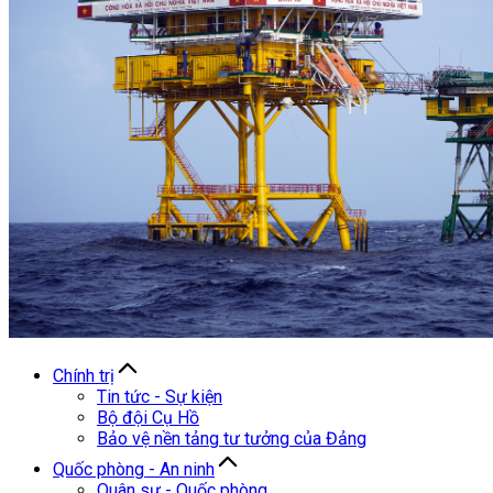
Chính trị
Tin tức - Sự kiện
Bộ đội Cụ Hồ
Bảo vệ nền tảng tư tưởng của Đảng
Quốc phòng - An ninh
Quân sự - Quốc phòng