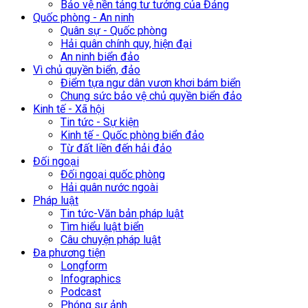
Bảo vệ nền tảng tư tưởng của Đảng
Quốc phòng - An ninh
Quân sự - Quốc phòng
Hải quân chính quy, hiện đại
An ninh biển đảo
Vì chủ quyền biển, đảo
Điểm tựa ngư dân vươn khơi bám biển
Chung sức bảo vệ chủ quyền biển đảo
Kinh tế - Xã hội
Tin tức - Sự kiện
Kinh tế - Quốc phòng biển đảo
Từ đất liền đến hải đảo
Đối ngoại
Đối ngoại quốc phòng
Hải quân nước ngoài
Pháp luật
Tin tức-Văn bản pháp luật
Tìm hiểu luật biển
Câu chuyện pháp luật
Đa phương tiện
Longform
Infographics
Podcast
Phóng sự ảnh