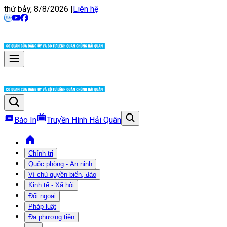
thứ bảy, 8/8/2026
|
Liên hệ
Báo In
Truyền Hình Hải Quân
Chính trị
Quốc phòng - An ninh
Vì chủ quyền biển, đảo
Kinh tế - Xã hội
Đối ngoại
Pháp luật
Đa phương tiện