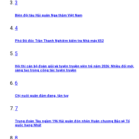
3
Biên đội tàu Hải quân Nga thăm Việt Nam
4
Phó Đô đốc Trần Thanh Nghiêm kiểm tra Nhà máy X52
5
Hội thi cán bộ đoàn giỏi và tuyên truyền viên trẻ năm 2026: Nhiều đổi mới,
sáng tạo trong công tác tuyên truyền
6
Chị nuôi quân đảm đang, tận tụy
7
Trung đoàn Tàu ngầm 196 Hải quân đón nhận Huân chương Bảo vệ Tổ
quốc hạng Nhất
8