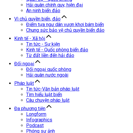
Hải quân chính quy, hiện đại
An ninh biển đảo
Vì chủ quyền biển, đảo
Điểm tựa ngư dân vươn khơi bám biển
Chung sức bảo vệ chủ quyền biển đảo
Kinh tế - Xã hội
Tin tức - Sự kiện
Kinh tế - Quốc phòng biển đảo
Từ đất liền đến hải đảo
Đối ngoại
Đối ngoại quốc phòng
Hải quân nước ngoài
Pháp luật
Tin tức-Văn bản pháp luật
Tìm hiểu luật biển
Câu chuyện pháp luật
Đa phương tiện
Longform
Infographics
Podcast
Phóng sự ảnh