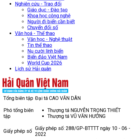
Nghiên cứu - Trao đổi
Giáo dục - Đào tạo
Khoa học công nghệ
Người đi biển cần biết
Chuyển đổi số
Văn hoá - Thể thao
Văn học - Nghệ thuật
Tin thể thao
Nụ cười lính biển
Biển đảo Việt Nam
World Cup 2026
Lịch sử Hải quân
Tổng biên tập
Đại tá CAO VĂN DÂN
Phó tổng biên
Thượng tá NGUYỄN TRỌNG THIẾT
tập
Thượng tá VŨ VĂN HƯỞNG
Giấy phép số: 288/GP-BTTTT ngày 10 - 06 -
Giấy phép số
2022