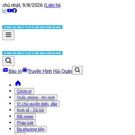
chủ nhật, 9/8/2026
|
Liên hệ
Báo In
Truyền Hình Hải Quân
Chính trị
Quốc phòng - An ninh
Vì chủ quyền biển, đảo
Kinh tế - Xã hội
Đối ngoại
Pháp luật
Đa phương tiện