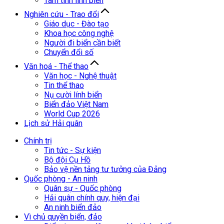
Tâm tình lính biển
Nghiên cứu - Trao đổi
Giáo dục - Đào tạo
Khoa học công nghệ
Người đi biển cần biết
Chuyển đổi số
Văn hoá - Thể thao
Văn học - Nghệ thuật
Tin thể thao
Nụ cười lính biển
Biển đảo Việt Nam
World Cup 2026
Lịch sử Hải quân
Chính trị
Tin tức - Sự kiện
Bộ đội Cụ Hồ
Bảo vệ nền tảng tư tưởng của Đảng
Quốc phòng - An ninh
Quân sự - Quốc phòng
Hải quân chính quy, hiện đại
An ninh biển đảo
Vì chủ quyền biển, đảo