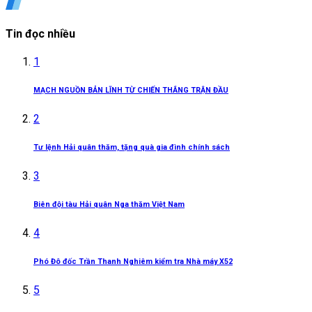
Tin đọc nhiều
1
MẠCH NGUỒN BẢN LĨNH TỪ CHIẾN THẮNG TRẬN ĐẦU
2
Tư lệnh Hải quân thăm, tặng quà gia đình chính sách
3
Biên đội tàu Hải quân Nga thăm Việt Nam
4
Phó Đô đốc Trần Thanh Nghiêm kiểm tra Nhà máy X52
5