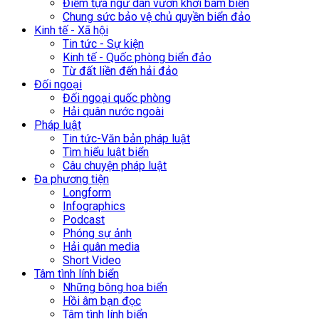
Điểm tựa ngư dân vươn khơi bám biển
Chung sức bảo vệ chủ quyền biển đảo
Kinh tế - Xã hội
Tin tức - Sự kiện
Kinh tế - Quốc phòng biển đảo
Từ đất liền đến hải đảo
Đối ngoại
Đối ngoại quốc phòng
Hải quân nước ngoài
Pháp luật
Tin tức-Văn bản pháp luật
Tìm hiểu luật biển
Câu chuyện pháp luật
Đa phương tiện
Longform
Infographics
Podcast
Phóng sự ảnh
Hải quân media
Short Video
Tâm tình lính biển
Những bông hoa biển
Hồi âm bạn đọc
Tâm tình lính biển