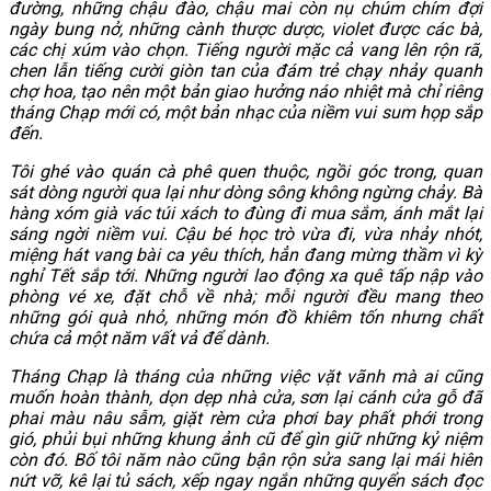
đường, những chậu đào, chậu mai còn nụ chúm chím đợi
ngày bung nở, những cành thược dược, violet được các bà,
các chị xúm vào chọn. Tiếng người mặc cả vang lên rộn rã,
chen lẫn tiếng cười giòn tan của đám trẻ chạy nhảy quanh
chợ hoa, tạo nên một bản giao hưởng náo nhiệt mà chỉ riêng
tháng Chạp mới có, một bản nhạc của niềm vui sum họp sắp
đến.
Tôi ghé vào quán cà phê quen thuộc, ngồi góc trong, quan
sát dòng người qua lại như dòng sông không ngừng chảy. Bà
hàng xóm già vác túi xách to đùng đi mua sắm, ánh mắt lại
sáng ngời niềm vui. Cậu bé học trò vừa đi, vừa nhảy nhót,
miệng hát vang bài ca yêu thích, hẳn đang mừng thầm vì kỳ
nghỉ Tết sắp tới. Những người lao động xa quê tấp nập vào
phòng vé xe, đặt chỗ về nhà; mỗi người đều mang theo
những gói quà nhỏ, những món đồ khiêm tốn nhưng chất
chứa cả một năm vất vả để dành.
Tháng Chạp là tháng của những việc vặt vãnh mà ai cũng
muốn hoàn thành, dọn dẹp nhà cửa, sơn lại cánh cửa gỗ đã
phai màu nâu sẫm, giặt rèm cửa phơi bay phất phới trong
gió, phủi bụi những khung ảnh cũ để gìn giữ những kỷ niệm
còn đó. Bố tôi năm nào cũng bận rộn sửa sang lại mái hiên
nứt vỡ, kê lại tủ sách, xếp ngay ngắn những quyển sách đọc