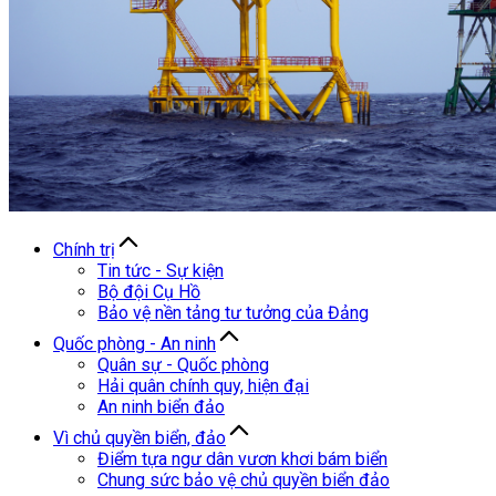
Chính trị
Tin tức - Sự kiện
Bộ đội Cụ Hồ
Bảo vệ nền tảng tư tưởng của Đảng
Quốc phòng - An ninh
Quân sự - Quốc phòng
Hải quân chính quy, hiện đại
An ninh biển đảo
Vì chủ quyền biển, đảo
Điểm tựa ngư dân vươn khơi bám biển
Chung sức bảo vệ chủ quyền biển đảo