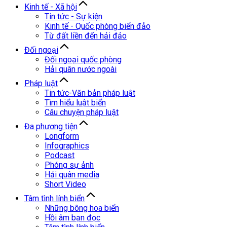
Kinh tế - Xã hội
Tin tức - Sự kiện
Kinh tế - Quốc phòng biển đảo
Từ đất liền đến hải đảo
Đối ngoại
Đối ngoại quốc phòng
Hải quân nước ngoài
Pháp luật
Tin tức-Văn bản pháp luật
Tìm hiểu luật biển
Câu chuyện pháp luật
Đa phương tiện
Longform
Infographics
Podcast
Phóng sự ảnh
Hải quân media
Short Video
Tâm tình lính biển
Những bông hoa biển
Hồi âm bạn đọc