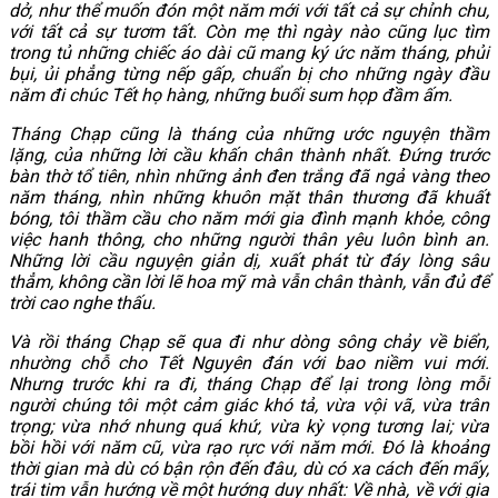
dở, như thể muốn đón một năm mới với tất cả sự chỉnh chu,
với tất cả sự tươm tất. Còn mẹ thì ngày nào cũng lục tìm
trong tủ những chiếc áo dài cũ mang ký ức năm tháng, phủi
bụi, ủi phẳng từng nếp gấp, chuẩn bị cho những ngày đầu
năm đi chúc Tết họ hàng, những buổi sum họp đầm ấm.
Tháng Chạp cũng là tháng của những ước nguyện thầm
lặng, của những lời cầu khấn chân thành nhất. Đứng trước
bàn thờ tổ tiên, nhìn những ảnh đen trắng đã ngả vàng theo
năm tháng, nhìn những khuôn mặt thân thương đã khuất
bóng, tôi thầm cầu cho năm mới gia đình mạnh khỏe, công
việc hanh thông, cho những người thân yêu luôn bình an.
Những lời cầu nguyện giản dị, xuất phát từ đáy lòng sâu
thẳm, không cần lời lẽ hoa mỹ mà vẫn chân thành, vẫn đủ để
trời cao nghe thấu.
Và rồi tháng Chạp sẽ qua đi như dòng sông chảy về biển,
nhường chỗ cho Tết Nguyên đán với bao niềm vui mới.
Nhưng trước khi ra đi, tháng Chạp để lại trong lòng mỗi
người chúng tôi một cảm giác khó tả, vừa vội vã, vừa trân
trọng; vừa nhớ nhung quá khứ, vừa kỳ vọng tương lai; vừa
bồi hồi với năm cũ, vừa rạo rực với năm mới. Đó là khoảng
thời gian mà dù có bận rộn đến đâu, dù có xa cách đến mấy,
trái tim vẫn hướng về một hướng duy nhất: Về nhà, về với gia