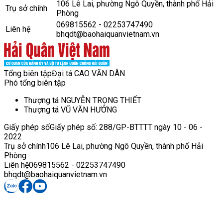
106 Lê Lai, phường Ngô Quyền, thành phố Hải
Trụ sở chính
Phòng
069815562 - 02253747490
Liên hệ
bhqdt@baohaiquanvietnam.vn
Tổng biên tập
Đại tá CAO VĂN DÂN
Phó tổng biên tập
Thượng tá NGUYỄN TRỌNG THIẾT
Thượng tá VŨ VĂN HƯỞNG
Giấy phép số
Giấy phép số: 288/GP-BTTTT ngày 10 - 06 -
2022
Trụ sở chính
106 Lê Lai, phường Ngô Quyền, thành phố Hải
Phòng
Liên hệ
069815562 - 02253747490
bhqdt@baohaiquanvietnam.vn