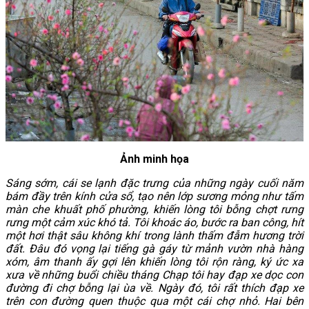
Ảnh minh họa
Sáng sớm, cái se lạnh đặc trưng của những ngày cuối năm
bám đầy trên kính cửa sổ, tạo nên lớp sương mỏng như tấm
màn che khuất phố phường, khiến lòng tôi bỗng chợt rưng
rưng một cảm xúc khó tả. Tôi khoác áo, bước ra ban công, hít
một hơi thật sâu không khí trong lành thấm đẫm hương trời
đất. Đâu đó vọng lại tiếng gà gáy từ mảnh vườn nhà hàng
xóm, âm thanh ấy gợi lên khiến lòng tôi rộn ràng, ký ức xa
xưa về những buổi chiều tháng Chạp tôi hay đạp xe dọc con
đường đi chợ bỗng lại ùa về. Ngày đó, tôi rất thích đạp xe
trên con đường quen thuộc qua một cái chợ nhỏ. Hai bên