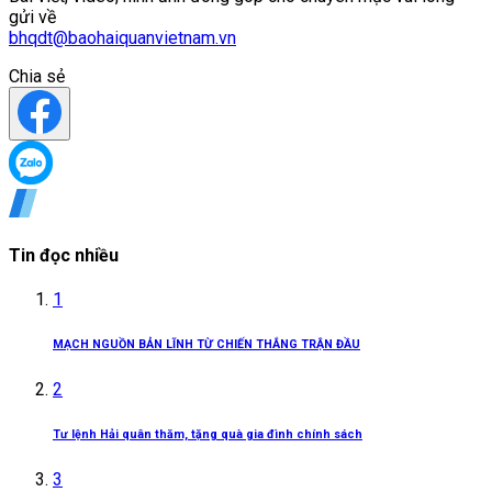
gửi về
bhqdt@baohaiquanvietnam.vn
Chia sẻ
Tin đọc nhiều
1
MẠCH NGUỒN BẢN LĨNH TỪ CHIẾN THẮNG TRẬN ĐẦU
2
Tư lệnh Hải quân thăm, tặng quà gia đình chính sách
3