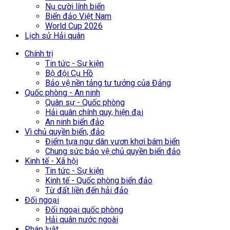
Nụ cười lính biển
Biển đảo Việt Nam
World Cup 2026
Lịch sử Hải quân
Chính trị
Tin tức - Sự kiện
Bộ đội Cụ Hồ
Bảo vệ nền tảng tư tưởng của Đảng
Quốc phòng - An ninh
Quân sự - Quốc phòng
Hải quân chính quy, hiện đại
An ninh biển đảo
Vì chủ quyền biển, đảo
Điểm tựa ngư dân vươn khơi bám biển
Chung sức bảo vệ chủ quyền biển đảo
Kinh tế - Xã hội
Tin tức - Sự kiện
Kinh tế - Quốc phòng biển đảo
Từ đất liền đến hải đảo
Đối ngoại
Đối ngoại quốc phòng
Hải quân nước ngoài
Pháp luật