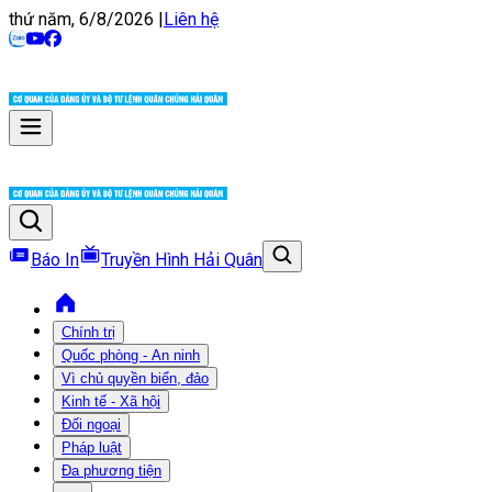
thứ năm, 6/8/2026
|
Liên hệ
Báo In
Truyền Hình Hải Quân
Chính trị
Quốc phòng - An ninh
Vì chủ quyền biển, đảo
Kinh tế - Xã hội
Đối ngoại
Pháp luật
Đa phương tiện