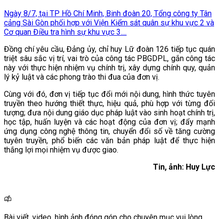
Ngày 8/7, tại TP Hồ Chí Minh, Binh đoàn 20, Tổng công ty Tân
cảng Sài Gòn phối hợp với Viện Kiểm sát quân sự khu vực 2 và
Cơ quan Điều tra hình sự khu vực 3....
Đồng chí yêu cầu, Đảng ủy, chỉ huy Lữ đoàn 126 tiếp tục quán
triệt sâu sắc vị trí, vai trò của công tác PBGDPL, gắn công tác
này với thực hiện nhiệm vụ chính trị, xây dựng chính quy, quản
lý kỷ luật và các phong trào thi đua của đơn vị.
Cùng với đó, đơn vị tiếp tục đổi mới nội dung, hình thức tuyên
truyền theo hướng thiết thực, hiệu quả, phù hợp với từng đối
tượng; đưa nội dung giáo dục pháp luật vào sinh hoạt chính trị,
học tập, huấn luyện và các hoạt động của đơn vị; đẩy mạnh
ứng dụng công nghệ thông tin, chuyển đổi số về tăng cường
tuyên truyền, phổ biến các văn bản pháp luật để thực hiện
thắng lợi mọi nhiệm vụ được giao.
Tin, ảnh: Huy Lực
Bài viết, video, hình ảnh đóng góp cho chuyên mục vui lòng