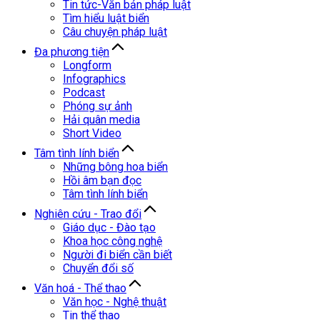
Tin tức-Văn bản pháp luật
Tìm hiểu luật biển
Câu chuyện pháp luật
Đa phương tiện
Longform
Infographics
Podcast
Phóng sự ảnh
Hải quân media
Short Video
Tâm tình lính biển
Những bông hoa biển
Hồi âm bạn đọc
Tâm tình lính biển
Nghiên cứu - Trao đổi
Giáo dục - Đào tạo
Khoa học công nghệ
Người đi biển cần biết
Chuyển đổi số
Văn hoá - Thể thao
Văn học - Nghệ thuật
Tin thể thao