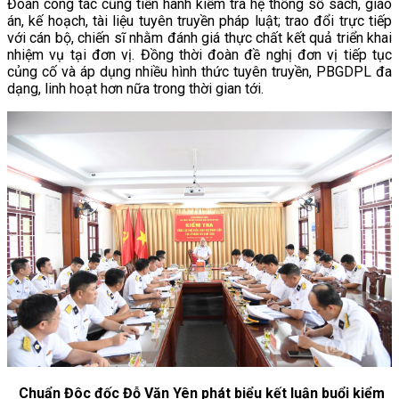
Đoàn công tác cũng tiến hành kiểm tra hệ thống sổ sách, giáo
án, kế hoạch, tài liệu tuyên truyền pháp luật; trao đổi trực tiếp
với cán bộ, chiến sĩ nhằm đánh giá thực chất kết quả triển khai
nhiệm vụ tại đơn vị. Đồng thời đoàn đề nghị đơn vị tiếp tục
củng cố và áp dụng nhiều hình thức tuyên truyền, PBGDPL đa
dạng, linh hoạt hơn nữa trong thời gian tới.
Chuẩn Đôc đốc Đỗ Văn Yên phát biểu kết luận buổi kiểm