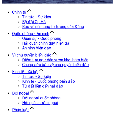
Chính trị
Tin tức - Sự kiện
Bộ đội Cụ Hồ
Bảo vệ nền tảng tư tưởng của Đảng
Quốc phòng - An ninh
Quân sự - Quốc phòng
Hải quân chính quy, hiện đại
An ninh biển đảo
Vì chủ quyền biển, đảo
Điểm tựa ngư dân vươn khơi bám biển
Chung sức bảo vệ chủ quyền biển đảo
Kinh tế - Xã hội
Tin tức - Sự kiện
Kinh tế - Quốc phòng biển đảo
Từ đất liền đến hải đảo
Đối ngoại
Đối ngoại quốc phòng
Hải quân nước ngoài
Pháp luật