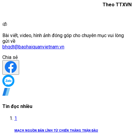
Theo TTXVN
Bài viết, video, hình ảnh đóng góp cho chuyên mục vui lòng
gửi về
bhqdt@baohaiquanvietnam.vn
Chia sẻ
Tin đọc nhiều
1
MẠCH NGUỒN BẢN LĨNH TỪ CHIẾN THẮNG TRẬN ĐẦU