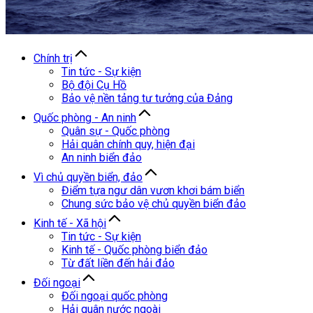
Chính trị
Tin tức - Sự kiện
Bộ đội Cụ Hồ
Bảo vệ nền tảng tư tưởng của Đảng
Quốc phòng - An ninh
Quân sự - Quốc phòng
Hải quân chính quy, hiện đại
An ninh biển đảo
Vì chủ quyền biển, đảo
Điểm tựa ngư dân vươn khơi bám biển
Chung sức bảo vệ chủ quyền biển đảo
Kinh tế - Xã hội
Tin tức - Sự kiện
Kinh tế - Quốc phòng biển đảo
Từ đất liền đến hải đảo
Đối ngoại
Đối ngoại quốc phòng
Hải quân nước ngoài