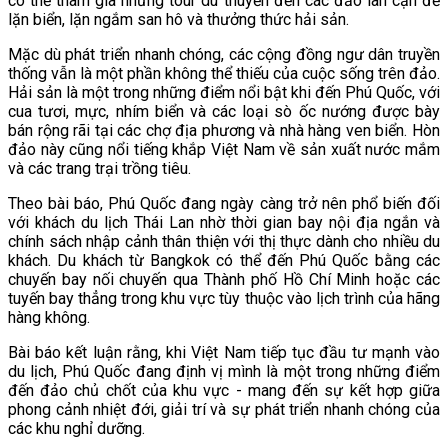
có thể tham gia những tour du thuyền đến các đảo lân cận để
lặn biển, lặn ngắm san hô và thưởng thức hải sản.
Mặc dù phát triển nhanh chóng, các cộng đồng ngư dân truyền
thống vẫn là một phần không thể thiếu của cuộc sống trên đảo.
Hải sản là một trong những điểm nổi bật khi đến Phú Quốc, với
cua tươi, mực, nhím biển và các loại sò ốc nướng được bày
bán rộng rãi tại các chợ địa phương và nhà hàng ven biển. Hòn
đảo này cũng nổi tiếng khắp Việt Nam về sản xuất nước mắm
và các trang trại trồng tiêu.
Theo bài báo, Phú Quốc đang ngày càng trở nên phổ biến đối
với khách du lịch Thái Lan nhờ thời gian bay nội địa ngắn và
chính sách nhập cảnh thân thiện với thị thực dành cho nhiều du
khách. Du khách từ Bangkok có thể đến Phú Quốc bằng các
chuyến bay nối chuyến qua Thành phố Hồ Chí Minh hoặc các
tuyến bay thẳng trong khu vực tùy thuộc vào lịch trình của hãng
hàng không.
Bài báo kết luận rằng, khi Việt Nam tiếp tục đầu tư mạnh vào
du lịch, Phú Quốc đang định vị mình là một trong những điểm
đến đảo chủ chốt của khu vực - mang đến sự kết hợp giữa
phong cảnh nhiệt đới, giải trí và sự phát triển nhanh chóng của
các khu nghỉ dưỡng.