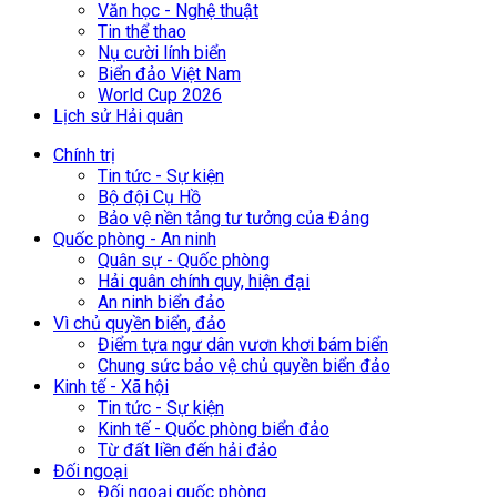
Văn học - Nghệ thuật
Tin thể thao
Nụ cười lính biển
Biển đảo Việt Nam
World Cup 2026
Lịch sử Hải quân
Chính trị
Tin tức - Sự kiện
Bộ đội Cụ Hồ
Bảo vệ nền tảng tư tưởng của Đảng
Quốc phòng - An ninh
Quân sự - Quốc phòng
Hải quân chính quy, hiện đại
An ninh biển đảo
Vì chủ quyền biển, đảo
Điểm tựa ngư dân vươn khơi bám biển
Chung sức bảo vệ chủ quyền biển đảo
Kinh tế - Xã hội
Tin tức - Sự kiện
Kinh tế - Quốc phòng biển đảo
Từ đất liền đến hải đảo
Đối ngoại
Đối ngoại quốc phòng