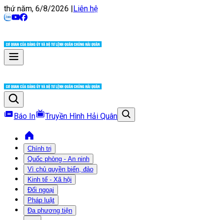
thứ năm, 6/8/2026
|
Liên hệ
Báo In
Truyền Hình Hải Quân
Chính trị
Quốc phòng - An ninh
Vì chủ quyền biển, đảo
Kinh tế - Xã hội
Đối ngoại
Pháp luật
Đa phương tiện