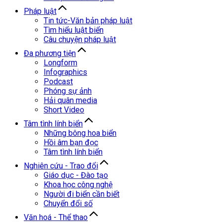
Pháp luật
Tin tức-Văn bản pháp luật
Tìm hiểu luật biển
Câu chuyện pháp luật
Đa phương tiện
Longform
Infographics
Podcast
Phóng sự ảnh
Hải quân media
Short Video
Tâm tình lính biển
Những bông hoa biển
Hồi âm bạn đọc
Tâm tình lính biển
Nghiên cứu - Trao đổi
Giáo dục - Đào tạo
Khoa học công nghệ
Người đi biển cần biết
Chuyển đổi số
Văn hoá - Thể thao