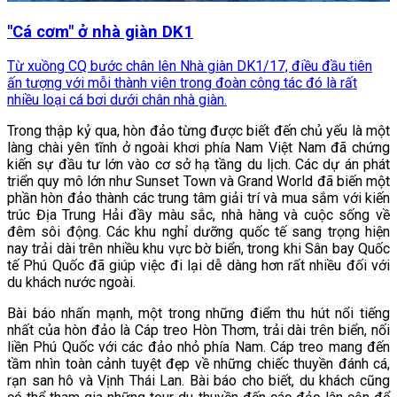
"Cá cơm" ở nhà giàn DK1
Từ xuồng CQ bước chân lên Nhà giàn DK1/17, điều đầu tiên
ấn tượng với mỗi thành viên trong đoàn công tác đó là rất
nhiều loại cá bơi dưới chân nhà giàn.
Trong thập kỷ qua, hòn đảo từng được biết đến chủ yếu là một
làng chài yên tĩnh ở ngoài khơi phía Nam Việt Nam đã chứng
kiến sự đầu tư lớn vào cơ sở hạ tầng du lịch. Các dự án phát
triển quy mô lớn như Sunset Town và Grand World đã biến một
phần hòn đảo thành các trung tâm giải trí và mua sắm với kiến
trúc Địa Trung Hải đầy màu sắc, nhà hàng và cuộc sống về
đêm sôi động. Các khu nghỉ dưỡng quốc tế sang trọng hiện
nay trải dài trên nhiều khu vực bờ biển, trong khi Sân bay Quốc
tế Phú Quốc đã giúp việc đi lại dễ dàng hơn rất nhiều đối với
du khách nước ngoài.
Bài báo nhấn mạnh, một trong những điểm thu hút nổi tiếng
nhất của hòn đảo là Cáp treo Hòn Thơm, trải dài trên biển, nối
liền Phú Quốc với các đảo nhỏ phía Nam. Cáp treo mang đến
tầm nhìn toàn cảnh tuyệt đẹp về những chiếc thuyền đánh cá,
rạn san hô và Vịnh Thái Lan. Bài báo cho biết, du khách cũng