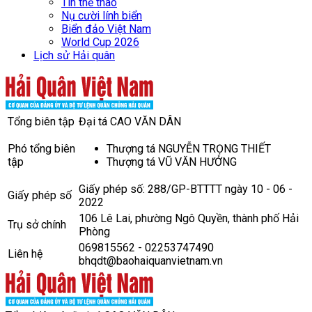
Tin thể thao
Nụ cười lính biển
Biển đảo Việt Nam
World Cup 2026
Lịch sử Hải quân
Tổng biên tập
Đại tá CAO VĂN DÂN
Phó tổng biên
Thượng tá NGUYỄN TRỌNG THIẾT
tập
Thượng tá VŨ VĂN HƯỞNG
Giấy phép số: 288/GP-BTTTT ngày 10 - 06 -
Giấy phép số
2022
106 Lê Lai, phường Ngô Quyền, thành phố Hải
Trụ sở chính
Phòng
069815562 - 02253747490
Liên hệ
bhqdt@baohaiquanvietnam.vn