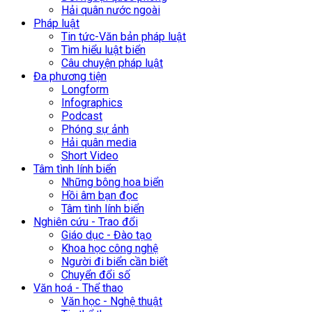
Hải quân nước ngoài
Pháp luật
Tin tức-Văn bản pháp luật
Tìm hiểu luật biển
Câu chuyện pháp luật
Đa phương tiện
Longform
Infographics
Podcast
Phóng sự ảnh
Hải quân media
Short Video
Tâm tình lính biển
Những bông hoa biển
Hồi âm bạn đọc
Tâm tình lính biển
Nghiên cứu - Trao đổi
Giáo dục - Đào tạo
Khoa học công nghệ
Người đi biển cần biết
Chuyển đổi số
Văn hoá - Thể thao
Văn học - Nghệ thuật