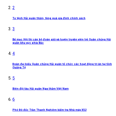
2
Tư lệnh Hải quân thăm, tặng quà gia đình chính sách
3
Bế mạc Hội thi cán bộ đoàn giỏi và tuyên truyền viên trẻ Quân chủng Hải
quân khu vực phía Bắc
4
Đoàn đại biểu Quân chủng Hải quân tổ chức các hoạt động tri ân tại tỉnh
Quảng Trị
5
Biên đội tàu Hải quân Nga thăm Việt Nam
6
Phó Đô đốc Trần Thanh Nghiêm kiểm tra Nhà máy X52