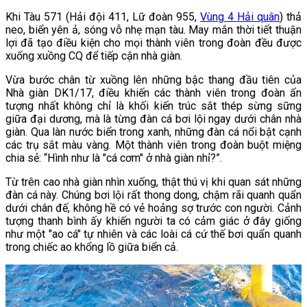
Khi Tàu 571 (Hải đội 411, Lữ đoàn 955,
Vùng 4 Hải quân
) thả
neo, biển yên ả, sóng vỗ nhẹ mạn tàu. May mắn thời tiết thuận
lợi đã tạo điều kiện cho mọi thành viên trong đoàn đều được
xuống xuồng CQ để tiếp cận nhà giàn.
Vừa bước chân từ xuồng lên những bậc thang đầu tiên của
Nhà giàn DK1/17, điều khiến các thành viên trong đoàn ấn
tượng nhất không chỉ là khối kiến trúc sắt thép sừng sững
giữa đại dương, mà là từng đàn cá bơi lội ngay dưới chân nhà
giàn. Qua làn nước biển trong xanh, những đàn cá nổi bật cạnh
các trụ sắt màu vàng. Một thành viên trong đoàn buột miệng
chia sẻ: “Hình như là "cá cơm" ở nhà giàn nhỉ?”.
Từ trên cao nhà giàn nhìn xuống, thật thú vị khi quan sát những
đàn cá này. Chúng bơi lội rất thong dong, chậm rãi quanh quẩn
dưới chân đế, không hề có vẻ hoảng sợ trước con người. Cảnh
tượng thanh bình ấy khiến người ta có cảm giác ở đây giống
như một "ao cá" tự nhiên và các loài cá cứ thế bơi quẩn quanh
trong chiếc ao khổng lồ giữa biển cả.