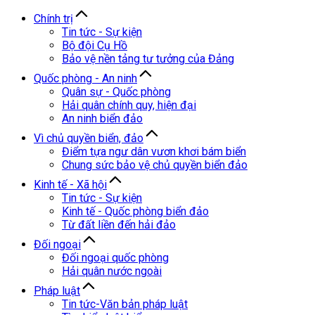
Chính trị
Tin tức - Sự kiện
Bộ đội Cụ Hồ
Bảo vệ nền tảng tư tưởng của Đảng
Quốc phòng - An ninh
Quân sự - Quốc phòng
Hải quân chính quy, hiện đại
An ninh biển đảo
Vì chủ quyền biển, đảo
Điểm tựa ngư dân vươn khơi bám biển
Chung sức bảo vệ chủ quyền biển đảo
Kinh tế - Xã hội
Tin tức - Sự kiện
Kinh tế - Quốc phòng biển đảo
Từ đất liền đến hải đảo
Đối ngoại
Đối ngoại quốc phòng
Hải quân nước ngoài
Pháp luật
Tin tức-Văn bản pháp luật