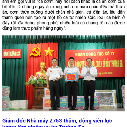
anh em gọi vui là "cá cơm", hay nói cách khác là cá ăn cơm của
bộ đội. Do hằng ngày ăn xong, anh em nuôi quân đều thả thức
ăn, cơm thừa xuống dưới chân nhà giàn, cá đến ăn, lâu dần
thành quen nên tạo ra một hồ cá tự nhiên. Các loại cá biển ở
đây rất đa dạng, phong phú, nhiều loài cá chúng tôi câu được
dùng làm thực phẩm hằng ngày”.
Giám đốc Nhà máy Z753 thăm, động viên lực