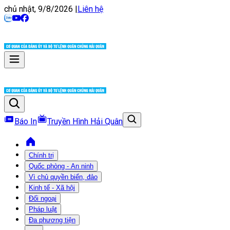
chủ nhật, 9/8/2026
|
Liên hệ
Báo In
Truyền Hình Hải Quân
Chính trị
Quốc phòng - An ninh
Vì chủ quyền biển, đảo
Kinh tế - Xã hội
Đối ngoại
Pháp luật
Đa phương tiện