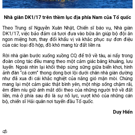
Nhà giàn DK1/17 trên thềm lục địa phía Nam của Tổ quốc
Theo Trung sĩ Nguyễn Xuân Nhật, Chiến sĩ báo vụ, Nhà giàn
DK1/17, việc bảo đảm cá tươi đưa vào bữa ăn giúp bộ đội ăn
ngon miệng hơn, thay đổi khẩu vị và khắc phục sự đơn điệu
của các loại đồ hộp, đồ khô mang từ đất liền ra.
Rời nhà giàn bước xuống xuồng CQ để trở về tàu, ai nấy trong
đoàn công tác đều mang theo một cảm giác bâng khuâng, lưu
luyến. Ngoái nhìn lại khối thép sừng sững giữa biển khơi, hình
ảnh đàn “cá cơm” thong dong bơi lội dưới chân nhà giàn dường
như đã xua đi cái khắc nghiệt của nắng gió mặn mòi. Chúng
mang lại một cảm giác thật bình yên, một nhịp sống chậm rãi,
êm đềm níu giữ ánh mắt dõi theo của những người trở về đất
liền, mà ở phía sau đó là sự nỗ lực, vượt khó của những cán
bộ, chiến sĩ Hải quân nơi tuyến đầu Tổ quốc.
Duy Hiển