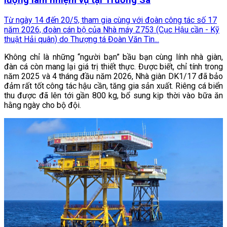
lượng làm nhiệm vụ tại Trường Sa
Từ ngày 14 đến 20/5, tham gia cùng với đoàn công tác số 17
năm 2026, đoàn cán bộ của Nhà máy Z753 (Cục Hậu cần - Kỹ
thuật Hải quân) do Thượng tá Đoàn Văn Tìn...
Không chỉ là những “người bạn” bầu bạn cùng lính nhà giàn,
đàn cá còn mang lại giá trị thiết thực. Được biết, chỉ tính trong
năm 2025 và 4 tháng đầu năm 2026, Nhà giàn DK1/17 đã bảo
đảm rất tốt công tác hậu cần, tăng gia sản xuất. Riêng cá biển
thu được đã lên tới gần 800 kg, bổ sung kịp thời vào bữa ăn
hằng ngày cho bộ đội.