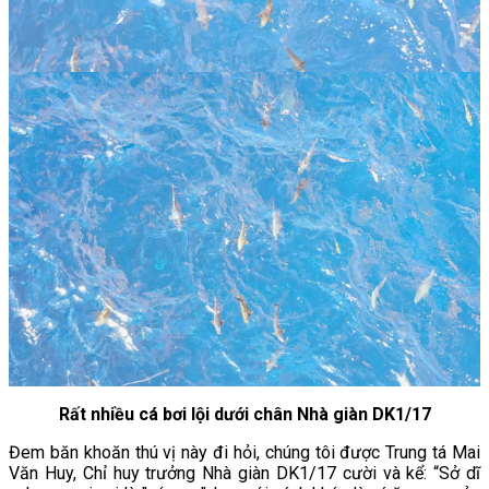
Rất nhiều cá bơi lội dưới chân Nhà giàn DK1/17
Đem băn khoăn thú vị này đi hỏi, chúng tôi được Trung tá Mai
Văn Huy, Chỉ huy trưởng Nhà giàn DK1/17 cười và kể: “Sở dĩ