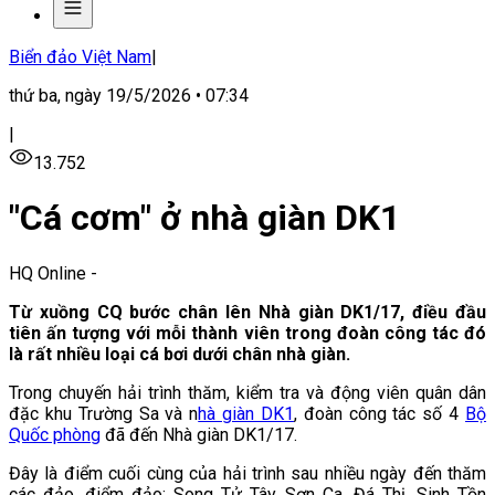
Biển đảo Việt Nam
|
thứ ba, ngày 19/5/2026 • 07:34
|
13.752
"Cá cơm" ở nhà giàn DK1
HQ Online
-
Từ xuồng CQ bước chân lên Nhà giàn DK1/17, điều đầu
tiên ấn tượng với mỗi thành viên trong đoàn công tác đó
là rất nhiều loại cá bơi dưới chân nhà giàn.
Trong chuyến hải trình thăm, kiểm tra và động viên quân dân
đặc khu Trường Sa và n
hà giàn DK1
, đoàn công tác số 4
Bộ
Quốc phòng
đã đến Nhà giàn DK1/17.
Đây là điểm cuối cùng của hải trình sau nhiều ngày đến thăm
các đảo, điểm đảo: Song Tử Tây, Sơn Ca, Đá Thị, Sinh Tồn