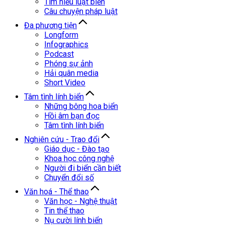
Tìm hiểu luật biển
Câu chuyện pháp luật
Đa phương tiện
Longform
Infographics
Podcast
Phóng sự ảnh
Hải quân media
Short Video
Tâm tình lính biển
Những bông hoa biển
Hồi âm bạn đọc
Tâm tình lính biển
Nghiên cứu - Trao đổi
Giáo dục - Đào tạo
Khoa học công nghệ
Người đi biển cần biết
Chuyển đổi số
Văn hoá - Thể thao
Văn học - Nghệ thuật
Tin thể thao
Nụ cười lính biển