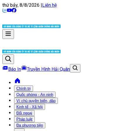
thứ bảy, 8/8/2026
|
Liên hệ
Báo In
Truyền Hình Hải Quân
Chính trị
Quốc phòng - An ninh
Vì chủ quyền biển, đảo
Kinh tế - Xã hội
Đối ngoại
Pháp luật
Đa phương tiện