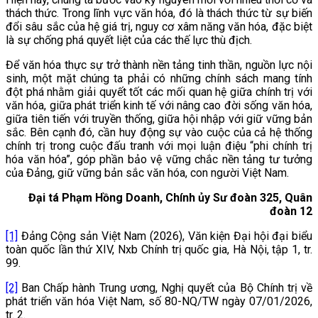
thách thức. Trong lĩnh vực văn hóa, đó là thách thức từ sự biến
đổi sâu sắc của hệ giá trị, nguy cơ xâm năng văn hóa, đặc biệt
là sự chống phá quyết liệt của các thế lực thù địch.
Để văn hóa thực sự trở thành nền tảng tinh thần, nguồn lực nội
sinh, một mặt chúng ta phải có những chính sách mang tính
đột phá nhằm giải quyết tốt các mối quan hệ giữa chính trị với
văn hóa, giữa phát triển kinh tế với nâng cao đời sống văn hóa,
giữa tiên tiến với truyền thống, giữa hội nhập với giữ vững bản
sắc. Bên cạnh đó, cần huy động sự vào cuộc của cả hệ thống
chính trị trong cuộc đấu tranh với mọi luận điệu “phi chính trị
hóa văn hóa”, góp phần bảo vệ vững chắc nền tảng tư tưởng
của Đảng, giữ vững bản sắc văn hóa, con người Việt Nam.
Đại tá Phạm Hồng Doanh, Chính ủy Sư đoàn 325, Quân
đoàn 12
[1]
Đảng Cộng sản Việt Nam (2026), Văn kiện Đại hội đại biểu
toàn quốc lần thứ XIV, Nxb Chính trị quốc gia, Hà Nội, tập 1, tr.
99.
[2]
Ban Chấp hành Trung ương, Nghị quyết của Bộ Chính trị về
phát triển văn hóa Việt Nam,
số 80-NQ/TW ngày 07/01/2026,
tr. 2.