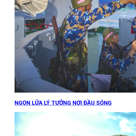
NGỌN LỬA LÝ TƯỞNG NƠI ĐẦU SÓNG