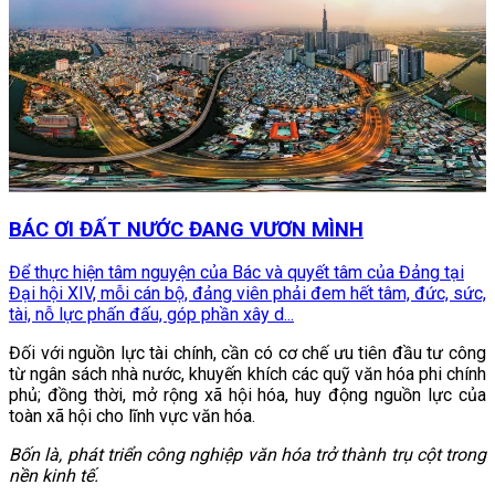
BÁC ƠI ĐẤT NƯỚC ĐANG VƯƠN MÌNH
Để thực hiện tâm nguyện của Bác và quyết tâm của Đảng tại
Đại hội XIV, mỗi cán bộ, đảng viên phải đem hết tâm, đức, sức,
tài, nỗ lực phấn đấu, góp phần xây d...
Đối với nguồn lực tài chính, cần có cơ chế ưu tiên đầu tư công
từ ngân sách nhà nước, khuyến khích các quỹ văn hóa phi chính
phủ; đồng thời, mở rộng xã hội hóa, huy động nguồn lực của
toàn xã hội cho lĩnh vực văn hóa.
Bốn là, phát triển công nghiệp văn hóa trở thành trụ cột trong
nền kinh tế.