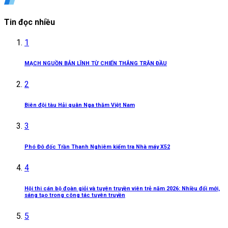
Tin đọc nhiều
1
MẠCH NGUỒN BẢN LĨNH TỪ CHIẾN THẮNG TRẬN ĐẦU
2
Biên đội tàu Hải quân Nga thăm Việt Nam
3
Phó Đô đốc Trần Thanh Nghiêm kiểm tra Nhà máy X52
4
Hội thi cán bộ đoàn giỏi và tuyên truyền viên trẻ năm 2026: Nhiều đổi mới,
sáng tạo trong công tác tuyên truyền
5