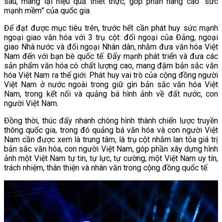
sâu, mang lại hiệu quả thiết thực, góp phần nâng cao
“
sức
mạnh mềm
”
của
quốc gia.
Để đạt được mục tiêu trên, trước hết cần phát huy sức mạnh
ngoại giao văn hóa với 3 trụ cột: đối ngoại của Đảng, ngoại
giao Nhà nước và đối ngoại Nhân dân, nhằm đưa văn hóa Việt
Nam đến với bạn bè quốc tế. Đẩy mạnh phát triển và đưa các
sản phẩm văn hóa có chất lượng cao, mang đậm bản sắc văn
hóa Việt Nam ra thế giới. Phát huy vai trò của cộng đồng người
Việt Nam ở nước ngoài trong giữ gìn bản sắc văn hóa Việt
Nam, trong kết nối và quảng bá hình ảnh về đất nước, con
người Việt Nam.
Đồng thời, thúc đẩy nhanh chóng hình thành chiến lược truyền
thông quốc gia, trong đó quảng bá văn hóa và con người Việt
Nam cần được xem là trung tâm, là trụ cột nhằm lan tỏa giá trị
bản sắc văn hóa, con người Việt Nam, góp phần xây dựng hình
ảnh một Việt Nam tự tin, tự lực, tự cường; một Việt Nam uy tín,
trách nhiệm, thân thiện và nhân văn trong cộng đồng quốc tế.