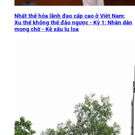
Nhất thể hóa lãnh đạo cấp cao ở Việt Nam:
Xu thế không thể đảo ngược - Kỳ 1: Nhân dân
mong chờ - Kẻ xấu lu loa