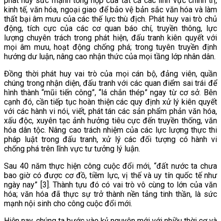
phát huy sức mạnh tổng hợp của tất cả các lĩnh vực chính trị,
kinh tế, văn hóa, ngoại giao để bảo vệ bản sắc văn hóa và làm
thất bại âm mưu của các thế lực thù địch. Phát huy vai trò chủ
động, tích cực của các cơ quan báo chí, truyền thông, lực
lượng chuyên trách trong phát hiện, đấu tranh kiên quyết với
mọi âm mưu, hoạt động chống phá; trong tuyên truyền định
hướng dư luận, nâng cao nhận thức của mọi tầng lớp nhân dân.
Đồng thời phát huy vai trò của mọi cán bộ, đảng viên, quần
chúng trong nhận diện, đấu tranh với các quan điểm sai trái để
hình thành “mũi tiến công”, “lá chắn thép” ngay từ cơ sở. Bên
cạnh đó, cần tiếp tục hoàn thiện các quy định xử lý kiên quyết
với các hành vi nói, viết, phát tán các sản phẩm phản văn hóa,
xấu độc, xuyên tạc ảnh hưởng tiêu cực đến truyền thống, văn
hóa dân tộc. Nâng cao trách nhiệm của các lực lượng thực thi
pháp luật trong đấu tranh, xử lý các đối tượng có hành vi
chống phá trên lĩnh vực tư tưởng lý luận.
Sau 40 năm thực hiện công cuộc đổi mới, “đ
ất nước ta chưa
bao giờ có được cơ đồ, tiềm lực, vị thế và uy tín quốc tế như
ngày nay” [3]
. Thành tựu đó có vai trò vô cùng to lớn của văn
hóa; văn hóa đã thực sự trở thành nền tảng tinh thần, là sức
mạnh nội sinh cho công cuộc đổi mới.
Hiện nay, chúng ta bước vào kỷ nguyên mới với nhiều thời cơ và