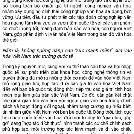
ứng dụng khoa học công nghệ, đổi mới sáng tạo và chuyển đổi
số trong toàn bộ chuỗi giá trị ngành công nghiệp văn hóa,
nhằm xây dựng hệ sinh thái công nghiệp văn hóa đa dạng, bền
vững.
Ưu tiên, đầu tư phát triển các tập đoàn công nghiệp văn
hóa ngang tầm khu vực và vươn tầm quốc tế với các sản phẩm
có chất lượng tốt, mang đậm bản sắc văn hóa, con người Việt
Nam, góp phần định vị văn hóa Việt Nam trong bản đồ văn hóa
thế giới.
Năm là, không ngừng nâng cao “sức mạnh mềm” của văn
hóa Việt Nam trên trường quốc tế.
Trong kỷ nguyên mới, cùng với xu thế toàn cầu hóa và hội nhập
quốc tế, sự phát triển của khoa học, công nghệ thông tin và
truyền thông đã mở ra những thời cơ mới để văn hóa Việt Nam
mở rộng giao lưu, hợp tác, đưa các giá trị văn hóa Việt Nam
đến với bạn bè quốc tế; đồng thời, tiếp thu các giá trị tinh hoa
nhân loại làm giàu bản sắc Việt Nam. Do đó, cần gắn kết chặt
chẽ giữa giao lưu văn hóa với ngoại giao văn hóa trong chính
sách và hoạt động đối ngoại, nhằm tăng cường sự hiểu biết,
tín nhiệm giữa Việt Nam với bạn bè quốc tế. Đồng thời, tích cực
hội nhập quốc tế về văn hóa,
đổi mới
tư duy từ “giao lưu, gặp
gỡ” sang “hợp tác đích thực”,
hình thành các cơ chế, chính sách
phù hợp tạo, môi trường hợp tác lành mạnh và đi vào chiều