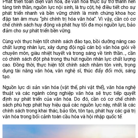
Phát triển toàn diện văn hóa, để văn hóa thực sự trở thành nền
tảng tinh thần, nguồn lực nội sinh, là trụ cột, hệ điều tiết cho sự
phát triển nhanh và bền vững chính là minh chứng khoa học
đập tan âm mưu “phi chính trị hóa văn hóa”. Vì vậy, cần có cơ
chế chính sách huy động và phát huy tối đa mọi nguồn lực, bảo
đảm cho sự phát triển bền vững.
Cùng với thực hiện tốt chính sách đào tạo, bồi dưỡng nâng cao
chất lượng nhân lực, xây dựng đội ngũ cán bộ văn hóa giỏi về
chuyên môn, giàu nhiệt huyết và trong sáng về tinh thần..., cần
có chính sách đột phá trong thu hút nguồn nhân lực chất lượng
cao. Đồng thời, thực hiện tốt chính sách nhằm tôn vinh, trọng
dụng tài năng văn hóa, văn nghệ sĩ, thúc đẩy đổi mới, sáng
tạo.
Nguồn lực di sản văn hóa (vật thể, phi vật thể), văn hóa nghệ
thuật và các ngành công nghiệp văn hóa sẽ trực tiếp quyết
định sự phát triển của văn hóa. Do đó, cần có cơ chế chính
sách phù hợp phát huy hiệu quả các nguồn lực này, nhất là các
chính sách trong khai thác, bảo tồn, tôn tạo, phát huy các giá trị
văn hóa trong bối cảnh toàn cầu hóa và hội nhập quốc tế.