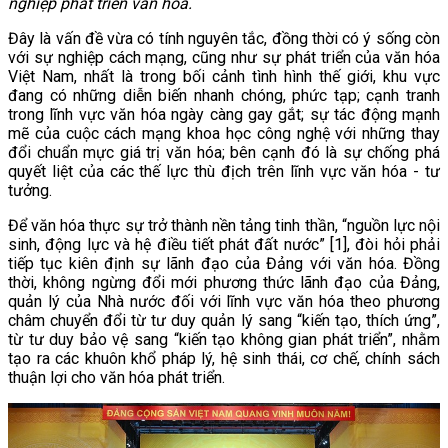
nghiệp phát triển văn hóa.
Đây là vấn đề vừa có tính nguyên tắc, đồng thời có ý sống còn
với sự nghiệp cách mạng, cũng như sự phát triển của văn hóa
Việt Nam, nhất là trong bối cảnh tình hình thế giới, khu vực
đang có những diễn biến nhanh chóng, phức tạp; cạnh tranh
trong lĩnh vực văn hóa ngày càng gay gắt; sự tác động mạnh
mẽ của cuộc cách mạng khoa học công nghệ với những thay
đổi chuẩn mực giá trị văn hóa; bên cạnh đó là sự chống phá
quyết liệt của các thế lực thù địch trên lĩnh vực văn hóa - tư
tưởng.
Để văn hóa thực sự trở thành nền tảng tinh thần, “nguồn lực nội
sinh, động lực và hệ điều tiết phát đất nước” [1], đòi hỏi phải
tiếp tục kiên định sự lãnh đạo của Đảng với văn hóa. Đồng
thời, không ngừng đổi mới phương thức lãnh đạo của Đảng,
quản lý của Nhà nước đối với lĩnh vực văn hóa theo phương
châm chuyển đổi từ tư duy quản lý sang “kiến tạo, thích ứng”,
từ tư duy bảo vệ sang “kiến tạo không gian phát triển”, nhằm
tạo ra các khuôn khổ pháp lý, hệ sinh thái, cơ chế, chính sách
thuận lợi cho văn hóa phát triển.