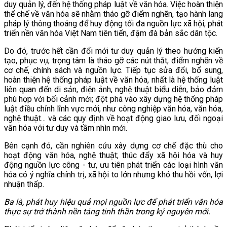
duy quản lý, đến hệ thống pháp luật về văn hóa. Việc hoàn thiện
thể chế về văn hóa sẽ nhằm tháo gỡ điểm nghẽn, tạo hành lang
pháp lý thông thoáng để huy động tối đa nguồn lực xã hội, phát
triển nền văn hóa Việt Nam tiên tiến, đậm đà bản sắc dân tộc.
Do đó, trước hết cần đổi mới tư duy quản lý theo hướng kiến
tạo, phục vụ; trọng tâm là tháo gỡ các nút thắt, điểm nghẽn về
cơ chế, chính sách và nguồn lực. Tiếp tục sửa đổi, bổ sung,
hoàn thiện hệ thống pháp luật về văn hóa, nhất là hệ thống luật
liên quan đến di sản, điện ảnh, nghệ thuật biểu diễn, bảo đảm
phù hợp với bối cảnh mới; đột phá vào xây dựng hệ thống pháp
luật điều chỉnh lĩnh vực mới, như công nghiệp văn hóa, văn hóa,
nghệ thuật... và các quy định về hoạt động giao lưu, đối ngoại
văn hóa với tư duy và tầm nhìn mới.
Bên cạnh đó, cần nghiên cứu xây dựng cơ chế đặc thù cho
hoạt động văn hóa, nghệ thuật; thúc đẩy xã hội hóa và huy
động nguồn lực công - tư, ưu tiên phát triển các loại hình văn
hóa có ý nghĩa chính trị, xã hội to lớn nhưng khó thu hồi vốn, lợi
nhuận thấp.
Ba là, phát huy hiệu quả mọi nguồn lực để phát triển văn hóa
thực sự trở thành nền tảng tinh thần trong kỷ nguyên mới.