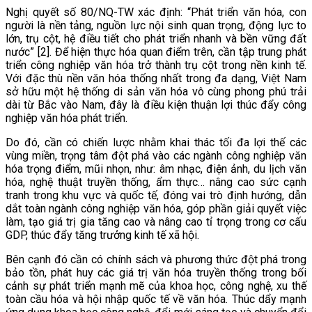
Nghị quyết số 80/NQ-TW xác định: “Phát triển văn hóa, con
người là nền tảng, nguồn lực nội sinh quan trọng, động lực to
lớn, trụ cột, hệ điều tiết cho phát triển nhanh và bền vững đất
nước” [2]. Để hiện thực hóa quan điểm trên, cần tập trung phát
triển công nghiệp văn hóa trở thành trụ cột trong nền kinh tế.
Với đặc thù nền văn hóa thống nhất trong đa dạng, Việt Nam
sở hữu một hệ thống di sản văn hóa vô cùng phong phú trải
dài từ Bắc vào Nam, đây là điều kiện thuận lợi thúc đẩy công
nghiệp văn hóa phát triển.
Do đó, cần có chiến lược nhằm khai thác tối đa lợi thế các
vùng miền, trọng tâm đột phá vào các ngành công nghiệp văn
hóa trọng điểm,
mũi nhọn, như: âm nhạc, điện ảnh, du lịch văn
hóa, nghệ thuật truyền thống, ẩm thực… nâng cao sức cạnh
tranh trong khu vực và quốc tế, đóng vai trò định hướng, dẫn
dắt toàn ngành công nghiệp văn hóa, góp phần giải quyết việc
làm, tạo giá trị gia tăng cao và nâng cao tỉ trọng trong cơ cấu
GDP, thúc đẩy tăng trưởng kinh tế xã hội
.
Bên cạnh đó cần có chính sách và phương thức đột phá trong
bảo tồn, phát huy các giá trị văn hóa truyền thống trong bối
cảnh sự phát triển mạnh mẽ của khoa học, công nghệ, xu thế
toàn cầu hóa và hội nhập quốc tế về văn hóa. Thúc dẩy mạnh