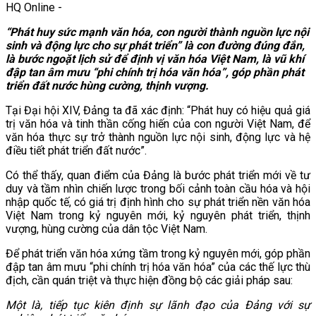
HQ Online
-
“Phát huy sức mạnh văn hóa, con người thành nguồn lực nội
sinh và động lực cho sự phát triển” là con đường đúng đắn,
là bước ngoặt lịch sử để định vị văn hóa Việt Nam, là vũ khí
đập tan âm mưu “phi chính trị hóa văn hóa”, góp phần phát
triển đất nước hùng cường, thịnh vượng.
Tại Đại hội XIV, Đảng ta đã xác định: “Phát huy có hiệu quả giá
trị văn hóa và tinh thần cống hiến của con người Việt Nam, để
văn hóa thực sự trở thành nguồn lực nội sinh, động lực và hệ
điều tiết phát triển đất nước”.
Có thể thấy, quan điểm của Đảng là bước phát triển mới về tư
duy và tầm nhìn chiến lược trong bối cảnh toàn cầu hóa và hội
nhập quốc tế, có giá trị định hình cho sự phát triển nền văn hóa
Việt Nam trong kỷ nguyên mới, kỷ nguyên phát triển, thịnh
vượng, hùng cường của dân tộc Việt Nam.
Để phát triển văn hóa xứng tầm trong kỷ nguyên mới, góp phần
đập tan âm mưu “phi chính trị hóa văn hóa” của các thế lực thù
địch, cần quán triệt và thực hiện đồng bộ các giải pháp sau:
Một là, tiếp tục kiên định sự lãnh đạo của Đảng với sự