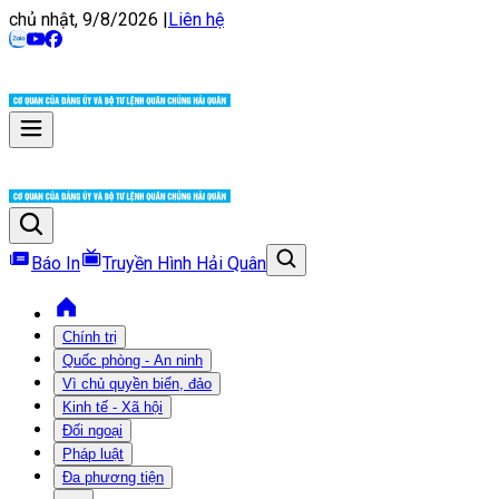
chủ nhật, 9/8/2026
|
Liên hệ
Báo In
Truyền Hình Hải Quân
Chính trị
Quốc phòng - An ninh
Vì chủ quyền biển, đảo
Kinh tế - Xã hội
Đối ngoại
Pháp luật
Đa phương tiện