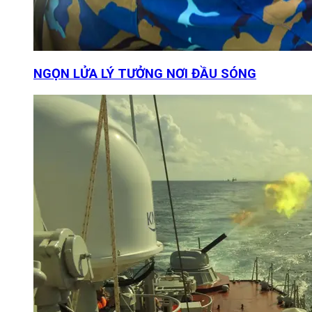
NGỌN LỬA LÝ TƯỞNG NƠI ĐẦU SÓNG