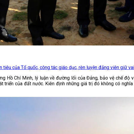
 tiêu của Tổ quốc, công tác giáo dục, rèn luyện đảng viên giữ vai 
ưởng Hồ Chí Minh, lý luận về đường lối của Đảng, bảo vệ chế độ 
át triển của đất nước. Kiên định những giá trị đó không có nghĩ