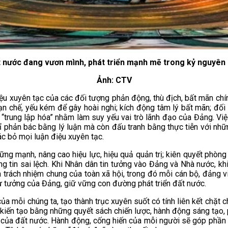
 nước đang vươn mình, phát triển mạnh mẽ trong kỷ nguyên
Ảnh: CTV
ệu xuyên tạc của các đối tượng phản động, thù địch, bất mãn chín
ạn chế, yếu kém để gây hoài nghi; kích động tâm lý bất mãn; đối
”, “trung lập hóa” nhằm làm suy yếu vai trò lãnh đạo của Đảng. V
hỉ phản bác bằng lý luận mà còn đấu tranh bằng thực tiễn với nh
ác bỏ mọi luận điệu xuyên tạc.
vững mạnh, nâng cao hiệu lực, hiệu quả quản trị; kiên quyết phòn
g tin sai lệch. Khi Nhân dân tin tưởng vào Đảng và Nhà nước, k
à trách nhiệm chung của toàn xã hội, trong đó mỗi cán bộ, đảng 
ư tưởng của Đảng, giữ vững con đường phát triển đất nước.
 mỗi chúng ta, tạo thành trục xuyên suốt có tính liên kết chặt 
i”-kiến tạo bằng những quyết sách chiến lược, hành động sáng tạo,
ai của đất nước. Hành động, cống hiến của mỗi người sẽ góp phần 