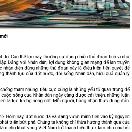
 mới
h trị. Các thế lực này thường sử dụng nhiều thủ đoạn tinh vi như
 lập Đảng với Nhân dân; lợi dụng không gian mạng để lan truyền
iệc nhận diện đúng những thủ đoạn này là điều kiện tiên quyết để
ững thành tựu của đất nước, đời sống Nhân dân, hiệu quả quản lý
g chống tham nhũng, tiêu cực cũng là những yếu tố quan trọng để
hi cuộc sống của Nhân dân ngày càng được cải thiện, những luận
viên là lực lượng nòng cốt. Mỗi người, bằng nhận thức đúng đắn,
chẽ. Hôm nay, đất nước đã và đang vươn mình tiến vào kỷ nguyên
 phát triển bứt phá. Chúng ta không chỉ thừa hưởng thành quả của
làm cho khát vọng Việt Nam trở thành hiện thực, làm cho câu hỏi