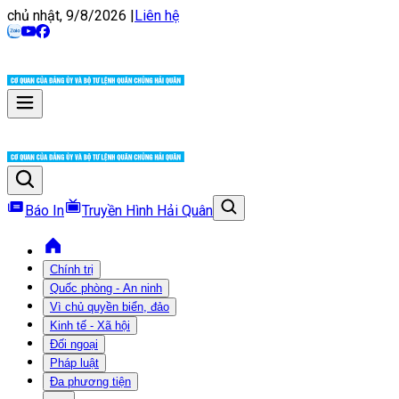
chủ nhật, 9/8/2026
|
Liên hệ
Báo In
Truyền Hình Hải Quân
Chính trị
Quốc phòng - An ninh
Vì chủ quyền biển, đảo
Kinh tế - Xã hội
Đối ngoại
Pháp luật
Đa phương tiện