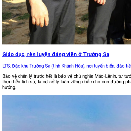
Giáo dục, rèn luyện đảng viên ở Trường Sa
LTS: Đặc khu Trường Sa (tỉnh Khánh Hòa), nơi tuyến biển, đảo tiền
Bảo vệ chân lý trước hết là bảo vệ chủ nghĩa Mác-Lênin, tư t
thực tiễn lịch sử, là cơ sở lý luận vững chắc cho con đường ph
hướng.