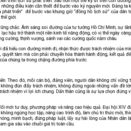
iến trình lịch sử phát triển. Sau hơn một thế kỷ đi trên con đư
 những điều kiện cần thiết để bước vào kỷ nguyên mới. Đảng ta kh
à phát triển” để bước vào khung giờ “đồng hồ lịch sử” của dân 
thế giới.
ễn vững chắc. Ánh sáng soi đường của tư tưởng Hồ Chí Minh; sự l
ạc hậu trở thành một nền kinh tế năng động, có vị thế ngày càng 
ng cường, thịnh vượng, sánh vai các cường quốc năm châu.
ời đã hiểu con đường mình đi, nhận thức được trách nhiệm của mìn
g, quyết tâm mà còn phải chuyển hóa thành hành động, kết quả đ
 của chúng ta trong chặng đường phía trước.
ến. Theo đó, mỗi cán bộ, đảng viên, người dân không chỉ vững t
ăn, không đùn đẩy trách nhiệm, không đứng ngoài những vấn đề l
ách nhiệm vì lợi ích chung. Dấn thân cũng là sự lựa chọn đứng về 
i mới tư duy, phương pháp và nâng cao hiệu quả. Đại hội XIV đã
không ngừng học tập, nâng cao trình độ, làm chủ tri thức mới, thí
hóng, minh bạch, đúng pháp luật, lấy sự hài lòng của Nhân dân 
am gia sâu vào chuỗi giá trị toàn cầu.