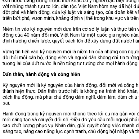
Đất nước đang đứng trước thời khắc có ý nghĩa đặc biệt trong t
với những thành tựu to lớn, dân tộc Việt Nam hôm nay đã hội đủ
đột phá và hành động, của kỷ luật và sáng tạo, của đoàn kết v
triển bứt phá, vươn mình, khẳng định vị thế trong khu vực và trên 
Niềm tin vào kỷ nguyên mới dựa trên cơ sở lý luận và thực ti
động của 40 năm đổi mới, Việt Nam từ một quốc gia nghèo nàn, l
định hướng chiến lược, quyết sách lớn để xây dựng đất nước hù
Vững tin tiến vào kỷ nguyên mới là niềm tin của những con ngư
đòi hỏi mỗi cán bộ, đảng viên và người dân không chỉ tin tưởn
tương lai của đất nước là nền tảng tư tưởng cho mọi hành động
Dấn thân, hành động và cống hiến
Kỷ nguyên mới là kỷ nguyên của hành động, đổi mới và cống hi
thành hiện thực. Dấn thân trước hết là không né tránh khó kh
cách thụ động, mà phải chủ động dám nghĩ, dám làm, dám chịu tr
sai.
Hành động trong kỷ nguyên mới không theo lối cũ mà gắn với đổ
mới sáng tạo và chuyển đổi số. Điều đó yêu cầu mỗi người phải 
cao chất lượng phục vụ Nhân dân, giải quyết công việc nhanh c
sáng tạo, nâng cao năng lực cạnh tranh, chủ động hội nhập và th