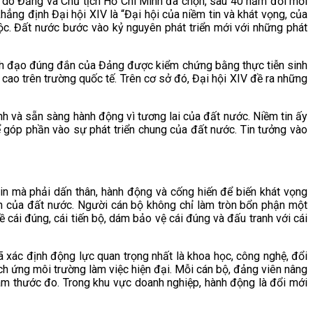
ờng do Đảng và Chủ tịch Hồ Chí Minh đã chọn, sau 40 năm đổi mới
ẳng định Đại hội XIV là “Đại hội của niềm tin và khát vọng, của
tộc. Đất nước bước vào kỷ nguyên phát triển mới với những phát
ãnh đạo đúng đắn của Đảng được kiểm chứng bằng thực tiễn sinh
cao trên trường quốc tế. Trên cơ sở đó, Đại hội XIV đề ra những
h và sẵn sàng hành động vì tương lai của đất nước. Niềm tin ấy
ể góp phần vào sự phát triển chung của đất nước. Tin tưởng vào
in mà phải dấn thân, hành động và cống hiến để biến khát vọng
ớn của đất nước. Người cán bộ không chỉ làm tròn bổn phận một
cái đúng, cái tiến bộ, dám bảo vệ cái đúng và đấu tranh với cái
 xác định động lực quan trọng nhất là khoa học, công nghệ, đổi
ch ứng môi trường làm việc hiện đại. Mỗi cán bộ, đảng viên nâng
làm thước đo. Trong khu vực doanh nghiệp, hành động là đổi mới