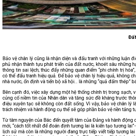
Đất
Bảo vệ chân lý cũng là nhận diện và đấu tranh với những luận đi
phủ nhận thành tựu phát triển của đất nước, khoét sâu những h
thông tin sai lệch; thúc đẩy những quan điểm “phi chính trị hóa
có thể đấu tranh hiệu quả. Để bảo vệ chân lý hiệu quả, không c
nhà nước, ổn định và tiến bộ xã hội… là những “quả đấm thép” b
Bên cạnh đó, việc xây dựng một hệ thống chính trị trong sạch, 
củng cố niềm tin của Nhân dân và tăng sức đề kháng trước thôn
điệu xuyên tạc sẽ không còn đất sống. Vì vậy, bảo vệ chân lý l
trách nhiệm và hành động cụ thể sẽ góp phần bảo vệ nền tảng t
Từ tâm nguyện của Bác đến quyết tâm của Đảng và hành động của
mới, “cách tốt nhất để đoán định tương lai là kiến tạo tương la
lịch sử mà còn là những người đang trực tiếp viết tiếp tương l