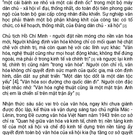
“một cái bánh xe nhỏ và một cái đinh ốc” trong một bộ máy
dân chủ - xã hội vĩ đại, thống nhất, do toàn đội tiên phong giác
ngộ của toàn bộ giai cấp công nhân điều khiển. Sự nghiệp văn
học phải thành một bộ phận khăng khít của công tác có tổ
chức, có kế hoạch, thống nhất, của Đảng dân chủ - xã hội”
.
[2]
Chủ tịch Hồ Chí Minh - người đặt nền móng cho nền văn hóa
mới, Người khẳng định văn hóa không chỉ có mối quan hệ chặt
chẽ với chính trị, mà còn quan hệ với các lĩnh vực khác: “Văn
hóa, nghệ thuật cũng như mọi hoạt động khác, không thể đứng
ngoài, mà phải ở trong kinh tế và chính trị”
và ngược lại kinh
[3]
tế, chính trị cũng nằm “trong văn hóa”. Người còn chỉ rõ, văn
hóa không chỉ quyết định sức mạnh của quốc gia, mà còn định
hình, dẫn dắt sự phát triển: “Một dân tộc dốt là một dân tộc
yếu” [4]; “Văn hóa soi đường cho quốc dân đi”. Người còn đặc
biệt nhắc nhở: “Văn hóa nghệ thuật cũng là một mặt trận. Anh
chị em là chiến sĩ trên mặt trận ấy”
.
[5]
Nhận thức sâu sắc vai trò của văn hóa, ngay khi chưa giành
được độc lập, kế thừa và vận dụng sáng tạo chủ nghĩa Mác -
Lênin, trong Đề cương văn hóa Việt Nam năm 1943 trên cơ sở
chỉ ra: “Quan hệ giữa văn hóa và kinh tế, chính trị: nền tảng kinh
tế của một xã hội và chế độ kinh tế dựng trên nền tảng ấy
quyết định toàn bộ văn hóa của xã hội kia (hạ tầng cơ sở quyết