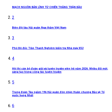
MẠCH NGUỒN BẢN LĨNH TỪ CHIẾN THẮNG TRẬN ĐẦU
2
Biên đội tàu Hải quân Nga thăm Việt Nam
3
Phó Đô đốc Trần Thanh Nghiêm kiểm tra Nhà máy X52
4
Hội thi cán bộ đoàn giỏi và tuyên truyền viên trẻ năm 2026: Nhiều đổi mới,
sáng tạo trong công tác tuyên truyền
5
Trung đoàn Tàu ngầm 196 Hải quân đón nhận Huân chương Bảo vệ Tổ
quốc hạng Nhất
6