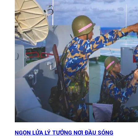
NGỌN LỬA LÝ TƯỞNG NƠI ĐẦU SÓNG