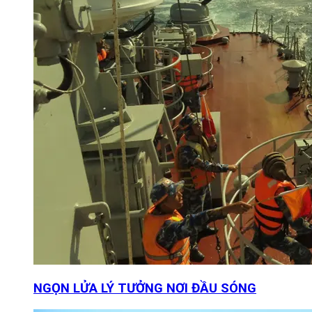
NGỌN LỬA LÝ TƯỞNG NƠI ĐẦU SÓNG