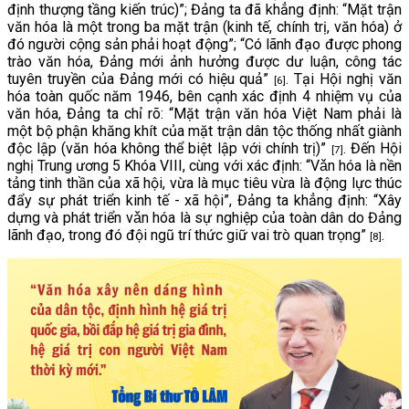
định thượng tầng kiến trúc)”; Đảng ta đã khẳng định: “Mặt trận
văn hóa là một trong ba mặt trận (kinh tế, chính trị, văn hóa) ở
đó người cộng sản phải hoạt động”; “Có lãnh đạo được phong
trào văn hóa, Đảng mới ảnh hưởng được dư luận, công tác
tuyên truyền của Đảng mới có hiệu quả”
. Tại Hội nghị văn
[6]
hóa toàn quốc năm 1946, bên cạnh xác định 4 nhiệm vụ của
văn hóa, Đảng ta chỉ rõ: “Mặt trận văn hóa Việt Nam phải là
một bộ phận khăng khít của mặt trận dân tộc thống nhất giành
độc lập (văn hóa không thể biệt lập với chính trị)”
. Đến Hội
[7]
nghị Trung ương 5 Khóa VIII, cùng với xác định: “Vǎn hóa là nền
tảng tinh thần của xã hội, vừa là mục tiêu vừa là động lực thúc
đẩy sự phát triển kinh tế - xã hội”, Đảng ta khẳng định: “Xây
dựng và phát triển vǎn hóa là sự nghiệp của toàn dân do Đảng
lãnh đạo, trong đó đội ngũ trí thức giữ vai trò quan trọng”
.
[8]