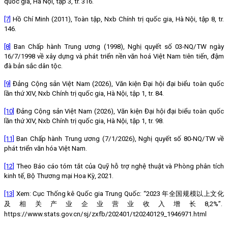
quốc gia, Hà Nội, tập 3, tr. 316.
[7]
Hồ Chí Minh (2011), Toàn tập, Nxb Chính trị quốc gia, Hà Nội, tập 8, tr.
146.
[8]
Ban Chấp hành Trung ương (1998), Nghị quyết số 03-NQ/TW ngày
16/7/1998 về xây dựng và phát triển nền văn hoá Việt Nam tiên tiến, đậm
đà bản sắc dân tộc.
[9]
Đảng Cộng sản Việt Nam (2026), Văn kiện Đại hội đại biểu toàn quốc
lần thứ XIV,
Nxb Chính trị quốc gia, Hà Nội, tập 1, tr. 84.
[10]
Đảng Cộng sản Việt Nam (2026), Văn kiện Đại hội đại biểu toàn quốc
lần thứ XIV, Nxb Chính trị quốc gia, Hà Nội, tập 1, tr. 98.
[11]
Ban Chấp hành Trung ương (7/1/2026), Nghị quyết số 80-NQ/TW về
phát triển văn hóa Việt Nam.
[12]
Theo Báo cáo tóm tắt của Quỹ hỗ trợ nghệ thuật và Phòng phân tích
kinh tế, Bộ Thương mại Hoa Kỳ, 2021.
[13]
Xem: Cục Thống kê Quốc gia Trung Quốc: “2023 年全国规模以上文化
及相关产业企业营业收入增长8,2%”.
https://www.stats.gov.cn/sj/zxfb/202401/t20240129_1946971.html