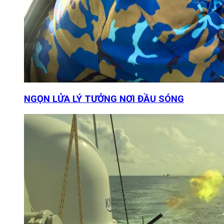
NGỌN LỬA LÝ TƯỞNG NƠI ĐẦU SÓNG