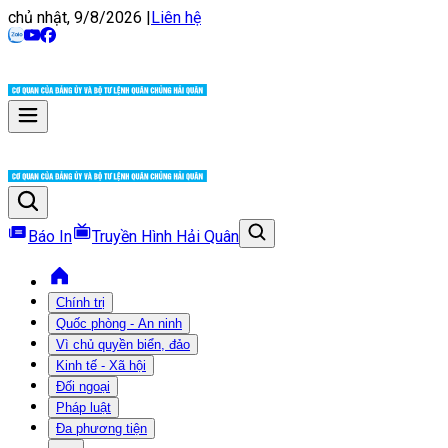
chủ nhật, 9/8/2026
|
Liên hệ
Báo In
Truyền Hình Hải Quân
Chính trị
Quốc phòng - An ninh
Vì chủ quyền biển, đảo
Kinh tế - Xã hội
Đối ngoại
Pháp luật
Đa phương tiện