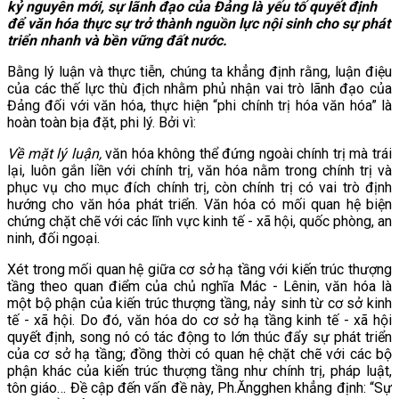
kỷ nguyên mới, sự lãnh đạo của Đảng là yếu tố quyết định
để văn hóa thực sự trở thành nguồn lực nội sinh cho sự phát
triển nhanh và bền vững đất nước.
Bằng lý luận và thực tiễn, chúng ta khẳng định rằng, luận điệu
của các thế lực thù địch nhằm phủ nhận vai trò lãnh đạo của
Đảng đối với văn hóa, thực hiện “phi chính trị hóa văn hóa” là
hoàn toàn bịa đặt, phi lý. Bởi vì:
Về mặt lý luận,
văn hóa không thể đứng ngoài chính trị mà trái
lại, luôn gắn liền với chính trị, văn hóa nằm trong chính trị và
phục vụ cho mục đích chính trị, còn chính trị có vai trò định
hướng cho văn hóa phát triển. Văn hóa
có mối quan hệ biện
chứng chặt chẽ với các lĩnh vực kinh tế - xã hội, quốc phòng, an
ninh, đối ngoại.
Xét trong mối quan hệ giữa cơ sở hạ tầng với kiến trúc thượng
tầng theo quan điểm của chủ nghĩa Mác - Lênin, văn hóa là
một bộ phận của kiến trúc thượng tầng, nảy sinh từ cơ sở kinh
tế - xã hội. Do đó, văn hóa do cơ sở hạ tầng kinh tế - xã hội
quyết định, song nó có tác động to lớn thúc đẩy sự phát triển
của cơ sở hạ tầng; đồng thời có quan hệ chặt chẽ với các bộ
phận khác của kiến trúc thượng tầng như chính trị, pháp luật,
tôn giáo… Đề cập đến vấn đề này, Ph.Ăngghen khẳng định: “Sự