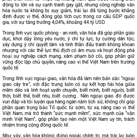
động to lớn và sự cạnh tranh gay gắt, nhưng công nghiệp văn
hóa nước ta không bị suy giảm, trái lại đã từng bước khẳng
định được vị thế, đóng góp tích cực trong cơ cấu GDP quốc
gia, với sự tăng trưởng 4,04%, khoảng 44 tỷ USD.
Trong lĩnh vực quốc phòng - an ninh, văn hóa đã góp phần giáo
dục, khơi dậy lòng yêu nước, ý chí tự lực, tự cường dân tộc;
xây dựng ý chí quyết tâm và tinh thần đấu tranh không khoan
nhượng với các thế lực thù địch có âm mưu và hoạt động phá
hoại sự nghiệp cách mạng, xâm phạm bờ cõi, góp phần giữ
vững độc lập chủ quyền, nâng cao vị thế Việt Nam trên trường
quốc tế.
Trong lĩnh vực ngoại giao, văn hóa đã làm nên bản sắc “ngoại
giao cây tre”, với đặc trưng luôn có sự
kết hợp hài hòa giữa
mềm dẻo và linh hoạt uyển chuyển, biết mình, biết người, biết
thời, biết thế, biết nhu, biết cương... Nền ngoại giao đó được
vun đắp và tôi luyện qua hàng ngàn năm lịch sử, không chỉ góp
phần quan trọng bảo Tổ quốc từ sớm, từ xa, nâng cao vị thế
Việt Nam; mà trở thành “sức mạnh mềm”, sức mạnh của “văn
minh Việt Nam”, góp phần tạo nên một Việt Nam uy tín, trách
nhiệm trong cộng đồng quốc tế.
Như vậy, văn hóa không đứng ngoài chính trị, mà trái lại luôn