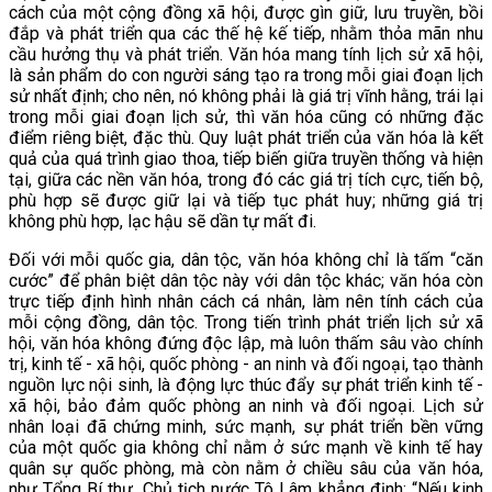
cách của một cộng đồng xã hội, được gìn giữ, lưu truyền, bồi
đắp và phát triển qua các thế hệ kế tiếp, nhằm thỏa mãn nhu
cầu
hưởng thụ và phát triển. Văn hóa mang tính lịch sử xã hội,
là sản phẩm do con người sáng tạo ra trong mỗi giai đoạn lịch
sử nhất định; cho nên, nó không phải là giá trị vĩnh hằng, trái lại
trong mỗi giai đoạn lịch sử, thì văn hóa cũng có những đặc
điểm riêng biệt, đặc thù. Quy luật phát triển của văn hóa là kết
quả của quá trình giao thoa, tiếp biến giữa truyền thống và hiện
tại, giữa các nền văn hóa, trong đó các giá trị tích cực, tiến bộ,
phù hợp sẽ được giữ lại và tiếp tục phát huy; những giá trị
không phù hợp, lạc hậu sẽ dần tự mất đi.
Đối với mỗi quốc gia, dân tộc, văn hóa không chỉ là tấm “căn
cước” để phân biệt dân tộc này với dân tộc khác; văn hóa còn
trực tiếp định hình nhân cách cá nhân, làm nên tính cách của
mỗi cộng đồng, dân tộc. Trong tiến trình phát triển lịch sử xã
hội, văn hóa không đứng độc lập, mà luôn thấm sâu vào chính
trị, kinh tế - xã hội, quốc phòng - an ninh và đối ngoại, tạo thành
nguồn lực nội sinh, là động lực thúc đẩy sự phát triển kinh tế -
xã hội, bảo đảm quốc phòng an ninh và đối ngoại. Lịch sử
nhân loại đã chứng minh, sức mạnh, sự phát triển bền vững
của một quốc gia không chỉ nằm ở sức mạnh về kinh tế hay
quân sự quốc phòng, mà còn nằm ở chiều sâu của văn hóa,
như Tổng Bí thư, Chủ tịch nước Tô Lâm khẳng định: “Nếu kinh