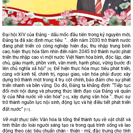
Đại hội XIV của Đảng - dấu mốc đầu tiên trong kỷ nguyên mới,
Đảng ta đã xác định mục tiêu: “… đến năm 2030 trở thành nước
đang phát triển có công nghiệp hiện đại, thu nhập trung bình
cao; hiện thực hóa tầm nhìn đến năm 2045 trở thành nước phát
triển thu nhập cao vì một nước Việt Nam hòa bình, độc lập, dân
chủ, giàu mạnh, phồn vinh, văn minh, hạnh phúc, vững bước đi
lên chủ nghĩa xã hội”
. Để hiện thực hóa mục tiêu phát triển,
[9]
cùng với kinh tế, chính trị, ngoại giao, văn hóa phải được xây
dựng trở thành một trong 4 trụ cột chính, bảo đảm cho sự phát
triển nhanh và bền vững. Do đó, Đảng ta khẳng định: “Tiếp tục
đổi mới nội dung và phương thức lãnh đạo của Đảng và quản
lý của Nhà nước về văn hóa”
; xây dựng văn hóa “…thực sự
[10]
trở thành nguồn lực nội sinh, động lực và hệ điều tiết phát triển
đất nước”
.
[11]
Về mặt thực tiễn:
Văn hóa là tổng thể thành tựu về vật chất và
tinh thần do loài người sáng tạo ra trong quá trình sống và lao
động theo các tiêu chuẩn chân - thiện - mỹ, đặc trưng cho tính