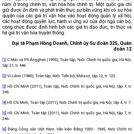
nằm ở trong chính trị, văn hóa hóa chính trị. Một quốc gia chỉ
giữ được ổn định và phát triển thực sự bền vững khi có sự hòa
quyện của các giá trị văn hóa vào hoạt động quản lý xã hội;
các hoạt động quyền lực, hành vi ứng xử của đội ngũ cán bộ,
công chức được định hình bởi các giá trị đạo đức, tri thức và
hệ giá trị văn hóa truyền thống.
Đại tá Phạm Hồng Doanh, Chính ủy Sư đoàn 325, Quân
đoàn 12
[1]
C.Mác và Ph.Ăngghen (1995), Toàn tập, Nxb. Chính trị quốc gia, Hà Nội,
tập 21, tr. 446
[2]
V.I.Lênin (1980), Toàn tập, Nxb. Tiến bộ, Mátxcơ, tập 12, tr. 123.
[3]
Hồ Chí Minh (2011), Toàn tập, Nxb Chính trị quốc gia, Hà Nội, tập 7, tr.
246.
[4]
Hồ Chí Minh, Toàn tập (2011), Nxb Chính trị quốc gia, Hà Nội, tập 4, tr. 7.
[5]
Hồ Chí Minh, Toàn tập (2011), Nxb Chính trị quốc gia, Hà Nội, tập 7, tr.
246.
[6]
Đảng Cộng sản Việt Nam, Văn kiện Đảng 1930 - 1945,
Nxb Chính trị