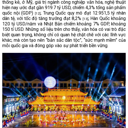
thống kê, ở Mỹ, giá trị ngành công nghiệp văn hóa, nghệ thuật
hiện nay ước đạt gần 919.7 tỷ USD, chiếm 4,3% tổng sản phẩm
quốc nội (GDP)
; Trung Quốc quy mô đạt 12.951,5 tỷ nhân
[12]
dân tệ, với tốc độ tăng trưởng đạt 8,2%
; Hàn Quốc khoảng
[13]
120 tỷ USD/năm và Nhật Bản chiếm khoảng 7% GDP, khoảng
150 tỉ USD. Những số liệu trên cho thấy, văn hóa có vai trò đặc
biệt quan trọng, không chỉ có quan hệ chặt chẽ với các lĩnh vực
khác; mà còn tạo nên “bản sắc dân tộc”, “sức mạnh mềm” của
mỗi quốc gia và đóng góp vào sự phát triển bền vững.