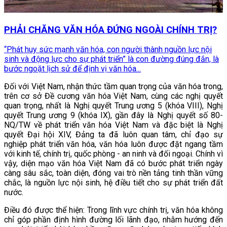
PHẢI CHĂNG VĂN HÓA ĐỨNG NGOÀI CHÍNH TRỊ?
“Phát huy sức mạnh văn hóa, con người thành nguồn lực nội
sinh và động lực cho sự phát triển” là con đường đúng đắn, là
bước ngoặt lịch sử để định vị văn hóa...
Đối với Việt Nam, nhận thức tầm quan trọng của văn hóa trong,
trên cơ sở Đề cương văn hóa Việt Nam, cùng các nghị quyết
quan trọng, nhất là Nghị quyết Trung ương 5 (khóa VIII), Nghị
quyết Trung ương 9 (khóa IX), gần đây là Nghị quyết số 80-
NQ/TW về phát triển văn hóa Việt Nam và đặc biệt là Nghị
quyết Đại hội XIV, Đảng ta đã luôn quan tâm, chỉ đạo sự
nghiệp phát triển văn hóa, văn hóa luôn được đặt ngang tầm
với kinh tế, chính trị, quốc phòng - an ninh và đối ngoại. Chính vì
vậy, diện mạo văn hóa Việt Nam đã có bước phát triển ngày
càng sâu sắc, toàn diện, đóng vai trò nền tảng tinh thần vững
chắc, là nguồn lực nội sinh, hệ điều tiết cho sự phát triển đất
nước.
Điều đó được thể hiện:
Trong lĩnh vực chính trị, văn hóa không
chỉ góp phần định hình đường lối lãnh đạo, nhằm hướng đến