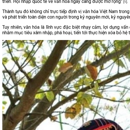
triển. Hội nhập quốc tế về văn hóa ngày càng được mở rộng”
.
[1]
Thành tựu đó không chỉ trực tiếp định vị văn hóa Việt Nam trong
và phát triển toàn diện con người trong kỷ nguyên mới, kỷ nguy
Tuy nhiên, văn hóa là lĩnh vực đặc biệt nhạy cảm, lợi dụng vấn 
nhằm mục tiêu xâm nhập, phá hoại, tiến tới thực hiện xóa bỏ hệ t