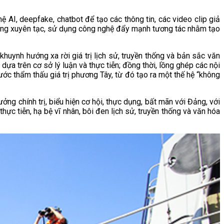
ệ AI, deepfake, chatbot để tạo các thông tin, các video clip giả
 dung xuyên tạc, sử dụng công nghệ đẩy mạnh tương tác nhằm tạo
huynh hướng xa rời giá trị lịch sử, truyền thống và bản sắc văn
ựa trên cơ sở lý luận và thực tiễn; đồng thời, lồng ghép các nội
ước thẩm thấu giá trị phương Tây, từ đó tạo ra một thế hệ “không
g chính trị, biểu hiện cơ hội, thực dụng, bất mãn với Đảng, với
thực tiễn, hạ bệ vĩ nhân, bôi đen lịch sử, truyền thống và văn hóa