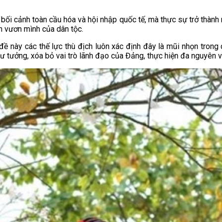
 bối cảnh toàn cầu hóa và hội nhập quốc tế, mà thực sự trở thành n
ên vươn mình của dân tộc.
đề này các thế lực thù địch luôn xác định đây là mũi nhọn trong c
ư tưởng, xóa bỏ vai trò lãnh đạo của Đảng, thực hiện đa nguyên về