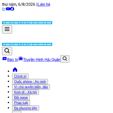
thứ năm, 6/8/2026
|
Liên hệ
Báo In
Truyền Hình Hải Quân
Chính trị
Quốc phòng - An ninh
Vì chủ quyền biển, đảo
Kinh tế - Xã hội
Đối ngoại
Pháp luật
Đa phương tiện