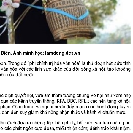
n Biên. Ảnh minh họa: lamdong.dcs.vn
ạn. Trong đó “phi chính trị hóa văn hóa” là thủ đoạn hết sức tinh
văn hóa với các lĩnh vực khác của đời sống xã hội, tạo khoảng
diện của đất nước.
rực diện quyết liệt, vừa âm thầm tưởng chừng vô hại như xem nhẹ
ng qua các kênh truyền thông: RFA, BBC, RFI…; các nền tảng xã hội:
lực phản động trong và ngoài nước đẩy mạnh các hoạt động tuyên
nghi, dẫn đến suy giảm khả năng nhận thức và hành vi chuẩn mực.
thù địch đưa ra những lập luận phi lý, hết sức sai trái nhằm phủ
 các phát ngôn cực đoan, thiếu thiện cảm; đánh tráo khái niệm,