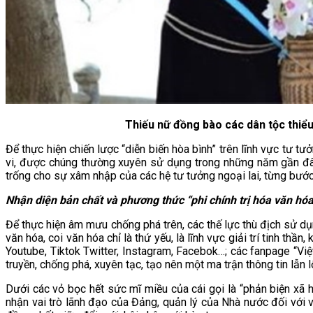
Thiếu nữ đồng bào các dân tộc thiểu
Để thực hiện chiến lược “diễn biến hòa bình” trên lĩnh vực tư tư
vi, được chúng thường xuyên sử dụng trong những năm gần đây,
trống cho sự xâm nhập của các hệ tư tưởng ngoại lai, từng bước 
Nhận diện bản chất và phương thức “phi chính trị hóa văn hó
Để thực hiện âm mưu chống phá trên, các thế lực thù địch sử dụ
văn hóa, coi văn hóa chỉ là thứ yếu, là lĩnh vực giải trí tinh th
Youtube, Tiktok Twitter, Instagram, Facebok…; các fanpage “Vi
truyền, chống phá, xuyên tạc, tạo nên một ma trận thông tin lẫn 
Dưới các vỏ bọc hết sức mĩ miều của cái gọi là “phản biện xã hộ
nhận vai trò lãnh đạo của Đảng, quản lý của Nhà nước đối với 