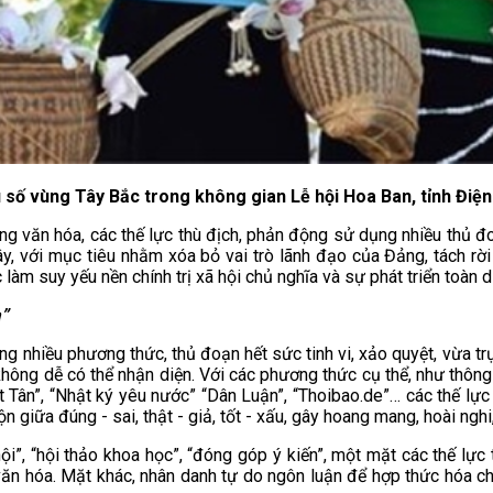
 số vùng Tây Bắc trong không gian Lễ hội Hoa Ban, tỉnh Điệ
ởng văn hóa, các thế lực thù địch, phản động sử dụng nhiều thủ đo
 với mục tiêu nhằm xóa bỏ vai trò lãnh đạo của Đảng, tách rời 
làm suy yếu nền chính trị xã hội chủ nghĩa và sự phát triển toàn 
a”
ng nhiều phương thức, thủ đoạn hết sức tinh vi, xảo quyệt, vừa t
ần, không dễ có thể nhận diện. Với các phương thức cụ thể, như thô
ệt Tân”, “Nhật ký yêu nước” “Dân Luận”, “Thoibao.de”… các thế 
lộn giữa đúng - sai, thật - giả, tốt - xấu, gây hoang mang, hoài 
i”, “hội thảo khoa học”, “đóng góp ý kiến”, một mặt các thế lực 
văn hóa. Mặt khác, nhân danh tự do ngôn luận để hợp thức hóa cho