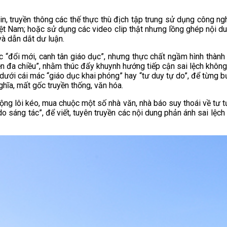
in, truyền thông các thế thực thù địch tập trung sử dụng công ngh
 Việt Nam; hoặc sử dụng các video clip thật nhưng lồng ghép nội
à dẫn dắt dư luận.
“đổi mới, canh tân giáo dục”, nhưng thực chất ngầm hình thành k
n đa chiều”, nhằm thúc đẩy khuynh hướng tiếp cận sai lệch không d
dưới cái mác “giáo dục khai phóng” hay “tư duy tự do”, để từng b
ghĩa, mất gốc truyền thống, văn hóa.
g lôi kéo, mua chuộc một số nhà văn, nhà báo suy thoái về tư tưởn
o sáng tác”, để viết, tuyên truyền các nội dung phản ánh sai lệch 