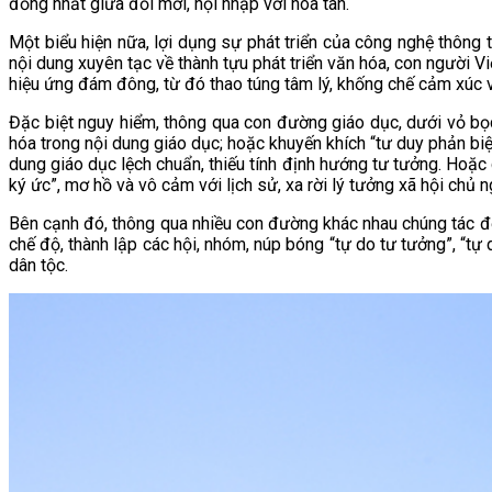
đồng nhất giữa đổi mới, hội nhập với hòa tan.
Một biểu hiện nữa, lợi dụng sự phát triển của công nghệ thông t
nội dung xuyên tạc về thành tựu phát triển văn hóa, con người
hiệu ứng đám đông, từ đó thao túng tâm lý, khống chế cảm xúc v
Đặc biệt nguy hiểm, thông qua con đường giáo dục, dưới vỏ bọc 
hóa trong nội dung giáo dục; hoặc khuyến khích “tư duy phản biệ
dung giáo dục lệch chuẩn, thiếu tính định hướng tư tưởng. Hoặc 
ký ức”, mơ hồ và vô cảm với lịch sử, xa rời lý tưởng xã hội chủ n
Bên cạnh đó, thông qua nhiều con đường khác nhau chúng tác độn
chế độ, thành lập các hội, nhóm, núp bóng “tự do tư tưởng”, “tự d
dân tộc.