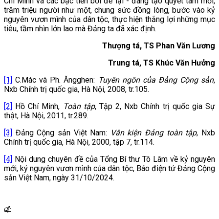
Chí Minh và các bậc tiền bối để lại - đang tạo quyết tâm mới,
trăm triệu người như một, chung sức đồng lòng, bước vào kỷ
nguyên vươn mình của dân tộc, thực hiện thắng lợi những mục
tiêu, tầm nhìn lớn lao mà Đảng ta đã xác định.
Thượng tá, TS Phan Văn Lương
Trung tá, TS Khúc Văn Hưởng
[1]
C.Mác và Ph. Ăngghen:
Tuyên ngôn của Đảng Cộng sản
,
Nxb Chính trị quốc gia, Hà Nội, 2008, tr.105.
[2]
Hồ Chí Minh,
Toàn tập
, Tập 2, Nxb Chính trị quốc gia Sự
thật, Hà Nội, 2011, tr.289.
[3]
Đảng Cộng sản Việt Nam:
Văn kiện Đảng toàn tập
, Nxb
Chính trị quốc gia, Hà Nội, 2000, tập 7, tr.114.
[4]
Nội dung chuyên đề của Tổng Bí thư Tô Lâm về kỷ nguyên
mới, kỷ nguyên vươn mình của dân tộc, Báo điện tử Đảng Cộng
sản Việt Nam, ngày 31/10/2024.