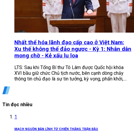
Nhất thể hóa lãnh đạo cấp cao ở Việt Nam:
Xu thế không thể đảo ngược - Kỳ 1: Nhân dân
mong chờ - Kẻ xấu lu loa
LTS: Sau khi Tổng Bí thư Tô Lâm được Quốc hội khóa
XVI bầu giữ chức Chủ tịch nước, bên cạnh dòng chảy
thông tin chủ đạo là sự tin tưởng, kỳ vọng, phấn khởi,....
Tin đọc nhiều
1
MẠCH NGUỒN BẢN LĨNH TỪ CHIẾN THẮNG TRẬN ĐẦU