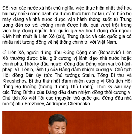
Đối với các nước xã hội chủ nghĩa, việc thực hiện nhất thể hóa
hai hay nhiều chức danh đã được thực hiện từ lâu, đảm bảo bộ
máy đảng và nhà nước được vận hành thông suốt từ Trung
ương đến cơ sở, chứng minh được hiệu quả vượt trội trong
việc huy động nguồn lực quốc gia và hoạt động đối ngoại.
Điển hình nhất là Liên Xô (cũ), Trung Quốc và các quốc gia có
nhiều nét tương đồng về hệ thống chính trị với Việt Nam.
Ở Liên Xô, người đứng đầu Đảng Cộng sản (Bônsêvic) Liên
Xô thường được bầu giữ cương vị lãnh đạo nhà nước hoặc
chính phủ. Thời kỳ đầu, người đứng đầu Đảng nắm vai trò hành
pháp: V.I. Lênin, lãnh tụ của Đảng đảm nhiệm cương vị Chủ tịch
Hội đồng Dân ủy (tức Thủ tướng); Stalin, Tổng Bí thư và
Khrushchov, Bí thư thứ nhất đảm nhiệm cương vị Chủ tịch Hội
đồng Bộ trưởng (tương đương Thủ tướng). Thời kỳ sau này,
các Tổng Bí thư của Đảng đều đảm nhiệm đồng thời cương vị
Chủ tịch Xô viết Tối cao (nguyên thủ quốc gia, đứng đầu nhà
nước) như Brezhnev, Andropov, Chernenko…