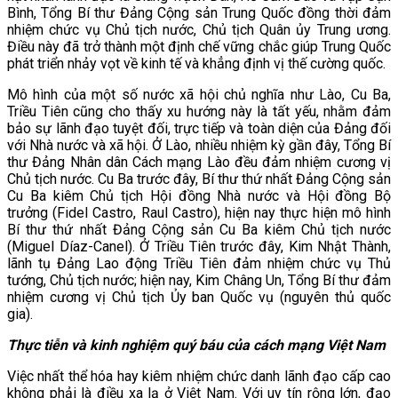
Bình,
Tổng Bí thư Đảng Cộng sản Trung Quốc
đồng thời đảm
nhiệm chức vụ Chủ tịch nước, C
hủ tịch Quân ủy Trung ương
.
Điều này đã trở thành một định chế vững chắc giúp Trung Quốc
phát triển nhảy vọt về kinh tế và khẳng định vị thế cường quốc.
Mô hình của một số nước xã hội chủ nghĩa như Lào, Cu Ba,
Triều Tiên cũng cho thấy xu hướng này là tất yếu, nhằm đảm
bảo sự lãnh đạo tuyệt đối, trực tiếp và toàn diện của Đảng đối
với Nhà nước và xã hội. Ở Lào, nhiều nhiệm kỳ gần đây, Tổng Bí
thư Đảng Nhân dân Cách mạng Lào đều đảm nhiệm cương vị
Chủ tịch nước. Cu Ba trước đây, Bí thư thứ nhất Đảng Cộng sản
Cu Ba kiêm Chủ tịch Hội đồng Nhà nước và Hội đồng Bộ
trưởng (Fidel Castro, Raul Castro), hiện nay thực hiện mô hình
Bí thư thứ nhất Đảng Cộng sản Cu Ba kiêm Chủ tịch nước
(Miguel Díaz-Canel). Ở Triều Tiên trước đây, Kim Nhật Thành,
lãnh tụ Đảng Lao động Triều Tiên đảm nhiệm chức vụ Thủ
tướng, Chủ tịch nước; hiện nay, Kim Châng Un, Tổng Bí thư đảm
nhiệm cương vị Chủ tịch Ủy ban Quốc vụ (nguyên thủ quốc
gia).
Thực tiễn và kinh nghiệm quý báu của cách mạng Việt Nam
Việc nhất thể hóa hay kiêm nhiệm chức danh lãnh đạo cấp cao
không phải là điều xa lạ ở Việt Nam. Với uy tín rộng lớn, đạo