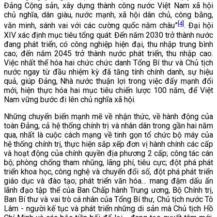
Đảng Cộng sản, xây dựng thành công nước Việt Nam xã hội
chủ nghĩa, dân giàu, nước mạnh, xã hội dân chủ, công bằng,
[4]
văn minh, sánh vai với các cường quốc năm châu”
. Đại hội
XIV xác định mục tiêu tổng quát: Đến năm 2030 trở thành nước
đang phát triển, có công nghiệp hiện đại, thu nhập trung bình
cao; đến năm 2045 trở thành nước phát triển, thu nhập cao.
Việc nhất thể hóa hai chức chức danh Tổng Bí thư và Chủ tịch
nước ngay từ đầu nhiệm kỳ đã tăng tính chính danh, sự hiệu
quả, giúp Đảng, Nhà nước thuận lợi trong việc đẩy mạnh đổi
mới, hiện thực hóa hai mục tiêu chiến lược 100 năm, để Việt
Nam vững bước đi lên chủ nghĩa xã hội.
Những chuyển biến mạnh mẽ về nhận thức, về hành động của
toàn Đảng, cả hệ thống chính trị và nhân dân trong gần hai năm
qua, nhất là cuộc cách mạng về tinh gọn tổ chức bộ máy của
hệ thống chính trị, thực hiện sắp xếp đơn vị hành chính các cấp
và hoạt động của chính quyền địa phương 2 cấp; công tác cán
bộ; phòng chống tham nhũng, lãng phí, tiêu cực; đột phá phát
triển khoa học, công nghệ và chuyển đổi số, đột phá phát triển
giáo dục và đào tạo; phát triển văn hóa… mang đậm dấu ấn
lãnh đạo tập thể của Ban Chấp hành Trung ương, Bộ Chính trị,
Ban Bí thư và vai trò cá nhân của Tổng Bí thư, Chủ tịch nước Tô
Lâm - người kế tục và phát triển những di sản mà Chủ tịch Hồ