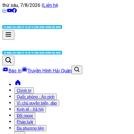
thứ sáu, 7/8/2026
|
Liên hệ
Báo In
Truyền Hình Hải Quân
Chính trị
Quốc phòng - An ninh
Vì chủ quyền biển, đảo
Kinh tế - Xã hội
Đối ngoại
Pháp luật
Đa phương tiện