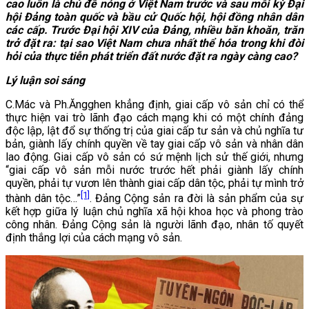
cao luôn là chủ đề nóng ở Việt Nam trước và sau mỗi kỳ Đại
hội Đảng toàn quốc và bầu cử Quốc hội, hội đồng nhân dân
các cấp. Trước Đại hội XIV của Đảng, nhiều băn khoăn, trăn
trở đặt ra: tại sao Việt Nam chưa nhất thể hóa trong khi đòi
hỏi của thực tiễn phát triển đất nước đặt ra ngày càng cao?
Lý luận soi sáng
C.Mác và Ph.Ăngghen khẳng định, giai cấp vô sản chỉ có thể
thực hiện vai trò lãnh đạo cách mạng khi có một chính đảng
độc lập, lật đổ sự thống trị của giai cấp tư sản và chủ nghĩa tư
bản, giành lấy chính quyền về tay giai cấp vô sản và nhân dân
lao động. Giai cấp vô sản có sứ mệnh lịch sử thế giới, nhưng
“giai cấp vô sản mỗi nước trước hết phải giành lấy chính
quyền, phải tự vươn lên thành giai cấp dân tộc, phải tự mình trở
[1]
thành dân tộc…”
. Đảng Cộng sản ra đời là sản phẩm của sự
kết hợp giữa lý luận chủ nghĩa xã hội khoa học và phong trào
công nhân. Đảng Cộng sản là người lãnh đạo, nhân tố quyết
định thắng lợi của cách mạng vô sản.