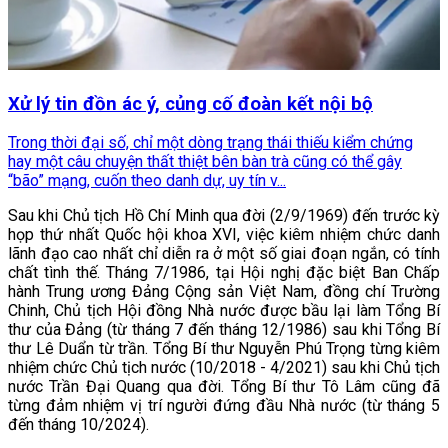
Xử lý tin đồn ác ý, củng cố đoàn kết nội bộ
Trong thời đại số, chỉ một dòng trạng thái thiếu kiểm chứng
hay một câu chuyện thất thiệt bên bàn trà cũng có thể gây
“bão” mạng, cuốn theo danh dự, uy tín v...
Sau khi Chủ tịch Hồ Chí Minh qua đời (2/9/1969) đến trước kỳ
họp thứ nhất Quốc hội khoa XVI, việc kiêm nhiệm chức danh
lãnh đạo cao nhất chỉ diễn ra ở một số giai đoạn ngắn, có tính
chất tình thế. Tháng 7/1986, tại Hội nghị đặc biệt Ban Chấp
hành Trung ương Đảng Cộng sản Việt Nam, đồng chí Trường
Chinh, Chủ tịch Hội đồng Nhà nước được bầu lại làm Tổng Bí
thư của Đảng (từ tháng 7 đến tháng 12/1986) sau khi Tổng Bí
thư Lê Duẩn từ trần. Tổng Bí thư Nguyễn Phú Trọng từng kiêm
nhiệm chức Chủ tịch nước (10/2018 - 4/2021) sau khi Chủ tịch
nước Trần Đại Quang qua đời. Tổng Bí thư Tô Lâm cũng đã
từng đảm nhiệm vị trí người đứng đầu Nhà nước (từ tháng 5
đến tháng 10/2024).