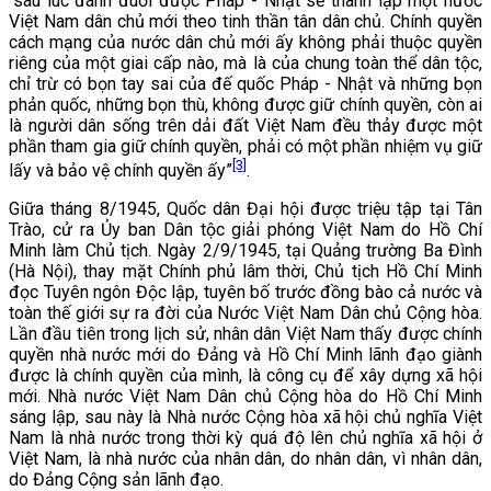
“sau lúc đánh đuổi được Pháp - Nhật sẽ thành lập một nước
Việt Nam dân chủ mới theo tinh thần tân dân chủ. Chính quyền
cách mạng của nước dân chủ mới ấy không phải thuộc quyền
riêng của một giai cấp nào, mà là của chung toàn thể dân tộc,
chỉ trừ có bọn tay sai của đế quốc Pháp - Nhật và những bọn
phản quốc, những bọn thù, không được giữ chính quyền, còn ai
là người dân sống trên dải đất Việt Nam đều thảy được một
phần tham gia giữ chính quyền, phải có một phần nhiệm vụ giữ
[3]
lấy và bảo vệ chính quyền ấy”
.
Giữa tháng 8/1945, Quốc dân Đại hội được triệu tập tại Tân
Trào, cử ra Ủy ban Dân tộc giải phóng Việt Nam do Hồ Chí
Minh làm Chủ tịch. Ngày 2/9/1945, tại Quảng trường Ba Đình
(Hà Nội), thay mặt Chính phủ lâm thời, Chủ tịch Hồ Chí Minh
đọc Tuyên ngôn Độc lập, tuyên bố trước đồng bào cả nước và
toàn thế giới sự ra đời của Nước Việt Nam Dân chủ Cộng hòa.
Lần đầu tiên trong lịch sử, nhân dân Việt Nam thấy được chính
quyền nhà nước mới do Đảng và Hồ Chí Minh lãnh đạo giành
được là chính quyền của mình, là công cụ để xây dựng xã hội
mới. Nhà nước Việt Nam Dân chủ Cộng hòa do Hồ Chí Minh
sáng lập, sau này là Nhà nước Cộng hòa xã hội chủ nghĩa Việt
Nam là nhà nước trong thời kỳ quá độ lên chủ nghĩa xã hội ở
Việt Nam, là nhà nước của nhân dân, do nhân dân, vì nhân dân,
do Đảng Cộng sản lãnh đạo.