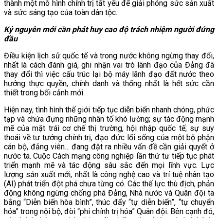
thành một mô hình chính trị tất yếu để giải phóng sức sản xuất
và sức sáng tạo của toàn dân tộc.
Kỷ nguyên mới cần phát huy cao độ trách nhiệm người đứng
đầu
Điều kiện lịch sử quốc tế và trong nước không ngừng thay đổi,
nhất là cách đánh giá, ghi nhận vai trò lãnh đạo của Đảng đã
thay đổi thì việc cấu trúc lại bộ máy lãnh đạo đất nước theo
hướng thực quyền, chính danh và thống nhất là hết sức cần
thiết trong bối cảnh mới.
Hiện nay, tình hình thế giới tiếp tục diễn biến nhanh chóng, phức
tạp và chứa đựng những nhân tố khó lường; sự tác động mạnh
mẽ của mặt trái cơ chế thị trường, hội nhập quốc tế; sự suy
thoái về tư tưởng chính trị, đạo đức lối sống của một bộ phận
cán bộ, đảng viên… đang đặt ra nhiều vấn đề cần giải quyết ở
nước ta. Cuộc Cách mạng công nghiệp lần thứ tư tiếp tục phát
triển mạnh mẽ và tác động sâu sắc đến mọi lĩnh vực. Lực
lượng sản xuất mới, nhất là công nghệ cao và trí tuệ nhân tạo
(AI) phát triển đột phá chưa từng có. Các thế lực thù địch, phản
động không ngừng chống phá Đảng, Nhà nước và Quân đội ta
bằng “Diễn biến hòa bình”, thúc đẩy “tự diễn biến”, “tự chuyển
hóa” trong nội bộ, đòi “phi chính trị hóa” Quân đội. Bên cạnh đó,