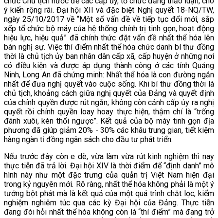
chức Chủ tịch nước để các cấp ủy, tổ chức đảng thảo luận, cho
ý kiến rộng rãi. Đại hội XII và đặc biệt Nghị quyết 18-NQ/TW,
ngày 25/10/2017 về “Một số vấn đề về tiếp tục đổi mới, sắp
xếp tổ chức bộ máy của hệ thống chính trị tinh gọn, hoạt động
hiệu lực, hiệu quả” đã chính thức đặt vấn đề nhất thể hóa lên
bàn nghị sự. Việc thí điểm nhất thể hóa chức danh bí thư đồng
thời là chủ tịch ủy ban nhân dân cấp xã, cấp huyện ở những nơi
có điều kiện và được áp dụng thành công ở các tỉnh Quảng
Ninh, Long An đã chứng minh: Nhất thể hóa là con đường ngắn
nhất để đưa nghị quyết vào cuộc sống. Khi bí thư đồng thời là
chủ tịch, khoảng cách giữa nghị quyết của Đảng và quyết định
của chính quyền được rút ngắn; không còn cảnh cấp ủy ra nghị
quyết rồi chính quyền loay hoay thực hiện, thậm chí là “trống
đánh xuôi, kèn thổi ngược”. Kết quả của bộ máy tinh gọn địa
phương đã giúp giảm 20% - 30% các khâu trung gian, tiết kiệm
hàng ngàn tỉ đồng ngân sách cho đầu tư phát triển.
Nếu trước đây còn e dè, vừa làm vừa rút kinh nghiệm thì nay
thực tiễn đã trả lời. Đại hội XIV là thời điểm để “định danh” mô
hình này như một đặc trưng của quản trị Việt Nam hiện đại
trong kỷ nguyên mới. Rõ ràng, nhất thể hóa không phải là một ý
tưởng bột phát mà là kết quả của một quá trình chắt lọc, kiểm
nghiệm nghiêm túc qua các kỳ Đại hội của Đảng. Thực tiễn
đang đòi hỏi nhất thể hóa không còn là “thí điểm” mà đang trở