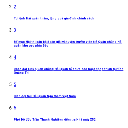
2
Tư lệnh Hải quân thăm, tặng quà gia đình chính sách
3
Bế mạc Hội thi cán bộ đoàn giỏi và tuyên truyền viên trẻ Quân chủng Hải
quân khu vực phía Bắc
4
Đoàn đại biểu Quân chủng Hải quân tổ chức các hoạt động tri ân tại tỉnh
Quảng Trị
5
Biên đội tàu Hải quân Nga thăm Việt Nam
6
Phó Đô đốc Trần Thanh Nghiêm kiểm tra Nhà máy X52