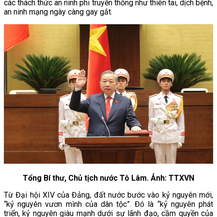
các thách thức an ninh phi truyền thống như thiên tai, dịch bệnh,
an ninh mạng ngày càng gay gắt.
Tổng Bí thư, Chủ tịch nước Tô Lâm. Ảnh: TTXVN
Từ Đại hội XIV của Đảng, đất nước bước vào kỷ nguyên mới,
“kỷ nguyên vươn mình của dân tộc”. Đó là “kỷ nguyên phát
triển, kỷ nguyên giàu mạnh dưới sự lãnh đạo, cầm quyền của