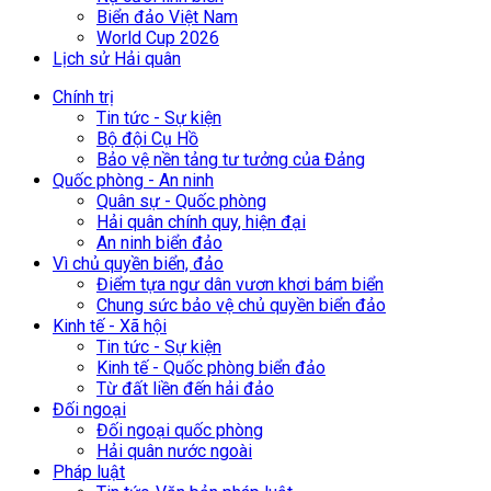
Biển đảo Việt Nam
World Cup 2026
Lịch sử Hải quân
Chính trị
Tin tức - Sự kiện
Bộ đội Cụ Hồ
Bảo vệ nền tảng tư tưởng của Đảng
Quốc phòng - An ninh
Quân sự - Quốc phòng
Hải quân chính quy, hiện đại
An ninh biển đảo
Vì chủ quyền biển, đảo
Điểm tựa ngư dân vươn khơi bám biển
Chung sức bảo vệ chủ quyền biển đảo
Kinh tế - Xã hội
Tin tức - Sự kiện
Kinh tế - Quốc phòng biển đảo
Từ đất liền đến hải đảo
Đối ngoại
Đối ngoại quốc phòng
Hải quân nước ngoài
Pháp luật