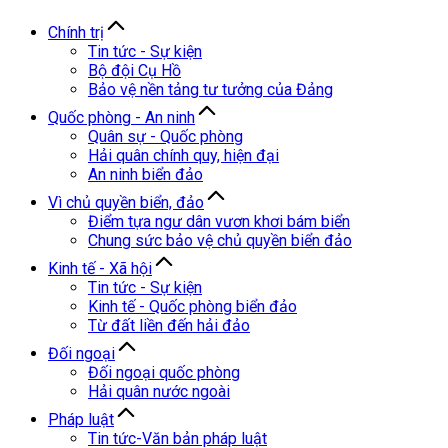
Chính trị
Tin tức - Sự kiện
Bộ đội Cụ Hồ
Bảo vệ nền tảng tư tưởng của Đảng
Quốc phòng - An ninh
Quân sự - Quốc phòng
Hải quân chính quy, hiện đại
An ninh biển đảo
Vì chủ quyền biển, đảo
Điểm tựa ngư dân vươn khơi bám biển
Chung sức bảo vệ chủ quyền biển đảo
Kinh tế - Xã hội
Tin tức - Sự kiện
Kinh tế - Quốc phòng biển đảo
Từ đất liền đến hải đảo
Đối ngoại
Đối ngoại quốc phòng
Hải quân nước ngoài
Pháp luật
Tin tức-Văn bản pháp luật