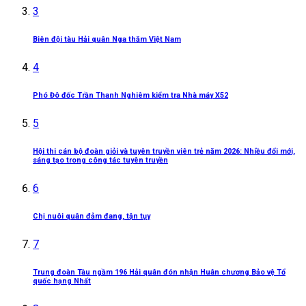
3
Biên đội tàu Hải quân Nga thăm Việt Nam
4
Phó Đô đốc Trần Thanh Nghiêm kiểm tra Nhà máy X52
5
Hội thi cán bộ đoàn giỏi và tuyên truyền viên trẻ năm 2026: Nhiều đổi mới,
sáng tạo trong công tác tuyên truyền
6
Chị nuôi quân đảm đang, tận tụy
7
Trung đoàn Tàu ngầm 196 Hải quân đón nhận Huân chương Bảo vệ Tổ
quốc hạng Nhất