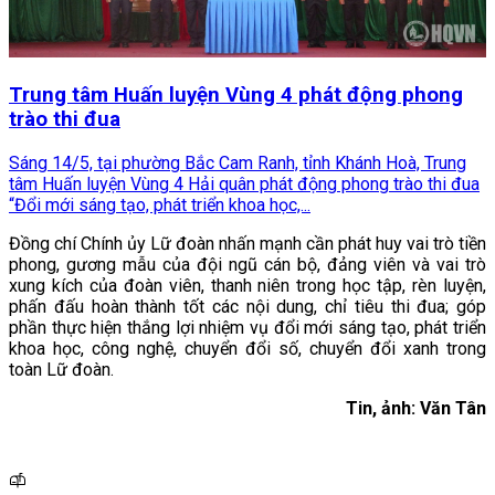
Trung tâm Huấn luyện Vùng 4 phát động phong
trào thi đua
Sáng 14/5, tại phường Bắc Cam Ranh, tỉnh Khánh Hoà, Trung
tâm Huấn luyện Vùng 4 Hải quân phát động phong trào thi đua
“Đổi mới sáng tạo, phát triển khoa học,...
Đồng chí Chính ủy Lữ đoàn nhấn mạnh cần phát huy vai trò tiền
phong, gương mẫu của đội ngũ cán bộ, đảng viên và vai trò
xung kích của đoàn viên, thanh niên trong học tập, rèn luyện,
phấn đấu hoàn thành tốt các nội dung, chỉ tiêu thi đua; góp
phần thực hiện thắng lợi nhiệm vụ đổi mới sáng tạo, phát triển
khoa học, công nghệ, chuyển đổi số, chuyển đổi xanh trong
toàn Lữ đoàn.
Tin, ảnh: Văn Tân