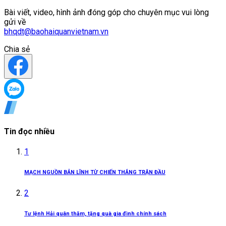
Bài viết, video, hình ảnh đóng góp cho chuyên mục vui lòng
gửi về
bhqdt@baohaiquanvietnam.vn
Chia sẻ
Tin đọc nhiều
1
MẠCH NGUỒN BẢN LĨNH TỪ CHIẾN THẮNG TRẬN ĐẦU
2
Tư lệnh Hải quân thăm, tặng quà gia đình chính sách