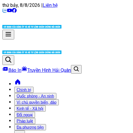
thứ bảy, 8/8/2026
|
Liên hệ
Báo In
Truyền Hình Hải Quân
Chính trị
Quốc phòng - An ninh
Vì chủ quyền biển, đảo
Kinh tế - Xã hội
Đối ngoại
Pháp luật
Đa phương tiện