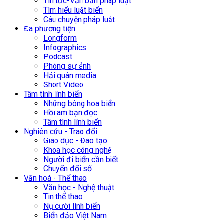
Tin tức-Văn bản pháp luật
Tìm hiểu luật biển
Câu chuyện pháp luật
Đa phương tiện
Longform
Infographics
Podcast
Phóng sự ảnh
Hải quân media
Short Video
Tâm tình lính biển
Những bông hoa biển
Hồi âm bạn đọc
Tâm tình lính biển
Nghiên cứu - Trao đổi
Giáo dục - Đào tạo
Khoa học công nghệ
Người đi biển cần biết
Chuyển đổi số
Văn hoá - Thể thao
Văn học - Nghệ thuật
Tin thể thao
Nụ cười lính biển
Biển đảo Việt Nam