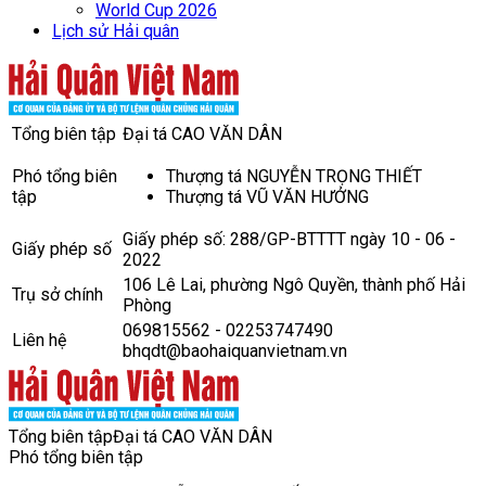
World Cup 2026
Lịch sử Hải quân
Tổng biên tập
Đại tá CAO VĂN DÂN
Phó tổng biên
Thượng tá NGUYỄN TRỌNG THIẾT
tập
Thượng tá VŨ VĂN HƯỞNG
Giấy phép số: 288/GP-BTTTT ngày 10 - 06 -
Giấy phép số
2022
106 Lê Lai, phường Ngô Quyền, thành phố Hải
Trụ sở chính
Phòng
069815562 - 02253747490
Liên hệ
bhqdt@baohaiquanvietnam.vn
Tổng biên tập
Đại tá CAO VĂN DÂN
Phó tổng biên tập