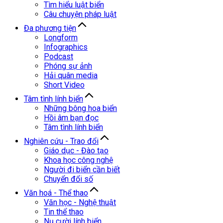
Tìm hiểu luật biển
Câu chuyện pháp luật
Đa phương tiện
Longform
Infographics
Podcast
Phóng sự ảnh
Hải quân media
Short Video
Tâm tình lính biển
Những bông hoa biển
Hồi âm bạn đọc
Tâm tình lính biển
Nghiên cứu - Trao đổi
Giáo dục - Đào tạo
Khoa học công nghệ
Người đi biển cần biết
Chuyển đổi số
Văn hoá - Thể thao
Văn học - Nghệ thuật
Tin thể thao
Nụ cười lính biển