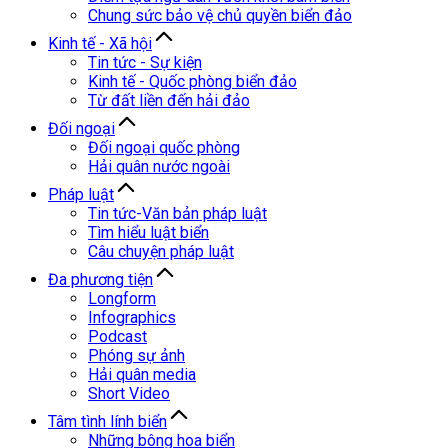
Chung sức bảo vệ chủ quyền biển đảo
Kinh tế - Xã hội
Tin tức - Sự kiện
Kinh tế - Quốc phòng biển đảo
Từ đất liền đến hải đảo
Đối ngoại
Đối ngoại quốc phòng
Hải quân nước ngoài
Pháp luật
Tin tức-Văn bản pháp luật
Tìm hiểu luật biển
Câu chuyện pháp luật
Đa phương tiện
Longform
Infographics
Podcast
Phóng sự ảnh
Hải quân media
Short Video
Tâm tình lính biển
Những bông hoa biển