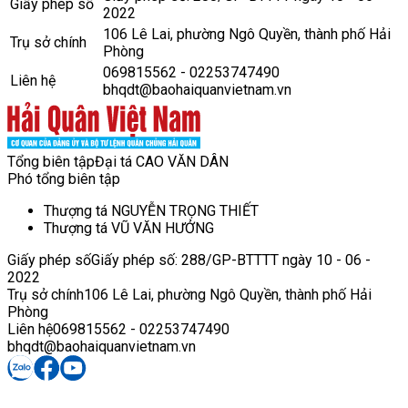
Giấy phép số
2022
106 Lê Lai, phường Ngô Quyền, thành phố Hải
Trụ sở chính
Phòng
069815562 - 02253747490
Liên hệ
bhqdt@baohaiquanvietnam.vn
Tổng biên tập
Đại tá CAO VĂN DÂN
Phó tổng biên tập
Thượng tá NGUYỄN TRỌNG THIẾT
Thượng tá VŨ VĂN HƯỞNG
Giấy phép số
Giấy phép số: 288/GP-BTTTT ngày 10 - 06 -
2022
Trụ sở chính
106 Lê Lai, phường Ngô Quyền, thành phố Hải
Phòng
Liên hệ
069815562 - 02253747490
bhqdt@baohaiquanvietnam.vn