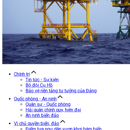
Chính trị
Tin tức - Sự kiện
Bộ đội Cụ Hồ
Bảo vệ nền tảng tư tưởng của Đảng
Quốc phòng - An ninh
Quân sự - Quốc phòng
Hải quân chính quy, hiện đại
An ninh biển đảo
Vì chủ quyền biển, đảo
Điểm tựa ngư dân vươn khơi bám biển