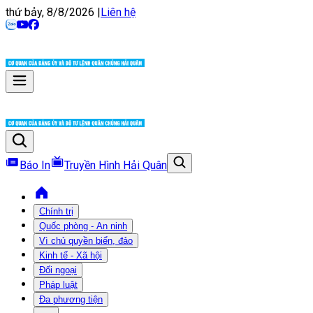
thứ bảy, 8/8/2026
|
Liên hệ
Báo In
Truyền Hình Hải Quân
Chính trị
Quốc phòng - An ninh
Vì chủ quyền biển, đảo
Kinh tế - Xã hội
Đối ngoại
Pháp luật
Đa phương tiện