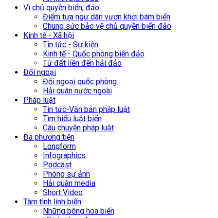
Vì chủ quyền biển, đảo
Điểm tựa ngư dân vươn khơi bám biển
Chung sức bảo vệ chủ quyền biển đảo
Kinh tế - Xã hội
Tin tức - Sự kiện
Kinh tế - Quốc phòng biển đảo
Từ đất liền đến hải đảo
Đối ngoại
Đối ngoại quốc phòng
Hải quân nước ngoài
Pháp luật
Tin tức-Văn bản pháp luật
Tìm hiểu luật biển
Câu chuyện pháp luật
Đa phương tiện
Longform
Infographics
Podcast
Phóng sự ảnh
Hải quân media
Short Video
Tâm tình lính biển
Những bông hoa biển