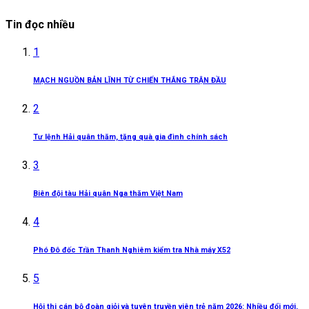
Tin đọc nhiều
1
MẠCH NGUỒN BẢN LĨNH TỪ CHIẾN THẮNG TRẬN ĐẦU
2
Tư lệnh Hải quân thăm, tặng quà gia đình chính sách
3
Biên đội tàu Hải quân Nga thăm Việt Nam
4
Phó Đô đốc Trần Thanh Nghiêm kiểm tra Nhà máy X52
5
Hội thi cán bộ đoàn giỏi và tuyên truyền viên trẻ năm 2026: Nhiều đổi mới,