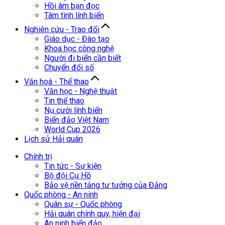
Hồi âm bạn đọc
Tâm tình lính biển
Nghiên cứu - Trao đổi
Giáo dục - Đào tạo
Khoa học công nghệ
Người đi biển cần biết
Chuyển đổi số
Văn hoá - Thể thao
Văn học - Nghệ thuật
Tin thể thao
Nụ cười lính biển
Biển đảo Việt Nam
World Cup 2026
Lịch sử Hải quân
Chính trị
Tin tức - Sự kiện
Bộ đội Cụ Hồ
Bảo vệ nền tảng tư tưởng của Đảng
Quốc phòng - An ninh
Quân sự - Quốc phòng
Hải quân chính quy, hiện đại
An ninh biển đảo