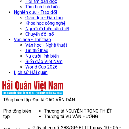
Hồi âm bạn đọc
Tâm tình lính biển
Nghiên cứu - Trao đổi
Giáo dục - Đào tạo
Khoa học công nghệ
Người đi biển cần biết
Chuyển đổi số
Văn hoá - Thể thao
Văn học - Nghệ thuật
Tin thể thao
Nụ cười lính biển
Biển đảo Việt Nam
World Cup 2026
Lịch sử Hải quân
Tổng biên tập
Đại tá CAO VĂN DÂN
Phó tổng biên
Thượng tá NGUYỄN TRỌNG THIẾT
tập
Thượng tá VŨ VĂN HƯỞNG
Giấy phép số: 288/GP-BTTTT ngày 10 - 06 -