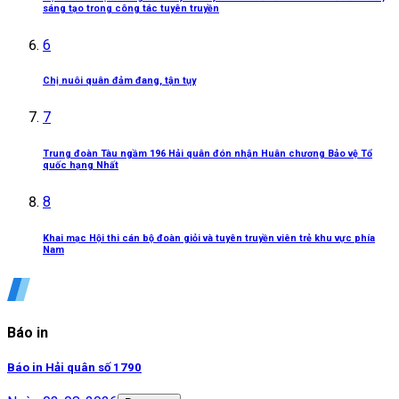
sáng tạo trong công tác tuyên truyền
6
Chị nuôi quân đảm đang, tận tụy
7
Trung đoàn Tàu ngầm 196 Hải quân đón nhận Huân chương Bảo vệ Tổ
quốc hạng Nhất
8
Khai mạc Hội thi cán bộ đoàn giỏi và tuyên truyền viên trẻ khu vực phía
Nam
Báo in
Báo in Hải quân số 1790