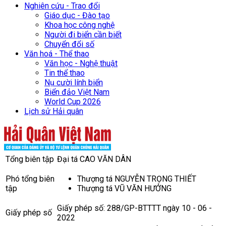
Nghiên cứu - Trao đổi
Giáo dục - Đào tạo
Khoa học công nghệ
Người đi biển cần biết
Chuyển đổi số
Văn hoá - Thể thao
Văn học - Nghệ thuật
Tin thể thao
Nụ cười lính biển
Biển đảo Việt Nam
World Cup 2026
Lịch sử Hải quân
Tổng biên tập
Đại tá CAO VĂN DÂN
Phó tổng biên
Thượng tá NGUYỄN TRỌNG THIẾT
tập
Thượng tá VŨ VĂN HƯỞNG
Giấy phép số: 288/GP-BTTTT ngày 10 - 06 -
Giấy phép số
2022