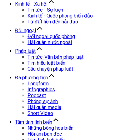
Kinh tế - Xã hội
Tin tức - Sự kiện
Kinh tế - Quốc phòng biển đảo
Từ đất liền đến hải đảo
Đối ngoại
Đối ngoại quốc phòng
Hải quân nước ngoài
Pháp luật
Tin tức-Văn bản pháp luật
Tìm hiểu luật biển
Câu chuyện pháp luật
Đa phương tiện
Longform
Infographics
Podcast
Phóng sự ảnh
Hải quân media
Short Video
Tâm tình lính biển
Những bông hoa biển
Hồi âm bạn đọc
Tâm tình lính biển