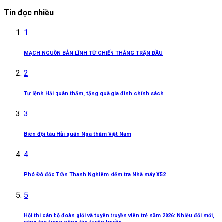
Tin đọc nhiều
1
MẠCH NGUỒN BẢN LĨNH TỪ CHIẾN THẮNG TRẬN ĐẦU
2
Tư lệnh Hải quân thăm, tặng quà gia đình chính sách
3
Biên đội tàu Hải quân Nga thăm Việt Nam
4
Phó Đô đốc Trần Thanh Nghiêm kiểm tra Nhà máy X52
5
Hội thi cán bộ đoàn giỏi và tuyên truyền viên trẻ năm 2026: Nhiều đổi mới,
sáng tạo trong công tác tuyên truyền