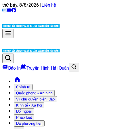
thứ bảy, 8/8/2026
|
Liên hệ
Báo In
Truyền Hình Hải Quân
Chính trị
Quốc phòng - An ninh
Vì chủ quyền biển, đảo
Kinh tế - Xã hội
Đối ngoại
Pháp luật
Đa phương tiện