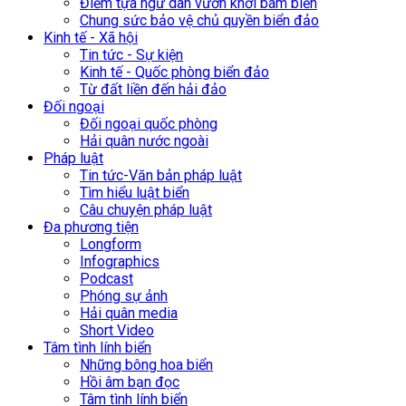
Điểm tựa ngư dân vươn khơi bám biển
Chung sức bảo vệ chủ quyền biển đảo
Kinh tế - Xã hội
Tin tức - Sự kiện
Kinh tế - Quốc phòng biển đảo
Từ đất liền đến hải đảo
Đối ngoại
Đối ngoại quốc phòng
Hải quân nước ngoài
Pháp luật
Tin tức-Văn bản pháp luật
Tìm hiểu luật biển
Câu chuyện pháp luật
Đa phương tiện
Longform
Infographics
Podcast
Phóng sự ảnh
Hải quân media
Short Video
Tâm tình lính biển
Những bông hoa biển
Hồi âm bạn đọc
Tâm tình lính biển