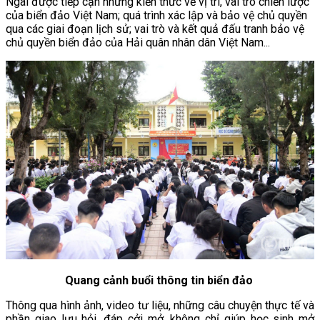
Ngãi được tiếp cận những kiến thức về vị trí, vai trò chiến lược
của biển đảo Việt Nam; quá trình xác lập và bảo vệ chủ quyền
qua các giai đoạn lịch sử; vai trò và kết quả đấu tranh bảo vệ
chủ quyền biển đảo của Hải quân nhân dân Việt Nam...
Quang cảnh buổi thông tin biển đảo
Thông qua hình ảnh, video tư liệu, những câu chuyện thực tế và
phần giao lưu hỏi, đáp cởi mở, không chỉ giúp học sinh mở