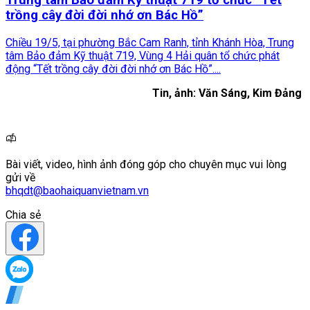
Trung tâm Bảo đảm Kỹ thuật 719 tổ chức “Tết
trồng cây đời đời nhớ ơn Bác Hồ”
Chiều 19/5, tại phường Bắc Cam Ranh, tỉnh Khánh Hòa, Trung
tâm Bảo đảm Kỹ thuật 719, Vùng 4 Hải quân tổ chức phát
động “Tết trồng cây đời đời nhớ ơn Bác Hồ”....
Tin, ảnh: Văn Sáng, Kim Đảng
Bài viết, video, hình ảnh đóng góp cho chuyên mục vui lòng
gửi về
bhqdt@baohaiquanvietnam.vn
Chia sẻ