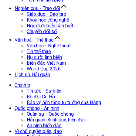
Nghiên cứu - Trao đổi
Giáo dục - Đào tạo
Khoa học công nghệ
Người đi biển cần biết
Chuyển đổi số
Văn hoá - Thể thao
Văn học - Nghệ thuật
Tin thể thao
Nụ cười lính biển
Biển đảo Việt Nam
World Cup 2026
Lịch sử Hải quân
Chính trị
Tin tức - Sự kiện
Bộ đội Cụ Hồ
Bảo vệ nền tảng tư tưởng của Đảng
Quốc phòng - An ninh
Quân sự - Quốc phòng
Hải quân chính quy, hiện đại
An ninh biển đảo
Vì chủ quyền biển, đảo