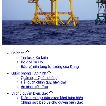
Chính trị
Tin tức - Sự kiện
Bộ đội Cụ Hồ
Bảo vệ nền tảng tư tưởng của Đảng
Quốc phòng - An ninh
Quân sự - Quốc phòng
Hải quân chính quy, hiện đại
An ninh biển đảo
Vì chủ quyền biển, đảo
Điểm tựa ngư dân vươn khơi bám biển
Chung sức bảo vệ chủ quyền biển đảo