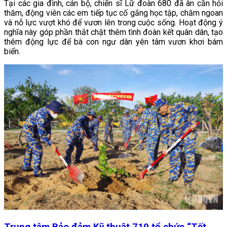
Tại các gia đình, cán bộ, chiến sĩ Lữ đoàn 680 đã ân cần hỏi
thăm, động viên các em tiếp tục cố gắng học tập, chăm ngoan
và nỗ lực vượt khó để vươn lên trong cuộc sống. Hoạt động ý
nghĩa này góp phần thắt chặt thêm tình đoàn kết quân dân, tạo
thêm động lực để bà con ngư dân yên tâm vươn khơi bám
biển.