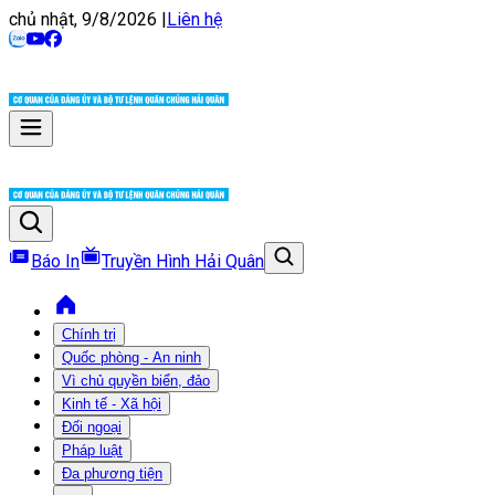
chủ nhật, 9/8/2026
|
Liên hệ
Báo In
Truyền Hình Hải Quân
Chính trị
Quốc phòng - An ninh
Vì chủ quyền biển, đảo
Kinh tế - Xã hội
Đối ngoại
Pháp luật
Đa phương tiện