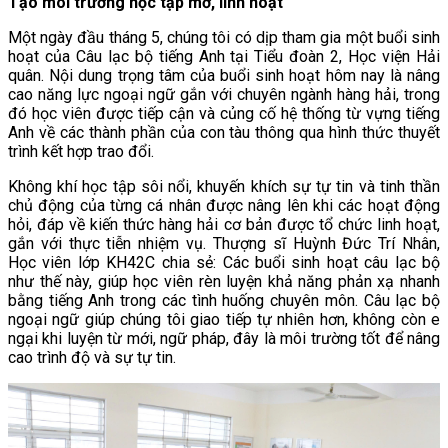
Tạo môi trường học tập mở, linh hoạt
Một ngày đầu tháng 5, chúng tôi có dịp tham gia một buổi sinh
hoạt của Câu lạc bộ tiếng Anh tại Tiểu đoàn 2, Học viện Hải
quân. Nội dung trọng tâm của buổi sinh hoạt hôm nay là nâng
cao năng lực ngoại ngữ gắn với chuyên ngành hàng hải, trong
đó học viên được tiếp cận và củng cố hệ thống từ vựng tiếng
Anh về các thành phần của con tàu thông qua hình thức thuyết
trình kết hợp trao đổi.
Không khí học tập sôi nổi, khuyến khích sự tự tin và tinh thần
chủ động của từng cá nhân được nâng lên khi các hoạt động
hỏi, đáp về kiến thức hàng hải cơ bản được tổ chức linh hoạt,
gắn với thực tiễn nhiệm vụ. Thượng sĩ Huỳnh Đức Trí Nhân,
Học viên lớp KH42C chia sẻ: Các buổi sinh hoạt câu lạc bộ
như thế này, giúp học viên rèn luyện khả năng phản xạ nhanh
bằng tiếng Anh trong các tình huống chuyên môn. Câu lạc bộ
ngoại ngữ giúp chúng tôi giao tiếp tự nhiên hơn, không còn e
ngại khi luyện từ mới, ngữ pháp, đây là môi trường tốt để nâng
cao trình độ và sự tự tin.