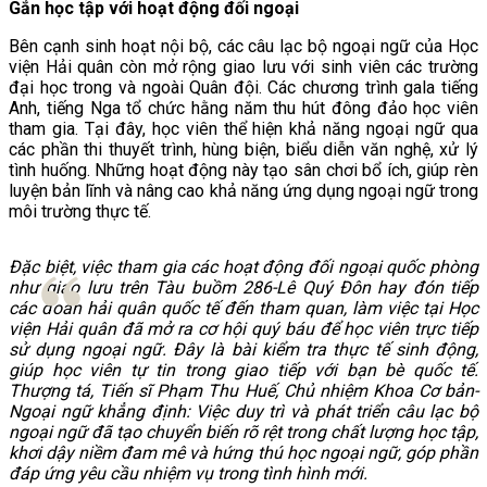
Gắn học tập với hoạt động đối ngoại
Bên cạnh sinh hoạt nội bộ, các câu lạc bộ ngoại ngữ của Học
viện Hải quân còn mở rộng giao lưu với sinh viên các trường
đại học trong và ngoài Quân đội. Các chương trình gala tiếng
Anh, tiếng Nga tổ chức hằng năm thu hút đông đảo học viên
tham gia. Tại đây, học viên thể hiện khả năng ngoại ngữ qua
các phần thi thuyết trình, hùng biện, biểu diễn văn nghệ, xử lý
tình huống. Những hoạt động này tạo sân chơi bổ ích, giúp rèn
luyện bản lĩnh và nâng cao khả năng ứng dụng ngoại ngữ trong
môi trường thực tế.
Đặc biệt, việc tham gia các hoạt động đối ngoại quốc phòng
như giao lưu trên Tàu buồm 286-Lê Quý Đôn hay đón tiếp
các đoàn hải quân quốc tế đến tham quan, làm việc tại Học
viện Hải quân đã mở ra cơ hội quý báu để học viên trực tiếp
sử dụng ngoại ngữ. Đây là bài kiểm tra thực tế sinh động,
giúp học viên tự tin trong giao tiếp với bạn bè quốc tế.
Thượng tá, Tiến sĩ Phạm Thu Huế, Chủ nhiệm Khoa Cơ bản-
Ngoại ngữ khẳng định: Việc duy trì và phát triển câu lạc bộ
ngoại ngữ đã tạo chuyển biến rõ rệt trong chất lượng học tập,
khơi dậy niềm đam mê và hứng thú học ngoại ngữ, góp phần
đáp ứng yêu cầu nhiệm vụ trong tình hình mới.