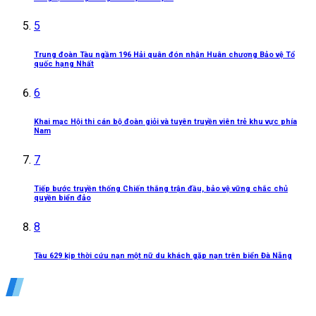
5
Trung đoàn Tàu ngầm 196 Hải quân đón nhận Huân chương Bảo vệ Tổ
quốc hạng Nhất
6
Khai mạc Hội thi cán bộ đoàn giỏi và tuyên truyền viên trẻ khu vực phía
Nam
7
Tiếp bước truyền thống Chiến thắng trận đầu, bảo vệ vững chắc chủ
quyền biển đảo
8
Tàu 629 kịp thời cứu nạn một nữ du khách gặp nạn trên biển Đà Nẵng