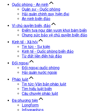
Quốc phòng - An ninh
Quân sự - Quốc phòng
Hải quân chính quy, hiện đại
An ninh biển đảo
Vì chủ quyền biển, đảo
Điểm tựa ngư dân vươn khơi bám biển
Chung sức bảo vệ chủ quyền biển đảo
Kinh tế - Xã hội
Tin tức - Sự kiện
Kinh tế - Quốc phòng biển đảo
Từ đất liền đến hải đảo
Đối ngoại
Đối ngoại quốc phòng
Hải quân nước ngoài
Pháp luật
Tin tức-Văn bản pháp luật
Tìm hiểu luật biển
Câu chuyện pháp luật
Đa phương tiện
Longform
Infographics