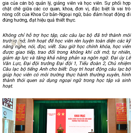
gia của cán bộ quản lý, giảng viên và học viên. Sự phối hợp
chặt chẽ giữa các cơ quan, khoa, đơn vị, đặc biệt là vai trò
nòng cốt của Khoa Cơ bản-Ngoại ngữ, bảo đảm hoạt động đi
đúng hướng, đạt hiệu quả thiết thực.
Không chỉ hỗ trợ học tập, các câu lạc bộ đã trở thành môi
trường mở, linh hoạt để học viên rèn luyện toàn diện các kỹ
năng nghe, nói, đọc, viết. Sau giờ học chính khóa, học viên
được giao tiếp, trao đổi trong không khí cởi mở, tự nhiên,
giảm áp lực và tăng khả năng phản xạ ngôn ngữ. Đại úy Lê
Văn Lực, Đại đội trưởng Đại đội 1, Tiểu đoàn 2, Chủ nhiệm
Câu lạc bộ tiếng Anh cho biết: Duy trì hoạt động câu lạc bộ
giúp học viên có môi trường thực hành thường xuyên, hình
thành thói quen sử dụng ngoại ngữ trong học tập và sinh
hoạt.