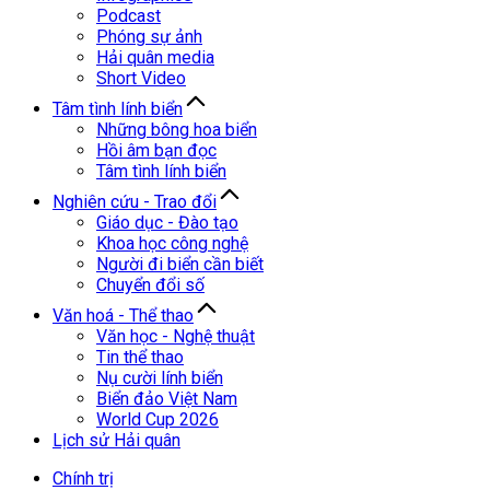
Podcast
Phóng sự ảnh
Hải quân media
Short Video
Tâm tình lính biển
Những bông hoa biển
Hồi âm bạn đọc
Tâm tình lính biển
Nghiên cứu - Trao đổi
Giáo dục - Đào tạo
Khoa học công nghệ
Người đi biển cần biết
Chuyển đổi số
Văn hoá - Thể thao
Văn học - Nghệ thuật
Tin thể thao
Nụ cười lính biển
Biển đảo Việt Nam
World Cup 2026
Lịch sử Hải quân
Chính trị