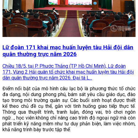
Lữ đoàn 171 khai mạc huấn luyện tàu Hải đội dân
quân thường trực năm 2026
Chiều 18/5, tại P. Phước Thắng (TP Hồ Chí Minh), Lữ đoàn
171, Vùng 2 Hải quân tổ chức khai mạc huấn luyện tàu Hải đội
dân quân thường trực năm 2026. Đại tá L...
Điểm nổi bật của mô hình câu lạc bộ là phương thức tổ chức
đa dạng, nội dung phong phú, bám sát yêu cầu giáo dục, đào
tạo trong môi trường quân sự. Các buổi sinh hoạt được thiết
kế theo chủ đề cụ thể, gắn với tình huống giao tiếp thực tế.
Thông qua thuyết trình, tranh luận, đóng vai, trò chơi ngôn
ngữ…, học viên không chỉ nâng cao trình độ ngoại ngữ mà còn
phát triển kỹ năng mềm như tư duy phản biện, làm việc nhóm,
khả năng trình bày trước tập thể.