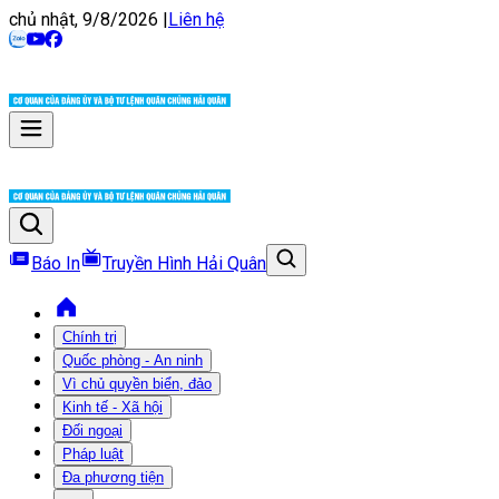
chủ nhật, 9/8/2026
|
Liên hệ
Báo In
Truyền Hình Hải Quân
Chính trị
Quốc phòng - An ninh
Vì chủ quyền biển, đảo
Kinh tế - Xã hội
Đối ngoại
Pháp luật
Đa phương tiện