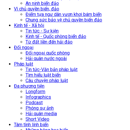
An ninh biển đảo
Vì chủ quyền biển, đảo
Điểm tựa ngư dân vươn khơi bám biển
Chung sức bảo vệ chủ quyền biển đảo
Kinh tế - Xã hội
Tin tức - Sự kiện
Kinh tế - Quốc phòng biển đảo
Từ đất liền đến hải đảo
Đối ngoại
Đối ngoại quốc phòng
Hải quân nước ngoài
Pháp luật
Tin tức-Văn bản pháp luật
Tìm hiểu luật biển
Câu chuyện pháp luật
Đa phương tiện
Longform
Infographics
Podcast
Phóng sự ảnh
Hải quân media
Short Video
Tâm tình lính biển