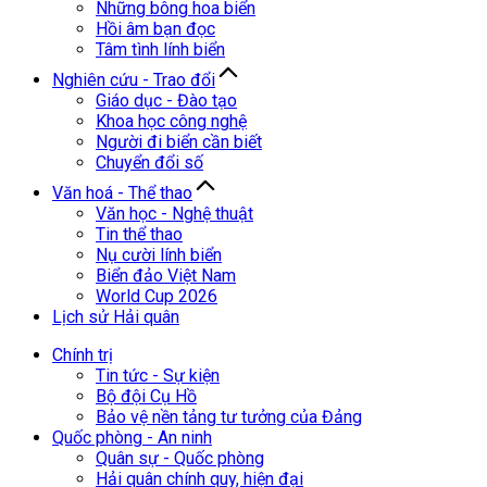
Những bông hoa biển
Hồi âm bạn đọc
Tâm tình lính biển
Nghiên cứu - Trao đổi
Giáo dục - Đào tạo
Khoa học công nghệ
Người đi biển cần biết
Chuyển đổi số
Văn hoá - Thể thao
Văn học - Nghệ thuật
Tin thể thao
Nụ cười lính biển
Biển đảo Việt Nam
World Cup 2026
Lịch sử Hải quân
Chính trị
Tin tức - Sự kiện
Bộ đội Cụ Hồ
Bảo vệ nền tảng tư tưởng của Đảng
Quốc phòng - An ninh
Quân sự - Quốc phòng
Hải quân chính quy, hiện đại