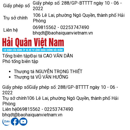
Giấy phép số: 288/GP-BTTTT ngày 10 - 06 -
Giấy phép số
2022
106 Lê Lai, phường Ngô Quyền, thành phố Hải
Trụ sở chính
Phòng
069815562 - 02253747490
Liên hệ
bhqdt@baohaiquanvietnam.vn
Tổng biên tập
Đại tá CAO VĂN DÂN
Phó tổng biên tập
Thượng tá NGUYỄN TRỌNG THIẾT
Thượng tá VŨ VĂN HƯỞNG
Giấy phép số
Giấy phép số: 288/GP-BTTTT ngày 10 - 06 -
2022
Trụ sở chính
106 Lê Lai, phường Ngô Quyền, thành phố Hải
Phòng
Liên hệ
069815562 - 02253747490
bhqdt@baohaiquanvietnam.vn