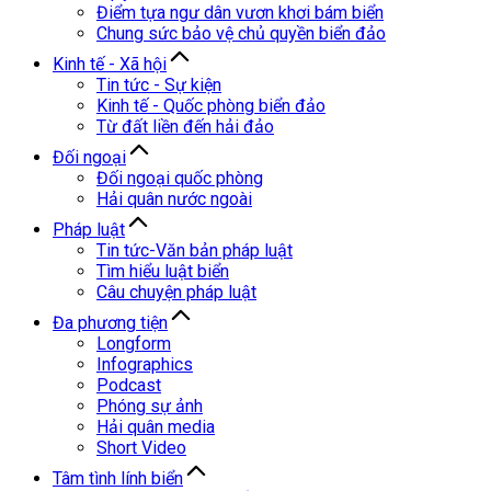
Điểm tựa ngư dân vươn khơi bám biển
Chung sức bảo vệ chủ quyền biển đảo
Kinh tế - Xã hội
Tin tức - Sự kiện
Kinh tế - Quốc phòng biển đảo
Từ đất liền đến hải đảo
Đối ngoại
Đối ngoại quốc phòng
Hải quân nước ngoài
Pháp luật
Tin tức-Văn bản pháp luật
Tìm hiểu luật biển
Câu chuyện pháp luật
Đa phương tiện
Longform
Infographics
Podcast
Phóng sự ảnh
Hải quân media
Short Video
Tâm tình lính biển