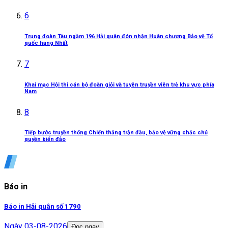
6
Trung đoàn Tàu ngầm 196 Hải quân đón nhận Huân chương Bảo vệ Tổ
quốc hạng Nhất
7
Khai mạc Hội thi cán bộ đoàn giỏi và tuyên truyền viên trẻ khu vực phía
Nam
8
Tiếp bước truyền thống Chiến thắng trận đầu, bảo vệ vững chắc chủ
quyền biển đảo
Báo in
Báo in Hải quân số 1790
Ngày
03-08-2026
Đọc ngay