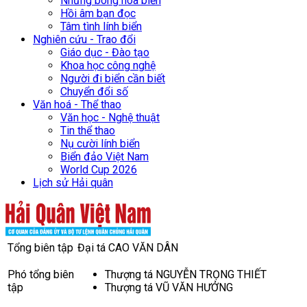
Những bông hoa biển
Hồi âm bạn đọc
Tâm tình lính biển
Nghiên cứu - Trao đổi
Giáo dục - Đào tạo
Khoa học công nghệ
Người đi biển cần biết
Chuyển đổi số
Văn hoá - Thể thao
Văn học - Nghệ thuật
Tin thể thao
Nụ cười lính biển
Biển đảo Việt Nam
World Cup 2026
Lịch sử Hải quân
Tổng biên tập
Đại tá CAO VĂN DÂN
Phó tổng biên
Thượng tá NGUYỄN TRỌNG THIẾT
tập
Thượng tá VŨ VĂN HƯỞNG