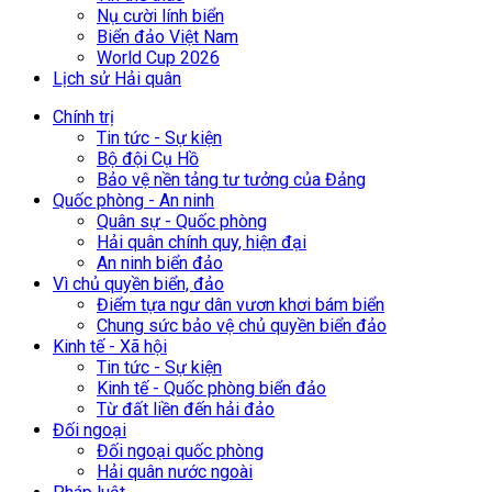
Nụ cười lính biển
Biển đảo Việt Nam
World Cup 2026
Lịch sử Hải quân
Chính trị
Tin tức - Sự kiện
Bộ đội Cụ Hồ
Bảo vệ nền tảng tư tưởng của Đảng
Quốc phòng - An ninh
Quân sự - Quốc phòng
Hải quân chính quy, hiện đại
An ninh biển đảo
Vì chủ quyền biển, đảo
Điểm tựa ngư dân vươn khơi bám biển
Chung sức bảo vệ chủ quyền biển đảo
Kinh tế - Xã hội
Tin tức - Sự kiện
Kinh tế - Quốc phòng biển đảo
Từ đất liền đến hải đảo
Đối ngoại
Đối ngoại quốc phòng
Hải quân nước ngoài