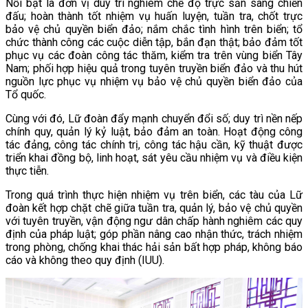
Nổi bật là đơn vị duy trì nghiêm chế độ trực sẵn sàng chiến
đấu; hoàn thành tốt nhiệm vụ huấn luyện, tuần tra, chốt trực
bảo vệ chủ quyền biển đảo; nắm chắc tình hình trên biển; tổ
chức thành công các cuộc diễn tập, bắn đạn thật; bảo đảm tốt
phục vụ các đoàn công tác thăm, kiểm tra trên vùng biển Tây
Nam; phối hợp hiệu quả trong tuyên truyền biển đảo và thu hút
nguồn lực phục vụ nhiệm vụ bảo vệ chủ quyền biển đảo của
Tổ quốc.
Cùng với đó, Lữ đoàn đẩy mạnh chuyển đổi số; duy trì nền nếp
chính quy, quản lý kỷ luật, bảo đảm an toàn. Hoạt động công
tác đảng, công tác chính trị, công tác hậu cần, kỹ thuật được
triển khai đồng bộ, linh hoạt, sát yêu cầu nhiệm vụ và điều kiện
thực tiễn.
Trong quá trình thực hiện nhiệm vụ trên biển, các tàu của Lữ
đoàn kết hợp chặt chẽ giữa tuần tra, quản lý, bảo vệ chủ quyền
với tuyên truyền, vận động ngư dân chấp hành nghiêm các quy
định của pháp luật; góp phần nâng cao nhận thức, trách nhiệm
trong phòng, chống khai thác hải sản bất hợp pháp, không báo
cáo và không theo quy định (IUU).