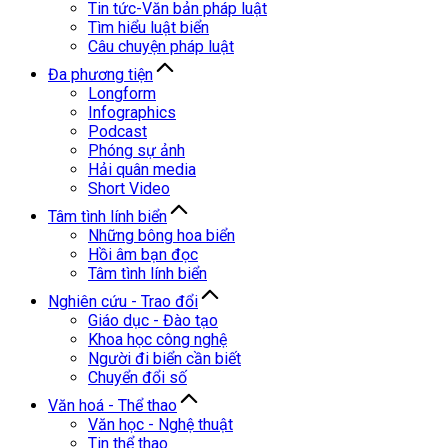
Tin tức-Văn bản pháp luật
Tìm hiểu luật biển
Câu chuyện pháp luật
Đa phương tiện
Longform
Infographics
Podcast
Phóng sự ảnh
Hải quân media
Short Video
Tâm tình lính biển
Những bông hoa biển
Hồi âm bạn đọc
Tâm tình lính biển
Nghiên cứu - Trao đổi
Giáo dục - Đào tạo
Khoa học công nghệ
Người đi biển cần biết
Chuyển đổi số
Văn hoá - Thể thao
Văn học - Nghệ thuật
Tin thể thao