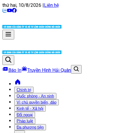
thứ hai, 10/8/2026
|
Liên hệ
Báo In
Truyền Hình Hải Quân
Chính trị
Quốc phòng - An ninh
Vì chủ quyền biển, đảo
Kinh tế - Xã hội
Đối ngoại
Pháp luật
Đa phương tiện