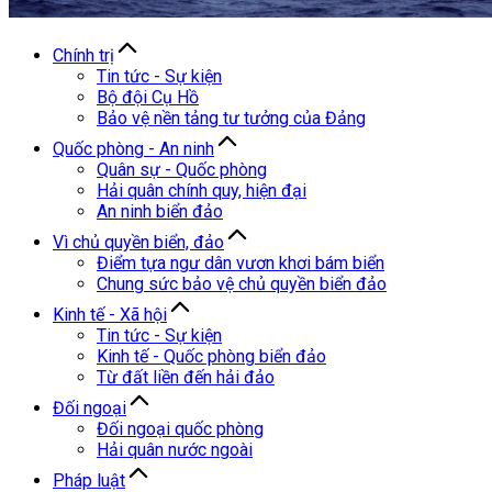
Chính trị
Tin tức - Sự kiện
Bộ đội Cụ Hồ
Bảo vệ nền tảng tư tưởng của Đảng
Quốc phòng - An ninh
Quân sự - Quốc phòng
Hải quân chính quy, hiện đại
An ninh biển đảo
Vì chủ quyền biển, đảo
Điểm tựa ngư dân vươn khơi bám biển
Chung sức bảo vệ chủ quyền biển đảo
Kinh tế - Xã hội
Tin tức - Sự kiện
Kinh tế - Quốc phòng biển đảo
Từ đất liền đến hải đảo
Đối ngoại
Đối ngoại quốc phòng
Hải quân nước ngoài
Pháp luật