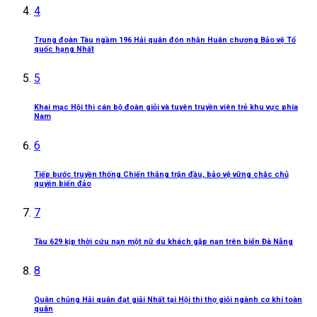
4
Trung đoàn Tàu ngầm 196 Hải quân đón nhận Huân chương Bảo vệ Tổ
quốc hạng Nhất
5
Khai mạc Hội thi cán bộ đoàn giỏi và tuyên truyền viên trẻ khu vực phía
Nam
6
Tiếp bước truyền thống Chiến thắng trận đầu, bảo vệ vững chắc chủ
quyền biển đảo
7
Tàu 629 kịp thời cứu nạn một nữ du khách gặp nạn trên biển Đà Nẵng
8
Quân chủng Hải quân đạt giải Nhất tại Hội thi thợ giỏi ngành cơ khí toàn
quân