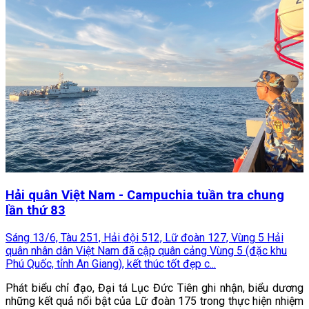
Hải quân Việt Nam - Campuchia tuần tra chung
lần thứ 83
Sáng 13/6, Tàu 251, Hải đội 512, Lữ đoàn 127, Vùng 5 Hải
quân nhân dân Việt Nam đã cập quân cảng Vùng 5 (đặc khu
Phú Quốc, tỉnh An Giang), kết thúc tốt đẹp c...
Phát biểu chỉ đạo, Đại tá Lục Đức Tiên ghi nhận, biểu dương
những kết quả nổi bật của Lữ đoàn 175 trong thực hiện nhiệm