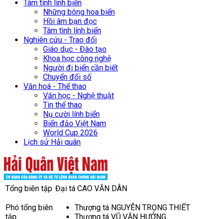
Tâm tình lính biển
Những bông hoa biển
Hồi âm bạn đọc
Tâm tình lính biển
Nghiên cứu - Trao đổi
Giáo dục - Đào tạo
Khoa học công nghệ
Người đi biển cần biết
Chuyển đổi số
Văn hoá - Thể thao
Văn học - Nghệ thuật
Tin thể thao
Nụ cười lính biển
Biển đảo Việt Nam
World Cup 2026
Lịch sử Hải quân
Tổng biên tập
Đại tá CAO VĂN DÂN
Phó tổng biên
Thượng tá NGUYỄN TRỌNG THIẾT
tập
Thượng tá VŨ VĂN HƯỞNG