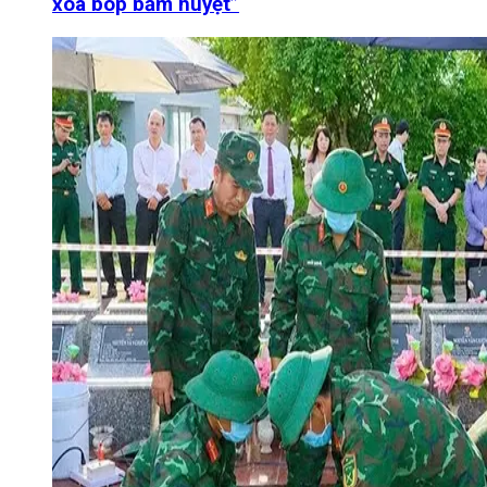
xoa bóp bấm huyệt”