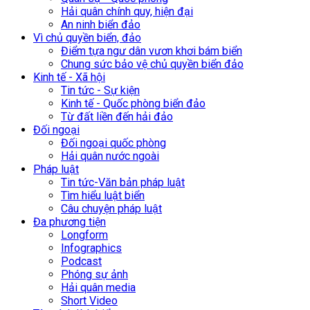
Hải quân chính quy, hiện đại
An ninh biển đảo
Vì chủ quyền biển, đảo
Điểm tựa ngư dân vươn khơi bám biển
Chung sức bảo vệ chủ quyền biển đảo
Kinh tế - Xã hội
Tin tức - Sự kiện
Kinh tế - Quốc phòng biển đảo
Từ đất liền đến hải đảo
Đối ngoại
Đối ngoại quốc phòng
Hải quân nước ngoài
Pháp luật
Tin tức-Văn bản pháp luật
Tìm hiểu luật biển
Câu chuyện pháp luật
Đa phương tiện
Longform
Infographics
Podcast
Phóng sự ảnh
Hải quân media
Short Video