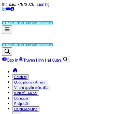
thứ sáu, 7/8/2026
|
Liên hệ
Báo In
Truyền Hình Hải Quân
Chính trị
Quốc phòng - An ninh
Vì chủ quyền biển, đảo
Kinh tế - Xã hội
Đối ngoại
Pháp luật
Đa phương tiện