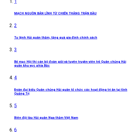
1
MẠCH NGUỒN BẢN LĨNH TỪ CHIẾN THẮNG TRẬN ĐẦU
2
Tư lệnh Hải quân thăm, tặng quà gia đình chính sách
3
Bế mạc Hội thi cán bộ đoàn giỏi và tuyên truyền viên trẻ Quân chủng Hải
quân khu vực phía Bắc
4
Đoàn đại biểu Quân chủng Hải quân tổ chức các hoạt động tri ân tại tỉnh
Quảng Trị
5
Biên đội tàu Hải quân Nga thăm Việt Nam
6