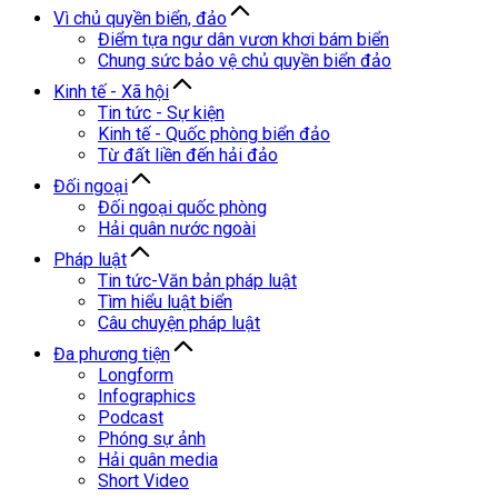
Vì chủ quyền biển, đảo
Điểm tựa ngư dân vươn khơi bám biển
Chung sức bảo vệ chủ quyền biển đảo
Kinh tế - Xã hội
Tin tức - Sự kiện
Kinh tế - Quốc phòng biển đảo
Từ đất liền đến hải đảo
Đối ngoại
Đối ngoại quốc phòng
Hải quân nước ngoài
Pháp luật
Tin tức-Văn bản pháp luật
Tìm hiểu luật biển
Câu chuyện pháp luật
Đa phương tiện
Longform
Infographics
Podcast
Phóng sự ảnh
Hải quân media
Short Video