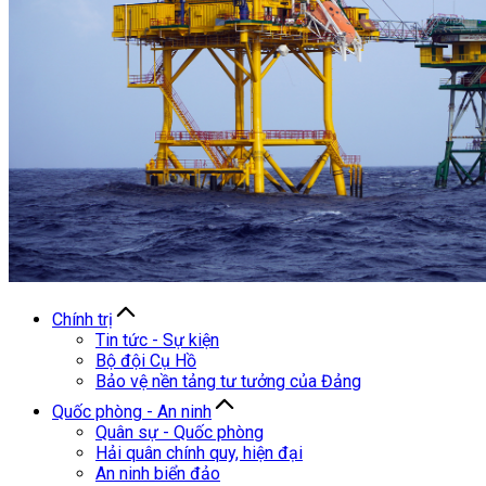
Chính trị
Tin tức - Sự kiện
Bộ đội Cụ Hồ
Bảo vệ nền tảng tư tưởng của Đảng
Quốc phòng - An ninh
Quân sự - Quốc phòng
Hải quân chính quy, hiện đại
An ninh biển đảo