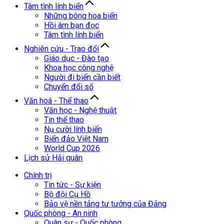
Tâm tình lính biển
Những bông hoa biển
Hồi âm bạn đọc
Tâm tình lính biển
Nghiên cứu - Trao đổi
Giáo dục - Đào tạo
Khoa học công nghệ
Người đi biển cần biết
Chuyển đổi số
Văn hoá - Thể thao
Văn học - Nghệ thuật
Tin thể thao
Nụ cười lính biển
Biển đảo Việt Nam
World Cup 2026
Lịch sử Hải quân
Chính trị
Tin tức - Sự kiện
Bộ đội Cụ Hồ
Bảo vệ nền tảng tư tưởng của Đảng
Quốc phòng - An ninh
Quân sự - Quốc phòng