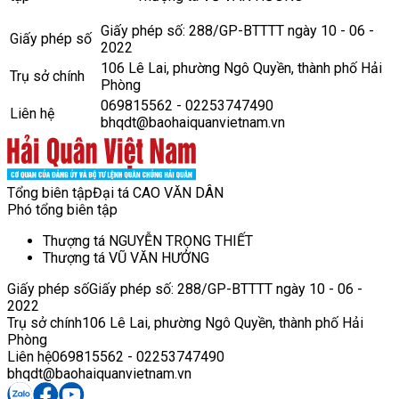
Giấy phép số: 288/GP-BTTTT ngày 10 - 06 -
Giấy phép số
2022
106 Lê Lai, phường Ngô Quyền, thành phố Hải
Trụ sở chính
Phòng
069815562 - 02253747490
Liên hệ
bhqdt@baohaiquanvietnam.vn
Tổng biên tập
Đại tá CAO VĂN DÂN
Phó tổng biên tập
Thượng tá NGUYỄN TRỌNG THIẾT
Thượng tá VŨ VĂN HƯỞNG
Giấy phép số
Giấy phép số: 288/GP-BTTTT ngày 10 - 06 -
2022
Trụ sở chính
106 Lê Lai, phường Ngô Quyền, thành phố Hải
Phòng
Liên hệ
069815562 - 02253747490
bhqdt@baohaiquanvietnam.vn