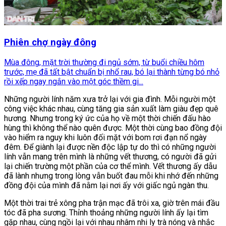
Phiên chợ ngày đông
Mùa đông, mặt trời thường đi ngủ sớm, từ buổi chiều hôm
trước, mẹ đã tất bật chuẩn bị nhổ rau, bó lại thành từng bó nhỏ
rồi xếp ngay ngắn vào một góc thềm gi...
Những người lính năm xưa trở lại với gia đình. Mỗi người một
công việc khác nhau, cùng tăng gia sản xuất làm giàu đẹp quê
hương. Nhưng trong ký ức của họ về một thời chiến đấu hào
hùng thì không thể nào quên được. Một thời cùng bao đồng đội
vào hiểm ra nguy khi luôn đối mặt với bom rơi đạn nổ ngày
đêm. Để giành lại được nền độc lập tự do thì có những người
lính vẫn mang trên mình là những vết thương, có người đã gửi
lại chiến trường một phần của cơ thể mình. Vết thương ấy dẫu
đã lành nhưng trong lòng vẫn buốt đau mỗi khi nhớ đến những
đồng đội của mình đã nằm lại nơi ấy với giấc ngủ ngàn thu.
Một thời trai trẻ xông pha trận mạc đã trôi xa, giờ trên mái đầu
tóc đã pha sương. Thỉnh thoảng những người lính ấy lại tìm
gặp nhau, cùng ngồi lại với nhau nhâm nhi ly trà nóng và nhắc