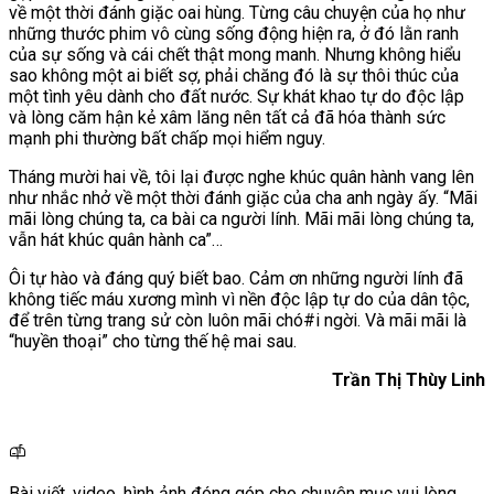
về một thời đánh giặc oai hùng. Từng câu chuyện của họ như
những thước phim vô cùng sống động hiện ra, ở đó lằn ranh
của sự sống và cái chết thật mong manh. Nhưng không hiểu
sao không một ai biết sợ, phải chăng đó là sự thôi thúc của
một tình yêu dành cho đất nước. Sự khát khao tự do độc lập
và lòng căm hận kẻ xâm lăng nên tất cả đã hóa thành sức
mạnh phi thường bất chấp mọi hiểm nguy.
Tháng mười hai về, tôi lại được nghe khúc quân hành vang lên
như nhắc nhở về một thời đánh giặc của cha anh ngày ấy. “Mãi
mãi lòng chúng ta, ca bài ca người lính. Mãi mãi lòng chúng ta,
vẫn hát khúc quân hành ca”…
Ôi tự hào và đáng quý biết bao. Cảm ơn những người lính đã
không tiếc máu xương mình vì nền độc lập tự do của dân tộc,
để trên từng trang sử còn luôn mãi chó#i ngời. Và mãi mãi là
“huyền thoại” cho từng thế hệ mai sau.
Trần Thị Thùy Linh
Bài viết, video, hình ảnh đóng góp cho chuyên mục vui lòng