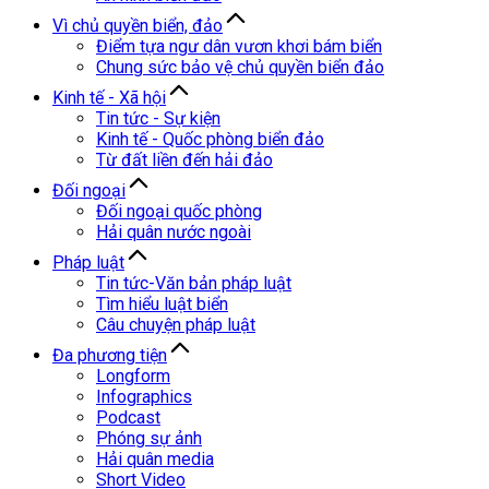
Vì chủ quyền biển, đảo
Điểm tựa ngư dân vươn khơi bám biển
Chung sức bảo vệ chủ quyền biển đảo
Kinh tế - Xã hội
Tin tức - Sự kiện
Kinh tế - Quốc phòng biển đảo
Từ đất liền đến hải đảo
Đối ngoại
Đối ngoại quốc phòng
Hải quân nước ngoài
Pháp luật
Tin tức-Văn bản pháp luật
Tìm hiểu luật biển
Câu chuyện pháp luật
Đa phương tiện
Longform
Infographics
Podcast
Phóng sự ảnh
Hải quân media
Short Video