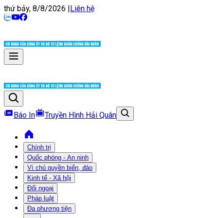
thứ bảy, 8/8/2026
|
Liên hệ
Báo In
Truyền Hình Hải Quân
Chính trị
Quốc phòng - An ninh
Vì chủ quyền biển, đảo
Kinh tế - Xã hội
Đối ngoại
Pháp luật
Đa phương tiện