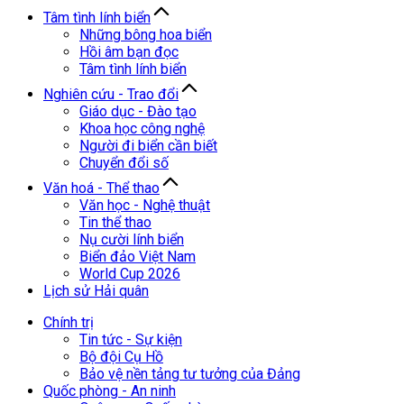
Tâm tình lính biển
Những bông hoa biển
Hồi âm bạn đọc
Tâm tình lính biển
Nghiên cứu - Trao đổi
Giáo dục - Đào tạo
Khoa học công nghệ
Người đi biển cần biết
Chuyển đổi số
Văn hoá - Thể thao
Văn học - Nghệ thuật
Tin thể thao
Nụ cười lính biển
Biển đảo Việt Nam
World Cup 2026
Lịch sử Hải quân
Chính trị
Tin tức - Sự kiện
Bộ đội Cụ Hồ
Bảo vệ nền tảng tư tưởng của Đảng
Quốc phòng - An ninh