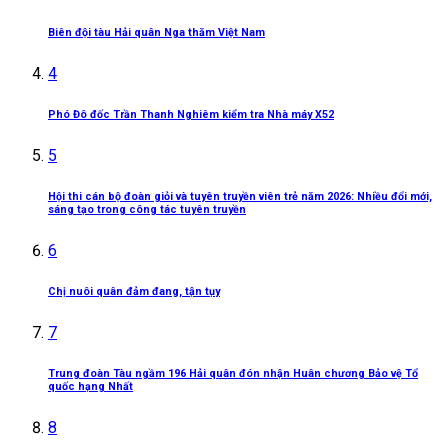
Biên đội tàu Hải quân Nga thăm Việt Nam
4
Phó Đô đốc Trần Thanh Nghiêm kiểm tra Nhà máy X52
5
Hội thi cán bộ đoàn giỏi và tuyên truyền viên trẻ năm 2026: Nhiều đổi mới,
sáng tạo trong công tác tuyên truyền
6
Chị nuôi quân đảm đang, tận tụy
7
Trung đoàn Tàu ngầm 196 Hải quân đón nhận Huân chương Bảo vệ Tổ
quốc hạng Nhất
8