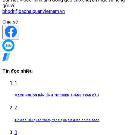
gửi về
bhqdt@baohaiquanvietnam.vn
Chia sẻ
Tin đọc nhiều
1
MẠCH NGUỒN BẢN LĨNH TỪ CHIẾN THẮNG TRẬN ĐẦU
2
Tư lệnh Hải quân thăm, tặng quà gia đình chính sách
3