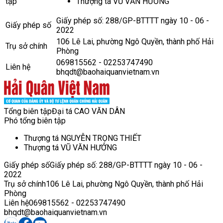
tập
Thượng tá VŨ VĂN HƯỞNG
Giấy phép số: 288/GP-BTTTT ngày 10 - 06 -
Giấy phép số
2022
106 Lê Lai, phường Ngô Quyền, thành phố Hải
Trụ sở chính
Phòng
069815562 - 02253747490
Liên hệ
bhqdt@baohaiquanvietnam.vn
Tổng biên tập
Đại tá CAO VĂN DÂN
Phó tổng biên tập
Thượng tá NGUYỄN TRỌNG THIẾT
Thượng tá VŨ VĂN HƯỞNG
Giấy phép số
Giấy phép số: 288/GP-BTTTT ngày 10 - 06 -
2022
Trụ sở chính
106 Lê Lai, phường Ngô Quyền, thành phố Hải
Phòng
Liên hệ
069815562 - 02253747490
bhqdt@baohaiquanvietnam.vn