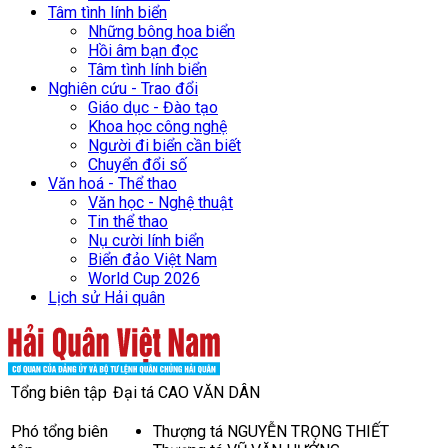
Tâm tình lính biển
Những bông hoa biển
Hồi âm bạn đọc
Tâm tình lính biển
Nghiên cứu - Trao đổi
Giáo dục - Đào tạo
Khoa học công nghệ
Người đi biển cần biết
Chuyển đổi số
Văn hoá - Thể thao
Văn học - Nghệ thuật
Tin thể thao
Nụ cười lính biển
Biển đảo Việt Nam
World Cup 2026
Lịch sử Hải quân
Tổng biên tập
Đại tá CAO VĂN DÂN
Phó tổng biên
Thượng tá NGUYỄN TRỌNG THIẾT