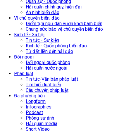
Quân sự - Quốc phòng
Hải quân chính quy, hiện đại
An ninh biển đảo
Vì chủ quyền biển, đảo
Điểm tựa ngư dân vươn khơi bám biển
Chung sức bảo vệ chủ quyền biển đảo
Kinh tế - Xã hội
Tin tức - Sự kiện
Kinh tế - Quốc phòng biển đảo
Từ đất liền đến hải đảo
Đối ngoại
Đối ngoại quốc phòng
Hải quân nước ngoài
Pháp luật
Tin tức-Văn bản pháp luật
Tìm hiểu luật biển
Câu chuyện pháp luật
Đa phương tiện
Longform
Infographics
Podcast
Phóng sự ảnh
Hải quân media
Short Video