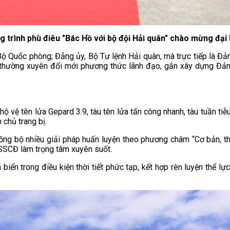
 trình phù điêu "Bác Hồ với bộ đội Hải quân" chào mừng đại
ộ Quốc phòng; Đảng ủy, Bộ Tư lệnh Hải quân, mà trực tiếp là Đản
thường xuyên đổi mới phương thức lãnh đạo, gắn xây dựng Đản
 hộ vệ tên lửa Gepard 3.9, tàu tên lửa tấn công nhanh, tàu tuần ti
 chủ trang bị.
ng bộ nhiều giải pháp huấn luyện theo phương châm “Cơ bản, thi
 SSCĐ làm trọng tâm xuyên suốt.
biển trong điều kiện thời tiết phức tạp, kết hợp rèn luyện thể lự