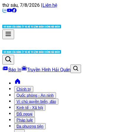
thứ sáu, 7/8/2026
|
Liên hệ
Báo In
Truyền Hình Hải Quân
Chính trị
Quốc phòng - An ninh
Vì chủ quyền biển, đảo
Kinh tế - Xã hội
Đối ngoại
Pháp luật
Đa phương tiện