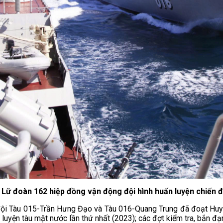
 Lữ đoàn 162 hiệp đồng vận động đội hình huấn luyện chiến đ
n đội Tàu 015-Trần Hưng Đạo và Tàu 016-Quang Trung đã đoạt Hu
 luyện tàu mặt nước lần thứ nhất (2023); các đợt kiểm tra, bắn đ