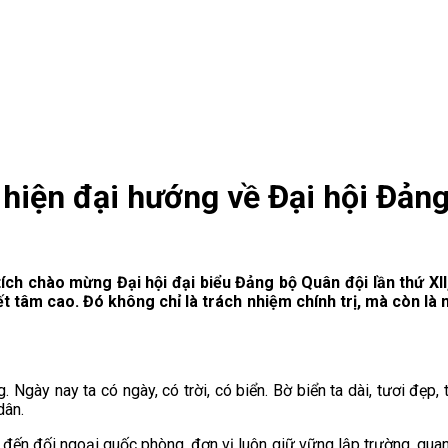
c hiện đại hướng về Đại hội Đản
tích chào mừng Đại hội đại biểu Đảng bộ Quân đội lần thứ XII,
t tâm cao. Đó không chỉ là trách nhiệm chính trị, mà còn là n
Ngày nay ta có ngày, có trời, có biển. Bờ biển ta dài, tươi đẹp, 
dân.
đến đối ngoại quốc phòng, đơn vị luôn giữ vững lập trường, quan 