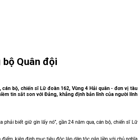
g bộ Quân đội
 cán bộ, chiến sĩ Lữ đoàn 162, Vùng 4 Hải quân - đơn vị tàu
iềm tin sắt son với Đảng, khẳng định bản lĩnh của người lính
ta phải biết giữ gìn lấy nó”, gần 24 năm qua, cán bộ, chiến sĩ Lữ
điểm, kiên định mục tiêu độc lập dân tộc gắn liền với chủ nghĩa