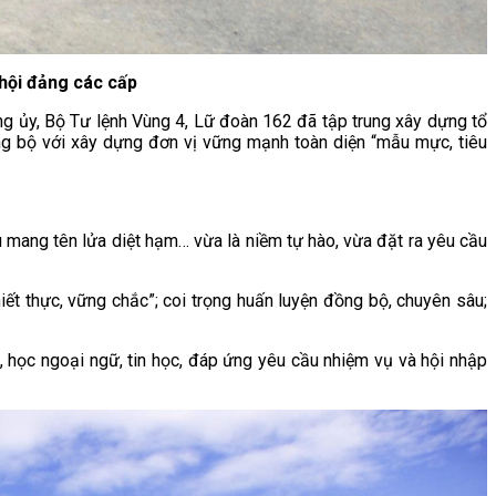
 hội đảng các cấp
g ủy, Bộ Tư lệnh Vùng 4, Lữ đoàn 162 đã tập trung xây dựng tổ
g bộ với xây dựng đơn vị vững mạnh toàn diện “mẫu mực, tiêu
ễu mang tên lửa diệt hạm… vừa là niềm tự hào, vừa đặt ra yêu cầu
ết thực, vững chắc”; coi trọng huấn luyện đồng bộ, chuyên sâu;
c, học ngoại ngữ, tin học, đáp ứng yêu cầu nhiệm vụ và hội nhập