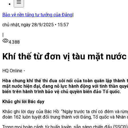
Bảo vệ nền tảng tư tưởng của Đảng
|
chủ nhật, ngày 28/9/2025 • 15:57
|
4.388
Khí thế từ đơn vị tàu mặt nướ
HQ Online
-
Hòa chung khí thế thi đua sôi nổi của toàn quân lập thành 
mặt nước hiện đại, đang nỗ lực hành động với tinh thần quyế
biển trên hành trình bảo vệ chủ quyền biển đảo Tổ quốc.
Khắc ghi lời Bác dạy
Khắc ghi lời dạy của Bác Hồ: “Ngày trước ta chỉ có đêm và rừng. 
đoàn 162 luôn tuyệt đối trung thành với Đảng, Tổ quốc và Nhân 
Trong mọi hoàn cảnh, từ huấn luyện, sẵn sàng chiến đấu (SSCĐ) 