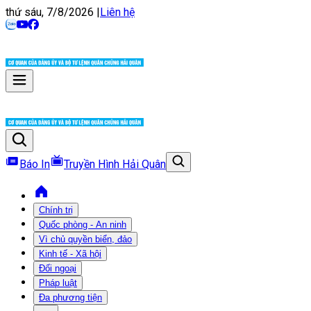
thứ sáu, 7/8/2026
|
Liên hệ
Báo In
Truyền Hình Hải Quân
Chính trị
Quốc phòng - An ninh
Vì chủ quyền biển, đảo
Kinh tế - Xã hội
Đối ngoại
Pháp luật
Đa phương tiện