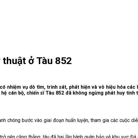
 thuật ở Tàu 852
có
nhiệm vụ dò tìm, trinh sát, phát hiện và vô hiệu hóa các l
ế hệ cán bộ, chiến sĩ Tàu 852 đã không ngừng phát huy tinh
h chóng bước vào giai đoạn huấn luyện, tham gia các cuộc diễn t
trở nên căng thẳng, tàu đã hai lần hành quân bảo vệ khu vực Đá 