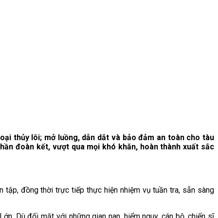
oại thủy lôi
;
mở luồng, dẫn dắt
và bảo đảm an toàn cho
tàu
 thần đoàn kết, vượt qua mọi khó khăn, hoàn thành xuất sắc
ập, đồng thời trực tiếp thực hiện nhiệm vụ tuần tra, sẵn sàng
Lớn. Dù đối mặt với những gian nan, hiểm nguy, cán bộ, chiến sĩ