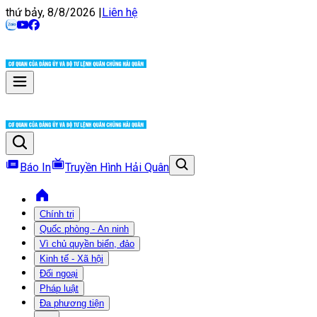
thứ bảy, 8/8/2026
|
Liên hệ
Báo In
Truyền Hình Hải Quân
Chính trị
Quốc phòng - An ninh
Vì chủ quyền biển, đảo
Kinh tế - Xã hội
Đối ngoại
Pháp luật
Đa phương tiện