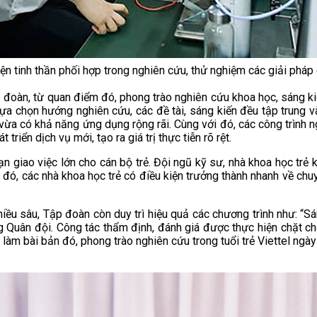
hiện tinh thần phối hợp trong nghiên cứu, thử nghiệm các giải ph
oàn, từ quan điểm đó, phong trào nghiên cứu khoa học, sáng kiến,
 lựa chọn hướng nghiên cứu, các đề tài, sáng kiến đều tập trung 
g vừa có khả năng ứng dụng rộng rãi. Cùng với đó, các công trình 
riển dịch vụ mới, tạo ra giá trị thực tiễn rõ rệt.
ạn giao việc lớn cho cán bộ trẻ. Đội ngũ kỹ sư, nhà khoa học trẻ k
 Qua đó, các nhà khoa học trẻ có điều kiện trưởng thành nhanh về 
iều sâu, Tập đoàn còn duy trì hiệu quả các chương trình như: “Sán
g Quân đội. Công tác thẩm định, đánh giá được thực hiện chặt 
h làm bài bản đó, phong trào nghiên cứu trong tuổi trẻ Viettel ng