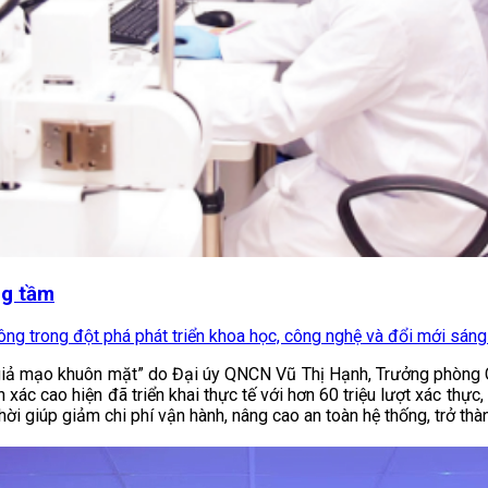
ng tầm
ông trong đột phá phát triển khoa học, công nghệ và đổi mới sáng t
 giả mạo khuôn mặt” do Đại úy QNCN Vũ Thị Hạnh, Trưởng phòng C
ác cao hiện đã triển khai thực tế với hơn 60 triệu lượt xác thực, 
hời giúp giảm chi phí vận hành, nâng cao an toàn hệ thống, trở th