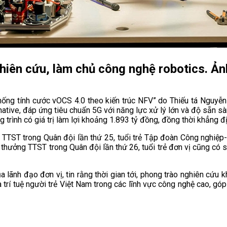
nghiên cứu, làm chủ công nghệ robotics. 
thống tính cước vOCS 4.0 theo kiến trúc NFV” do Thiếu tá Nguyễ
-native, đáp ứng tiêu chuẩn 5G với năng lực xử lý lớn và độ sẵn s
g trình có giá trị làm lợi khoảng 1.893 tỷ đồng, đồng thời khẳng đ
 TTST trong Quân đội lần thứ 25, tuổi trẻ Tập đoàn Công nghiệp-V
Giải thưởng TTST trong Quân đội lần thứ 26, tuổi trẻ đơn vị cũng 
 lãnh đạo đơn vị, tin rằng thời gian tới, phong trào nghiên cứu kh
của trí tuệ người trẻ Việt Nam trong các lĩnh vực công nghệ cao, g