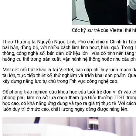
Các kỹ sư trẻ của Viettel thể 
Theo Thượng tá Nguyễn Ngọc Linh, Phó chủ nhiệm Chính trị Tập đ
bài bản, đồng bộ, với nhiều cách làm linh hoạt, hiệu quả. Trong
thông, công nghệ số, bán dẫn, dữ liệu lớn... vừa có tính nền tản
huống cụ thể trong sản xuất, vận hành hệ thống hoặc nhu cầu phát t
Một nét nổi bật khác là tại Viettel, các cấp chỉ huy luôn mạnh d
tài lớn, trực tiếp thiết kế, thử nghiệm và triển khai sản phẩm.
xây dựng năng lực tự chủ trong lĩnh vực công nghệ cao.
Để phong trào nghiên cứu khoa học của tuổi trẻ đơn vị đi vào ch
phong phú, làm cơ sở lựa chọn tham gia Giải thưởng TTST tron
học cao, có khả năng ứng dụng và tạo ra giá trị thực tế. Với các
luôn duy trì ở mức cao, chất lượng ngày càng được nâng lên.