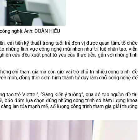
áp công nghệ. Ảnh: ĐOÀN HIẾU
 cải tiến kỹ thuật trong tuổi trẻ đơn vị được quan tâm, tổ chức
vào những lĩnh vực công nghệ mũi nhọn như trí tuệ nhân tạo, viễn
nghiên cứu đều xuất phát từ yêu cầu thực tiễn, gắn với những tình
hông chỉ tham gia mà còn giữ vai trò chủ trì nhiều công trình, đề
chuyên môn, đồng thời sớm hình thành tư duy làm chủ công nghệ để
g tạo trẻ Viettel”, “Sáng kiến ý tưởng”, qua đó tạo nguồn đề tài
chẽ, bảo đảm lựa chọn đúng những công trình có hàm lượng khoa
ày càng lan tỏa mạnh mẽ, số lượng công trình tham gia giải thưởng