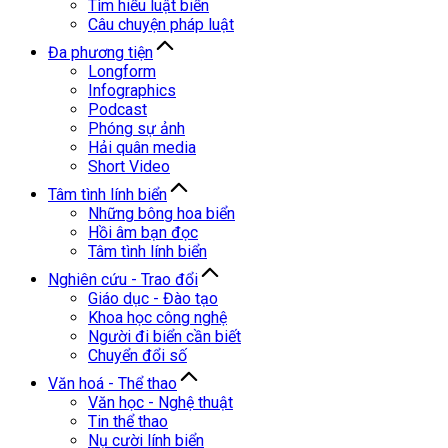
Tìm hiểu luật biển
Câu chuyện pháp luật
Đa phương tiện
Longform
Infographics
Podcast
Phóng sự ảnh
Hải quân media
Short Video
Tâm tình lính biển
Những bông hoa biển
Hồi âm bạn đọc
Tâm tình lính biển
Nghiên cứu - Trao đổi
Giáo dục - Đào tạo
Khoa học công nghệ
Người đi biển cần biết
Chuyển đổi số
Văn hoá - Thể thao
Văn học - Nghệ thuật
Tin thể thao
Nụ cười lính biển