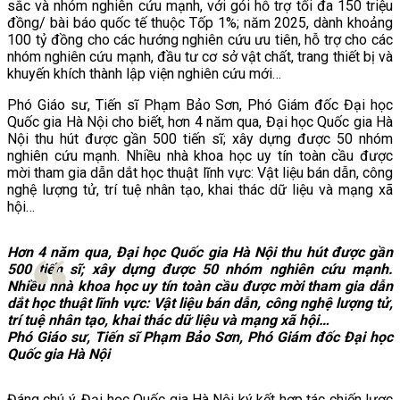
sắc và nhóm nghiên cứu mạnh, với gói hỗ trợ tối đa 150 triệu
đồng/ bài báo quốc tế thuộc Tốp 1%; năm 2025, dành khoảng
100 tỷ đồng cho các hướng nghiên cứu ưu tiên, hỗ trợ cho các
nhóm nghiên cứu mạnh, đầu tư cơ sở vật chất, trang thiết bị và
khuyến khích thành lập viện nghiên cứu mới…
Phó Giáo sư, Tiến sĩ Phạm Bảo Sơn, Phó Giám đốc Đại học
Quốc gia Hà Nội cho biết, hơn 4 năm qua, Đại học Quốc gia Hà
Nội thu hút được gần 500 tiến sĩ; xây dựng được 50 nhóm
nghiên cứu mạnh. Nhiều nhà khoa học uy tín toàn cầu được
mời tham gia dẫn dắt học thuật lĩnh vực: Vật liệu bán dẫn, công
nghệ lượng tử, trí tuệ nhân tạo, khai thác dữ liệu và mạng xã
hội…
Hơn 4 năm qua, Đại học Quốc gia Hà Nội thu hút được gần
500 tiến sĩ; xây dựng được 50 nhóm nghiên cứu mạnh.
Nhiều nhà khoa học uy tín toàn cầu được mời tham gia dẫn
dắt học thuật lĩnh vực: Vật liệu bán dẫn, công nghệ lượng tử,
trí tuệ nhân tạo, khai thác dữ liệu và mạng xã hội…
Phó Giáo sư, Tiến sĩ Phạm Bảo Sơn, Phó Giám đốc Đại học
Quốc gia Hà Nội
Đáng chú ý, Đại học Quốc gia Hà Nội ký kết hợp tác chiến lược