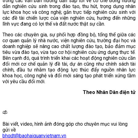
trong các văn bản hướng dẫn sắp tới về cơ chế đồng hướng
dẫn nghiên cứu sinh trong đào tạo, thu hút, trọng dụng nhân
lực khoa học và công nghệ; gắn trực tiếp nghiên cứu sinh với
các đề tài chiến lược của viện nghiên cứu, hướng đến những
lĩnh vực đang có lợi thế và đất nước thật sự cần.
Theo các chuyên gia, sự phối hợp đồng bộ, tổng thể giữa các
cơ quan quản lý nhà nước, viện nghiên cứu, trường đại học và
doanh nghiệp sẽ nâng cao chất lượng đào tạo, bảo đảm mục
tiêu vừa đào tạo, vừa tạo cơ hội nghiên cứu ứng dụng thực tế.
Bên cạnh đó, quá trình triển khai các hoạt động nghiên cứu cần
đổi mới cơ chế quản lý đề tài, dự án cũng như chính sách tài
chính, đầu tư nhằm tạo động lực thúc đẩy nguồn nhân lực
khoa học, công nghệ và đổi mới sáng tạo phát triển xứng tầm
với yêu cầu đổi mới.
Theo Nhân Dân điện tử
Bài viết, video, hình ảnh đóng góp cho chuyên mục vui lòng
gửi về
bhqdt@baohaiquanvietnam.vn