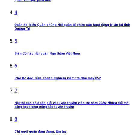
quân khu vực phía Bắc
4
Đoàn đại biểu Quân chủng Hải quân tổ chức các hoạt động tri ân tại tỉnh
Quảng Trị
5
Biên đội tàu Hải quân Nga thăm Việt Nam
6
Phó Đô đốc Trần Thanh Nghiêm kiểm tra Nhà máy X52
7
Hội thi cán bộ đoàn giỏi và tuyên truyền viên trẻ năm 2026: Nhiều đổi mới,
sáng tạo trong công tác tuyên truyền
8
Chị nuôi quân đảm đang, tận tụy