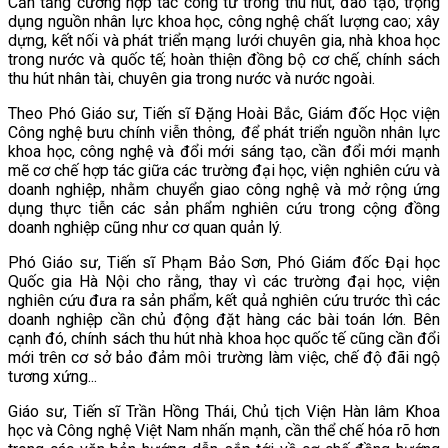
Cần tăng cường hợp tác công tư trong thu hút, đào tạo, trọng
dụng nguồn nhân lực khoa học, công nghệ chất lượng cao; xây
dựng, kết nối và phát triển mạng lưới chuyên gia, nhà khoa học
trong nước và quốc tế; hoàn thiện đồng bộ cơ chế, chính sách
thu hút nhân tài, chuyên gia trong nước và nước ngoài.
Theo Phó Giáo sư, Tiến sĩ Đặng Hoài Bắc, Giám đốc Học viện
Công nghệ bưu chính viễn thông, để phát triển nguồn nhân lực
khoa học, công nghệ và đổi mới sáng tạo, cần đổi mới mạnh
mẽ cơ chế hợp tác giữa các trường đại học, viện nghiên cứu và
doanh nghiệp, nhằm chuyển giao công nghệ và mở rộng ứng
dụng thực tiễn các sản phẩm nghiên cứu trong cộng đồng
doanh nghiệp cũng như cơ quan quản lý.
Phó Giáo sư, Tiến sĩ Phạm Bảo Sơn, Phó Giám đốc Đại học
Quốc gia Hà Nội cho rằng, thay vì các trường đại học, viện
nghiên cứu đưa ra sản phẩm, kết quả nghiên cứu trước thì các
doanh nghiệp cần chủ động đặt hàng các bài toán lớn. Bên
cạnh đó, chính sách thu hút nhà khoa học quốc tế cũng cần đổi
mới trên cơ sở bảo đảm môi trường làm việc, chế độ đãi ngộ
tương xứng...
Giáo sư, Tiến sĩ Trần Hồng Thái, Chủ tịch Viện Hàn lâm Khoa
học và Công nghệ Việt Nam nhấn mạnh, cần thể chế hóa rõ hơn