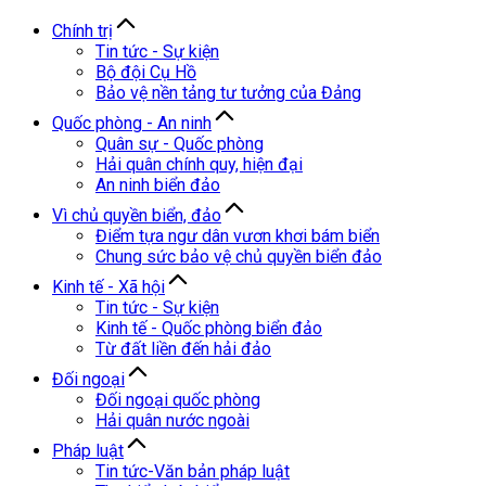
Chính trị
Tin tức - Sự kiện
Bộ đội Cụ Hồ
Bảo vệ nền tảng tư tưởng của Đảng
Quốc phòng - An ninh
Quân sự - Quốc phòng
Hải quân chính quy, hiện đại
An ninh biển đảo
Vì chủ quyền biển, đảo
Điểm tựa ngư dân vươn khơi bám biển
Chung sức bảo vệ chủ quyền biển đảo
Kinh tế - Xã hội
Tin tức - Sự kiện
Kinh tế - Quốc phòng biển đảo
Từ đất liền đến hải đảo
Đối ngoại
Đối ngoại quốc phòng
Hải quân nước ngoài
Pháp luật
Tin tức-Văn bản pháp luật