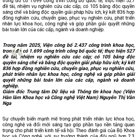
trong đó có 1.699 công trình công bố quốc tế; thực hiện 527
đề tài, nhiệm vụ nghiên cứu các cấp; có 105 bằng độc quyền
sáng chế và bằng độc quyền giải pháp hữu ích; ký kết 836 hợp
đồng nghiên cứu, chuyển giao, phục vụ nghiên cứu, phát triển
nhân lực khoa học, công nghệ và góp phần giải quyết những
bài toán lớn của các cấp, ngành và doanh nghiệp.
Trong năm 2025, Viện công bố 2.437 công trình khoa học,
trong đó có 1.699 công trình công bố quốc tế; thực hiện 527
đề tài, nhiệm vụ nghiên cứu các cấp; có 105 bằng độc
quyền sáng chế và bằng độc quyền giải pháp hữu ích; ký kết
836 hợp đồng nghiên cứu, chuyển giao, phục vụ nghiên cứu,
phát triển nhân lực khoa học, công nghệ và góp phần giải
quyết những bài toán lớn của các cấp, ngành và doanh
nghiệp.
Giám đốc Trung tâm Dữ liệu và Thông tin khoa học (Viện
Hàn lâm Khoa học và Công nghệ Việt Nam) Nguyễn Thị Vân
Nga
Sự chuyển biến mạnh mẽ trong phát triển nhân lực khoa học,
công nghệ và đổi mới sáng tạo góp phần tạo nền tảng quan
trọng cho phát triển kinh tế-xã hội. Theo đánh giá của Bộ Khoa
học và Công nghệ, với sự trưởng thành của đội ngũ hơn 2,3