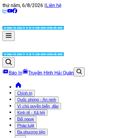
thứ năm, 6/8/2026
|
Liên hệ
Báo In
Truyền Hình Hải Quân
Chính trị
Quốc phòng - An ninh
Vì chủ quyền biển, đảo
Kinh tế - Xã hội
Đối ngoại
Pháp luật
Đa phương tiện