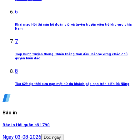
6
Khai mạc Hội thi cán bộ đoàn giỏi và tuyên truyền viên trẻ khu vực phía
Nam
7
Tiếp bước truyền thống Chiến thắng trận đầu, bảo vệ vững chắc chủ
quyền biển đảo
8
Tàu 629 kịp thời cứu nạn một nữ du khách gặp nạn trên biển Đà Nẵng
Báo in
Báo in Hải quân số 1790
Ngày
03-08-2026
Đọc ngay