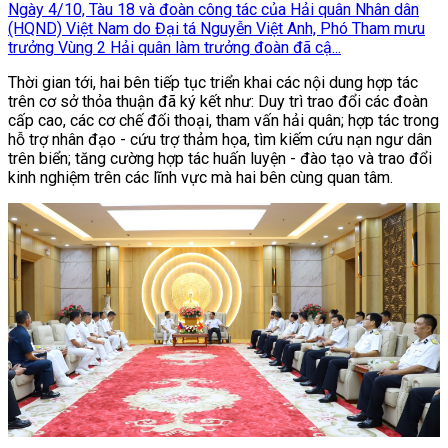
Ngày 4/10, Tàu 18 và đoàn công tác của Hải quân Nhân dân
(HQND) Việt Nam do Đại tá Nguyễn Việt Anh, Phó Tham mưu
trưởng Vùng 2 Hải quân làm trưởng đoàn đã cậ...
Thời gian tới, hai bên tiếp tục triển khai các nội dung hợp tác
trên cơ sở thỏa thuận đã ký kết như: Duy trì trao đổi các đoàn
cấp cao, các cơ chế đối thoại, tham vấn hải quân; hợp tác trong
hỗ trợ nhân đạo - cứu trợ thảm họa, tìm kiếm cứu nạn ngư dân
trên biển; tăng cường hợp tác huấn luyện - đào tạo và trao đổi
kinh nghiệm trên các lĩnh vực mà hai bên cùng quan tâm.