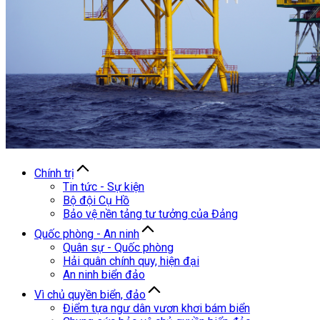
Chính trị
Tin tức - Sự kiện
Bộ đội Cụ Hồ
Bảo vệ nền tảng tư tưởng của Đảng
Quốc phòng - An ninh
Quân sự - Quốc phòng
Hải quân chính quy, hiện đại
An ninh biển đảo
Vì chủ quyền biển, đảo
Điểm tựa ngư dân vươn khơi bám biển