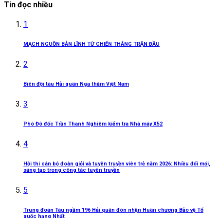
Tin đọc nhiều
1
MẠCH NGUỒN BẢN LĨNH TỪ CHIẾN THẮNG TRẬN ĐẦU
2
Biên đội tàu Hải quân Nga thăm Việt Nam
3
Phó Đô đốc Trần Thanh Nghiêm kiểm tra Nhà máy X52
4
Hội thi cán bộ đoàn giỏi và tuyên truyền viên trẻ năm 2026: Nhiều đổi mới,
sáng tạo trong công tác tuyên truyền
5
Trung đoàn Tàu ngầm 196 Hải quân đón nhận Huân chương Bảo vệ Tổ
quốc hạng Nhất