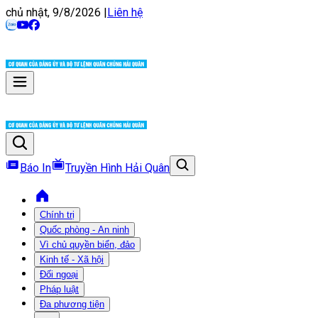
chủ nhật, 9/8/2026
|
Liên hệ
Báo In
Truyền Hình Hải Quân
Chính trị
Quốc phòng - An ninh
Vì chủ quyền biển, đảo
Kinh tế - Xã hội
Đối ngoại
Pháp luật
Đa phương tiện