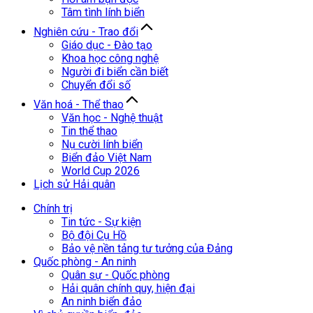
Tâm tình lính biển
Nghiên cứu - Trao đổi
Giáo dục - Đào tạo
Khoa học công nghệ
Người đi biển cần biết
Chuyển đổi số
Văn hoá - Thể thao
Văn học - Nghệ thuật
Tin thể thao
Nụ cười lính biển
Biển đảo Việt Nam
World Cup 2026
Lịch sử Hải quân
Chính trị
Tin tức - Sự kiện
Bộ đội Cụ Hồ
Bảo vệ nền tảng tư tưởng của Đảng
Quốc phòng - An ninh
Quân sự - Quốc phòng
Hải quân chính quy, hiện đại
An ninh biển đảo