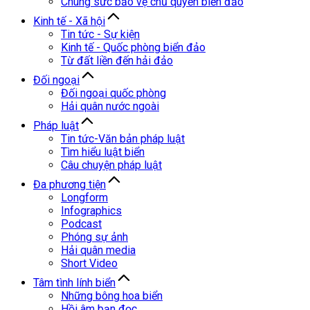
Chung sức bảo vệ chủ quyền biển đảo
Kinh tế - Xã hội
Tin tức - Sự kiện
Kinh tế - Quốc phòng biển đảo
Từ đất liền đến hải đảo
Đối ngoại
Đối ngoại quốc phòng
Hải quân nước ngoài
Pháp luật
Tin tức-Văn bản pháp luật
Tìm hiểu luật biển
Câu chuyện pháp luật
Đa phương tiện
Longform
Infographics
Podcast
Phóng sự ảnh
Hải quân media
Short Video
Tâm tình lính biển
Những bông hoa biển
Hồi âm bạn đọc