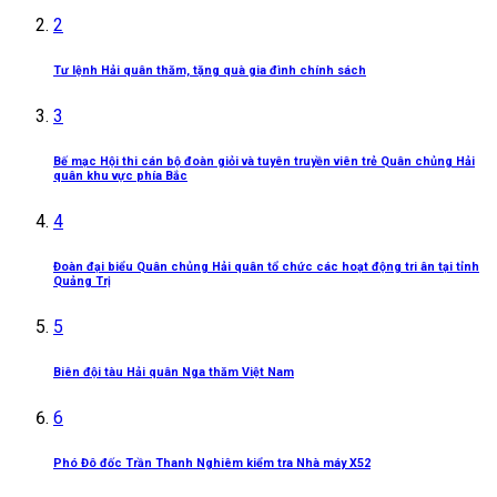
2
Tư lệnh Hải quân thăm, tặng quà gia đình chính sách
3
Bế mạc Hội thi cán bộ đoàn giỏi và tuyên truyền viên trẻ Quân chủng Hải
quân khu vực phía Bắc
4
Đoàn đại biểu Quân chủng Hải quân tổ chức các hoạt động tri ân tại tỉnh
Quảng Trị
5
Biên đội tàu Hải quân Nga thăm Việt Nam
6
Phó Đô đốc Trần Thanh Nghiêm kiểm tra Nhà máy X52