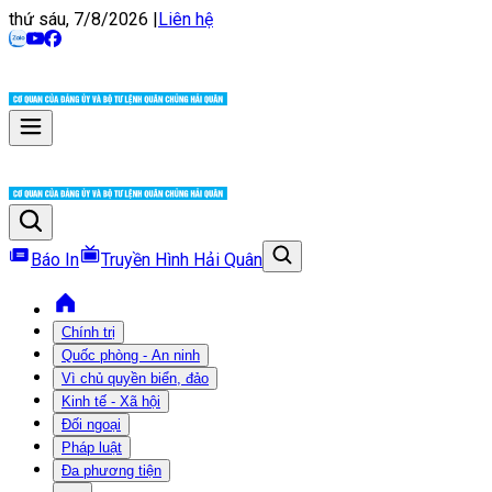
thứ sáu, 7/8/2026
|
Liên hệ
Báo In
Truyền Hình Hải Quân
Chính trị
Quốc phòng - An ninh
Vì chủ quyền biển, đảo
Kinh tế - Xã hội
Đối ngoại
Pháp luật
Đa phương tiện