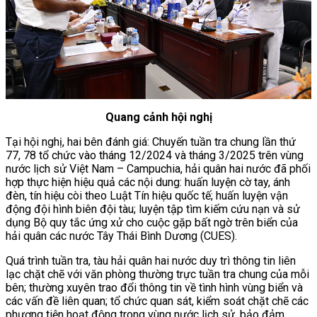
Quang cảnh hội nghị
Tại hội nghị, hai bên đánh giá: Chuyến tuần tra chung lần thứ
77, 78 tổ chức vào tháng 12/2024 và tháng 3/2025 trên vùng
nước lịch sử Việt Nam – Campuchia, hải quân hai nước đã phối
hợp thực hiện hiệu quả các nội dung: huấn luyện cờ tay, ánh
đèn, tín hiệu còi theo Luật Tín hiệu quốc tế; huấn luyện vận
động đội hình biên đội tàu; luyện tập tìm kiếm cứu nạn và sử
dụng Bộ quy tắc ứng xử cho cuộc gặp bất ngờ trên biển của
hải quân các nước Tây Thái Bình Dương (CUES).
Quá trình tuần tra, tàu hải quân hai nước duy trì thông tin liên
lạc chặt chẽ với văn phòng thường trực tuần tra chung của mỗi
bên; thường xuyên trao đổi thông tin về tình hình vùng biển và
các vấn đề liên quan; tổ chức quan sát, kiểm soát chặt chẽ các
phương tiện hoạt động trong vùng nước lịch sử, bảo đảm