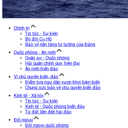
Chính trị
Tin tức - Sự kiện
Bộ đội Cụ Hồ
Bảo vệ nền tảng tư tưởng của Đảng
Quốc phòng - An ninh
Quân sự - Quốc phòng
Hải quân chính quy, hiện đại
An ninh biển đảo
Vì chủ quyền biển, đảo
Điểm tựa ngư dân vươn khơi bám biển
Chung sức bảo vệ chủ quyền biển đảo
Kinh tế - Xã hội
Tin tức - Sự kiện
Kinh tế - Quốc phòng biển đảo
Từ đất liền đến hải đảo
Đối ngoại
Đối ngoại quốc phòng