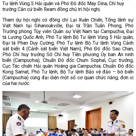
Tư lệnh Vùng 5 Hải quân và Phó Đô đốc May Dina, Chỉ huy
trưởng Căn cứ biển Ream đồng chủ trì hội nghị.
Tham dự hội nghị có đồng chí Lại Xuân Chiến, Tổng lãnh sự
Việt Nam tại Sihanoukville; Đại tá Trần Tuấn Phong, Phó
Trưởng phòng Tùy viên Quân sự Việt Nam tại Campuchia; Đại
tá Lương Quốc Anh, Phó Tư lệnh Bộ Tư lệnh Vùng 5 Hải quân;
Đại tá Phan Duy Cường, Phó Tư lệnh Bộ Tư lệnh Vùng Cảnh
sát biển 4 (Cảnh sát biển Việt Nam); Phó Đô đốc Sao Chan,
Phó Chỉ huy trưởng Sở Chỉ huy Tiền phương Ủy ban An ninh
biển (Campuchia); Chuẩn Đô đốc Chum Sophal, Cục trưởng,
Cục Tác chiến Hải quân Hoàng gia Campuchia; Chuẩn Đô đốc
Kong Samat, Phó Tư lệnh, Bộ Tư lệnh Bảo vệ đảo – bờ biển
(Campuchia) cùng đại diện một số cơ quan chức năng, đơn vị
của hai nước.