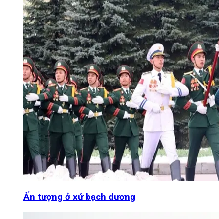
Ấn tượng ở xứ bạch dương