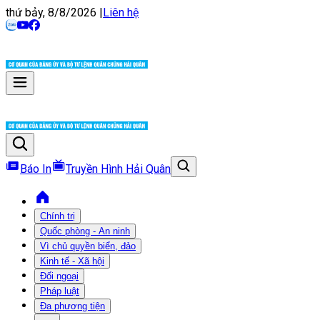
thứ bảy, 8/8/2026
|
Liên hệ
Báo In
Truyền Hình Hải Quân
Chính trị
Quốc phòng - An ninh
Vì chủ quyền biển, đảo
Kinh tế - Xã hội
Đối ngoại
Pháp luật
Đa phương tiện