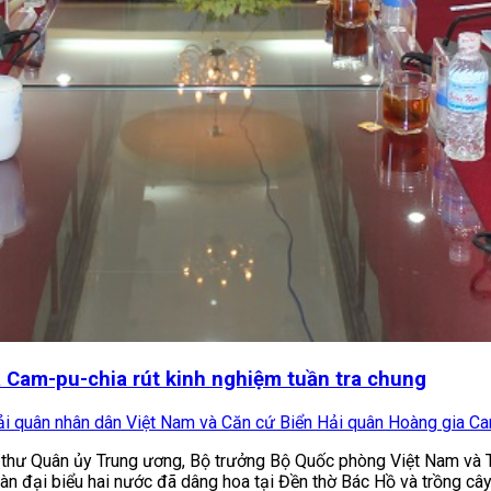
 Cam-pu-chia rút kinh nghiệm tuần tra chung
ải quân nhân dân Việt Nam và Căn cứ Biển Hải quân Hoàng gia Camp
 Bí thư Quân ủy Trung ương, Bộ trưởng Bộ Quốc phòng Việt Nam v
 đại biểu hai nước đã dâng hoa tại Đền thờ Bác Hồ và trồng cây l