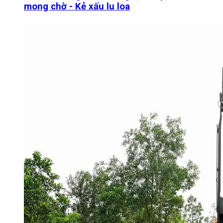
mong chờ - Kẻ xấu lu loa