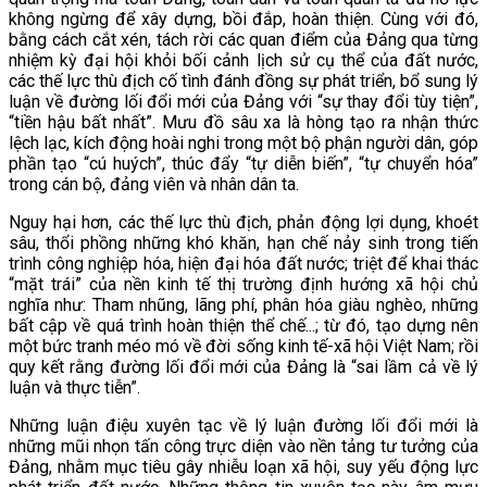
không ngừng để xây dựng, bồi đắp, hoàn thiện. Cùng với đó,
bằng cách cắt xén, tách rời các quan điểm của Đảng qua từng
nhiệm kỳ đại hội khỏi bối cảnh lịch sử cụ thể của đất nước,
các thế lực thù địch cố tình đánh đồng sự phát triển, bổ sung lý
luận về đường lối đổi mới của Đảng với “sự thay đổi tùy tiện”,
“tiền hậu bất nhất”. Mưu đồ sâu xa là hòng tạo ra nhận thức
lệch lạc, kích động hoài nghi trong một bộ phận người dân, góp
phần tạo “cú huých”, thúc đẩy “tự diễn biến”, “tự chuyển hóa”
trong cán bộ, đảng viên và nhân dân ta.
Nguy hại hơn, các thế lực thù địch, phản động lợi dụng, khoét
sâu, thổi phồng những khó khăn, hạn chế nảy sinh trong tiến
trình công nghiệp hóa, hiện đại hóa đất nước; triệt để khai thác
“mặt trái” của nền kinh tế thị trường định hướng xã hội chủ
nghĩa như: Tham nhũng, lãng phí, phân hóa giàu nghèo, những
bất cập về quá trình hoàn thiện thể chế...; từ đó, tạo dựng nên
một bức tranh méo mó về đời sống kinh tế-xã hội Việt Nam; rồi
quy kết rằng đường lối đổi mới của Đảng là “sai lầm cả về lý
luận và thực tiễn”.
Những luận điệu xuyên tạc về lý luận đường lối đổi mới là
những mũi nhọn tấn công trực diện vào nền tảng tư tưởng của
Đảng, nhằm mục tiêu gây nhiễu loạn xã hội, suy yếu động lực