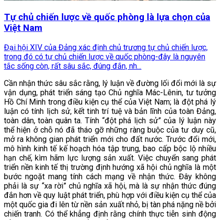
Tự chủ chiến lược về quốc phòng là lựa chọn của
Việt Nam
Đại hội XIV của Đảng xác định chủ trương tự chủ chiến lược,
trong đó có tự chủ chiến lược về quốc phòng-đây là nguyên
tắc sống còn, rất sâu sắc, đúng đắn, nh...
Cần nhận thức sâu sắc rằng, lý luận về đường lối đổi mới là sự
vận dụng, phát triển sáng tạo Chủ nghĩa Mác-Lênin, tư tưởng
Hồ Chí Minh trong điều kiện cụ thể của Việt Nam; là đột phá lý
luận có tính lịch sử, kết tinh trí tuệ và bản lĩnh của toàn Đảng,
toàn dân, toàn quân ta. Tính “đột phá lịch sử” của lý luận này
thể hiện ở chỗ nó đã tháo gỡ những ràng buộc của tư duy cũ,
mở ra không gian phát triển mới cho đất nước. Trước đổi mới,
mô hình kinh tế kế hoạch hóa tập trung, bao cấp bộc lộ nhiều
hạn chế, kìm hãm lực lượng sản xuất. Việc chuyển sang phát
triển nền kinh tế thị trường định hướng xã hội chủ nghĩa là một
bước ngoặt mang tính cách mạng về nhận thức. Đây không
phải là sự “xa rời” chủ nghĩa xã hội, mà là sự nhận thức đúng
đắn hơn về quy luật phát triển, phù hợp với điều kiện cụ thể của
một quốc gia đi lên từ nền sản xuất nhỏ, bị tàn phá nặng nề bởi
chiến tranh. Có thể khẳng định rằng chính thực tiễn sinh động