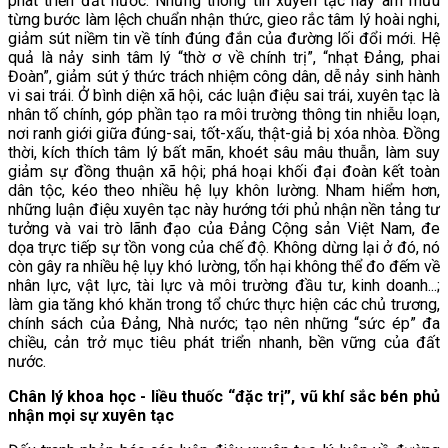
phát triển đất nước. Những thông tin xuyên tạc này âm mưu
từng bước làm lệch chuẩn nhận thức, gieo rắc tâm lý hoài nghi,
giảm sút niềm tin về tính đúng đắn của đường lối đổi mới. Hệ
quả là nảy sinh tâm lý “thờ ơ về chính trị”, “nhạt Đảng, phai
Đoàn”, giảm sút ý thức trách nhiệm công dân, dễ nảy sinh hành
vi sai trái. Ở bình diện xã hội, các luận điệu sai trái, xuyên tạc là
nhân tố chính, góp phần tạo ra môi trường thông tin nhiễu loạn,
nơi ranh giới giữa đúng-sai, tốt-xấu, thật-giả bị xóa nhòa. Đồng
thời, kích thích tâm lý bất mãn, khoét sâu mâu thuẫn, làm suy
giảm sự đồng thuận xã hội; phá hoại khối đại đoàn kết toàn
dân tộc, kéo theo nhiều hệ lụy khôn lường. Nham hiểm hơn,
những luận điệu xuyên tạc này hướng tới phủ nhận nền tảng tư
tưởng và vai trò lãnh đạo của Đảng Cộng sản Việt Nam, đe
dọa trực tiếp sự tồn vong của chế độ. Không dừng lại ở đó, nó
còn gây ra nhiều hệ lụy khó lường, tổn hại không thể đo đếm về
nhân lực, vật lực, tài lực và môi trường đầu tư, kinh doanh...;
làm gia tăng khó khăn trong tổ chức thực hiện các chủ trương,
chính sách của Đảng, Nhà nước; tạo nên những “sức ép” đa
chiều, cản trở mục tiêu phát triển nhanh, bền vững của đất
nước.
Chân lý khoa học - liều thuốc “đặc trị”, vũ khí sắc bén phủ
nhận mọi sự xuyên tạc