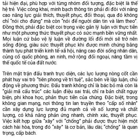
tải hiện đại, phù hợp với từng nhóm đối tượng, đặc biệt là thế
hệ trẻ. Việc công khai, minh bạch thông tin phải đi đôi với nâng
cao năng lực giải thích, thuyết phục, đối thoại, qua đó không
chỉ “nói cho đúng” mà còn “nói để người dân tin và làm theo”.
Đồng thời, phải đặc biệt coi trọng việc gắn lý luận với thực tiễn
như một phương thức thuyết phục có sức mạnh bền vững nhất.
Mọi luận cứ bảo vệ lý luận về đường lối đổi mới sẽ trở nên
sống động, giàu sức thuyết phục khi được minh chứng bằng
thành tựu phát triển kinh tế-xã hội, nâng cao đời sống nhân dân,
củng cố quốc phòng, an ninh, mở rộng đối ngoại, nâng tầm vị
thế quốc tế của đất nước.
Trên mặt trận đấu tranh trực diện, các lực lượng nòng cốt cần
phát huy vai trò “tiên phong về trí tuệ”, sắc bén về lập luận, chủ
động về phương thức. Đấu tranh không chỉ là bác bỏ mà còn là
“giải mã cấu trúc” các luận điệu sai trái, chỉ ra bản chất ngụy
biện, phi khoa học, phản thực tiễn của chúng. Đặc biệt, trong
không gian mạng, nơi thông tin lan truyền theo “cấp số nhân”
cần xây dựng lực lượng đủ mạnh cả về số lượng và chất
lượng, có khả năng phản ứng nhanh, chính xác, thuyết phục.
Việc kết hợp giữa “xây” với “chống” phải được thực hiện một
cách hài hòa, trong đó “xây” là cơ bản, lâu dài; “chống” là quan
trọng, cấp bách.