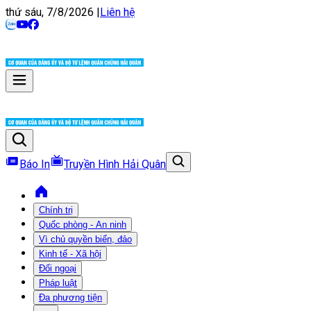
thứ sáu, 7/8/2026
|
Liên hệ
Báo In
Truyền Hình Hải Quân
Chính trị
Quốc phòng - An ninh
Vì chủ quyền biển, đảo
Kinh tế - Xã hội
Đối ngoại
Pháp luật
Đa phương tiện