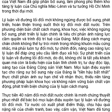
của Việt Nam đã góp phần bổ sung, làm phong phú thêm kho
tàng lý luận của Chủ nghĩa Mác-Lênin và tư tưởng Hồ Chí Minh
trong thời đại mới.
Lý luận về đường lối đổi mới không ngừng được bổ sung, phát
triển, hoàn thiện trong suốt thời kỳ đổi mới đất nước. Trên
phương diện bản chất cách mạng, khoa học, việc không ngừng
bổ sung, phát triển lý luận chính là tiêu chí phản ánh năng lực
cầm quyền và trình độ trí tuệ của Đảng. Một đảng cách mạng
chân chính không thể tự trói mình trong những khuôn mẫu cứng
nhắc, mà phải luôn tự đổi mới, tự chỉnh đốn, nâng cao năng lực
lý luận để đáp ứng yêu cầu lãnh đạo xã hội. Sự phát triển của
lý luận về đường lối đổi mới, do đó, không chỉ là tất yếu khách
quan mà còn là biểu hiện của bản lĩnh chính trị, tư duy độc lập,
sáng tạo của Đảng Cộng sản Việt Nam. Mọi luận điệu xuyên
tạc cho rằng sự bổ sung này của Đảng là “tiền hậu bất nhất”
thực chất phản ánh sự hạn chế về nhận thức, thiếu nền tảng
phương pháp luận khoa học và không nắm vững bản chất vận
động, phát triển biện chứng của lý luận cách mạng.
Thực tiễn 40 năm đổi mới đất nước chính là minh chứng thuyết
phục nhất để bác bỏ mọi luận điệu xuyên tạc lý luận về đường
lối đổi mới. Từ nước có xuất phát điểm thấp, chịu hậu quả
nặng nề của chiến tranh, bao vây, cấm vận, Việt Nam đã từng