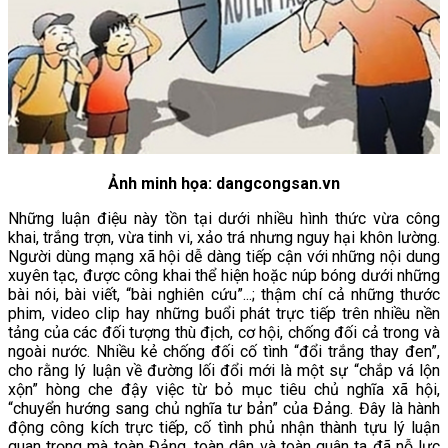
Ảnh minh họa: dangcongsan.vn
Những luận điệu này tồn tại dưới nhiều hình thức vừa công
khai, trắng trợn, vừa tinh vi, xảo trá nhưng nguy hại khôn lường.
Người dùng mạng xã hội dễ dàng tiếp cận với những nội dung
xuyên tạc, được công khai thể hiện hoặc núp bóng dưới những
bài nói, bài viết, “bài nghiên cứu”...; thậm chí cả những thước
phim, video clip hay những buổi phát trực tiếp trên nhiều nền
tảng của các đối tượng thù địch, cơ hội, chống đối cả trong và
ngoài nước. Nhiều kẻ chống đối cố tình “đổi trắng thay đen”,
cho rằng lý luận về đường lối đổi mới là một sự “chắp vá lộn
xộn” hòng che đậy việc từ bỏ mục tiêu chủ nghĩa xã hội,
“chuyển hướng sang chủ nghĩa tư bản” của Đảng. Đây là hành
động công kích trực tiếp, cố tình phủ nhận thành tựu lý luận
quan trọng mà toàn Đảng, toàn dân và toàn quân ta đã nỗ lực