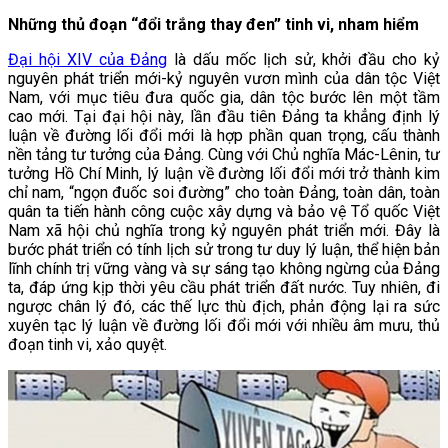
Những thủ đoạn “đổi trắng thay đen” tinh vi, nham hiểm
Đại hội XIV của Đảng
là dấu mốc lịch sử, khởi đầu cho kỷ
nguyên phát triển mới-kỷ nguyên vươn mình của dân tộc Việt
Nam, với mục tiêu đưa quốc gia, dân tộc bước lên một tầm
cao mới. Tại đại hội này, lần đầu tiên Đảng ta khẳng định lý
luận về đường lối đổi mới là hợp phần quan trọng, cấu thành
nền tảng tư tưởng của Đảng. Cùng với Chủ nghĩa Mác-Lênin, tư
tưởng Hồ Chí Minh, lý luận về đường lối đổi mới trở thành kim
chỉ nam, “ngọn đuốc soi đường” cho toàn Đảng, toàn dân, toàn
quân ta tiến hành công cuộc xây dựng và bảo vệ Tổ quốc Việt
Nam xã hội chủ nghĩa trong kỷ nguyên phát triển mới. Đây là
bước phát triển có tính lịch sử trong tư duy lý luận, thể hiện bản
lĩnh chính trị vững vàng và sự sáng tạo không ngừng của Đảng
ta, đáp ứng kịp thời yêu cầu phát triển đất nước. Tuy nhiên, đi
ngược chân lý đó, các thế lực thù địch, phản động lại ra sức
xuyên tạc lý luận về đường lối đổi mới với nhiều âm mưu, thủ
đoạn tinh vi, xảo quyệt.