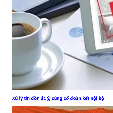
Xử lý tin đồn ác ý, củng cố đoàn kết nội bộ