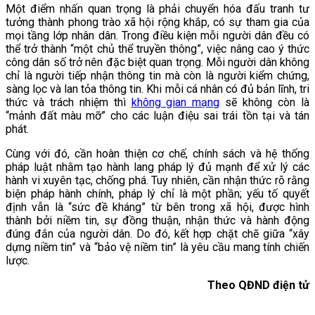
Một điểm nhấn quan trọng là phải chuyển hóa đấu tranh tư
tưởng thành phong trào xã hội rộng khắp, có sự tham gia của
mọi tầng lớp nhân dân. Trong điều kiện mỗi người dân đều có
thể trở thành “một chủ thể truyền thông”, việc nâng cao ý thức
công dân số trở nên đặc biệt quan trọng. Mỗi người dân không
chỉ là người tiếp nhận thông tin mà còn là người kiểm chứng,
sàng lọc và lan tỏa thông tin. Khi mỗi cá nhân có đủ bản lĩnh, tri
thức và trách nhiệm thì
không gian mạng
sẽ không còn là
“mảnh đất màu mỡ” cho các luận điệu sai trái tồn tại và tán
phát.
Cùng với đó, cần hoàn thiện cơ chế, chính sách và hệ thống
pháp luật nhằm tạo hành lang pháp lý đủ mạnh để xử lý các
hành vi xuyên tạc, chống phá. Tuy nhiên, cần nhận thức rõ rằng
biện pháp hành chính, pháp lý chỉ là một phần; yếu tố quyết
định vẫn là “sức đề kháng” từ bên trong xã hội, được hình
thành bởi niềm tin, sự đồng thuận, nhận thức và hành động
đúng đắn của người dân. Do đó, kết hợp chặt chẽ giữa “xây
dựng niềm tin” và “bảo vệ niềm tin” là yêu cầu mang tính chiến
lược.
Theo QĐND điện tử