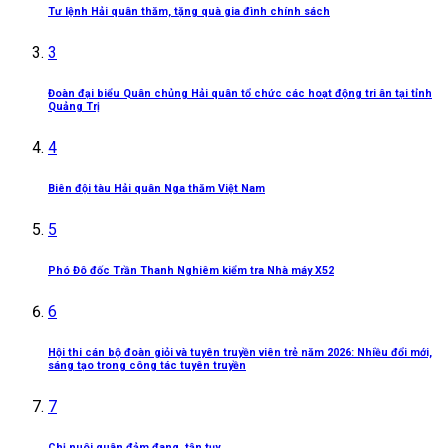
Tư lệnh Hải quân thăm, tặng quà gia đình chính sách
3
Đoàn đại biểu Quân chủng Hải quân tổ chức các hoạt động tri ân tại tỉnh
Quảng Trị
4
Biên đội tàu Hải quân Nga thăm Việt Nam
5
Phó Đô đốc Trần Thanh Nghiêm kiểm tra Nhà máy X52
6
Hội thi cán bộ đoàn giỏi và tuyên truyền viên trẻ năm 2026: Nhiều đổi mới,
sáng tạo trong công tác tuyên truyền
7
Chị nuôi quân đảm đang, tận tụy