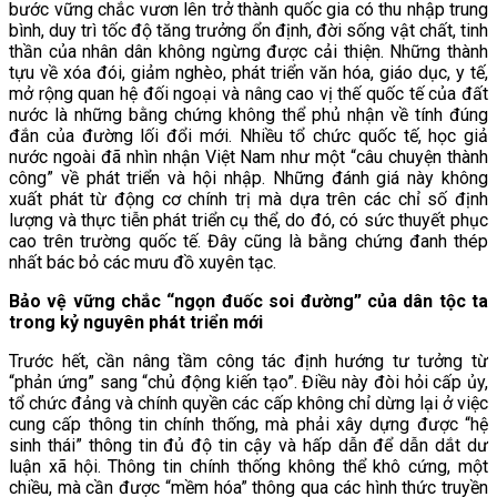
bước vững chắc vươn lên trở thành quốc gia có thu nhập trung
bình, duy trì tốc độ tăng trưởng ổn định, đời sống vật chất, tinh
thần của nhân dân không ngừng được cải thiện. Những thành
tựu về xóa đói, giảm nghèo, phát triển văn hóa, giáo dục, y tế,
mở rộng quan hệ đối ngoại và nâng cao vị thế quốc tế của đất
nước là những bằng chứng không thể phủ nhận về tính đúng
đắn của đường lối đổi mới. Nhiều tổ chức quốc tế, học giả
nước ngoài đã nhìn nhận Việt Nam như một “câu chuyện thành
công” về phát triển và hội nhập. Những đánh giá này không
xuất phát từ động cơ chính trị mà dựa trên các chỉ số định
lượng và thực tiễn phát triển cụ thể, do đó, có sức thuyết phục
cao trên trường quốc tế. Đây cũng là bằng chứng đanh thép
nhất bác bỏ các mưu đồ xuyên tạc.
Bảo vệ vững chắc “ngọn đuốc soi đường” của dân tộc ta
trong kỷ nguyên phát triển mới
Trước hết, cần nâng tầm công tác định hướng tư tưởng từ
“phản ứng” sang “chủ động kiến tạo”. Điều này đòi hỏi cấp ủy,
tổ chức đảng và chính quyền các cấp không chỉ dừng lại ở việc
cung cấp thông tin chính thống, mà phải xây dựng được “hệ
sinh thái” thông tin đủ độ tin cậy và hấp dẫn để dẫn dắt dư
luận xã hội. Thông tin chính thống không thể khô cứng, một
chiều, mà cần được “mềm hóa” thông qua các hình thức truyền