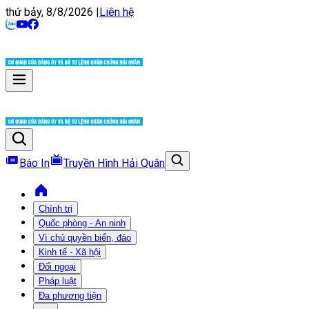
thứ bảy, 8/8/2026
|
Liên hệ
Báo In
Truyền Hình Hải Quân
Chính trị
Quốc phòng - An ninh
Vì chủ quyền biển, đảo
Kinh tế - Xã hội
Đối ngoại
Pháp luật
Đa phương tiện