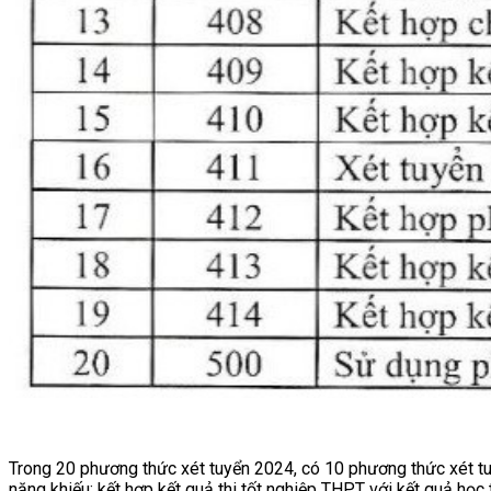
Trong 20 phương thức xét tuyển 2024, có 10 phương thức xét tuy
năng khiếu; kết hợp kết quả thi tốt nghiệp THPT với kết quả học