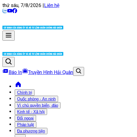
thứ sáu, 7/8/2026
|
Liên hệ
Báo In
Truyền Hình Hải Quân
Chính trị
Quốc phòng - An ninh
Vì chủ quyền biển, đảo
Kinh tế - Xã hội
Đối ngoại
Pháp luật
Đa phương tiện