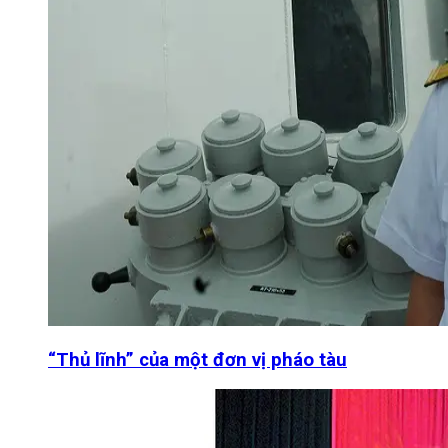
“Thủ lĩnh” của một đơn vị pháo tàu