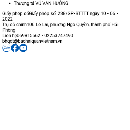
Thượng tá VŨ VĂN HƯỞNG
Giấy phép số
Giấy phép số: 288/GP-BTTTT ngày 10 - 06 -
2022
Trụ sở chính
106 Lê Lai, phường Ngô Quyền, thành phố Hải
Phòng
Liên hệ
069815562 - 02253747490
bhqdt@baohaiquanvietnam.vn