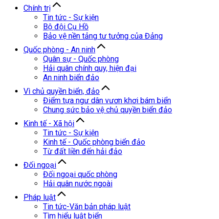
Chính trị
Tin tức - Sự kiện
Bộ đội Cụ Hồ
Bảo vệ nền tảng tư tưởng của Đảng
Quốc phòng - An ninh
Quân sự - Quốc phòng
Hải quân chính quy, hiện đại
An ninh biển đảo
Vì chủ quyền biển, đảo
Điểm tựa ngư dân vươn khơi bám biển
Chung sức bảo vệ chủ quyền biển đảo
Kinh tế - Xã hội
Tin tức - Sự kiện
Kinh tế - Quốc phòng biển đảo
Từ đất liền đến hải đảo
Đối ngoại
Đối ngoại quốc phòng
Hải quân nước ngoài
Pháp luật
Tin tức-Văn bản pháp luật
Tìm hiểu luật biển