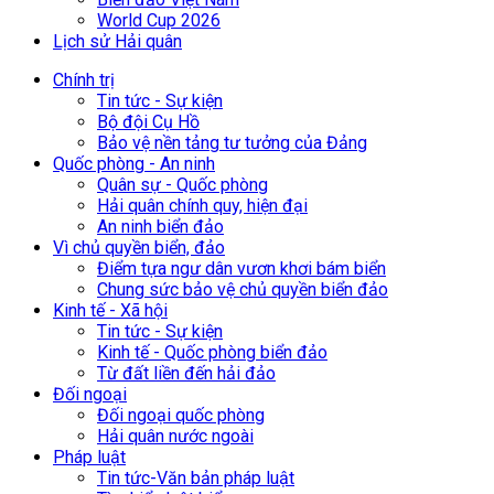
World Cup 2026
Lịch sử Hải quân
Chính trị
Tin tức - Sự kiện
Bộ đội Cụ Hồ
Bảo vệ nền tảng tư tưởng của Đảng
Quốc phòng - An ninh
Quân sự - Quốc phòng
Hải quân chính quy, hiện đại
An ninh biển đảo
Vì chủ quyền biển, đảo
Điểm tựa ngư dân vươn khơi bám biển
Chung sức bảo vệ chủ quyền biển đảo
Kinh tế - Xã hội
Tin tức - Sự kiện
Kinh tế - Quốc phòng biển đảo
Từ đất liền đến hải đảo
Đối ngoại
Đối ngoại quốc phòng
Hải quân nước ngoài
Pháp luật
Tin tức-Văn bản pháp luật