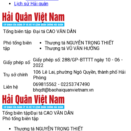
Lịch sử Hải quân
Tổng biên tập
Đại tá CAO VĂN DÂN
Phó tổng biên
Thượng tá NGUYỄN TRỌNG THIẾT
tập
Thượng tá VŨ VĂN HƯỞNG
Giấy phép số: 288/GP-BTTTT ngày 10 - 06 -
Giấy phép số
2022
106 Lê Lai, phường Ngô Quyền, thành phố Hải
Trụ sở chính
Phòng
069815562 - 02253747490
Liên hệ
bhqdt@baohaiquanvietnam.vn
Tổng biên tập
Đại tá CAO VĂN DÂN
Phó tổng biên tập
Thượng tá NGUYỄN TRỌNG THIẾT