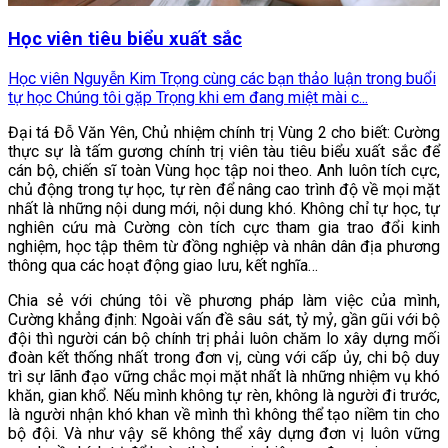
Học viên tiêu biểu xuất sắc
Học viên Nguyễn Kim Trọng cùng các bạn thảo luận trong buổi
tự học Chúng tôi gặp Trọng khi em đang miệt mài c...
Đại tá Đỗ Văn Yên, Chủ nhiệm chính trị Vùng 2 cho biết: Cường
thực sự là tấm gương chính trị viên tàu tiêu biểu xuất sắc để
cán bộ, chiến sĩ toàn Vùng học tập noi theo. Anh luôn tích cực,
chủ động trong tự học, tự rèn để nâng cao trình độ về mọi mặt
nhất là những nội dung mới, nội dung khó. Không chỉ tự học, tự
nghiên cứu mà Cường còn tích cực tham gia trao đổi kinh
nghiệm, học tập thêm từ đồng nghiệp và nhân dân địa phương
thông qua các hoạt động giao lưu, kết nghĩa…
Chia sẻ với chúng tôi về phương pháp làm việc của mình,
Cường khẳng định: Ngoài vấn đề sâu sát, tỷ mỷ, gần gũi với bộ
đội thì người cán bộ chính trị phải luôn chăm lo xây dựng mối
đoàn kết thống nhất trong đơn vị, cùng với cấp ủy, chi bộ duy
trì sự lãnh đạo vững chắc mọi mặt nhất là những nhiệm vụ khó
khăn, gian khổ. Nếu mình không tự rèn, không là người đi trước,
là người nhận khó khan về mình thì không thể tạo niềm tin cho
bộ đội. Và như vậy sẽ không thể xây dựng đơn vị luôn vững