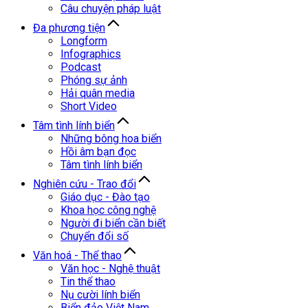
Câu chuyện pháp luật
Đa phương tiện
Longform
Infographics
Podcast
Phóng sự ảnh
Hải quân media
Short Video
Tâm tình lính biển
Những bông hoa biển
Hồi âm bạn đọc
Tâm tình lính biển
Nghiên cứu - Trao đổi
Giáo dục - Đào tạo
Khoa học công nghệ
Người đi biển cần biết
Chuyển đổi số
Văn hoá - Thể thao
Văn học - Nghệ thuật
Tin thể thao
Nụ cười lính biển
Biển đảo Việt Nam