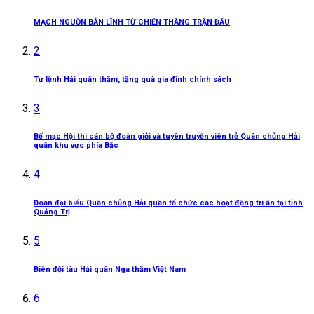
MẠCH NGUỒN BẢN LĨNH TỪ CHIẾN THẮNG TRẬN ĐẦU
2
Tư lệnh Hải quân thăm, tặng quà gia đình chính sách
3
Bế mạc Hội thi cán bộ đoàn giỏi và tuyên truyền viên trẻ Quân chủng Hải
quân khu vực phía Bắc
4
Đoàn đại biểu Quân chủng Hải quân tổ chức các hoạt động tri ân tại tỉnh
Quảng Trị
5
Biên đội tàu Hải quân Nga thăm Việt Nam
6