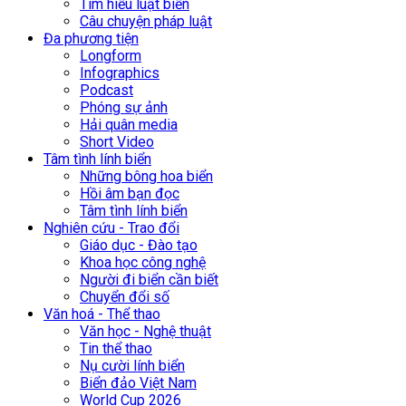
Tìm hiểu luật biển
Câu chuyện pháp luật
Đa phương tiện
Longform
Infographics
Podcast
Phóng sự ảnh
Hải quân media
Short Video
Tâm tình lính biển
Những bông hoa biển
Hồi âm bạn đọc
Tâm tình lính biển
Nghiên cứu - Trao đổi
Giáo dục - Đào tạo
Khoa học công nghệ
Người đi biển cần biết
Chuyển đổi số
Văn hoá - Thể thao
Văn học - Nghệ thuật
Tin thể thao
Nụ cười lính biển
Biển đảo Việt Nam
World Cup 2026