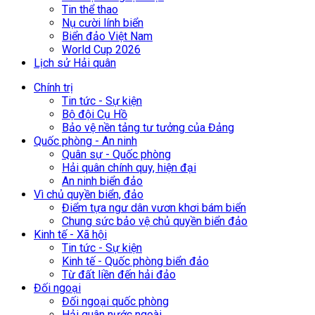
Tin thể thao
Nụ cười lính biển
Biển đảo Việt Nam
World Cup 2026
Lịch sử Hải quân
Chính trị
Tin tức - Sự kiện
Bộ đội Cụ Hồ
Bảo vệ nền tảng tư tưởng của Đảng
Quốc phòng - An ninh
Quân sự - Quốc phòng
Hải quân chính quy, hiện đại
An ninh biển đảo
Vì chủ quyền biển, đảo
Điểm tựa ngư dân vươn khơi bám biển
Chung sức bảo vệ chủ quyền biển đảo
Kinh tế - Xã hội
Tin tức - Sự kiện
Kinh tế - Quốc phòng biển đảo
Từ đất liền đến hải đảo
Đối ngoại
Đối ngoại quốc phòng
Hải quân nước ngoài