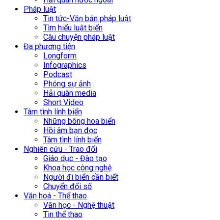
Pháp luật
Tin tức-Văn bản pháp luật
Tìm hiểu luật biển
Câu chuyện pháp luật
Đa phương tiện
Longform
Infographics
Podcast
Phóng sự ảnh
Hải quân media
Short Video
Tâm tình lính biển
Những bông hoa biển
Hồi âm bạn đọc
Tâm tình lính biển
Nghiên cứu - Trao đổi
Giáo dục - Đào tạo
Khoa học công nghệ
Người đi biển cần biết
Chuyển đổi số
Văn hoá - Thể thao
Văn học - Nghệ thuật
Tin thể thao