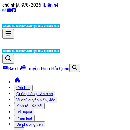
chủ nhật, 9/8/2026
|
Liên hệ
Báo In
Truyền Hình Hải Quân
Chính trị
Quốc phòng - An ninh
Vì chủ quyền biển, đảo
Kinh tế - Xã hội
Đối ngoại
Pháp luật
Đa phương tiện