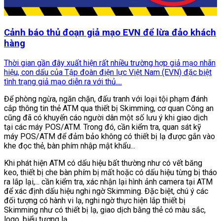
Cảnh báo thủ đoạn giả mạo EVN để lừa đảo khách
hàng
Thời gian gần đây xuất hiện rất nhiều trường hợp giả mạo nhãn
hiệu, con dấu của Tập đoàn điện lực Việt Nam (EVN) đặc biệt
tình trạng giả mạo diễn ra với thủ....
Để phòng ngừa, ngăn chặn, đấu tranh với loại tội phạm đánh
cắp thông tin thẻ ATM qua thiết bị Skimming, cơ quan Công an
cũng đã có khuyến cáo người dân một số lưu ý khi giao dịch
tại các máy POS/ATM. Trong đó, cần kiểm tra, quan sát kỹ
máy POS/ATM để đảm bảo không có thiết bị lạ được gắn vào
khe đọc thẻ, bàn phím nhập mật khẩu...
Khi phát hiện ATM có dấu hiệu bất thường như có vết băng
keo, thiết bị che bàn phím bị mất hoặc có dấu hiệu từng bị tháo
ra lắp lại,... cần kiểm tra, xác nhận lại hình ảnh camera tại ATM
để xác định dấu hiệu nghi ngờ Skimming. Đặc biệt, chú ý các
đối tượng có hành vi lạ, nghi ngờ thực hiện lắp thiết bị
Skimming như có thiết bị lạ, giao dịch bằng thẻ có màu sắc,
logo, biểu tượng lạ,...