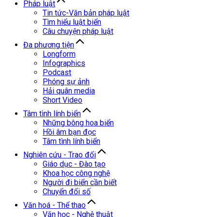
Pháp luật
Tin tức-Văn bản pháp luật
Tìm hiểu luật biển
Câu chuyện pháp luật
Đa phương tiện
Longform
Infographics
Podcast
Phóng sự ảnh
Hải quân media
Short Video
Tâm tình lính biển
Những bông hoa biển
Hồi âm bạn đọc
Tâm tình lính biển
Nghiên cứu - Trao đổi
Giáo dục - Đào tạo
Khoa học công nghệ
Người đi biển cần biết
Chuyển đổi số
Văn hoá - Thể thao
Văn học - Nghệ thuật