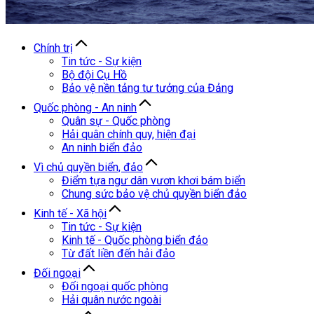
Chính trị
Tin tức - Sự kiện
Bộ đội Cụ Hồ
Bảo vệ nền tảng tư tưởng của Đảng
Quốc phòng - An ninh
Quân sự - Quốc phòng
Hải quân chính quy, hiện đại
An ninh biển đảo
Vì chủ quyền biển, đảo
Điểm tựa ngư dân vươn khơi bám biển
Chung sức bảo vệ chủ quyền biển đảo
Kinh tế - Xã hội
Tin tức - Sự kiện
Kinh tế - Quốc phòng biển đảo
Từ đất liền đến hải đảo
Đối ngoại
Đối ngoại quốc phòng
Hải quân nước ngoài