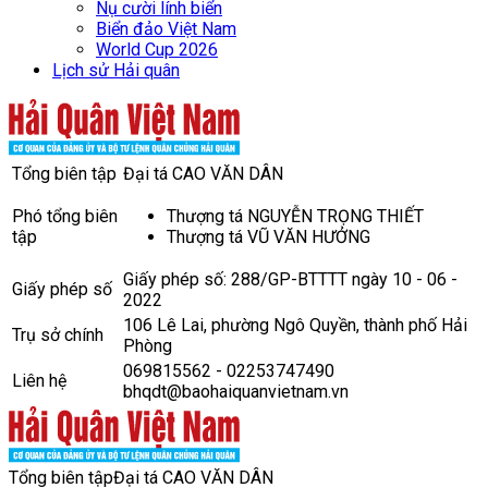
Nụ cười lính biển
Biển đảo Việt Nam
World Cup 2026
Lịch sử Hải quân
Tổng biên tập
Đại tá CAO VĂN DÂN
Phó tổng biên
Thượng tá NGUYỄN TRỌNG THIẾT
tập
Thượng tá VŨ VĂN HƯỞNG
Giấy phép số: 288/GP-BTTTT ngày 10 - 06 -
Giấy phép số
2022
106 Lê Lai, phường Ngô Quyền, thành phố Hải
Trụ sở chính
Phòng
069815562 - 02253747490
Liên hệ
bhqdt@baohaiquanvietnam.vn
Tổng biên tập
Đại tá CAO VĂN DÂN