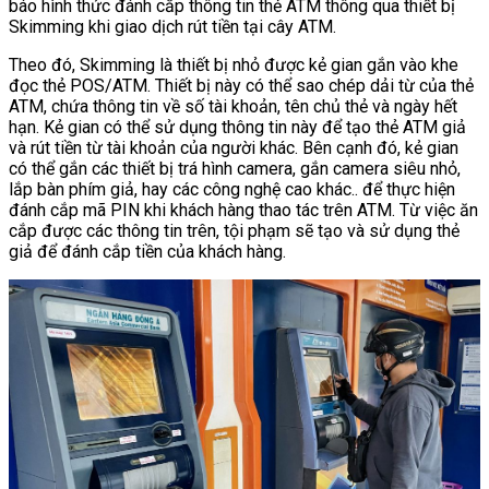
báo hình thức đánh cắp thông tin thẻ ATM thông qua thiết bị
Skimming khi giao dịch rút tiền tại cây ATM.
Theo đó, Skimming là thiết bị nhỏ được kẻ gian gắn vào khe
đọc thẻ POS/ATM. Thiết bị này có thể sao chép dải từ của thẻ
ATM, chứa thông tin về số tài khoản, tên chủ thẻ và ngày hết
hạn. Kẻ gian có thể sử dụng thông tin này để tạo thẻ ATM giả
và rút tiền từ tài khoản của người khác. Bên cạnh đó, kẻ gian
có thể gắn các thiết bị trá hình camera, gắn camera siêu nhỏ,
lắp bàn phím giả, hay các công nghệ cao khác.. để thực hiện
đánh cắp mã PIN khi khách hàng thao tác trên ATM. Từ việc ăn
cắp được các thông tin trên, tội phạm sẽ tạo và sử dụng thẻ
giả để đánh cắp tiền của khách hàng.