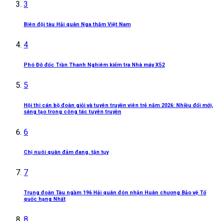
3
Biên đội tàu Hải quân Nga thăm Việt Nam
4
Phó Đô đốc Trần Thanh Nghiêm kiểm tra Nhà máy X52
5
Hội thi cán bộ đoàn giỏi và tuyên truyền viên trẻ năm 2026: Nhiều đổi mới,
sáng tạo trong công tác tuyên truyền
6
Chị nuôi quân đảm đang, tận tụy
7
Trung đoàn Tàu ngầm 196 Hải quân đón nhận Huân chương Bảo vệ Tổ
quốc hạng Nhất
8