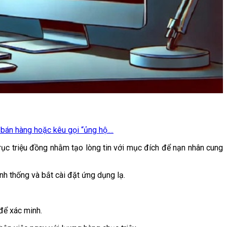
bán hàng hoặc kêu gọi “ủng hộ....
rục triệu đồng nhằm tạo lòng tin với mục đích để nạn nhân cung
h thống và bắt cài đặt ứng dụng lạ.
 để xác minh.