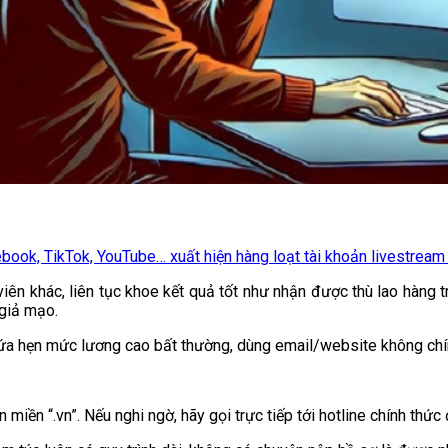
book, TikTok, YouTube… xuất hiện hàng loạt tài khoản livestream 
ên khác, liên tục khoe kết quả tốt như nhận được thù lao hàng t
 giả mạo.
hứa hẹn mức lương cao bất thường, dùng email/website không chín
miền “.vn”. Nếu nghi ngờ, hãy gọi trực tiếp tới hotline chính thức