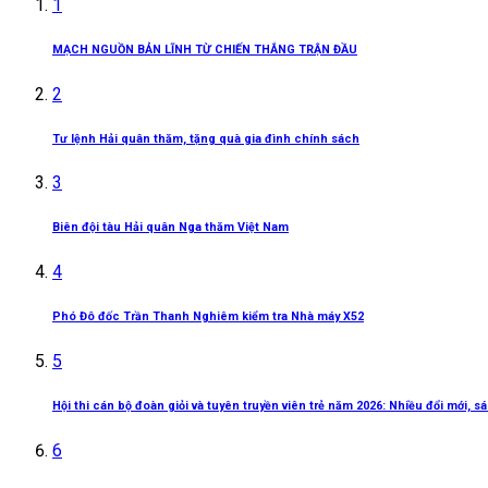
1
MẠCH NGUỒN BẢN LĨNH TỪ CHIẾN THẮNG TRẬN ĐẦU
2
Tư lệnh Hải quân thăm, tặng quà gia đình chính sách
3
Biên đội tàu Hải quân Nga thăm Việt Nam
4
Phó Đô đốc Trần Thanh Nghiêm kiểm tra Nhà máy X52
5
Hội thi cán bộ đoàn giỏi và tuyên truyền viên trẻ năm 2026: Nhiều đổi mới, 
6