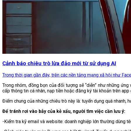
Cảnh báo chiêu trò lừa đảo mới từ sử dụng AI
Trong thời gian gần đây, trên các nền tảng mạng xã hội như Face
Trong nhóm, đồng bọn của đối tượng sẽ “diễn” như những ứng vi
cấp thông tin cá nhân, nạp tiền hoặc đăng ký tài khoản trên app
Điểm chung của những chiêu trò này là: tuyển dụng quá nhanh, 
Để tránh rơi vào bẫy của kẻ xấu, người tìm việc cần lưu ý:
-Kiểm tra kỹ email và website: doanh nghiệp lớn thường dùng tên 