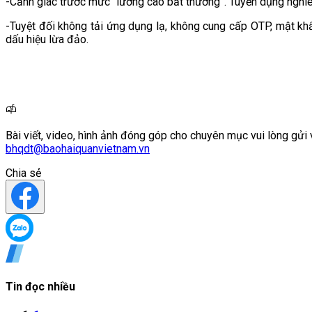
-Cảnh giác trước mức “lương cao bất thường”. Tuyển dụng nghiêm
-Tuyệt đối không tải ứng dụng lạ, không cung cấp OTP, mật khẩ
dấu hiệu lừa đảo.
Bài viết, video, hình ảnh đóng góp cho chuyên mục vui lòng gửi 
bhqdt@baohaiquanvietnam.vn
Chia sẻ
Tin đọc nhiều