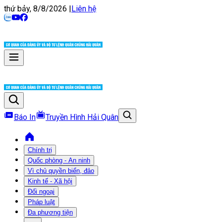
thứ bảy, 8/8/2026
|
Liên hệ
Báo In
Truyền Hình Hải Quân
Chính trị
Quốc phòng - An ninh
Vì chủ quyền biển, đảo
Kinh tế - Xã hội
Đối ngoại
Pháp luật
Đa phương tiện