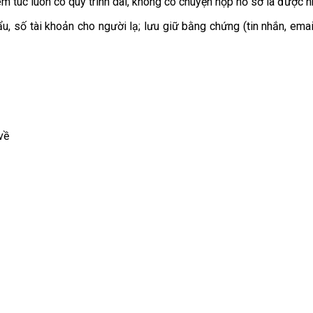
 túc luôn có quy trình dài, không có chuyện nộp hồ sơ là được nh
u, số tài khoản cho người lạ; lưu giữ bằng chứng (tin nhắn, emai
về