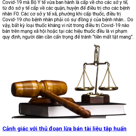
Covid-19 mà Bộ Y tế vừa ban hành là cấp về cho các sở y tế,
từ đó sở y tế cấp về các quận, huyện để điều trị cho các bệnh
nhân F0. Các cơ sở y tế xã, phường khi cấp thuốc, điều trị
Covid-19 cho bệnh nhân phải có sự đồng ý của bệnh nhân... Do
vậy, bất kỳ loại thuốc kháng vi rút trong điều trị Covid-19 nào
bán trên mạng xã hội hoặc tại các hiệu thuốc đều là vi phạm
quy định, người dân cần cẩn trọng để tránh “tiền mất tật mang”.
Cảnh giác với thủ đoạn lừa bán tài liệu tập huấn