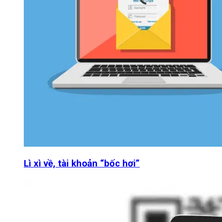
Lì xì về, tài khoản “bốc hơi”