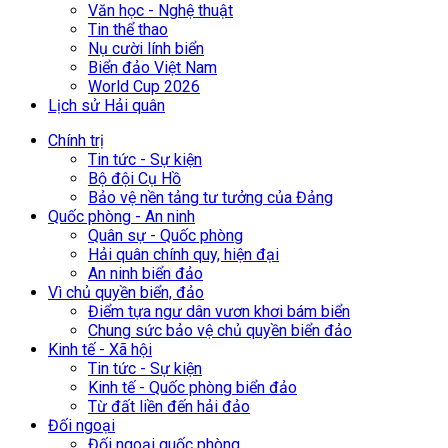
Văn học - Nghệ thuật
Tin thể thao
Nụ cười lính biển
Biển đảo Việt Nam
World Cup 2026
Lịch sử Hải quân
Chính trị
Tin tức - Sự kiện
Bộ đội Cụ Hồ
Bảo vệ nền tảng tư tưởng của Đảng
Quốc phòng - An ninh
Quân sự - Quốc phòng
Hải quân chính quy, hiện đại
An ninh biển đảo
Vì chủ quyền biển, đảo
Điểm tựa ngư dân vươn khơi bám biển
Chung sức bảo vệ chủ quyền biển đảo
Kinh tế - Xã hội
Tin tức - Sự kiện
Kinh tế - Quốc phòng biển đảo
Từ đất liền đến hải đảo
Đối ngoại
Đối ngoại quốc phòng