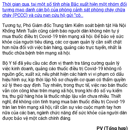
Thời gian qua, tại một số tỉnh phía Bắc xuất hiện một nhóm đối
tượng mạo danh cán bộ của phòng cảnh sát phòng cháy chữa
cháy (PCCC) và cứu nạn cứu hộ gửi "cô...
Tương tự, Phó Giám đốc Trung tâm Kiểm soát bệnh tật Hà Nội
Khổng Minh Tuấn cũng cảnh báo người dân không nên tự ý
mua thuốc điều trị Covid-19 trên mạng xã hội. Để bảo vệ sức
khỏe của người tiêu dùng, các cơ quan quản lý cần siết chặt
hơn nữa đối với việc bán hàng, quảng cáo trực tuyến, nhất là
thuốc chữa bệnh trên mạng xã hội.
Bộ Y tế đã yêu cầu các đơn vị thanh tra tăng cường quản lý
việc kinh doanh, quảng cáo thuốc điều trị Covid-19 không rõ
nguồn gốc, xuất xứ, nếu phát hiện các hành vi vi phạm có dấu
hiệu hình sự, kịp thời lập hồ sơ chuyển cơ quan có thẩm quyền
xử lý theo quy định. Tuy nhiên, trong thực tế, việc rao bán thuốc
vẫn còn công khai trên mạng xã hội, trong khi đó số vụ kiểm
tra, thu giữ hàng hóa là thuốc nhập lậu vẫn chưa nhiều. Thiết
nghĩ, để không còn tình trạng mua bán thuốc điều trị Covid-19
tràn lan trên mạng xã hội, rất cần sự vào cuộc mạnh tay hơn
nữa của các ban, ngành chức năng để sức khỏe của người dân
được bảo vệ một cách chính đáng.
PV (Tổng hợp)