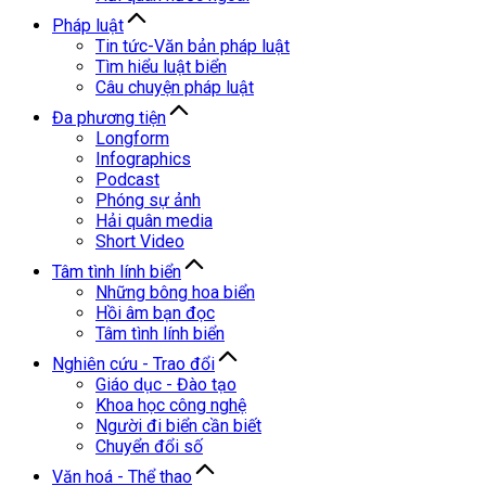
Pháp luật
Tin tức-Văn bản pháp luật
Tìm hiểu luật biển
Câu chuyện pháp luật
Đa phương tiện
Longform
Infographics
Podcast
Phóng sự ảnh
Hải quân media
Short Video
Tâm tình lính biển
Những bông hoa biển
Hồi âm bạn đọc
Tâm tình lính biển
Nghiên cứu - Trao đổi
Giáo dục - Đào tạo
Khoa học công nghệ
Người đi biển cần biết
Chuyển đổi số
Văn hoá - Thể thao