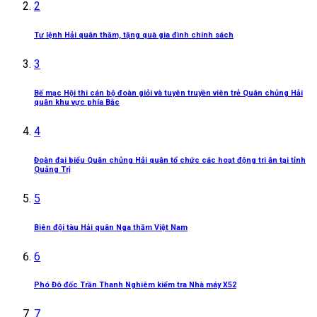
2
Tư lệnh Hải quân thăm, tặng quà gia đình chính sách
3
Bế mạc Hội thi cán bộ đoàn giỏi và tuyên truyền viên trẻ Quân chủng Hải
quân khu vực phía Bắc
4
Đoàn đại biểu Quân chủng Hải quân tổ chức các hoạt động tri ân tại tỉnh
Quảng Trị
5
Biên đội tàu Hải quân Nga thăm Việt Nam
6
Phó Đô đốc Trần Thanh Nghiêm kiểm tra Nhà máy X52
7