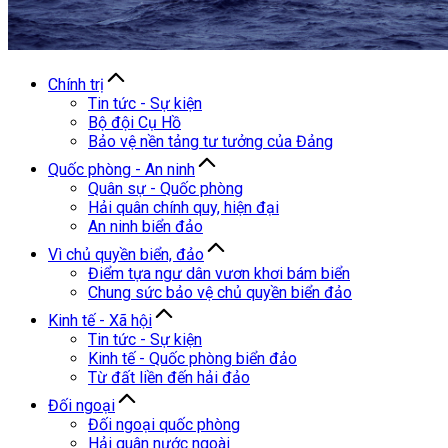
Chính trị
Tin tức - Sự kiện
Bộ đội Cụ Hồ
Bảo vệ nền tảng tư tưởng của Đảng
Quốc phòng - An ninh
Quân sự - Quốc phòng
Hải quân chính quy, hiện đại
An ninh biển đảo
Vì chủ quyền biển, đảo
Điểm tựa ngư dân vươn khơi bám biển
Chung sức bảo vệ chủ quyền biển đảo
Kinh tế - Xã hội
Tin tức - Sự kiện
Kinh tế - Quốc phòng biển đảo
Từ đất liền đến hải đảo
Đối ngoại
Đối ngoại quốc phòng
Hải quân nước ngoài