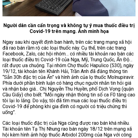
Người dân cần cẩn trọng và không tự ý mua thuốc điều trị
Covid-19 trên mạng. Ảnh minh họa
Ngay sau khi quyết định ban hành, trên các trang mạng xã hội
đã rao bán rầm rộ các loại thuốc này. Cụ thể, trên các trang
Facebook, Zalo, các hội nhóm… có nhiều tài khoản rao bán các
loại thuốc điều trị Covid-19 của Nga, Mỹ, Trung Quốc, Ấn Độ…
rất được ưa chuộng. Tại nhóm Chợ thuốc Hapulico (530), ngày
19/12, tài khoản tên Khánh Hải, Trần Anh đã đăng thông tin
“Sẵn 30h đặc trị của Ấn” và hình ảnh của lọ thuốc Molnupiravir.
Phía dưới phần bình luận có hàng chục người nhắn tin hỏi giá
và nhận báo giá... Chị Nguyễn Thu Huyền, phố Dịch Vọng (quận
Cầu Giấy) cho biết: “Mỗi ngày nhận thông tin số ca F0 tăng cao
tôi lại lo lắng. Do vậy, tôi đã tìm mua các loại thuốc điều trị
Covid-19 để phòng khi gia đình có người có triệu chứng thì
uống”.
Các loại thuốc đặc trị của Nga cũng được rao bán khá nhiều.
Tài khoản tên Tạ Thị Nhung rao bán ngày 18/12 trên mạng xã
hội kèm hình ảnh hộp thuốc Arbidol 200mg của Nga với công