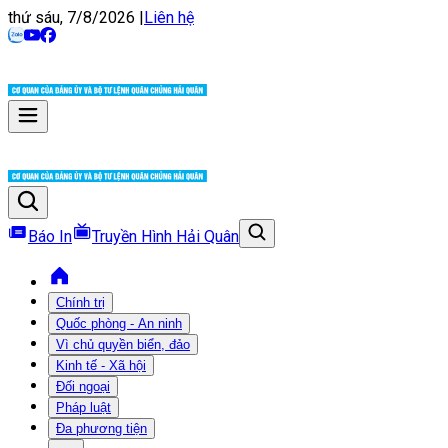
thứ sáu, 7/8/2026
|
Liên hệ
Báo In
Truyền Hình Hải Quân
Chính trị
Quốc phòng - An ninh
Vì chủ quyền biển, đảo
Kinh tế - Xã hội
Đối ngoại
Pháp luật
Đa phương tiện