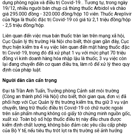
dụng phòng ngừa và điều trị Covid-19… Tương tự, trong ngày
19/12, nhiều người bán chụp cả thùng thuốc Arbidol và chào
giá 295.000 đồng - 320.000 đồng/hộp 10 viên. Thuốc Areplivir
của Nga là thuốc đặc trị Covid-19 có giá từ 2,1 triệu đồng/hộp
- 2,5 triệu đồng/hộp.
Liên quan đến việc mua bán thuốc tràn lan trên mạng xã hội,
Cục Quản lý thị trường Hà Nội cho biết, thời gian gần đây, Cục
thực hiện kiểm tra 4 vụ việc liên quan đến mặt hàng thuốc đặc
trị Covid-19, trong đó đã xử phạt 1 vụ với mức phạt 70 triệu
đồng vì kinh doanh hàng hóa nhập lậu là thuốc; 3 vụ việc còn
lại đang chuyển đến cơ quan điều tra, làm rõ để xử lý theo quy
định của pháp luật.
Người dân cần cẩn trọng
Đại tá Trần Anh Tuấn, Trưởng phòng Cảnh sát môi trường
(Công an thành phố Hà Nội) cho biết, thời gian qua, đơn vị đã
phối hợp với Cục Quản lý thị trường kiểm tra, thu giữ 3 vụ vận
chuyển, tàng trữ thuốc điều trị Covid-19 có chữ nước ngoài
trên sản phẩm nhưng không có giấy tờ chứng minh nguồn gốc,
xuất xứ. Toàn bộ số hộp thuốc điều trị này đều chưa được
kiểm định chất lượng, không bảo đảm các yêu cầu cấp phép
của Bộ Y tế, nếu tiêu thụ trót lọt ra thị trường sẽ ảnh hưởng