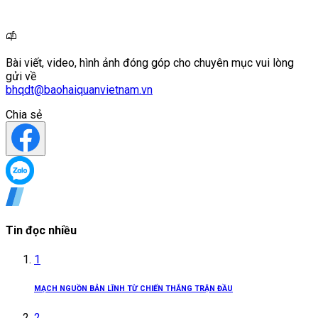
Bài viết, video, hình ảnh đóng góp cho chuyên mục vui lòng
gửi về
bhqdt@baohaiquanvietnam.vn
Chia sẻ
Tin đọc nhiều
1
MẠCH NGUỒN BẢN LĨNH TỪ CHIẾN THẮNG TRẬN ĐẦU
2