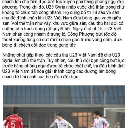
nhanh lên cho tiền đạo bứt tốc xuyên phá hàng phòng ngự đối
phương. Trong khi đó, U23 Syria nhập cuộc khá thận trọng chứ
không tổ chức tấn công nhanh. Họ cũng bố trí lùi sâu về sân
nhà để đánh chặn khi U23 Việt Nam đưa bóng qua vạch giữa
sân. Với thế trận như vậy, khu vực giữa sân, cầu thủ hai đội có
những pha tranh bóng rất quyết liệt. Ngay ở phút 15, U23 Việt
Nam phản công nhanh ở trung lộ, Công Phượng bứt tốc độ
thoát xuống tung cú dứt điểm chéo góc trước vòng cấm, đưa
bóng đi chệch cột dọc trong gang tấc.
Những phút tiếp theo, các cầu thủ U23 Việt Nam để cho U23
Syria làm chủ thế trận. Tuy nhiên, cầu thủ đội bạn cũng bất lực
trước hàng phòng ngự được tổ chức chặt chẽ, thi đấu bình tĩnh.
U23 Việt Nam đã hóa giải thành công các đường lên bóng
nhanh từ hai cánh của tiền đạo đội bạn.