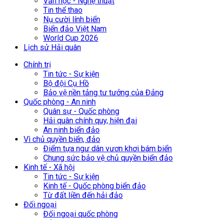
Văn học - Nghệ thuật
Tin thể thao
Nụ cười lính biển
Biển đảo Việt Nam
World Cup 2026
Lịch sử Hải quân
Chính trị
Tin tức - Sự kiện
Bộ đội Cụ Hồ
Bảo vệ nền tảng tư tưởng của Đảng
Quốc phòng - An ninh
Quân sự - Quốc phòng
Hải quân chính quy, hiện đại
An ninh biển đảo
Vì chủ quyền biển, đảo
Điểm tựa ngư dân vươn khơi bám biển
Chung sức bảo vệ chủ quyền biển đảo
Kinh tế - Xã hội
Tin tức - Sự kiện
Kinh tế - Quốc phòng biển đảo
Từ đất liền đến hải đảo
Đối ngoại
Đối ngoại quốc phòng