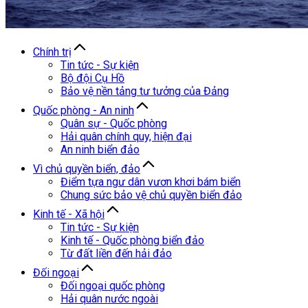
Chính trị
Tin tức - Sự kiện
Bộ đội Cụ Hồ
Bảo vệ nền tảng tư tưởng của Đảng
Quốc phòng - An ninh
Quân sự - Quốc phòng
Hải quân chính quy, hiện đại
An ninh biển đảo
Vì chủ quyền biển, đảo
Điểm tựa ngư dân vươn khơi bám biển
Chung sức bảo vệ chủ quyền biển đảo
Kinh tế - Xã hội
Tin tức - Sự kiện
Kinh tế - Quốc phòng biển đảo
Từ đất liền đến hải đảo
Đối ngoại
Đối ngoại quốc phòng
Hải quân nước ngoài