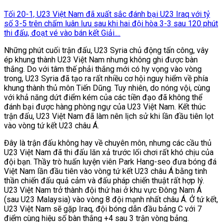
Tối 20-1, U23 Việt Nam đã xuất sắc đánh bại U23 Iraq với tỷ
số 3-5 trên chấm luân lưu sau khi hai đội hòa 3-3 sau 120 phút
thi đấu, đoạt vé vào bán kết Giải....
Những phút cuối trận đấu, U23 Syria chủ động tấn công, vây
ép khung thành U23 Việt Nam nhưng không ghi được bàn
thắng. Do với tâm thế phải thắng mới có hy vọng vào vòng
trong, U23 Syria đã tạo ra rất nhiều cơ hội nguy hiểm về phía
khung thành thủ môn Tiến Dũng. Tuy nhiên, do nóng vội, cùng
với khả năng dứt điểm kém của các tiền đạo đã không thể
đánh bại được hàng phòng ngự của U23 Việt Nam. Kết thúc
trận đấu, U23 Việt Nam đã làm nên lịch sử khi lần đầu tiên lọt
vào vòng tứ kết U23 châu Á.
Đây là trận đấu không hay về chuyên môn, nhưng các cầu thủ
U23 Việt Nam đã thi đấu lăn xả trước lối chơi rất khó chịu của
đội bạn. Thầy trò huấn luyện viên Park Hang-seo đưa bóng đá
Việt Nam lần đầu tiên vào vòng tứ kết U23 châu Á bằng tinh
thần chiến đấu quả cảm và đấu pháp chiến thuật rất hợp lý.
U23 Việt Nam trở thành đội thứ hai ở khu vực Đông Nam Á
(sau U23 Malaysia) vào vòng 8 đội mạnh nhất châu Á. Ở tứ kết,
U23 Việt Nam sẽ gặp Iraq, đội bóng dẫn đầu bảng C với 7
điểm cùng hiệu số bàn thắng +4 sau 3 trận vòng bảng.