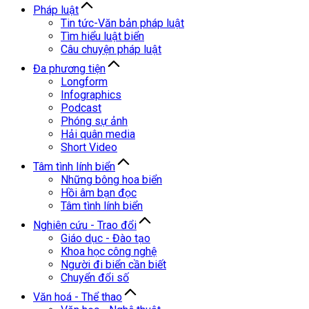
Pháp luật
Tin tức-Văn bản pháp luật
Tìm hiểu luật biển
Câu chuyện pháp luật
Đa phương tiện
Longform
Infographics
Podcast
Phóng sự ảnh
Hải quân media
Short Video
Tâm tình lính biển
Những bông hoa biển
Hồi âm bạn đọc
Tâm tình lính biển
Nghiên cứu - Trao đổi
Giáo dục - Đào tạo
Khoa học công nghệ
Người đi biển cần biết
Chuyển đổi số
Văn hoá - Thể thao