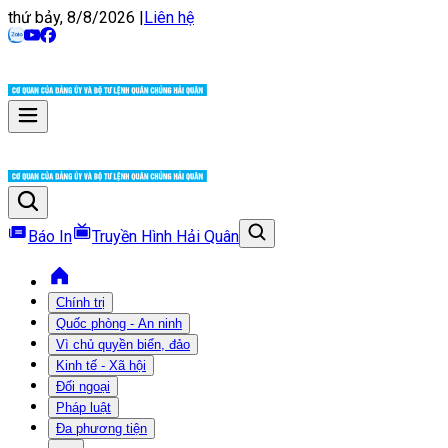
thứ bảy, 8/8/2026
|
Liên hệ
Báo In
Truyền Hình Hải Quân
Chính trị
Quốc phòng - An ninh
Vì chủ quyền biển, đảo
Kinh tế - Xã hội
Đối ngoại
Pháp luật
Đa phương tiện