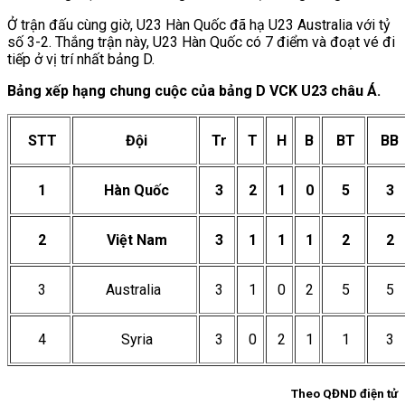
Ở trận đấu cùng giờ, U23 Hàn Quốc đã hạ U23 Australia với tỷ
số 3-2. Thắng trận này, U23 Hàn Quốc có 7 điểm và đoạt vé đi
tiếp ở vị trí nhất bảng D.
Bảng xếp hạng chung cuộc của bảng D VCK U23 châu Á.
STT
Đội
Tr
T
H
B
BT
BB
1
Hàn Quốc
3
2
1
0
5
3
2
Việt Nam
3
1
1
1
2
2
3
Australia
3
1
0
2
5
5
4
Syria
3
0
2
1
1
3
Theo QĐND điện tử