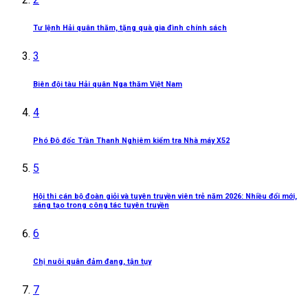
Tư lệnh Hải quân thăm, tặng quà gia đình chính sách
3
Biên đội tàu Hải quân Nga thăm Việt Nam
4
Phó Đô đốc Trần Thanh Nghiêm kiểm tra Nhà máy X52
5
Hội thi cán bộ đoàn giỏi và tuyên truyền viên trẻ năm 2026: Nhiều đổi mới,
sáng tạo trong công tác tuyên truyền
6
Chị nuôi quân đảm đang, tận tụy
7