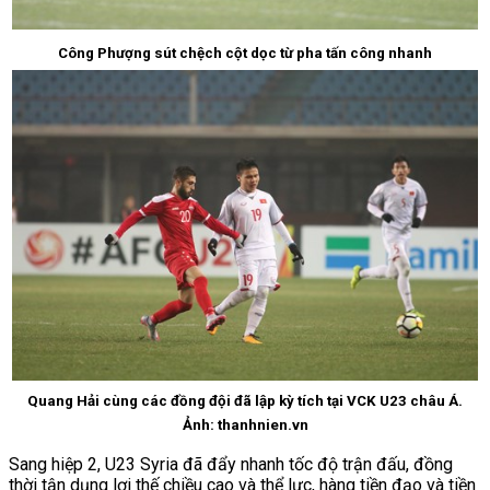
Công Phượng sút chệch cột dọc từ pha tấn công nhanh
Quang Hải cùng các đồng đội đã lập kỳ tích tại VCK U23 châu Á.
Ảnh: thanhnien.vn
Sang hiệp 2, U23 Syria đã đẩy nhanh tốc độ trận đấu, đồng
thời tận dụng lợi thế chiều cao và thể lực, hàng tiền đạo và tiền