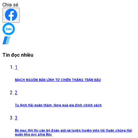
Chia sẻ
Tin đọc nhiều
1
MẠCH NGUỒN BẢN LĨNH TỪ CHIẾN THẮNG TRẬN ĐẦU
2
Tư lệnh Hải quân thăm, tặng quà gia đình chính sách
3
Bế mạc Hội thi cán bộ đoàn giỏi và tuyên truyền viên trẻ Quân chủng Hải
quân khu vực phía Bắc