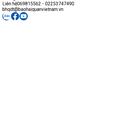
Liên hệ
069815562 - 02253747490
bhqdt@baohaiquanvietnam.vn