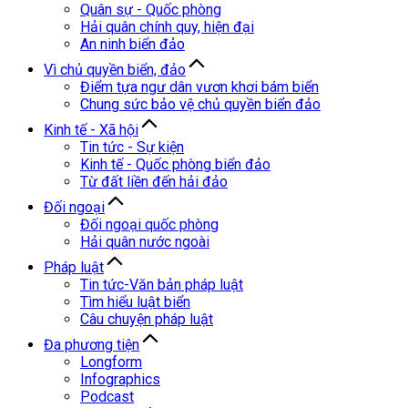
Quân sự - Quốc phòng
Hải quân chính quy, hiện đại
An ninh biển đảo
Vì chủ quyền biển, đảo
Điểm tựa ngư dân vươn khơi bám biển
Chung sức bảo vệ chủ quyền biển đảo
Kinh tế - Xã hội
Tin tức - Sự kiện
Kinh tế - Quốc phòng biển đảo
Từ đất liền đến hải đảo
Đối ngoại
Đối ngoại quốc phòng
Hải quân nước ngoài
Pháp luật
Tin tức-Văn bản pháp luật
Tìm hiểu luật biển
Câu chuyện pháp luật
Đa phương tiện
Longform
Infographics
Podcast