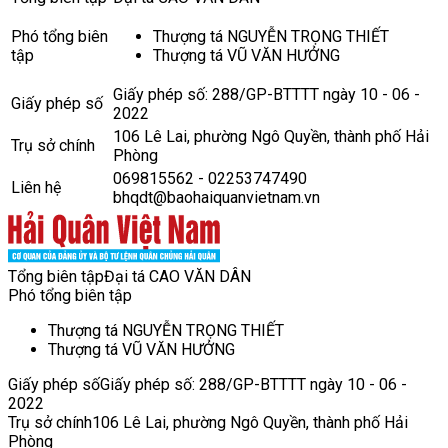
Phó tổng biên
Thượng tá NGUYỄN TRỌNG THIẾT
tập
Thượng tá VŨ VĂN HƯỞNG
Giấy phép số: 288/GP-BTTTT ngày 10 - 06 -
Giấy phép số
2022
106 Lê Lai, phường Ngô Quyền, thành phố Hải
Trụ sở chính
Phòng
069815562 - 02253747490
Liên hệ
bhqdt@baohaiquanvietnam.vn
Tổng biên tập
Đại tá CAO VĂN DÂN
Phó tổng biên tập
Thượng tá NGUYỄN TRỌNG THIẾT
Thượng tá VŨ VĂN HƯỞNG
Giấy phép số
Giấy phép số: 288/GP-BTTTT ngày 10 - 06 -
2022
Trụ sở chính
106 Lê Lai, phường Ngô Quyền, thành phố Hải
Phòng