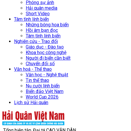
Phóng sự ảnh
Hải quân media
Short Video
Tâm tình lính biển
Những bông hoa biển
Hồi âm bạn đọc
Tâm tình lính biển
Nghiên cứu - Trao đổi
Giáo dục - Đào tạo
Khoa học công nghệ
Người đi biển cần biết
Chuyển đổi số
Văn hoá - Thể thao
Văn học - Nghệ thuật
Tin thể thao
Nụ cười lính biển
Biển đảo Việt Nam
World Cup 2026
Lịch sử Hải quân
Tổng biên tập
Đại tá CAO VĂN DÂN