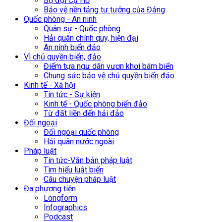
Bộ đội Cụ Hồ
Bảo vệ nền tảng tư tưởng của Đảng
Quốc phòng - An ninh
Quân sự - Quốc phòng
Hải quân chính quy, hiện đại
An ninh biển đảo
Vì chủ quyền biển, đảo
Điểm tựa ngư dân vươn khơi bám biển
Chung sức bảo vệ chủ quyền biển đảo
Kinh tế - Xã hội
Tin tức - Sự kiện
Kinh tế - Quốc phòng biển đảo
Từ đất liền đến hải đảo
Đối ngoại
Đối ngoại quốc phòng
Hải quân nước ngoài
Pháp luật
Tin tức-Văn bản pháp luật
Tìm hiểu luật biển
Câu chuyện pháp luật
Đa phương tiện
Longform
Infographics
Podcast