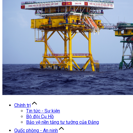
Chính trị
Tin tức - Sự kiện
Bộ đội Cụ Hồ
Bảo vệ nền tảng tư tưởng của Đảng
Quốc phòng - An ninh