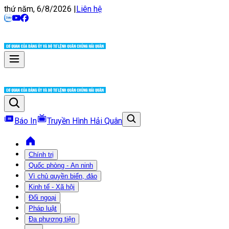
thứ năm, 6/8/2026
|
Liên hệ
Báo In
Truyền Hình Hải Quân
Chính trị
Quốc phòng - An ninh
Vì chủ quyền biển, đảo
Kinh tế - Xã hội
Đối ngoại
Pháp luật
Đa phương tiện