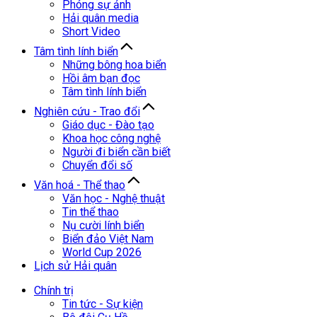
Phóng sự ảnh
Hải quân media
Short Video
Tâm tình lính biển
Những bông hoa biển
Hồi âm bạn đọc
Tâm tình lính biển
Nghiên cứu - Trao đổi
Giáo dục - Đào tạo
Khoa học công nghệ
Người đi biển cần biết
Chuyển đổi số
Văn hoá - Thể thao
Văn học - Nghệ thuật
Tin thể thao
Nụ cười lính biển
Biển đảo Việt Nam
World Cup 2026
Lịch sử Hải quân
Chính trị
Tin tức - Sự kiện