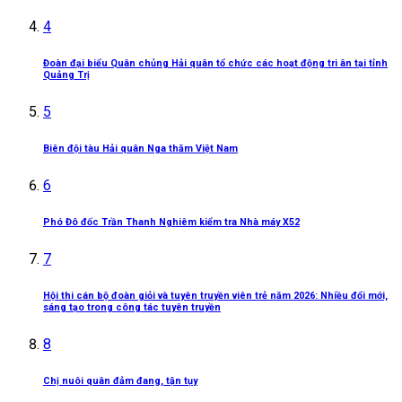
4
Đoàn đại biểu Quân chủng Hải quân tổ chức các hoạt động tri ân tại tỉnh
Quảng Trị
5
Biên đội tàu Hải quân Nga thăm Việt Nam
6
Phó Đô đốc Trần Thanh Nghiêm kiểm tra Nhà máy X52
7
Hội thi cán bộ đoàn giỏi và tuyên truyền viên trẻ năm 2026: Nhiều đổi mới,
sáng tạo trong công tác tuyên truyền
8
Chị nuôi quân đảm đang, tận tụy