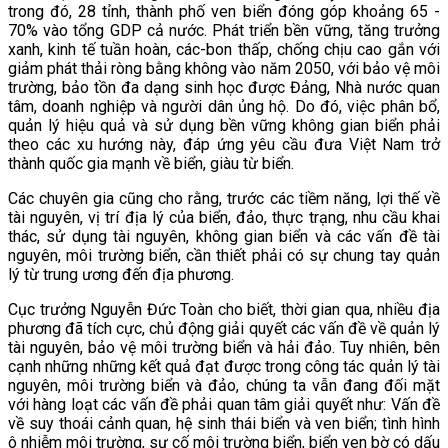
trong đó, 28 tỉnh, thành phố ven biển đóng góp khoảng 65 -
70% vào tổng GDP cả nước. Phát triển bền vững, tăng trưởng
xanh, kinh tế tuần hoàn, các-bon thấp, chống chịu cao gắn với
giảm phát thải ròng bằng không vào năm 2050, với bảo vệ môi
trường, bảo tồn đa dạng sinh học được Đảng, Nhà nước quan
tâm, doanh nghiệp và người dân ủng hộ. Do đó, việc phân bổ,
quản lý hiệu quả và sử dụng bền vững không gian biển phải
theo các xu hướng này, đáp ứng yêu cầu đưa Việt Nam trở
thành quốc gia mạnh về biển, giàu từ biển.
Các chuyên gia cũng cho rằng, trước các tiềm năng, lợi thế về
tài nguyên, vị trí địa lý của biển, đảo, thực trạng, nhu cầu khai
thác, sử dụng tài nguyên, không gian biển và các vấn đề tài
nguyên, môi trường biển, cần thiết phải có sự chung tay quản
lý từ trung ương đến địa phương.
Cục trưởng Nguyễn Đức Toàn cho biết, thời gian qua, nhiều địa
phương đã tích cực, chủ động giải quyết các vấn đề về quản lý
tài nguyên, bảo vệ môi trường biển và hải đảo. Tuy nhiên, bên
cạnh những những kết quả đạt được trong công tác quản lý tài
nguyên, môi trường biển và đảo, chúng ta vẫn đang đối mặt
với hàng loạt các vấn đề phải quan tâm giải quyết như: Vấn đề
về suy thoái cảnh quan, hệ sinh thái biển và ven biển; tình hình
ô nhiễm môi trường, sự cố môi trường biển, biển ven bờ có dấu