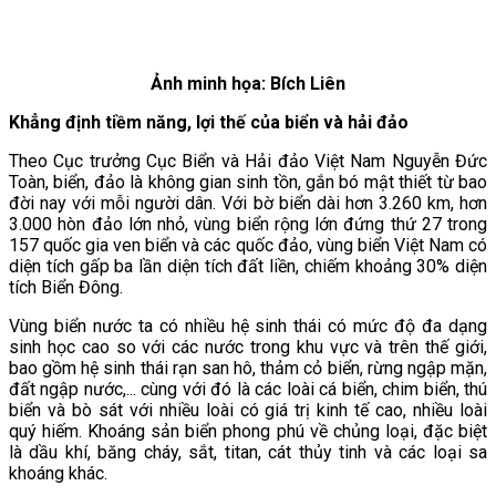
Ảnh minh họa: Bích Liên
Khẳng định tiềm năng, lợi thế của biển và hải đảo
Theo Cục trưởng Cục Biển và Hải đảo Việt Nam Nguyễn Đức
Toàn, biển, đảo là không gian sinh tồn, gắn bó mật thiết từ bao
đời nay với mỗi người dân. Với bờ biển dài hơn 3.260 km, hơn
3.000 hòn đảo lớn nhỏ, vùng biển rộng lớn đứng thứ 27 trong
157 quốc gia ven biển và các quốc đảo, vùng biển Việt Nam có
diện tích gấp ba lần diện tích đất liền, chiếm khoảng 30% diện
tích Biển Đông.
Vùng biển nước ta có nhiều hệ sinh thái có mức độ đa dạng
sinh học cao so với các nước trong khu vực và trên thế giới,
bao gồm hệ sinh thái rạn san hô, thảm cỏ biển, rừng ngập mặn,
đất ngập nước,... cùng với đó là các loài cá biển, chim biển, thú
biển và bò sát với nhiều loài có giá trị kinh tế cao, nhiều loài
quý hiếm. Khoáng sản biển phong phú về chủng loại, đặc biệt
là dầu khí, băng cháy, sắt, titan, cát thủy tinh và các loại sa
khoáng khác.