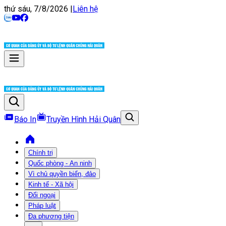
thứ sáu, 7/8/2026
|
Liên hệ
Báo In
Truyền Hình Hải Quân
Chính trị
Quốc phòng - An ninh
Vì chủ quyền biển, đảo
Kinh tế - Xã hội
Đối ngoại
Pháp luật
Đa phương tiện