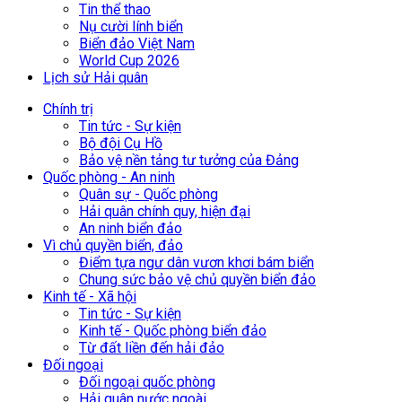
Tin thể thao
Nụ cười lính biển
Biển đảo Việt Nam
World Cup 2026
Lịch sử Hải quân
Chính trị
Tin tức - Sự kiện
Bộ đội Cụ Hồ
Bảo vệ nền tảng tư tưởng của Đảng
Quốc phòng - An ninh
Quân sự - Quốc phòng
Hải quân chính quy, hiện đại
An ninh biển đảo
Vì chủ quyền biển, đảo
Điểm tựa ngư dân vươn khơi bám biển
Chung sức bảo vệ chủ quyền biển đảo
Kinh tế - Xã hội
Tin tức - Sự kiện
Kinh tế - Quốc phòng biển đảo
Từ đất liền đến hải đảo
Đối ngoại
Đối ngoại quốc phòng
Hải quân nước ngoài