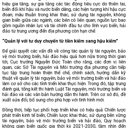
hiệu gia tăng; sự gia tăng các tác động tiêu cực do thiên tai,
biến đổi khí hậu và nước biển dâng, các hiện tượng khí hậu cực
đoan; mâu thuẫn trong khai thác, sử dụng tài nguyên, không
gian biển giữa các ngành, các bên có liên quan; nguồn lực bao
gồm nguồn nhân lực và tài chính đầu tư cho lĩnh vực biển, hải
đảo từ trung ương đến địa phương còn hạn chế.
“Quản lý với tư duy chuyển từ tiền kiểm sang hậu kiểm”
Để giải quyết các vấn đề về công tác quản lý tài nguyên, bảo
vệ môi trường biển, hải đảo hiệu quả hơn nữa trong thời gian
tới, Cục trưởng Nguyễn Đức Toàn cho rằng, các đơn vị liên
quan, các Sở Tài nguyên và Môi trường địa phương cần tiếp
tục tập trung hoàn thiện thể chế, chính sách, hướng dẫn kỹ
thuật về quản lý tài nguyên, bảo vệ môi trường biển và hải đảo
làm cơ sở cho các tỉnh triển khai thực hiện. Trong đó, tập trung
đánh giá, tổng kết thi hành Luật Tài nguyên, môi trường biển và
hải đảo và các văn bản hướng dẫn thi hành. Trên cơ sở đó, đề
xuất sửa đổi, bổ sung cho phù hợp với tình hình mới.
Đồng thời, tiếp tục phối hợp triển khai có hiệu quả Chiến lược
phát triển kinh tế biển; Chiến lược khai thác, sử dụng bền vững
tài nguyên, bảo vệ môi trường biển và hải đảo; Quy hoạch
không gian biển quốc gia thời kỳ 2021-2030, tầm nhìn đến