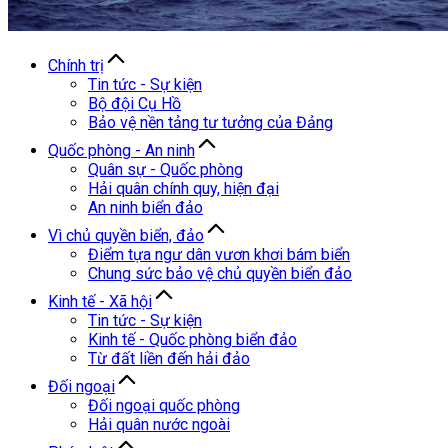
Chính trị
Tin tức - Sự kiện
Bộ đội Cụ Hồ
Bảo vệ nền tảng tư tưởng của Đảng
Quốc phòng - An ninh
Quân sự - Quốc phòng
Hải quân chính quy, hiện đại
An ninh biển đảo
Vì chủ quyền biển, đảo
Điểm tựa ngư dân vươn khơi bám biển
Chung sức bảo vệ chủ quyền biển đảo
Kinh tế - Xã hội
Tin tức - Sự kiện
Kinh tế - Quốc phòng biển đảo
Từ đất liền đến hải đảo
Đối ngoại
Đối ngoại quốc phòng
Hải quân nước ngoài