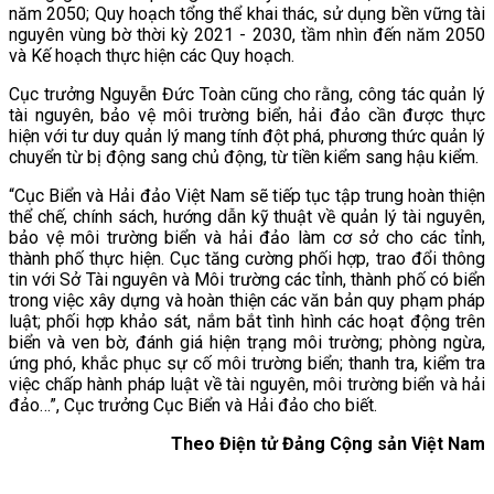
năm 2050; Quy hoạch tổng thể khai thác, sử dụng bền vững tài
nguyên vùng bờ thời kỳ 2021 - 2030, tầm nhìn đến năm 2050
và Kế hoạch thực hiện các Quy hoạch.
Cục trưởng Nguyễn Đức Toàn cũng cho rằng, công tác quản lý
tài nguyên, bảo vệ môi trường biển, hải đảo cần được thực
hiện với tư duy quản lý mang tính đột phá, phương thức quản lý
chuyển từ bị động sang chủ động, từ tiền kiểm sang hậu kiểm.
“Cục Biển và Hải đảo Việt Nam sẽ tiếp tục tập trung hoàn thiện
thể chế, chính sách, hướng dẫn kỹ thuật về quản lý tài nguyên,
bảo vệ môi trường biển và hải đảo làm cơ sở cho các tỉnh,
thành phố thực hiện. Cục tăng cường phối hợp, trao đổi thông
tin với Sở Tài nguyên và Môi trường các tỉnh, thành phố có biển
trong việc xây dựng và hoàn thiện các văn bản quy phạm pháp
luật; phối hợp khảo sát, nắm bắt tình hình các hoạt động trên
biển và ven bờ, đánh giá hiện trạng môi trường; phòng ngừa,
ứng phó, khắc phục sự cố môi trường biển; thanh tra, kiểm tra
việc chấp hành pháp luật về tài nguyên, môi trường biển và hải
đảo…”, Cục trưởng Cục Biển và Hải đảo cho biết.
Theo Điện tử Đảng Cộng sản Việt Nam