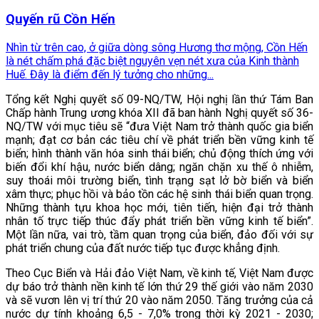
Quyến rũ Cồn Hến
Nhìn từ trên cao, ở giữa dòng sông Hương thơ mộng, Cồn Hến
là nét chấm phá đặc biệt nguyên vẹn nét xưa của Kinh thành
Huế. Đây là điểm đến lý tưởng cho những...
Tổng kết Nghị quyết số 09-NQ/TW, Hội nghị lần thứ Tám Ban
Chấp hành Trung ương khóa XII đã ban hành Nghị quyết số 36-
NQ/TW với mục tiêu sẽ “đưa Việt Nam trở thành quốc gia biển
mạnh; đạt cơ bản các tiêu chí về phát triển bền vững kinh tế
biển; hình thành văn hóa sinh thái biển; chủ động thích ứng với
biến đổi khí hậu, nước biển dâng; ngăn chặn xu thế ô nhiễm,
suy thoái môi trường biển, tình trạng sạt lở bờ biển và biển
xâm thực; phục hồi và bảo tồn các hệ sinh thái biển quan trọng.
Những thành tựu khoa học mới, tiên tiến, hiện đại trở thành
nhân tố trực tiếp thúc đẩy phát triển bền vững kinh tế biển”.
Một lần nữa, vai trò, tầm quan trọng của biển, đảo đối với sự
phát triển chung của đất nước tiếp tục được khẳng định.
Theo Cục Biển và Hải đảo Việt Nam, về kinh tế, Việt Nam được
dự báo trở thành nền kinh tế lớn thứ 29 thế giới vào năm 2030
và sẽ vươn lên vị trí thứ 20 vào năm 2050. Tăng trưởng của cả
nước dự tính khoảng 6,5 - 7,0% trong thời kỳ 2021 - 2030;