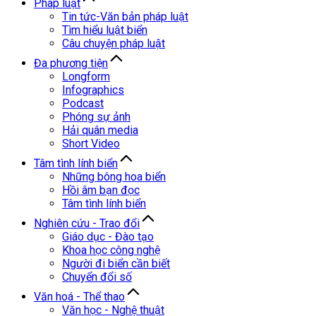
Pháp luật
Tin tức-Văn bản pháp luật
Tìm hiểu luật biển
Câu chuyện pháp luật
Đa phương tiện
Longform
Infographics
Podcast
Phóng sự ảnh
Hải quân media
Short Video
Tâm tình lính biển
Những bông hoa biển
Hồi âm bạn đọc
Tâm tình lính biển
Nghiên cứu - Trao đổi
Giáo dục - Đào tạo
Khoa học công nghệ
Người đi biển cần biết
Chuyển đổi số
Văn hoá - Thể thao
Văn học - Nghệ thuật