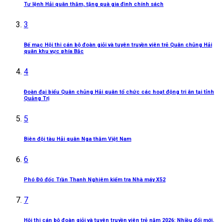
Tư lệnh Hải quân thăm, tặng quà gia đình chính sách
3
Bế mạc Hội thi cán bộ đoàn giỏi và tuyên truyền viên trẻ Quân chủng Hải
quân khu vực phía Bắc
4
Đoàn đại biểu Quân chủng Hải quân tổ chức các hoạt động tri ân tại tỉnh
Quảng Trị
5
Biên đội tàu Hải quân Nga thăm Việt Nam
6
Phó Đô đốc Trần Thanh Nghiêm kiểm tra Nhà máy X52
7
Hội thi cán bộ đoàn giỏi và tuyên truyền viên trẻ năm 2026: Nhiều đổi mới,