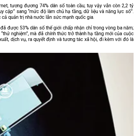
net, tương đương 74% dân số toàn cầu; tuy vậy vẫn còn 2,2 tỷ
uy cập” sang “mức độ làm chủ hạ tầng, dữ liệu và năng lực số”.
úc cả quản trị nhà nước lẫn sức mạnh quốc gia.
h đã được 53% dân số thế giới chấp nhận chỉ trong vòng ba năm;
“thử nghiệm”, mà đã chính thức trở thành hạ tầng mới của cuộc
uất, dịch vụ, ra quyết định và tương tác xã hội, đi kèm với đó là