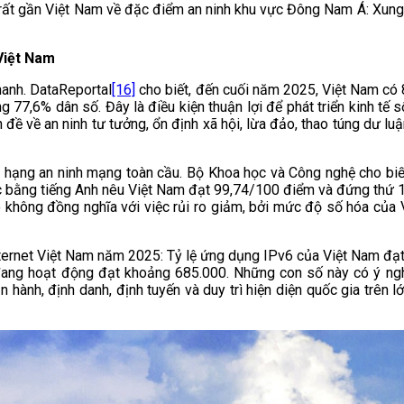
 rất gần Việt Nam về đặc điểm an ninh khu vực Đông Nam Á: Xung 
Việt Nam
anh. DataReportal
[16]
cho biết, đến cuối năm 2025, Việt Nam có 8
g 77,6% dân số. Đây là điều kiện thuận lợi để phát triển kinh tế 
 đề về an ninh tư tưởng, ổn định xã hội, lừa đảo, thao túng dư l
ếp hạng an ninh mạng toàn cầu. Bộ Khoa học và Công nghệ cho biế
 bằng tiếng Anh nêu Việt Nam đạt 99,74/100 điểm và đứng thứ 17
cao không đồng nghĩa với việc rủi ro giảm, bởi mức độ số hóa của
Internet Việt Nam năm 2025: Tỷ lệ ứng dụng IPv6 của Việt Nam đạ
 đang hoạt động đạt khoảng 685.000. Những con số này có ý nghĩ
 hành, định danh, định tuyến và duy trì hiện diện quốc gia trên 