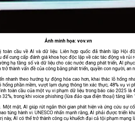
Ảnh minh họa: vov.vn
toàn cầu về AI và dữ liệu. Liên hợp quốc đã thành lập Hội đồ
ầu để cung cấp đánh giá khoa học độc lập về các tác động và rủi 
ường hạ tầng số và dữ liệu cho các nước đang phát triển, AI phục v
m trở thành vấn đề của công bằng phát triển, quyền con người, an 
 nhanh theo hướng tự động hóa cao hơn, khai thác lỗ hổng nhan
lỗ hổng phần mềm, vượt lạm dụng thông tin xác thực; 48% vụ vi 
 bình toàn cầu của một vụ vi phạm dữ liệu trong báo cáo 2025 là
32%, trong khi voice phishing (lừa đảo qua điện thoại) tăng lên
g. Một mặt, AI giúp rút ngắn thời gian phát hiện và ứng cứu sự 
à thao túng hành vi. UNESCO nhấn mạnh rằng, AI phải được triển kh
rị này, AI có thể trở thành công cụ khuếch đại cả tội phạm mạng l