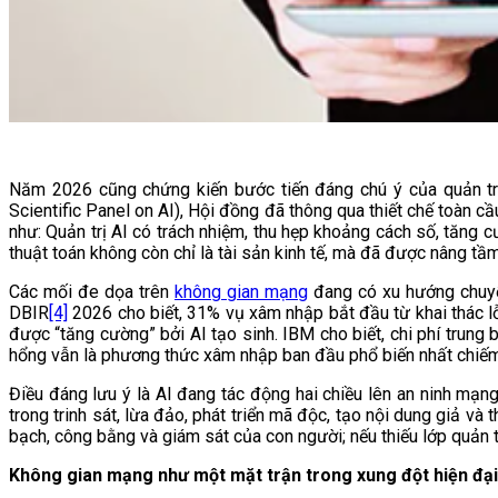
Năm 2026 cũng chứng kiến bước tiến đáng chú ý của quản trị 
Scientific Panel on AI), Hội đồng đã thông qua thiết chế toàn c
như: Quản trị AI có trách nhiệm, thu hẹp khoảng cách số, tăng c
thuật toán không còn chỉ là tài sản kinh tế, mà đã được nâng tầ
Các mối đe dọa trên
không gian mạng
đang có xu hướng chuyển
DBIR
[4]
2026 cho biết, 31% vụ xâm nhập bắt đầu từ khai thác 
được “tăng cường” bởi AI tạo sinh. IBM cho biết, chi phí trung
hổng vẫn là phương thức xâm nhập ban đầu phổ biến nhất chiếm 
Điều đáng lưu ý là AI đang tác động hai chiều lên an ninh mạn
trong trinh sát, lừa đảo, phát triển mã độc, tạo nội dung giả v
bạch, công bằng và giám sát của con người; nếu thiếu lớp quản t
Không gian mạng như một mặt trận trong xung đột hiện đại