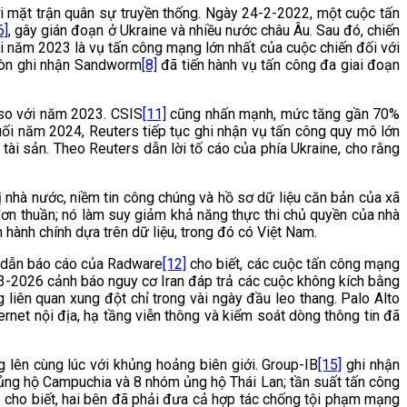
ới mặt trận quân sự truyền thống. Ngày 24-2-2022, một cuộc tấn
6]
, gây gián đoạn ở Ukraine và nhiều nước châu Âu. Sau đó, chiến
i năm 2023 là vụ tấn công mạng lớn nhất của cuộc chiến đối với
 còn ghi nhận Sandworm
[8]
đã tiến hành vụ tấn công đa giai đoạn
so với năm 2023. CSIS
[11]
cũng nhấn mạnh, mức tăng gần 70%
uối năm 2024, Reuters tiếp tục ghi nhận vụ tấn công quy mô lớn
 tài sản. Theo Reuters dẫn lời tố cáo của phía Ukraine, cho rằng
 nhà nước, niềm tin công chúng và hồ sơ dữ liệu căn bản của xã
 đơn thuần; nó làm suy giảm khả năng thực thi chủ quyền của nhà
 hành chính dựa trên dữ liệu, trong đó có Việt Nam.
IS dẫn báo cáo của Radware
[12]
cho biết, các cuộc tấn công mạng
3-2026 cảnh báo nguy cơ Iran đáp trả các cuộc không kích bằng
iên quan xung đột chỉ trong vài ngày đầu leo thang. Palo Alto
ernet nội địa, hạ tầng viễn thông và kiểm soát dòng thông tin đã
 lên cùng lúc với khủng hoảng biên giới. Group-IB
[15]
ghi nhận
ủng hộ Campuchia và 8 nhóm ủng hộ Thái Lan; tần suất tấn công
ó cho biết, hai bên đã phải đưa cả hợp tác chống tội phạm mạng