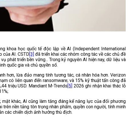
ng khoa học quốc tế độc lập về AI (Independent International
ro của AI. CSTD
[3]
đã triển khai các nhóm công tác về các chủ đề
ụ phát triển bền vững... Trong kỷ nguyên AI hiện nay, dữ liệu và
ninh quốc gia và chủ quyền số.
h hơn, lừa đảo mang tính tương tác, cá nhân hóa hơn. Verizon
phạm có liên quan đến ransomware; và 15% kỹ thuật tấn công đã
 4,44 triệu USD. Mandiant M-Trends
[5]
2026 ghi nhận khai thác lỗ
 11%;
cố; mặt khác, AI cũng làm tăng đáng kể năng lực của đối phương
ai trên nền tảng tôn trọng nhân phẩm, quyền con người, tính minh
ẫn các chiến dịch ảnh hưởng thù địch.