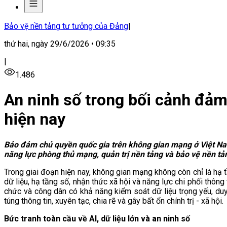
Bảo vệ nền tảng tư tưởng của Đảng
|
thứ hai, ngày 29/6/2026 • 09:35
|
1.486
An ninh số trong bối cảnh đả
hiện nay
Bảo đảm chủ quyền quốc gia trên không gian mạng ở Việt Nam h
năng lực phòng thủ mạng, quản trị nền tảng và bảo vệ nền tản
Trong giai đoạn hiện nay, không gian mạng không còn chỉ là hạ t
dữ liệu, hạ tầng số, nhận thức xã hội và năng lực chi phối thông 
chức và công dân có khả năng kiểm soát dữ liệu trọng yếu, duy 
túng thông tin, xuyên tạc, chia rẽ và gây bất ổn chính trị - xã hội.
Bức tranh toàn cầu về AI, dữ liệu lớn và an ninh số