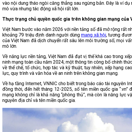
vào nội dung tháo ngòi căng thẳng sau ngừng bắn. Đây là ví dụ
mô vừa nhưng tác động xã hội rất lớn.
Thực trạng chủ quyền quốc gia trên không gian mạng của 
Việt Nam bước vào năm 2026 với nền tảng số đã mở rộng rất nh
khoảng 79 triệu định danh người dùng
mạng xã hội
, tương đươn
của Việt Nam đã dịch chuyển rất sâu lên môi trường số; mọi vấn
mô lớn.
Về năng lực nền tảng, Việt Nam đã đạt vị thế khá cao trong x
ninh mạng toàn cầu năm 2024; một thông tin công bố chính thức
về thể chế, tổ chức, hợp tác và kỹ thuật; tuy nhiên, xếp hạng 
lực, quy trình và văn hóa về an ninh trên không gian mạng.
Về hạ tầng Internet, VNNIC cho biết trong báo cáo tài nguyên 
đồng thời, đến hết tháng 12-2025, số tên miền quốc gia “.vn”
mạng không chỉ là khả năng “phòng thủ”, mà còn là năng lực vận
nguyên địa chỉ và tên miền quốc gia.