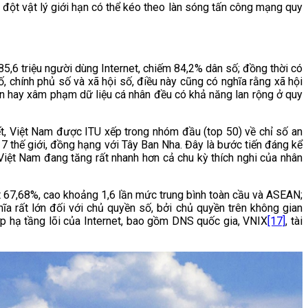
đột vật lý giới hạn có thể kéo theo làn sóng tấn công mạng quy
5,6 triệu người dùng Internet, chiếm 84,2% dân số; đồng thời có
số, chính phủ số và xã hội số, điều này cũng có nghĩa rằng xã hội
uận hay xâm phạm dữ liệu cá nhân đều có khả năng lan rộng ở quy
t, Việt Nam được ITU xếp trong nhóm đầu (top 50) về chỉ số an
 thế giới, đồng hạng với Tây Ban Nha. Đây là bước tiến đáng kể
 Việt Nam đang tăng rất nhanh hơn cả chu kỳ thích nghi của nhân
t 67,68%, cao khoảng 1,6 lần mức trung bình toàn cầu và ASEAN;
a rất lớn đối với chủ quyền số, bởi chủ quyền trên không gian
lớp hạ tầng lõi của Internet, bao gồm DNS quốc gia, VNIX
[17]
, tài