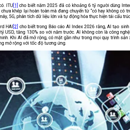
có. ITU
[1]
cho biết năm 2025 đã có khoảng 6 tỷ người dùng Inter
 chưa khép lại hoàn toàn mà đang chuyển từ “có hay không có tr
ây, 5G, phân tích dữ liệu lớn và tự động hóa thực hiện tái cấu tr
ord HAI
[2]
cho biết trong Báo cáo AI Index 2026 rằng, AI tạo sin
tỷ USD, tăng 130% so với năm trước. AI không còn là công nghệ 
ninh. Khi AI đã mở rộng, có mặt gần như trong mọi quy trình sản x
ng mở rộng với tốc độ tương ứng.