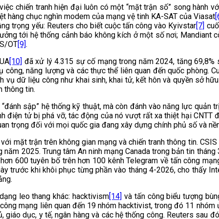
 việc chiến tranh hiện đại luôn có một “mặt trận số” song hành v
iệt hàng chục nghìn modem của mạng vệ tinh KA-SAT của Viasat
[
ầng trọng yếu: Reuters cho biết cuộc tấn công vào Kyivstar
[7]
cuố
ưởng tới hệ thống cảnh báo không kích ở một số nơi; Mandiant
ICS/OT
[9]
.
-UA
[10]
đã xử lý 4.315 sự cố mạng trong năm 2024, tăng 69,8% 
vụ công, năng lượng và các thực thể liên quan đến quốc phòng. C
 vụ dữ liệu công như khai sinh, khai tử, kết hôn và quyền sở hữu
 thông tin.
 “đánh sập” hệ thống kỹ thuật, mà còn đánh vào năng lực quản trị
anh điện tử bị phá vỡ, tác động của nó vượt rất xa thiệt hại CNTT
quan trọng đối với mọi quốc gia đang xây dựng chính phủ số và nền
với mặt trận trên không gian mạng và chiến tranh thông tin. CS
ng năm 2025. Trung tâm An ninh mạng Canada trong bản tin tháng 
hơn 600 tuyên bố trên hơn 100 kênh Telegram về tấn công mạng l
gày trước khi khôi phục từng phần vào tháng 4-2026, cho thấy Int
ảng.
dạng leo thang khác: hacktivism
[14]
và tấn công biểu tượng bùng
 công mạng liên quan đến 19 nhóm hacktivist, trong đó 11 nhóm 
, giáo dục, y tế, ngân hàng và các hệ thống công. Reuters sau đ