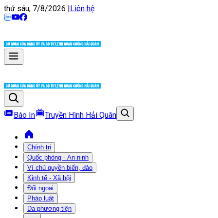
thứ sáu, 7/8/2026
|
Liên hệ
Báo In
Truyền Hình Hải Quân
Chính trị
Quốc phòng - An ninh
Vì chủ quyền biển, đảo
Kinh tế - Xã hội
Đối ngoại
Pháp luật
Đa phương tiện