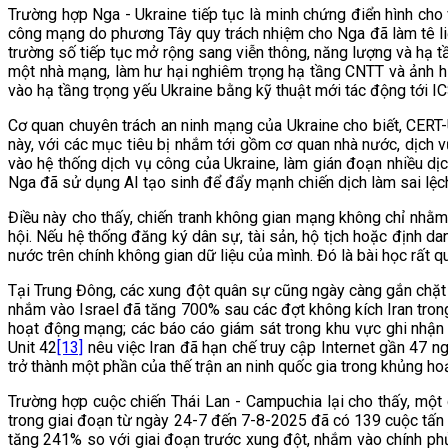
Trường hợp Nga - Ukraine tiếp tục là minh chứng điển hình cho
công mạng do phương Tây quy trách nhiệm cho Nga đã làm tê l
trường số tiếp tục mở rộng sang viễn thông, năng lượng và hạ t
một nhà mạng, làm hư hại nghiêm trọng hạ tầng CNTT và ảnh h
vào hạ tầng trọng yếu Ukraine bằng kỹ thuật mới tác động tới 
Cơ quan chuyên trách an ninh mạng của Ukraine cho biết, CERT
này, với các mục tiêu bị nhắm tới gồm cơ quan nhà nước, dịch 
vào hệ thống dịch vụ công của Ukraine, làm gián đoạn nhiều dịch
Nga đã sử dụng AI tạo sinh để đẩy mạnh chiến dịch làm sai lệch
Điều này cho thấy, chiến tranh không gian mạng không chỉ nhằm
hội. Nếu hệ thống đăng ký dân sự, tài sản, hộ tịch hoặc định d
nước trên chính không gian dữ liệu của mình. Đó là bài học rất 
Tại Trung Đông, các xung đột quân sự cũng ngày càng gắn chặt 
nhắm vào Israel đã tăng 700% sau các đợt không kích Iran tro
hoạt động mạng; các báo cáo giám sát trong khu vực ghi nhận 
Unit 42
[13]
nêu việc Iran đã hạn chế truy cập Internet gần 47 n
trở thành một phần của thế trận an ninh quốc gia trong khủng ho
Trường hợp cuộc chiến Thái Lan - Campuchia lại cho thấy, một 
trong giai đoạn từ ngày 24-7 đến 7-8-2025 đã có 139 cuộc tấn
tăng 241% so với giai đoạn trước xung đột, nhắm vào chính phủ