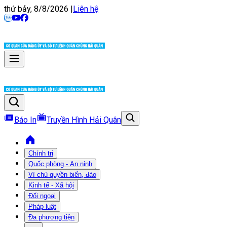
thứ bảy, 8/8/2026
|
Liên hệ
Báo In
Truyền Hình Hải Quân
Chính trị
Quốc phòng - An ninh
Vì chủ quyền biển, đảo
Kinh tế - Xã hội
Đối ngoại
Pháp luật
Đa phương tiện