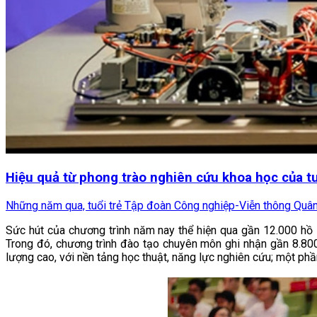
Hiệu quả từ phong trào nghiên cứu khoa học của tuổ
Những năm qua, tuổi trẻ Tập đoàn Công nghiệp-Viễn thông Quân độ
Sức hút của chương trình năm nay thể hiện qua gần 12.000 hồ s
Trong đó, chương trình đào tạo chuyên môn ghi nhận gần 8.800
lượng cao, với nền tảng học thuật, năng lực nghiên cứu; một phầ