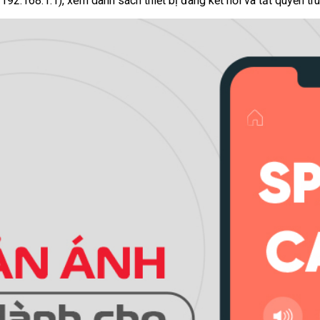
192.168.1.1), xem danh sách thiết bị đang kết nối và tắt quyền tru