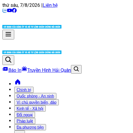
thứ sáu, 7/8/2026
|
Liên hệ
Báo In
Truyền Hình Hải Quân
Chính trị
Quốc phòng - An ninh
Vì chủ quyền biển, đảo
Kinh tế - Xã hội
Đối ngoại
Pháp luật
Đa phương tiện