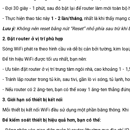
- Đợi 30 giây - 1 phút, sau đó bật lại để router làm mới toàn bộ 
- Thực hiện thao tác này
1 - 2 lần/tháng
, nhất là khi thấy mạng
Lưu ý:
Không nên reset bằng nút “Reset” nhỏ phía sau trừ khi 
2. Đặt router ở vị trí phù hợp
Sóng WiFi phát ra theo hình cầu và dễ bị cản bởi tường, kim loại,
Để tín hiệu WiFi được tối ưu nhất, bạn nên:
- Ưu tiên đặt router ở vị trí trung tâm ngôi nhà, cao khoảng 1 - 
- Tránh lắp router trong tủ kín, sau tivi, gần lò vi sóng, tủ lạnh,
- Nếu router có 2 ăng-ten, bạn có thể xoay 1 ăng-ten thẳng đứ
3. Giới hạn số thiết bị kết nối
Mỗi thiết bị kết nối WiFi đều sử dụng một phần băng thông. Khi q
Để kiểm soát thiết bị hiệu quả hơn, bạn có thể: