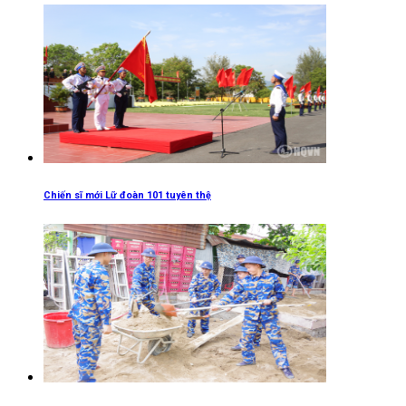
Chiến sĩ mới Lữ đoàn 101 tuyên thệ