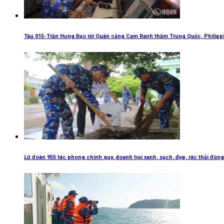
Tàu 015-Trần Hưng Đạo rời Quân cảng Cam Ranh thăm Trung Quốc, Philipp
Lữ đoàn 955 tác phong chính quy, doanh trại xanh, sạch, đẹp, rác thải đúng