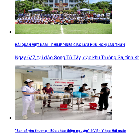
HẢI QUÂN VIỆT NAM - PHILIPPINES GIAO LƯU HỮU NGHỊ LẦN THỨ 9
Ngày 6/7, tại đảo Song Tử Tây, đặc khu Trường Sa, tỉnh Kh
"San sẻ yêu thương - Bữa cháo thiện nguyện" ở Viện Y học Hải quân