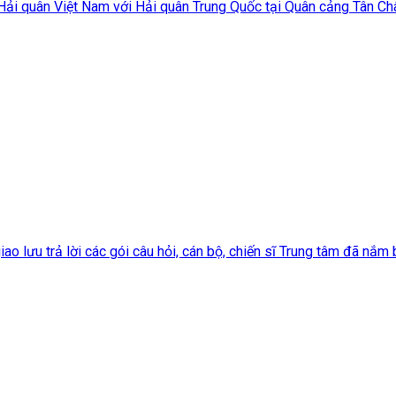
Hải quân Việt Nam với Hải quân Trung Quốc tại Quân cảng Tân Châ
o lưu trả lời các gói câu hỏi, cán bộ, chiến sĩ Trung tâm đã nắm bắ