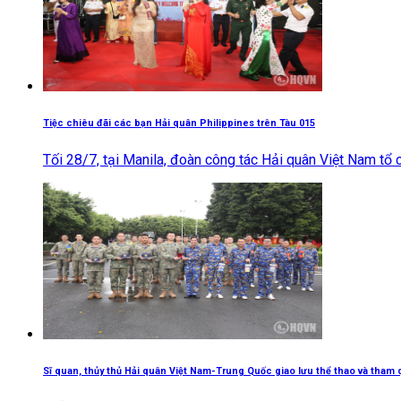
Tiệc chiêu đãi các bạn Hải quân Philippines trên Tàu 015
Tối 28/7, tại Manila, đoàn công tác Hải quân Việt Nam tổ 
Sĩ quan, thủy thủ Hải quân Việt Nam-Trung Quốc giao lưu thể thao và tham 