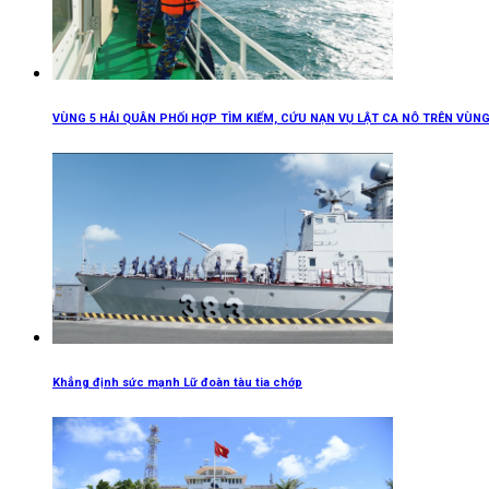
VÙNG 5 HẢI QUÂN PHỐI HỢP TÌM KIẾM, CỨU NẠN VỤ LẬT CA NÔ TRÊN VÙN
Khẳng định sức mạnh Lữ đoàn tàu tia chớp