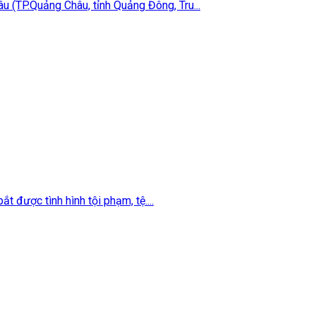
u (TP.Quảng Châu, tỉnh Quảng Đông, Tru...
t được tình hình tội phạm, tệ....