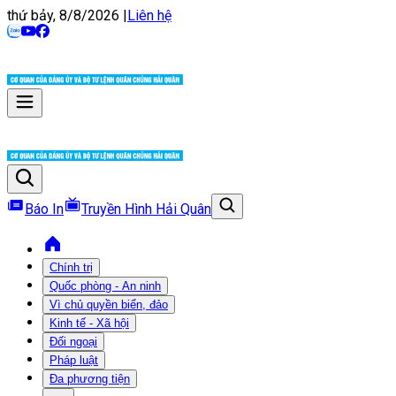
thứ bảy, 8/8/2026
|
Liên hệ
Báo In
Truyền Hình Hải Quân
Chính trị
Quốc phòng - An ninh
Vì chủ quyền biển, đảo
Kinh tế - Xã hội
Đối ngoại
Pháp luật
Đa phương tiện