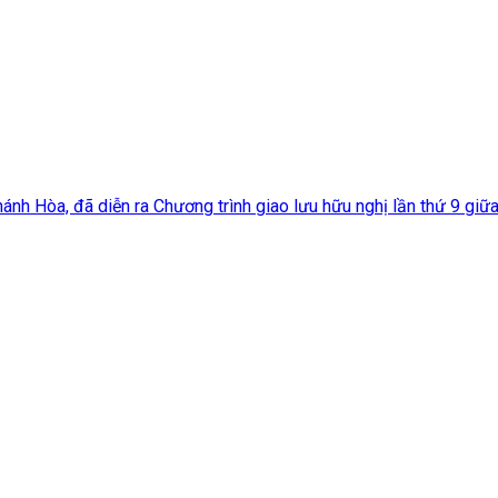
ánh Hòa, đã diễn ra Chương trình giao lưu hữu nghị lần thứ 9 giữa