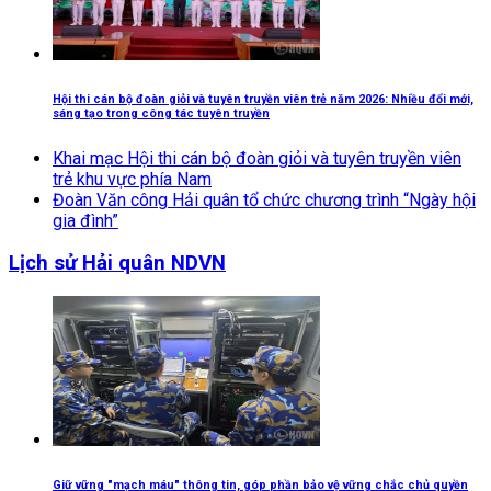
Hội thi cán bộ đoàn giỏi và tuyên truyền viên trẻ năm 2026: Nhiều đổi mới,
sáng tạo trong công tác tuyên truyền
Khai mạc Hội thi cán bộ đoàn giỏi và tuyên truyền viên
trẻ khu vực phía Nam
Đoàn Văn công Hải quân tổ chức chương trình “Ngày hội
gia đình”
Lịch sử Hải quân NDVN
Giữ vững "mạch máu" thông tin, góp phần bảo vệ vững chắc chủ quyền