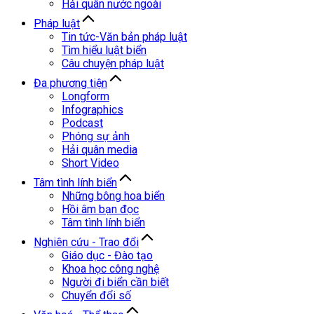
Hải quân nước ngoài
Pháp luật
Tin tức-Văn bản pháp luật
Tìm hiểu luật biển
Câu chuyện pháp luật
Đa phương tiện
Longform
Infographics
Podcast
Phóng sự ảnh
Hải quân media
Short Video
Tâm tình lính biển
Những bông hoa biển
Hồi âm bạn đọc
Tâm tình lính biển
Nghiên cứu - Trao đổi
Giáo dục - Đào tạo
Khoa học công nghệ
Người đi biển cần biết
Chuyển đổi số