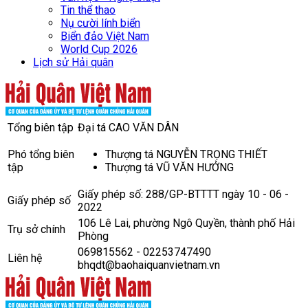
Tin thể thao
Nụ cười lính biển
Biển đảo Việt Nam
World Cup 2026
Lịch sử Hải quân
Tổng biên tập
Đại tá CAO VĂN DÂN
Phó tổng biên
Thượng tá NGUYỄN TRỌNG THIẾT
tập
Thượng tá VŨ VĂN HƯỞNG
Giấy phép số: 288/GP-BTTTT ngày 10 - 06 -
Giấy phép số
2022
106 Lê Lai, phường Ngô Quyền, thành phố Hải
Trụ sở chính
Phòng
069815562 - 02253747490
Liên hệ
bhqdt@baohaiquanvietnam.vn