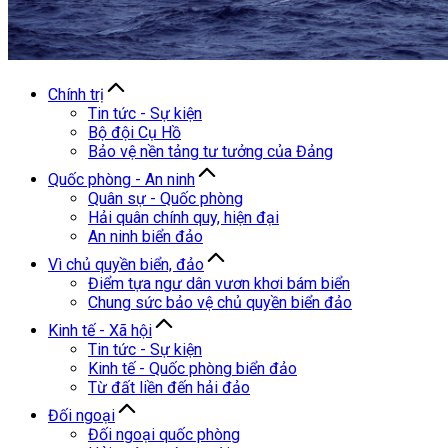
Chính trị
Tin tức - Sự kiện
Bộ đội Cụ Hồ
Bảo vệ nền tảng tư tưởng của Đảng
Quốc phòng - An ninh
Quân sự - Quốc phòng
Hải quân chính quy, hiện đại
An ninh biển đảo
Vì chủ quyền biển, đảo
Điểm tựa ngư dân vươn khơi bám biển
Chung sức bảo vệ chủ quyền biển đảo
Kinh tế - Xã hội
Tin tức - Sự kiện
Kinh tế - Quốc phòng biển đảo
Từ đất liền đến hải đảo
Đối ngoại
Đối ngoại quốc phòng