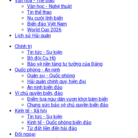
Văn hoá - Thể thao
Văn học - Nghệ thuật
Tin thể thao
Nụ cười lính biển
Biển đảo Việt Nam
World Cup 2026
Lịch sử Hải quân
Chính trị
Tin tức - Sự kiện
Bộ đội Cụ Hồ
Bảo vệ nền tảng tư tưởng của Đảng
Quốc phòng - An ninh
Quân sự - Quốc phòng
Hải quân chính quy, hiện đại
An ninh biển đảo
Vì chủ quyền biển, đảo
Điểm tựa ngư dân vươn khơi bám biển
Chung sức bảo vệ chủ quyền biển đảo
Kinh tế - Xã hội
Tin tức - Sự kiện
Kinh tế - Quốc phòng biển đảo
Từ đất liền đến hải đảo
Đối ngoại