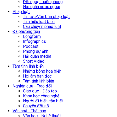
Đối ngoại quốc phòng
Hải quân nước ngoài
Pháp luật
Tin tức-Văn bản pháp luật
Tìm hiểu luật biển
Câu chuyện pháp luật
Đa phương tiện
Longform
Infographics
Podcast
Phóng sự ảnh
Hải quân media
Short Video
Tâm tình lính biển
Những bông hoa biển
Hồi âm bạn đọc
Tâm tình lính biển
Nghiên cứu - Trao đổi
Giáo dục - Đào tạo
Khoa học công nghệ
Người đi biển cần biết
Chuyển đổi số
Văn hoá - Thể thao
Văn học - Nghệ thuật