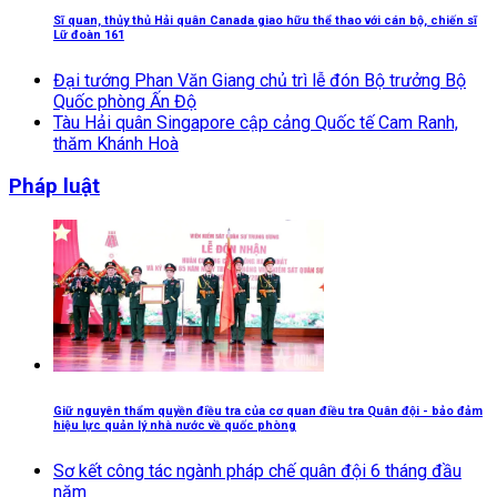
Sĩ quan, thủy thủ Hải quân Canada giao hữu thể thao với cán bộ, chiến sĩ
Lữ đoàn 161
Đại tướng Phan Văn Giang chủ trì lễ đón Bộ trưởng Bộ
Quốc phòng Ấn Độ
Tàu Hải quân Singapore cập cảng Quốc tế Cam Ranh,
thăm Khánh Hoà
Pháp luật
Giữ nguyên thẩm quyền điều tra của cơ quan điều tra Quân đội - bảo đảm
hiệu lực quản lý nhà nước về quốc phòng
Sơ kết công tác ngành pháp chế quân đội 6 tháng đầu
năm