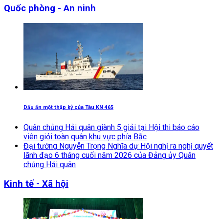
Quốc phòng - An ninh
Dấu ấn một thập kỷ của Tàu KN 465
Quân chủng Hải quân giành 5 giải tại Hội thi báo cáo
viên giỏi toàn quân khu vực phía Bắc
Đại tướng Nguyễn Trọng Nghĩa dự Hội nghị ra nghị quyết
lãnh đạo 6 tháng cuối năm 2026 của Đảng ủy Quân
chủng Hải quân
Kinh tế - Xã hội