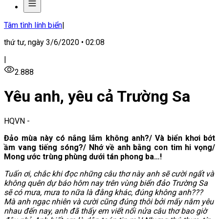
Tâm tình lính biển
|
thứ tư, ngày 3/6/2020 • 02:08
|
2.888
Yêu anh, yêu cả Trường Sa
HQVN
-
Đảo mùa này có nắng lắm không anh?/ Và biển khơi bớt
ầm vang tiếng sóng?/ Nhớ về anh bằng con tim hi vọng/
Mong ước trùng phùng dưới tán phong ba…!
Tuấn ơi, chắc khi đọc những câu thơ này anh sẽ cười ngất và
không quên dự báo hôm nay trên vùng biển đảo Trường Sa
sẽ có mưa, mưa to nữa là đằng khác, đúng không anh???
Mà anh ngạc nhiên và cười cũng đúng thôi bởi mấy năm yêu
nhau đến nay, anh đã thấy em viết nổi nửa câu thơ bao giờ