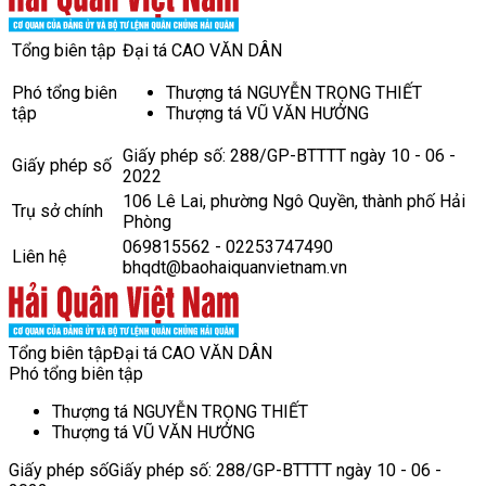
Tổng biên tập
Đại tá CAO VĂN DÂN
Phó tổng biên
Thượng tá NGUYỄN TRỌNG THIẾT
tập
Thượng tá VŨ VĂN HƯỞNG
Giấy phép số: 288/GP-BTTTT ngày 10 - 06 -
Giấy phép số
2022
106 Lê Lai, phường Ngô Quyền, thành phố Hải
Trụ sở chính
Phòng
069815562 - 02253747490
Liên hệ
bhqdt@baohaiquanvietnam.vn
Tổng biên tập
Đại tá CAO VĂN DÂN
Phó tổng biên tập
Thượng tá NGUYỄN TRỌNG THIẾT
Thượng tá VŨ VĂN HƯỞNG
Giấy phép số
Giấy phép số: 288/GP-BTTTT ngày 10 - 06 -