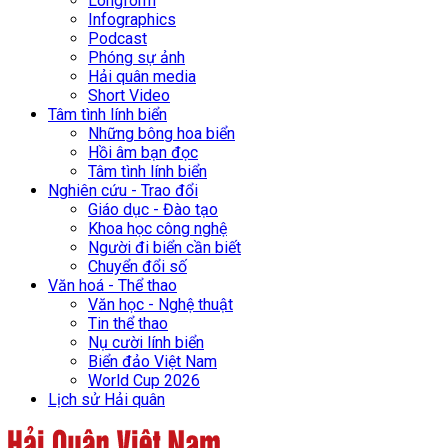
Longform
Infographics
Podcast
Phóng sự ảnh
Hải quân media
Short Video
Tâm tình lính biển
Những bông hoa biển
Hồi âm bạn đọc
Tâm tình lính biển
Nghiên cứu - Trao đổi
Giáo dục - Đào tạo
Khoa học công nghệ
Người đi biển cần biết
Chuyển đổi số
Văn hoá - Thể thao
Văn học - Nghệ thuật
Tin thể thao
Nụ cười lính biển
Biển đảo Việt Nam
World Cup 2026
Lịch sử Hải quân