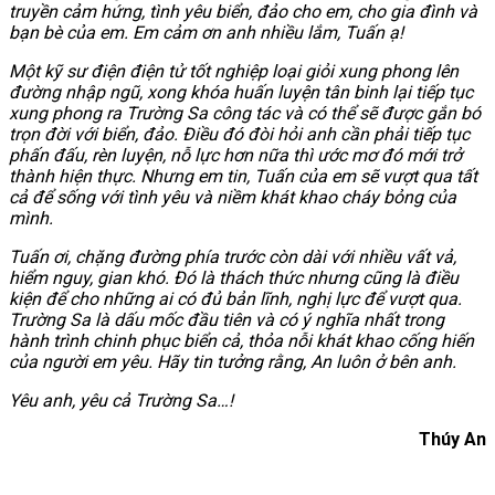
truyền cảm hứng, tình yêu biển, đảo cho em, cho gia đình và
bạn bè của em. Em cảm ơn anh nhiều lắm, Tuấn ạ!
Một kỹ sư điện điện tử tốt nghiệp loại giỏi xung phong lên
đường nhập ngũ, xong khóa huấn luyện tân binh lại tiếp tục
xung phong ra Trường Sa công tác và có thể sẽ được gắn bó
trọn đời với biển, đảo. Điều đó đòi hỏi anh cần phải tiếp tục
phấn đấu, rèn luyện, nỗ lực hơn nữa thì ước mơ đó mới trở
thành hiện thực. Nhưng em tin, Tuấn của em sẽ vượt qua tất
cả để sống với tình yêu và niềm khát khao cháy bỏng của
mình.
Tuấn ơi, chặng đường phía trước còn dài với nhiều vất vả,
hiểm nguy, gian khó. Đó là thách thức nhưng cũng là điều
kiện để cho những ai có đủ bản lĩnh, nghị lực để vượt qua.
Trường Sa là dấu mốc đầu tiên và có ý nghĩa nhất trong
hành trình chinh phục biển cả, thỏa nỗi khát khao cống hiến
của người em yêu. Hãy tin tưởng rằng, An luôn ở bên anh.
Yêu anh, yêu cả Trường Sa…!
Thúy An