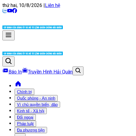
thứ hai, 10/8/2026
|
Liên hệ
Báo In
Truyền Hình Hải Quân
Chính trị
Quốc phòng - An ninh
Vì chủ quyền biển, đảo
Kinh tế - Xã hội
Đối ngoại
Pháp luật
Đa phương tiện