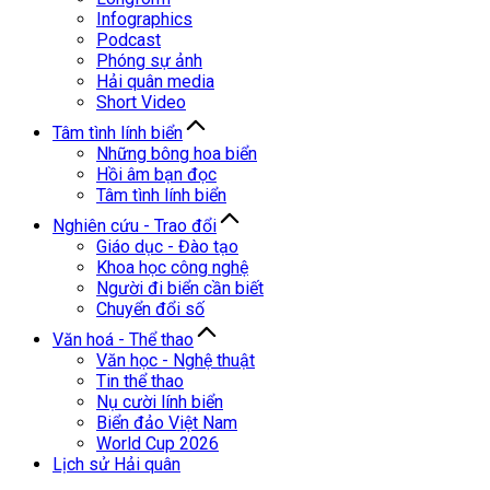
Infographics
Podcast
Phóng sự ảnh
Hải quân media
Short Video
Tâm tình lính biển
Những bông hoa biển
Hồi âm bạn đọc
Tâm tình lính biển
Nghiên cứu - Trao đổi
Giáo dục - Đào tạo
Khoa học công nghệ
Người đi biển cần biết
Chuyển đổi số
Văn hoá - Thể thao
Văn học - Nghệ thuật
Tin thể thao
Nụ cười lính biển
Biển đảo Việt Nam
World Cup 2026
Lịch sử Hải quân