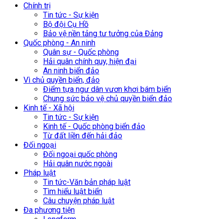
Chính trị
Tin tức - Sự kiện
Bộ đội Cụ Hồ
Bảo vệ nền tảng tư tưởng của Đảng
Quốc phòng - An ninh
Quân sự - Quốc phòng
Hải quân chính quy, hiện đại
An ninh biển đảo
Vì chủ quyền biển, đảo
Điểm tựa ngư dân vươn khơi bám biển
Chung sức bảo vệ chủ quyền biển đảo
Kinh tế - Xã hội
Tin tức - Sự kiện
Kinh tế - Quốc phòng biển đảo
Từ đất liền đến hải đảo
Đối ngoại
Đối ngoại quốc phòng
Hải quân nước ngoài
Pháp luật
Tin tức-Văn bản pháp luật
Tìm hiểu luật biển
Câu chuyện pháp luật
Đa phương tiện