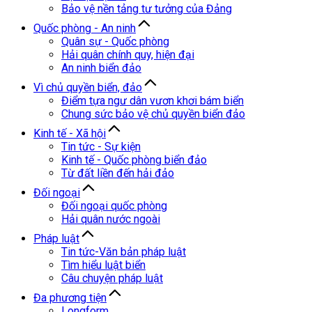
Bảo vệ nền tảng tư tưởng của Đảng
Quốc phòng - An ninh
Quân sự - Quốc phòng
Hải quân chính quy, hiện đại
An ninh biển đảo
Vì chủ quyền biển, đảo
Điểm tựa ngư dân vươn khơi bám biển
Chung sức bảo vệ chủ quyền biển đảo
Kinh tế - Xã hội
Tin tức - Sự kiện
Kinh tế - Quốc phòng biển đảo
Từ đất liền đến hải đảo
Đối ngoại
Đối ngoại quốc phòng
Hải quân nước ngoài
Pháp luật
Tin tức-Văn bản pháp luật
Tìm hiểu luật biển
Câu chuyện pháp luật
Đa phương tiện
Longform