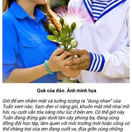
Quà của đảo. Ảnh minh họa
Giờ để em nhắm mắt và tưởng tượng ra “dung nhan” của
Tuấn xem nào. Sạm đen vì nắng gió, khuôn mặt nhễ nhại mồ
hôi, nụ cười vẫn tỏa nắng như lúc ở bên em. Có thể giờ này
Tuấn đang đứng gác dưới tán cây phong ba, đang cùng
đồng đội học tập, làm quen với môi trường mới hoặc cũng có
thể chàng trai của em đang vuốt ve, đùa giỡn cùng những