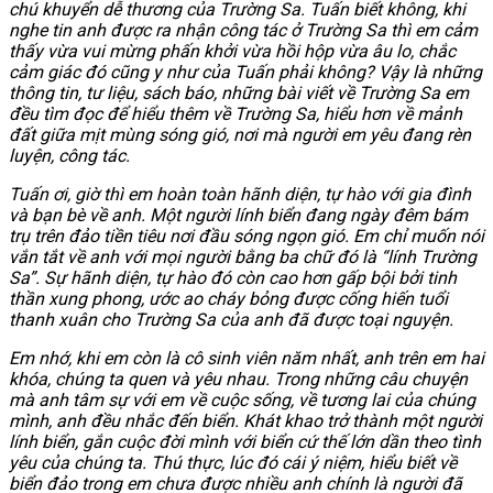
chú khuyển dễ thương của Trường Sa. Tuấn biết không, khi
nghe tin anh được ra nhận công tác ở Trường Sa thì em cảm
thấy vừa vui mừng phấn khởi vừa hồi hộp vừa âu lo, chắc
cảm giác đó cũng y như của Tuấn phải không? Vậy là những
thông tin, tư liệu, sách báo, những bài viết về Trường Sa em
đều tìm đọc để hiểu thêm về Trường Sa, hiểu hơn về mảnh
đất giữa mịt mùng sóng gió, nơi mà người em yêu đang rèn
luyện, công tác.
Tuấn ơi, giờ thì em hoàn toàn hãnh diện, tự hào với gia đình
và bạn bè về anh. Một người lính biển đang ngày đêm bám
trụ trên đảo tiền tiêu nơi đầu sóng ngọn gió. Em chỉ muốn nói
vắn tắt về anh với mọi người bằng ba chữ đó là “lính Trường
Sa”. Sự hãnh diện, tự hào đó còn cao hơn gấp bội bởi tinh
thần xung phong, ước ao cháy bỏng được cống hiến tuổi
thanh xuân cho Trường Sa của anh đã được toại nguyện.
Em nhớ, khi em còn là cô sinh viên năm nhất, anh trên em hai
khóa, chúng ta quen và yêu nhau. Trong những câu chuyện
mà anh tâm sự với em về cuộc sống, về tương lai của chúng
mình, anh đều nhắc đến biển. Khát khao trở thành một người
lính biển, gắn cuộc đời mình với biển cứ thế lớn dần theo tình
yêu của chúng ta. Thú thực, lúc đó cái ý niệm, hiểu biết về
biển đảo trong em chưa được nhiều anh chính là người đã