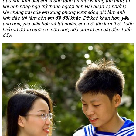
đâu nhỉ. Anh biết em là dân toán tin mà! Nhưng thú thực, từ
khi anh nhập ngũ trở thành người lính Hải quân và nhất là
khi chàng trai của em xung phong vượt sóng gió làm anh
lính đảo thì tâm hồn em đã đổi khác. Đỡ khô khan hơn, yêu
anh hơn, yêu biển hơn và tất nhiên, em mới tập làm thơ. Tuấn
hiểu và đừng cười em nữa nhé, nếu cười là em bắt đền Tuấn
đấy!