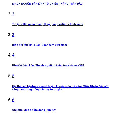
MẠCH NGUỒN BẢN LĨNH TỪ CHIẾN THẮNG TRẬN ĐẦU
2
Tư lệnh Hải quân thăm, tặng quà gia đình chính sách
3
Biên đội tàu Hải quân Nga thăm Việt Nam
4
Phó Đô đốc Trần Thanh Nghiêm kiểm tra Nhà máy X52
5
Hội thi cán bộ đoàn giỏi và tuyên truyền viên trẻ năm 2026: Nhiều đổi mới,
sáng tạo trong công tác tuyên truyền
6
Chị nuôi quân đảm đang, tận tụy