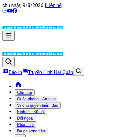
chủ nhật, 9/8/2026
|
Liên hệ
Báo In
Truyền Hình Hải Quân
Chính trị
Quốc phòng - An ninh
Vì chủ quyền biển, đảo
Kinh tế - Xã hội
Đối ngoại
Pháp luật
Đa phương tiện