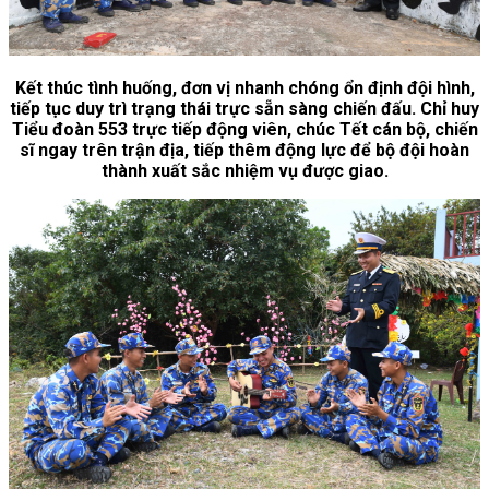
Kết thúc tình huống, đơn vị nhanh chóng ổn định đội hình,
tiếp tục duy trì trạng thái trực sẵn sàng chiến đấu. Chỉ huy
Tiểu đoàn 553 trực tiếp động viên, chúc Tết cán bộ, chiến
sĩ ngay trên trận địa, tiếp thêm động lực để bộ đội hoàn
thành xuất sắc nhiệm vụ được giao.