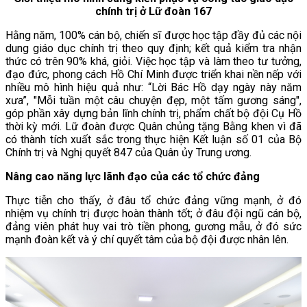
chính trị ở Lữ đoàn 167
Hằng năm, 100% cán bộ, chiến sĩ được học tập đầy đủ các nội
dung giáo dục chính trị theo quy định; kết quả kiểm tra nhận
thức có trên 90% khá, giỏi. Việc học tập và làm theo tư tưởng,
đạo đức, phong cách Hồ Chí Minh được triển khai nền nếp với
nhiều mô hình hiệu quả như: “Lời Bác Hồ dạy ngày này năm
xưa”, "Mỗi tuần một câu chuyện đẹp, một tấm gương sáng",
góp phần xây dựng bản lĩnh chính trị, phẩm chất bộ đội Cụ Hồ
thời kỳ mới. Lữ đoàn được Quân chủng tặng Bằng khen vì đã
có thành tích xuất sắc trong thực hiện Kết luận số 01 của Bộ
Chính trị và Nghị quyết 847 của Quân ủy Trung ương.
Nâng cao năng lực lãnh đạo của các tổ chức đảng
Thực tiễn cho thấy, ở đâu tổ chức đảng vững mạnh, ở đó
nhiệm vụ chính trị được hoàn thành tốt; ở đâu đội ngũ cán bộ,
đảng viên phát huy vai trò tiền phong, gương mẫu, ở đó sức
mạnh đoàn kết và ý chí quyết tâm của bộ đội được nhân lên.