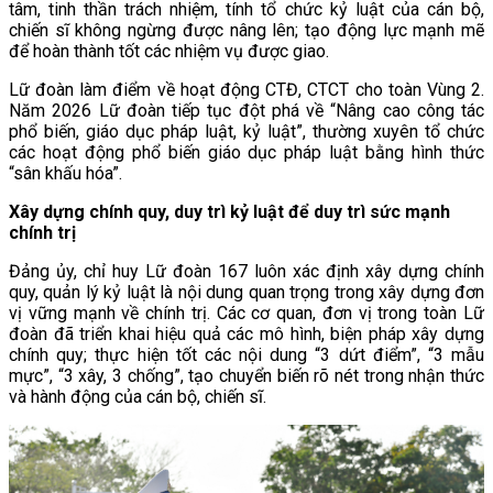
tâm, tinh thần trách nhiệm, tính tổ chức kỷ luật của cán bộ,
chiến sĩ không ngừng được nâng lên; tạo động lực mạnh mẽ
để hoàn thành tốt các nhiệm vụ được giao.
Lữ đoàn làm điểm về hoạt động CTĐ, CTCT cho toàn Vùng 2.
Năm 2026 Lữ đoàn tiếp tục đột phá về “Nâng cao công tác
phổ biến, giáo dục pháp luật, kỷ luật”, thường xuyên tổ chức
các hoạt động phổ biến giáo dục pháp luật bằng hình thức
“sân khấu hóa”.
Xây dựng chính quy,
duy trì
kỷ luật
để duy trì
sức mạnh
chính trị
Đảng ủy, chỉ huy Lữ đoàn 167 luôn xác định xây dựng chính
quy, quản lý kỷ luật là nội dung quan trọng trong xây dựng đơn
vị vững mạnh về chính trị. Các cơ quan, đơn vị trong toàn Lữ
đoàn đã triển khai hiệu quả các mô hình, biện pháp xây dựng
chính quy; thực hiện tốt các nội dung “3 dứt điểm”, “3 mẫu
mực”, “3 xây, 3 chống”, tạo chuyển biến rõ nét trong nhận thức
và hành động của cán bộ, chiến sĩ.