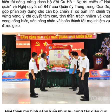
hiến tài năng, xứng danh bộ đội Cụ Hồ - Người chiến sĩ Hải
quân” và Nghị quyết số 847 của Quân ủy Trung ương. Qua đó,
góp phần xây dựng cho cán bộ, chiến sĩ có bản lĩnh chính trị
vững vàng, ý chí quyết tâm cao, tinh thần trách nhiệm và khát
vọng cống hiến, sẵn sàng nhận và hoàn thành tốt mọi nhiệm vụ
được giao.
Giới thiệu mô hình sáng kiến phục vụ công tác giáo dục