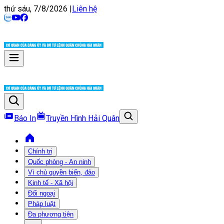
thứ sáu, 7/8/2026
|
Liên hệ
Báo In
Truyền Hình Hải Quân
Chính trị
Quốc phòng - An ninh
Vì chủ quyền biển, đảo
Kinh tế - Xã hội
Đối ngoại
Pháp luật
Đa phương tiện