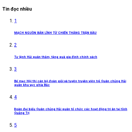
Tin đọc nhiều
1
MẠCH NGUỒN BẢN LĨNH TỪ CHIẾN THẮNG TRẬN ĐẦU
2
Tư lệnh Hải quân thăm, tặng quà gia đình chính sách
3
Bế mạc Hội thi cán bộ đoàn giỏi và tuyên truyền viên trẻ Quân chủng Hải
quân khu vực phía Bắc
4
Đoàn đại biểu Quân chủng Hải quân tổ chức các hoạt động tri ân tại tỉnh
Quảng Trị
5