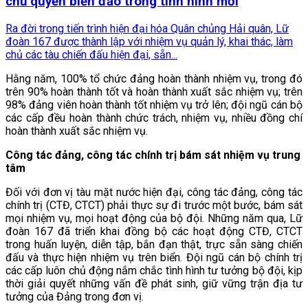
chủ quyền biển đảo trong tình hình mới
Ra đời trong tiến trình hiện đại hóa Quân chủng Hải quân, Lữ
đoàn 167 được thành lập với nhiệm vụ quản lý, khai thác, làm
chủ các tàu chiến đấu hiện đại, sẵn...
Hằng năm, 100% tổ chức đảng hoàn thành nhiệm vụ, trong đó
trên 90% hoàn thành tốt và hoàn thành xuất sắc nhiệm vụ; trên
98% đảng viên hoàn thành tốt nhiệm vụ trở lên; đội ngũ cán bộ
các cấp đều hoàn thành chức trách, nhiệm vụ, nhiều đồng chí
hoàn thành xuất sắc nhiệm vụ.
Công tác đảng, công tác chính trị bám sát nhiệm vụ trung
tâm
Đối với đơn vị tàu mặt nước hiện đại, công tác đảng, công tác
chính trị (CTĐ, CTCT) phải thực sự đi trước một bước, bám sát
mọi nhiệm vụ, mọi hoạt động của bộ đội. Những năm qua, Lữ
đoàn 167 đã triển khai đồng bộ các hoạt động CTĐ, CTCT
trong huấn luyện, diễn tập, bắn đạn thật, trực sẵn sàng chiến
đấu và thực hiện nhiệm vụ trên biển. Đội ngũ cán bộ chính trị
các cấp luôn chủ động nắm chắc tình hình tư tưởng bộ đội, kịp
thời giải quyết những vấn đề phát sinh, giữ vững trận địa tư
tưởng của Đảng trong đơn vị.