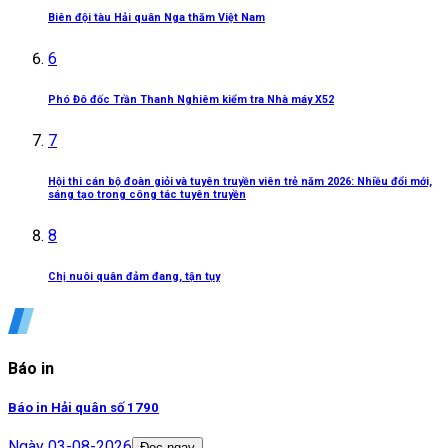
Biên đội tàu Hải quân Nga thăm Việt Nam
6
Phó Đô đốc Trần Thanh Nghiêm kiểm tra Nhà máy X52
7
Hội thi cán bộ đoàn giỏi và tuyên truyền viên trẻ năm 2026: Nhiều đổi mới,
sáng tạo trong công tác tuyên truyền
8
Chị nuôi quân đảm đang, tận tụy
Báo in
Báo in Hải quân số 1790
Ngày
03-08-2026
Đọc ngay