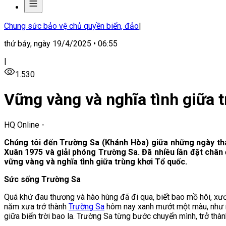
Chung sức bảo vệ chủ quyền biển, đảo
|
thứ bảy, ngày 19/4/2025 • 06:55
|
1.530
Vững vàng và nghĩa tình giữa 
HQ Online
-
Chúng tôi đến Trường Sa (Khánh Hòa) giữa những ngày thá
Xuân 1975 và giải phóng Trường Sa. Đã nhiều lần đặt chân 
vững vàng và nghĩa tình giữa trùng khơi Tổ quốc.
Sức sống Trường Sa
Quá khứ đau thương và hào hùng đã đi qua, biết bao mồ hôi, xươ
năm xưa trở thành
Trường Sa
hôm nay xanh mướt một màu, như mộ
giữa biển trời bao la. Trường Sa từng bước chuyển mình, trở thàn