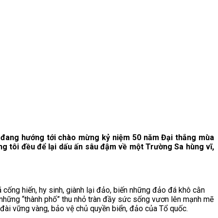
ớc đang hướng tới chào mừng kỷ niệm 50 năm Đại thắng mùa
ng tôi đều để lại dấu ấn sâu đậm về một Trường Sa hùng vĩ,
 cống hiến, hy sinh, giành lại đảo, biến những đảo đá khô cằn
, những “thành phố” thu nhỏ tràn đầy sức sống vươn lên mạnh mẽ
áo đài vững vàng, bảo vệ chủ quyền biển, đảo của Tổ quốc.