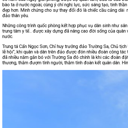
bào ta ở nước ngoài; cùng ý chí nghị lực, sức sáng tạo, tinh th
đẹp hơn. Minh chứng cho sự thay đổi đó là chiếc cầu cảng dài
đảo thân yêu.
Những công trình quốc phòng kết hợp phục vụ dân sinh như sân bay,
trung tâm y tế... được xây dựng đã nâng cao đời sống của quân v
nước.
Trung tá Cấn Ngọc Sơn, Chỉ huy trưởng đảo Trường Sa, Chủ tịch U
lễ hội”, khi quân và dân trên đảo được đón nhiều đoàn công tác 
đã nhiều năm gắn bó với Trường Sa đó chính là khi các đoàn đặt 
thương, thắm đượm tình người, thắm tình đoàn kết quân dân. Hì