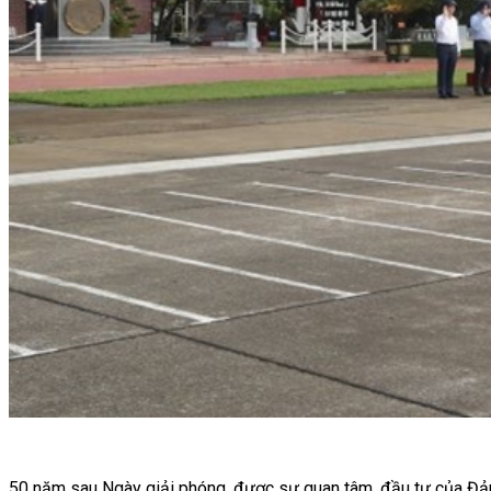
50 năm sau Ngày giải phóng, được sự quan tâm, đầu tư của Đản