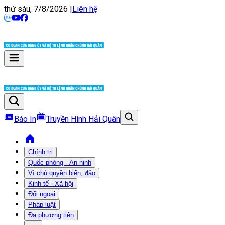
thứ sáu, 7/8/2026
|
Liên hệ
Báo In
Truyền Hình Hải Quân
Chính trị
Quốc phòng - An ninh
Vì chủ quyền biển, đảo
Kinh tế - Xã hội
Đối ngoại
Pháp luật
Đa phương tiện