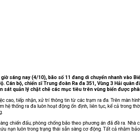
giờ sáng nay (4/10), bão số 11 đang di chuyển nhanh vào Biể
Bộ. Cán bộ, chiến sĩ Trung đoàn Ra đa 351, Vùng 3 Hải quân đ
n sát quản lý chặt chẽ các mục tiêu trên vùng biển được phâ
ệc cao, tiếp nhận, xử trí thông tin từ các trạm ra đa. Trên màn hìn
m hệ thống ra đa luôn hoạt động ổn định, liên tục, kể cả trong th
g.
sàng chiến đấu; phòng chống bão theo phương án đã đề ra. Nhà cửa
 cứu nạn luôn trong trạng thái sẵn sàng cơ động. Tất cả nhằm bảo