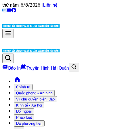
thứ năm, 6/8/2026
|
Liên hệ
Báo In
Truyền Hình Hải Quân
Chính trị
Quốc phòng - An ninh
Vì chủ quyền biển, đảo
Kinh tế - Xã hội
Đối ngoại
Pháp luật
Đa phương tiện