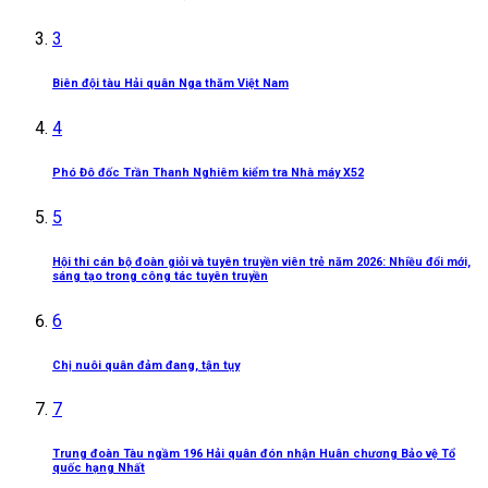
3
Biên đội tàu Hải quân Nga thăm Việt Nam
4
Phó Đô đốc Trần Thanh Nghiêm kiểm tra Nhà máy X52
5
Hội thi cán bộ đoàn giỏi và tuyên truyền viên trẻ năm 2026: Nhiều đổi mới,
sáng tạo trong công tác tuyên truyền
6
Chị nuôi quân đảm đang, tận tụy
7
Trung đoàn Tàu ngầm 196 Hải quân đón nhận Huân chương Bảo vệ Tổ
quốc hạng Nhất