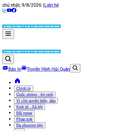
chủ nhật, 9/8/2026
|
Liên hệ
Báo In
Truyền Hình Hải Quân
Chính trị
Quốc phòng - An ninh
Vì chủ quyền biển, đảo
Kinh tế - Xã hội
Đối ngoại
Pháp luật
Đa phương tiện