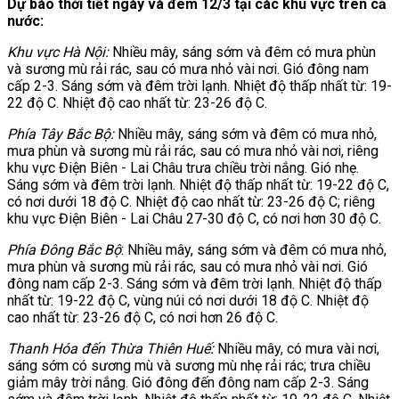
Dự báo thời tiết ngày và đêm 12/3 tại các khu vực trên cả
nước:
Khu vực Hà Nội:
Nhiều mây, sáng sớm và đêm có mưa phùn
và sương mù rải rác, sau có mưa nhỏ vài nơi. Gió đông nam
cấp 2-3. Sáng sớm và đêm trời lạnh. Nhiệt độ thấp nhất từ: 19-
22 độ C. Nhiệt độ cao nhất từ: 23-26 độ C.
Phía Tây Bắc Bộ:
Nhiều mây, sáng sớm và đêm có mưa nhỏ,
mưa phùn và sương mù rải rác, sau có mưa nhỏ vài nơi, riêng
khu vực Điện Biên - Lai Châu trưa chiều trời nắng. Gió nhẹ.
Sáng sớm và đêm trời lạnh. Nhiệt độ thấp nhất từ: 19-22 độ C,
có nơi dưới 18 độ C. Nhiệt độ cao nhất từ: 23-26 độ C; riêng
khu vực Điện Biên - Lai Châu 27-30 độ C, có nơi hơn 30 độ C.
Phía Đông Bắc Bộ
: Nhiều mây, sáng sớm và đêm có mưa nhỏ,
mưa phùn và sương mù rải rác, sau có mưa nhỏ vài nơi. Gió
đông nam cấp 2-3. Sáng sớm và đêm trời lạnh. Nhiệt độ thấp
nhất từ: 19-22 độ C, vùng núi có nơi dưới 18 độ C. Nhiệt độ
cao nhất từ: 23-26 độ C, có nơi hơn 26 độ C.
Thanh Hóa đến Thừa Thiên Huế:
Nhiều mây, có mưa vài nơi,
sáng sớm có sương mù và sương mù nhẹ rải rác; trưa chiều
giảm mây trời nắng. Gió đông đến đông nam cấp 2-3. Sáng