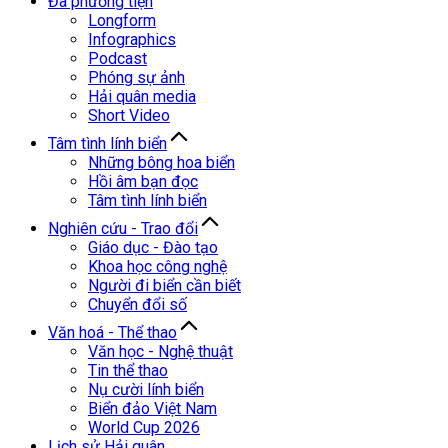
Đa phương tiện
Longform
Infographics
Podcast
Phóng sự ảnh
Hải quân media
Short Video
Tâm tình lính biển
Những bông hoa biển
Hồi âm bạn đọc
Tâm tình lính biển
Nghiên cứu - Trao đổi
Giáo dục - Đào tạo
Khoa học công nghệ
Người đi biển cần biết
Chuyển đổi số
Văn hoá - Thể thao
Văn học - Nghệ thuật
Tin thể thao
Nụ cười lính biển
Biển đảo Việt Nam
World Cup 2026
Lịch sử Hải quân