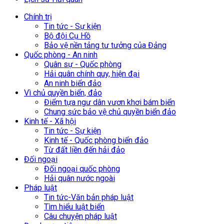
Chính trị
Tin tức - Sự kiện
Bộ đội Cụ Hồ
Bảo vệ nền tảng tư tưởng của Đảng
Quốc phòng - An ninh
Quân sự - Quốc phòng
Hải quân chính quy, hiện đại
An ninh biển đảo
Vì chủ quyền biển, đảo
Điểm tựa ngư dân vươn khơi bám biển
Chung sức bảo vệ chủ quyền biển đảo
Kinh tế - Xã hội
Tin tức - Sự kiện
Kinh tế - Quốc phòng biển đảo
Từ đất liền đến hải đảo
Đối ngoại
Đối ngoại quốc phòng
Hải quân nước ngoài
Pháp luật
Tin tức-Văn bản pháp luật
Tìm hiểu luật biển
Câu chuyện pháp luật