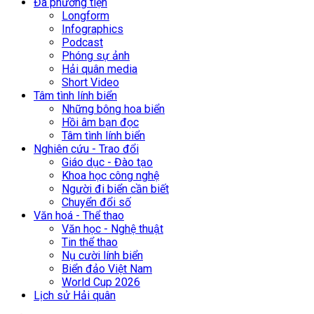
Đa phương tiện
Longform
Infographics
Podcast
Phóng sự ảnh
Hải quân media
Short Video
Tâm tình lính biển
Những bông hoa biển
Hồi âm bạn đọc
Tâm tình lính biển
Nghiên cứu - Trao đổi
Giáo dục - Đào tạo
Khoa học công nghệ
Người đi biển cần biết
Chuyển đổi số
Văn hoá - Thể thao
Văn học - Nghệ thuật
Tin thể thao
Nụ cười lính biển
Biển đảo Việt Nam
World Cup 2026
Lịch sử Hải quân