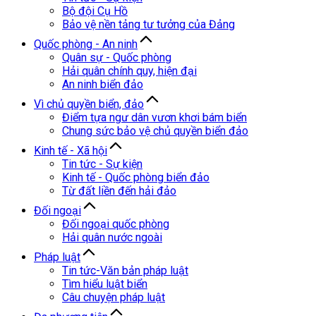
Bộ đội Cụ Hồ
Bảo vệ nền tảng tư tưởng của Đảng
Quốc phòng - An ninh
Quân sự - Quốc phòng
Hải quân chính quy, hiện đại
An ninh biển đảo
Vì chủ quyền biển, đảo
Điểm tựa ngư dân vươn khơi bám biển
Chung sức bảo vệ chủ quyền biển đảo
Kinh tế - Xã hội
Tin tức - Sự kiện
Kinh tế - Quốc phòng biển đảo
Từ đất liền đến hải đảo
Đối ngoại
Đối ngoại quốc phòng
Hải quân nước ngoài
Pháp luật
Tin tức-Văn bản pháp luật
Tìm hiểu luật biển
Câu chuyện pháp luật