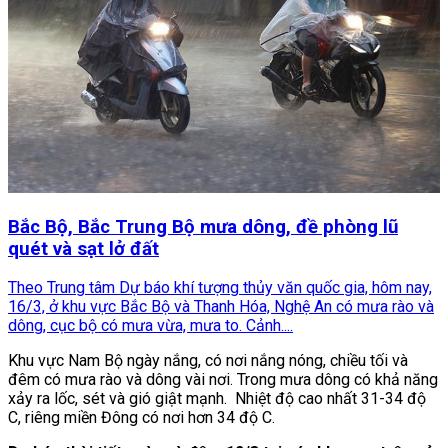
Bắc Bộ, Bắc Trung Bộ mưa dông, đề phòng lũ
quét và sạt lở đất
Theo Trung tâm Dự báo khí tượng thủy văn quốc gia, hôm nay,
16/3, ở khu vực Bắc Bộ và Thanh Hóa, Nghệ An có mưa rào và
dông, cục bộ có mưa vừa, mưa to. Cảnh....
Khu vực Nam Bộ ngày nắng, có nơi nắng nóng, chiều tối và
đêm có mưa rào và dông vài nơi. Trong mưa dông có khả năng
xảy ra lốc, sét và gió giật mạnh. Nhiệt độ cao nhất 31-34 độ
C, riêng miền Đông có nơi hơn 34 độ C.