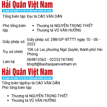
Tổng biên tập
Đại tá CAO VĂN DÂN
Phó tổng biên
Thượng tá NGUYỄN TRỌNG THIẾT
tập
Thượng tá VŨ VĂN HƯỞNG
Giấy phép số: 288/GP-BTTTT ngày 10 - 06 -
Giấy phép số
2022
106 Lê Lai, phường Ngô Quyền, thành phố Hải
Trụ sở chính
Phòng
069815562 - 02253747490
Liên hệ
bhqdt@baohaiquanvietnam.vn
Tổng biên tập
Đại tá CAO VĂN DÂN
Phó tổng biên tập
Thượng tá NGUYỄN TRỌNG THIẾT
Thượng tá VŨ VĂN HƯỞNG