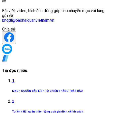
Bài viết, video, hình ảnh đóng góp cho chuyên mục vui lòng
gửi về
bhqdt@baohaiquanvietnam.vn
Chia sẻ
Tin đọc nhiều
1
MẠCH NGUỒN BẢN LĨNH TỪ CHIẾN THẮNG TRẬN ĐẦU
2
Tư lệnh Hải quân thăm, tặng quà gia đình chính sách