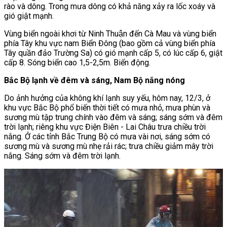
rào và dông. Trong mưa dông có khả năng xảy ra lốc xoáy và
gió giật mạnh.
Vùng biển ngoài khơi từ Ninh Thuận đến Cà Mau và vùng biển
phía Tây khu vực nam Biển Đông (bao gồm cả vùng biển phía
Tây quần đảo Trường Sa) có gió mạnh cấp 5, có lúc cấp 6, giật
cấp 8. Sóng biển cao 1,5-2,5m. Biển động.
Bắc Bộ lạnh về đêm và sáng, Nam Bộ nắng nóng
Do ảnh hưởng của không khí lạnh suy yếu, hôm nay, 12/3, ở
khu vực Bắc Bộ phổ biến thời tiết có mưa nhỏ, mưa phùn và
sương mù tập trung chính vào đêm và sáng; sáng sớm và đêm
trời lạnh; riêng khu vực Điện Biên - Lai Châu trưa chiều trời
nắng. Ở các tỉnh Bắc Trung Bộ có mưa vài nơi, sáng sớm có
sương mù và sương mù nhẹ rải rác; trưa chiều giảm mây trời
nắng. Sáng sớm và đêm trời lạnh.