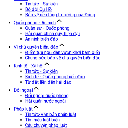
Tin tức - Sự kiện
Bộ đội Cụ Hồ
Bảo vệ nền tảng tư tưởng của Đảng
Quốc phòng - An ninh
Quân sự - Quốc phòng
Hải quân chính quy, hiện đại
An ninh biển đảo
Vì chủ quyền biển, đảo
Điểm tựa ngư dân vươn khơi bám biển
Chung sức bảo vệ chủ quyền biển đảo
Kinh tế - Xã hội
Tin tức - Sự kiện
Kinh tế - Quốc phòng biển đảo
Từ đất liền đến hải đảo
Đối ngoại
Đối ngoại quốc phòng
Hải quân nước ngoài
Pháp luật
Tin tức-Văn bản pháp luật
Tìm hiểu luật biển
Câu chuyện pháp luật