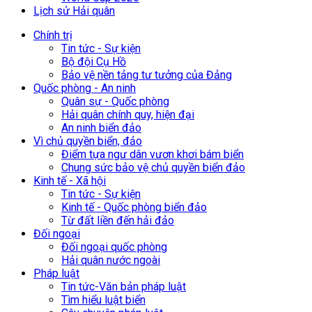
Lịch sử Hải quân
Chính trị
Tin tức - Sự kiện
Bộ đội Cụ Hồ
Bảo vệ nền tảng tư tưởng của Đảng
Quốc phòng - An ninh
Quân sự - Quốc phòng
Hải quân chính quy, hiện đại
An ninh biển đảo
Vì chủ quyền biển, đảo
Điểm tựa ngư dân vươn khơi bám biển
Chung sức bảo vệ chủ quyền biển đảo
Kinh tế - Xã hội
Tin tức - Sự kiện
Kinh tế - Quốc phòng biển đảo
Từ đất liền đến hải đảo
Đối ngoại
Đối ngoại quốc phòng
Hải quân nước ngoài
Pháp luật
Tin tức-Văn bản pháp luật
Tìm hiểu luật biển