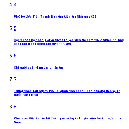
4
Phó Đô đốc Trần Thanh Nghiêm kiểm tra Nhà máy X52
5
Hội thi cán bộ đoàn giỏi và tuyên truyền viên trẻ năm 2026: Nhiều đổi mới,
sáng tạo trong công tác tuyên truyền
6
Chị nuôi quân đảm đang, tận tụy
7
Trung đoàn Tàu ngầm 196 Hải quân đón nhận Huân chương Bảo vệ Tổ
quốc hạng Nhất
8
Khai mạc Hội thi cán bộ đoàn giỏi và tuyên truyền viên trẻ khu vực phía
Nam