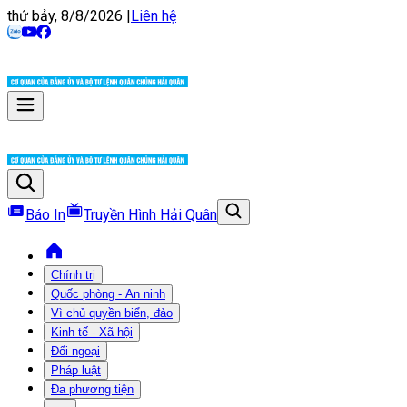
thứ bảy, 8/8/2026
|
Liên hệ
Báo In
Truyền Hình Hải Quân
Chính trị
Quốc phòng - An ninh
Vì chủ quyền biển, đảo
Kinh tế - Xã hội
Đối ngoại
Pháp luật
Đa phương tiện