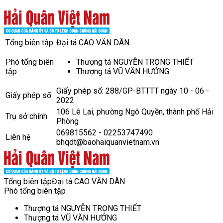
Tổng biên tập
Đại tá CAO VĂN DÂN
Phó tổng biên
Thượng tá NGUYỄN TRỌNG THIẾT
tập
Thượng tá VŨ VĂN HƯỞNG
Giấy phép số: 288/GP-BTTTT ngày 10 - 06 -
Giấy phép số
2022
106 Lê Lai, phường Ngô Quyền, thành phố Hải
Trụ sở chính
Phòng
069815562 - 02253747490
Liên hệ
bhqdt@baohaiquanvietnam.vn
Tổng biên tập
Đại tá CAO VĂN DÂN
Phó tổng biên tập
Thượng tá NGUYỄN TRỌNG THIẾT
Thượng tá VŨ VĂN HƯỞNG