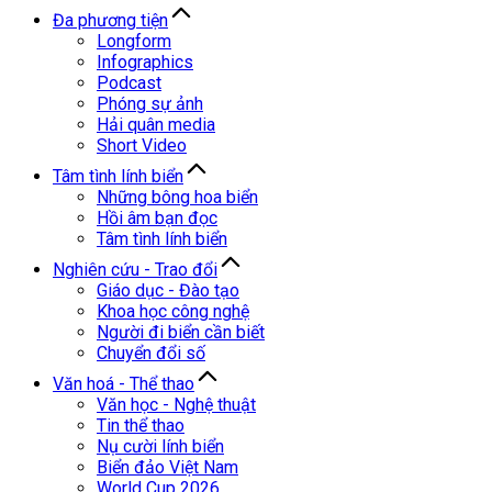
Đa phương tiện
Longform
Infographics
Podcast
Phóng sự ảnh
Hải quân media
Short Video
Tâm tình lính biển
Những bông hoa biển
Hồi âm bạn đọc
Tâm tình lính biển
Nghiên cứu - Trao đổi
Giáo dục - Đào tạo
Khoa học công nghệ
Người đi biển cần biết
Chuyển đổi số
Văn hoá - Thể thao
Văn học - Nghệ thuật
Tin thể thao
Nụ cười lính biển
Biển đảo Việt Nam
World Cup 2026