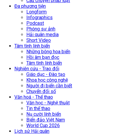
Câu chuyện pháp luật
Đa phương tiện
Longform
Infographics
Podcast
Phóng sự ảnh
Hải quân media
Short Video
Tâm tình lính biển
Những bông hoa biển
Hồi âm bạn đọc
Tâm tình lính biển
Nghiên cứu - Trao đổi
Giáo dục - Đào tạo
Khoa học công nghệ
Người đi biển cần biết
Chuyển đổi số
Văn hoá - Thể thao
Văn học - Nghệ thuật
Tin thể thao
Nụ cười lính biển
Biển đảo Việt Nam
World Cup 2026
Lịch sử Hải quân