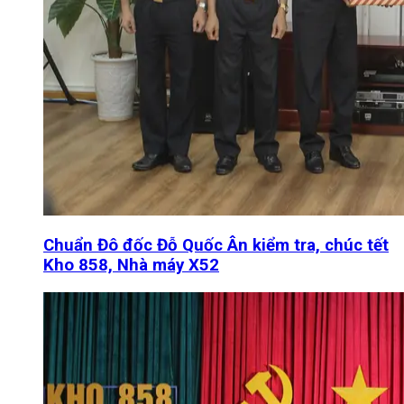
Chuẩn Đô đốc Đỗ Quốc Ân kiểm tra, chúc tết
Kho 858, Nhà máy X52