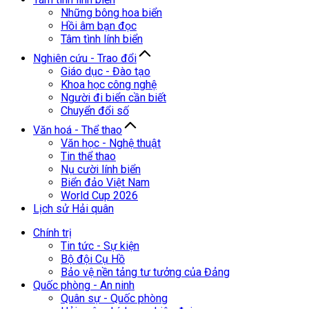
Những bông hoa biển
Hồi âm bạn đọc
Tâm tình lính biển
Nghiên cứu - Trao đổi
Giáo dục - Đào tạo
Khoa học công nghệ
Người đi biển cần biết
Chuyển đổi số
Văn hoá - Thể thao
Văn học - Nghệ thuật
Tin thể thao
Nụ cười lính biển
Biển đảo Việt Nam
World Cup 2026
Lịch sử Hải quân
Chính trị
Tin tức - Sự kiện
Bộ đội Cụ Hồ
Bảo vệ nền tảng tư tưởng của Đảng
Quốc phòng - An ninh
Quân sự - Quốc phòng