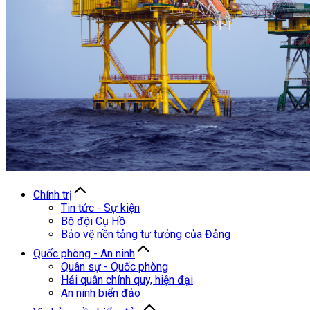
Chính trị
Tin tức - Sự kiện
Bộ đội Cụ Hồ
Bảo vệ nền tảng tư tưởng của Đảng
Quốc phòng - An ninh
Quân sự - Quốc phòng
Hải quân chính quy, hiện đại
An ninh biển đảo