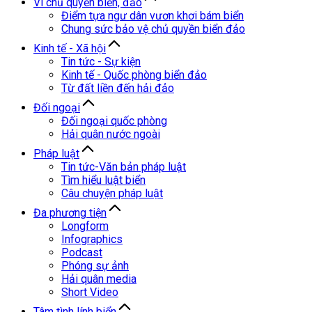
Vì chủ quyền biển, đảo
Điểm tựa ngư dân vươn khơi bám biển
Chung sức bảo vệ chủ quyền biển đảo
Kinh tế - Xã hội
Tin tức - Sự kiện
Kinh tế - Quốc phòng biển đảo
Từ đất liền đến hải đảo
Đối ngoại
Đối ngoại quốc phòng
Hải quân nước ngoài
Pháp luật
Tin tức-Văn bản pháp luật
Tìm hiểu luật biển
Câu chuyện pháp luật
Đa phương tiện
Longform
Infographics
Podcast
Phóng sự ảnh
Hải quân media
Short Video
Tâm tình lính biển