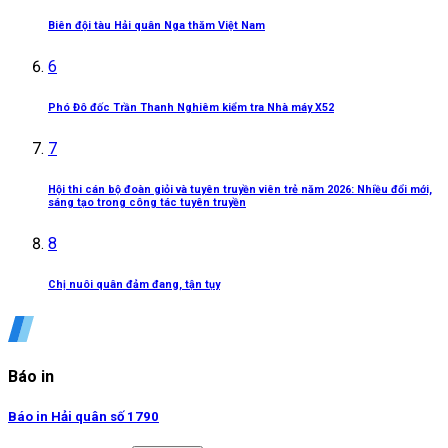
Biên đội tàu Hải quân Nga thăm Việt Nam
6
Phó Đô đốc Trần Thanh Nghiêm kiểm tra Nhà máy X52
7
Hội thi cán bộ đoàn giỏi và tuyên truyền viên trẻ năm 2026: Nhiều đổi mới,
sáng tạo trong công tác tuyên truyền
8
Chị nuôi quân đảm đang, tận tụy
Báo in
Báo in Hải quân số 1790