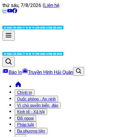
thứ sáu, 7/8/2026
|
Liên hệ
Báo In
Truyền Hình Hải Quân
Chính trị
Quốc phòng - An ninh
Vì chủ quyền biển, đảo
Kinh tế - Xã hội
Đối ngoại
Pháp luật
Đa phương tiện