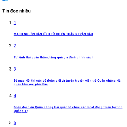
Tin đọc nhiều
1
MẠCH NGUỒN BẢN LĨNH TỪ CHIẾN THẮNG TRẬN ĐẦU
2
Tư lệnh Hải quân thăm, tặng quà gia đình chính sách
3
Bế mạc Hội thi cán bộ đoàn giỏi và tuyên truyền viên trẻ Quân chủng Hải
quân khu vực phía Bắc
4
Đoàn đại biểu Quân chủng Hải quân tổ chức các hoạt động tri ân tại tỉnh
Quảng Trị
5