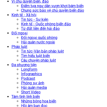
Vì chủ quyền biển, đảo
Điểm tựa ngư dân vươn khơi bám biển
Chung sức bảo vệ chủ quyền biển đảo
Kinh tế - Xã hội
Tin tức - Sự kiện
Kinh tế - Quốc phòng biển đảo
Từ đất liền đến hải đảo
Đối ngoại
Đối ngoại quốc phòng
Hải quân nước ngoài
Pháp luật
Tin tức-Văn bản pháp luật
Tìm hiểu luật biển
Câu chuyện pháp luật
Đa phương tiện
Longform
Infographics
Podcast
Phóng sự ảnh
Hải quân media
Short Video
Tâm tình lính biển
Những bông hoa biển
Hồi âm bạn đọc