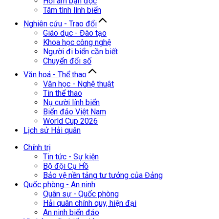
Hồi âm bạn đọc
Tâm tình lính biển
Nghiên cứu - Trao đổi
Giáo dục - Đào tạo
Khoa học công nghệ
Người đi biển cần biết
Chuyển đổi số
Văn hoá - Thể thao
Văn học - Nghệ thuật
Tin thể thao
Nụ cười lính biển
Biển đảo Việt Nam
World Cup 2026
Lịch sử Hải quân
Chính trị
Tin tức - Sự kiện
Bộ đội Cụ Hồ
Bảo vệ nền tảng tư tưởng của Đảng
Quốc phòng - An ninh
Quân sự - Quốc phòng
Hải quân chính quy, hiện đại
An ninh biển đảo