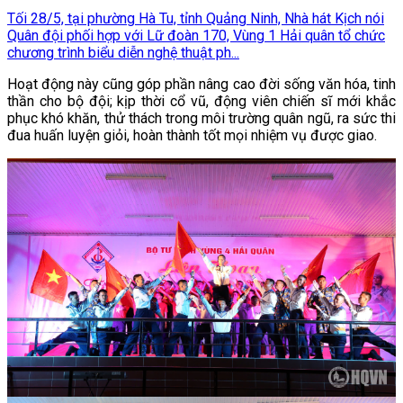
Tối 28/5, tại phường Hà Tu, tỉnh Quảng Ninh, Nhà hát Kịch nói
Quân đội phối hợp với Lữ đoàn 170, Vùng 1 Hải quân tổ chức
chương trình biểu diễn nghệ thuật ph...
Hoạt động này cũng góp phần nâng cao đời sống văn hóa, tinh
thần cho bộ đội; kịp thời cổ vũ, động viên chiến sĩ mới khắc
phục khó khăn, thử thách trong môi trường quân ngũ, ra sức thi
đua huấn luyện giỏi, hoàn thành tốt mọi nhiệm vụ được giao.