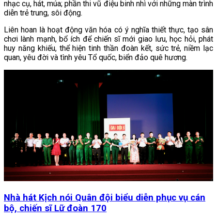
nhạc cụ, hát, múa; phần thi vũ điệu binh nhì với những màn trình
diễn trẻ trung, sôi động.
Liên hoan là hoạt động văn hóa có ý nghĩa thiết thực, tạo sân
chơi lành mạnh, bổ ích để chiến sĩ mới giao lưu, học hỏi, phát
huy năng khiếu, thể hiện tinh thần đoàn kết, sức trẻ, niềm lạc
quan, yêu đời và tình yêu Tổ quốc, biển đảo quê hương.
Nhà hát Kịch nói Quân đội biểu diễn phục vụ cán
bộ, chiến sĩ Lữ đoàn 170