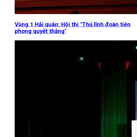
Vùng 1 Hải quân: Hội thi "Thủ lĩnh đoàn tiên
phong quyết thắng"