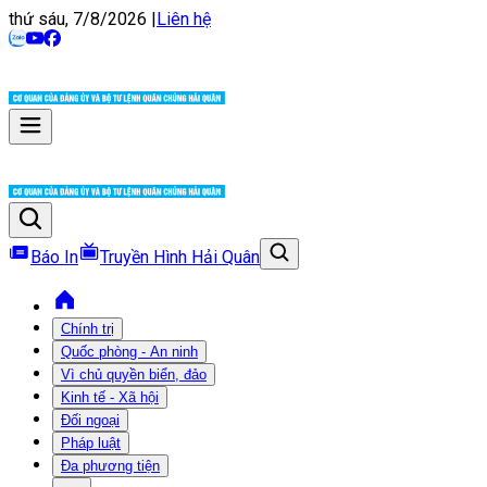
thứ sáu, 7/8/2026
|
Liên hệ
Báo In
Truyền Hình Hải Quân
Chính trị
Quốc phòng - An ninh
Vì chủ quyền biển, đảo
Kinh tế - Xã hội
Đối ngoại
Pháp luật
Đa phương tiện