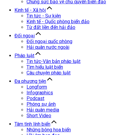
Chung sức bảo vệ chủ quyền biển đảo
Kinh tế - Xã hội
Tin tức - Sự kiện
Kinh tế - Quốc phòng biển đảo
Từ đất liền đến hải đảo
Đối ngoại
Đối ngoại quốc phòng
Hải quân nước ngoài
Pháp luật
Tin tức-Văn bản pháp luật
Tìm hiểu luật biển
Câu chuyện pháp luật
Đa phương tiện
Longform
Infographics
Podcast
Phóng sự ảnh
Hải quân media
Short Video
Tâm tình lính biển
Những bông hoa biển