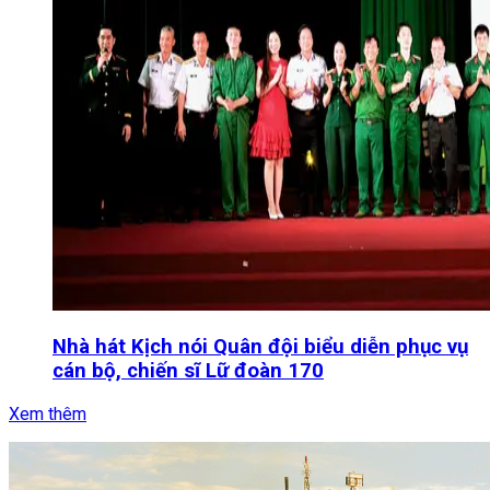
Nhà hát Kịch nói Quân đội biểu diễn phục vụ
cán bộ, chiến sĩ Lữ đoàn 170
Xem thêm