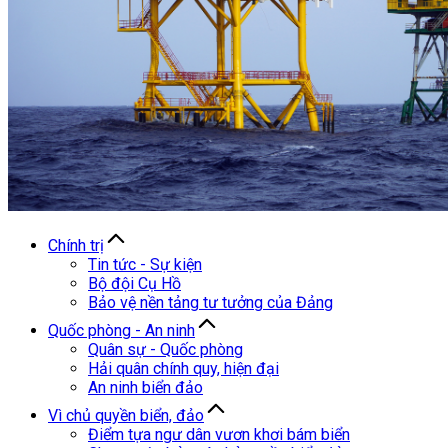
Chính trị
Tin tức - Sự kiện
Bộ đội Cụ Hồ
Bảo vệ nền tảng tư tưởng của Đảng
Quốc phòng - An ninh
Quân sự - Quốc phòng
Hải quân chính quy, hiện đại
An ninh biển đảo
Vì chủ quyền biển, đảo
Điểm tựa ngư dân vươn khơi bám biển