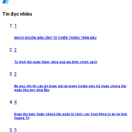
Tin đọc nhiều
1
MẠCH NGUỒN BẢN LĨNH TỪ CHIẾN THẮNG TRẬN ĐẦU
2
Tư lệnh Hải quân thăm, tặng quà gia đình chính sách
3
Bế mạc Hội thi cán bộ đoàn giỏi và tuyên truyền viên trẻ Quân chủng Hải
quân khu vực phía Bắc
4
Đoàn đại biểu Quân chủng Hải quân tổ chức các hoạt động tri ân tại tỉnh
Quảng Trị
5