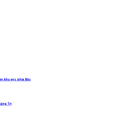
uân khu vực phía Bắc
uảng Trị