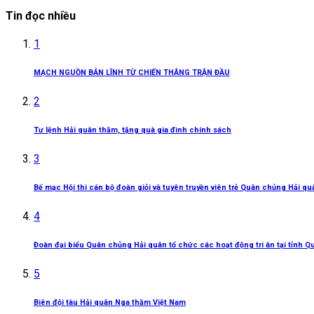
Tin đọc nhiều
1
MẠCH NGUỒN BẢN LĨNH TỪ CHIẾN THẮNG TRẬN ĐẦU
2
Tư lệnh Hải quân thăm, tặng quà gia đình chính sách
3
Bế mạc Hội thi cán bộ đoàn giỏi và tuyên truyền viên trẻ Quân chủng Hải q
4
Đoàn đại biểu Quân chủng Hải quân tổ chức các hoạt động tri ân tại tỉnh Q
5
Biên đội tàu Hải quân Nga thăm Việt Nam