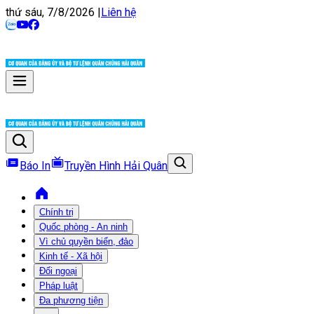
thứ sáu, 7/8/2026
|
Liên hệ
Báo In
Truyền Hình Hải Quân
Chính trị
Quốc phòng - An ninh
Vì chủ quyền biển, đảo
Kinh tế - Xã hội
Đối ngoại
Pháp luật
Đa phương tiện